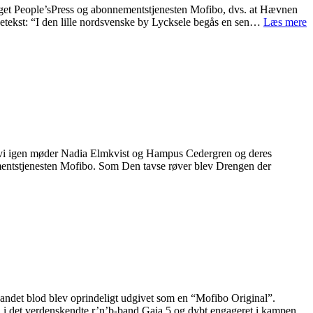
rlaget People’sPress og abonnementstjenesten Mofibo, dvs. at Hævnen
detekst: “I den lille nordsvenske by Lycksele begås en sen…
Læs mere
or vi igen møder Nadia Elmkvist og Hampus Cedergren og deres
nementstjenesten Mofibo. Som Den tavse røver blev Drengen der
andet blod blev oprindeligt udgivet som en “Mofibo Original”.
et verdenskendte r’n’b-band Gaia 5 og dybt engageret i kampen