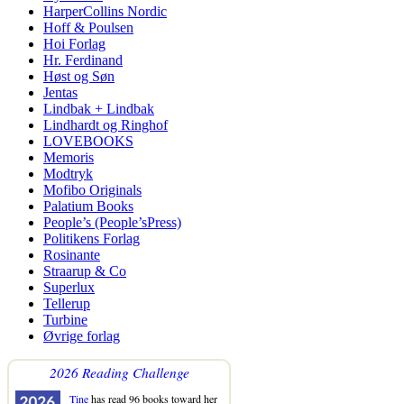
HarperCollins Nordic
Hoff & Poulsen
Hoi Forlag
Hr. Ferdinand
Høst og Søn
Jentas
Lindbak + Lindbak
Lindhardt og Ringhof
LOVEBOOKS
Memoris
Modtryk
Mofibo Originals
Palatium Books
People’s (People’sPress)
Politikens Forlag
Rosinante
Straarup & Co
Superlux
Tellerup
Turbine
Øvrige forlag
2026 Reading Challenge
Tine
has read 96 books toward her