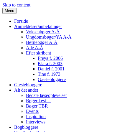
Skip to content
Menu
Forside
Anmeldelser/anbefalinger
Voksenbøger A-Å
Ungdomsbøger/YA A-Å
Børnebøger A-Å
Alle A-Å
Efter skribent
Freya f. 2006
Klara f. 2003
Daniel f. 2001
Tine f. 1973
Gæstebloggere
Gæstebloggere
Alt det andet
Bedste læseoplevelser
Bøger læst…
Bøger TBR
Events
Inspiration
Interviews
Bogbloggere