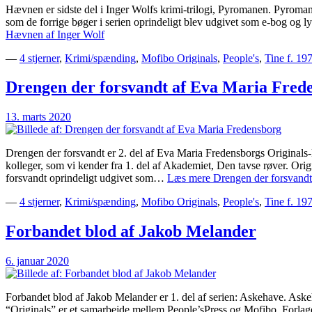
Hævnen er sidste del i Inger Wolfs krimi-trilogi, Pyromanen. Pyroman
som de forrige bøger i serien oprindeligt blev udgivet som e-bog og 
Hævnen af Inger Wolf
—
4 stjerner
,
Krimi/spænding
,
Mofibo Originals
,
People's
,
Tine f. 19
Drengen der forsvandt af Eva Maria Fred
13. marts 2020
Drengen der forsvandt er 2. del af Eva Maria Fredensborgs Originals
kolleger, som vi kender fra 1. del af Akademiet, Den tavse røver. Or
forsvandt oprindeligt udgivet som…
Læs mere
Drengen der forsvandt
—
4 stjerner
,
Krimi/spænding
,
Mofibo Originals
,
People's
,
Tine f. 19
Forbandet blod af Jakob Melander
6. januar 2020
Forbandet blod af Jakob Melander er 1. del af serien: Askehave. Ask
“Originals” er et samarbejde mellem People’sPress og Mofibo. F