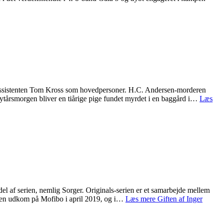
iassistenten Tom Kross som hovedpersoner. H.C. Andersen-morderen
ytårsmorgen bliver en tiårige pige fundet myrdet i en baggård i…
Læs
del af serien, nemlig Sorger. Originals-serien er et samarbejde mellem
ften udkom på Mofibo i april 2019, og i…
Læs mere
Giften af Inger