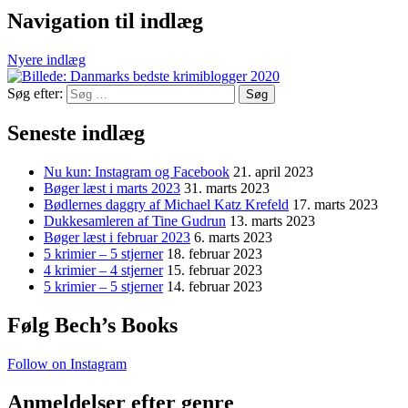
Navigation til indlæg
Nyere indlæg
Søg efter:
Seneste indlæg
Nu kun: Instagram og Facebook
21. april 2023
Bøger læst i marts 2023
31. marts 2023
Bødlernes daggry af Michael Katz Krefeld
17. marts 2023
Dukkesamleren af Tine Gudrun
13. marts 2023
Bøger læst i februar 2023
6. marts 2023
5 krimier – 5 stjerner
18. februar 2023
4 krimier – 4 stjerner
15. februar 2023
5 krimier – 5 stjerner
14. februar 2023
Følg Bech’s Books
Follow on Instagram
Anmeldelser efter genre