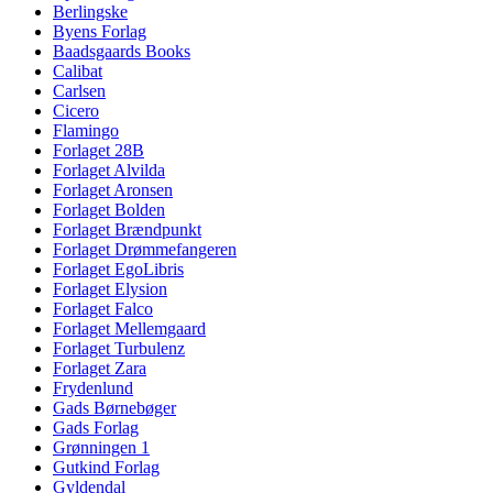
Berlingske
Byens Forlag
Baadsgaards Books
Calibat
Carlsen
Cicero
Flamingo
Forlaget 28B
Forlaget Alvilda
Forlaget Aronsen
Forlaget Bolden
Forlaget Brændpunkt
Forlaget Drømmefangeren
Forlaget EgoLibris
Forlaget Elysion
Forlaget Falco
Forlaget Mellemgaard
Forlaget Turbulenz
Forlaget Zara
Frydenlund
Gads Børnebøger
Gads Forlag
Grønningen 1
Gutkind Forlag
Gyldendal