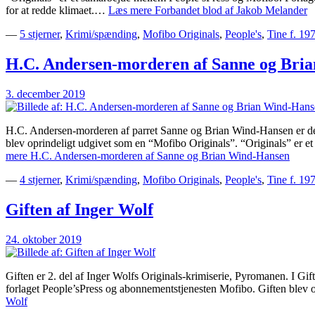
for at redde klimaet.…
Læs mere
Forbandet blod af Jakob Melander
—
5 stjerner
,
Krimi/spænding
,
Mofibo Originals
,
People's
,
Tine f. 19
H.C. Andersen-morderen af Sanne og Bri
3. december 2019
H.C. Andersen-morderen af parret Sanne og Brian Wind-Hansen er de
blev oprindeligt udgivet som en “Mofibo Originals”. “Originals” er 
mere
H.C. Andersen-morderen af Sanne og Brian Wind-Hansen
—
4 stjerner
,
Krimi/spænding
,
Mofibo Originals
,
People's
,
Tine f. 19
Giften af Inger Wolf
24. oktober 2019
Giften er 2. del af Inger Wolfs Originals-krimiserie, Pyromanen. I Gif
forlaget People’sPress og abonnementstjenesten Mofibo. Giften blev
Wolf