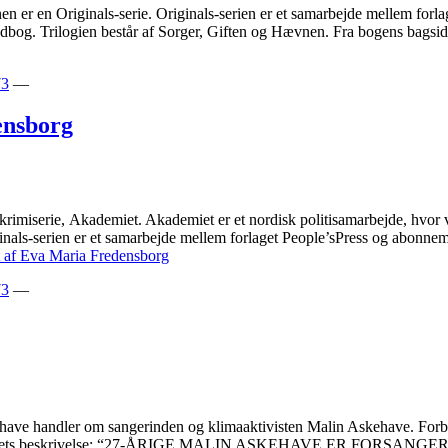
en er en Originals-serie. Originals-serien er et samarbejde mellem fo
lydbog. Trilogien består af Sorger, Giften og Hævnen. Fra bogens bagsi
73
—
ensborg
-krimiserie, Akademiet. Akademiet er et nordisk politisamarbejde, hv
iginals-serien er et samarbejde mellem forlaget People’sPress og abon
 af Eva Maria Fredensborg
73
—
ehave handler om sangerinden og klimaaktivisten Malin Askehave. Forb
orlagets beskrivelse: “27-ÅRIGE MALIN ASKEHAVE ER FORSANGER i d