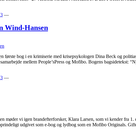
73
—
an Wind-Hansen
n første bog i en krimiserie med krisepsykologen Dina Beck og polit
et samarbejde mellem People’sPress og Mofibo. Bogens bagsidetekst: “N
73
—
ten møder vi igen brandefterforsker, Klara Larsen, som vi kender fra 1. 
 oprindeligt udgivet som e-bog og lydbog som en Mofibo Originals. Gi