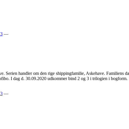
73
—
have. Serien handler om den rige shippingfamilie, Askehave. Familiens 
ofibo. I dag d. 30.09.2020 udkommer bind 2 og 3 i trilogien i bogfor
73
—