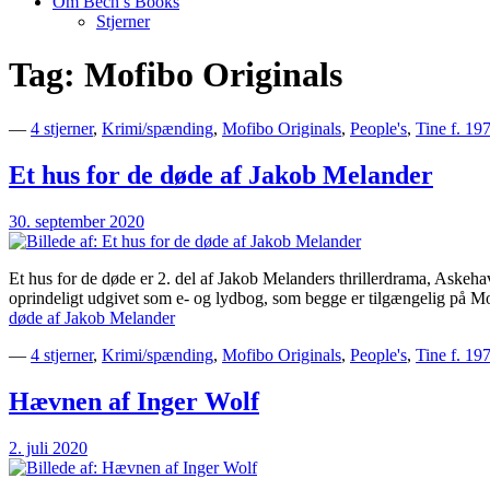
Om Bech’s Books
Stjerner
Tag:
Mofibo Originals
Bogblog – Vi ♥ Bøger
Bech's Books
—
4 stjerner
,
Krimi/spænding
,
Mofibo Originals
,
People's
,
Tine f. 19
Et hus for de døde af Jakob Melander
30. september 2020
Et hus for de døde er 2. del af Jakob Melanders thrillerdrama, Aske
oprindeligt udgivet som e- og lydbog, som begge er tilgængelig på M
døde af Jakob Melander
—
4 stjerner
,
Krimi/spænding
,
Mofibo Originals
,
People's
,
Tine f. 19
Hævnen af Inger Wolf
2. juli 2020