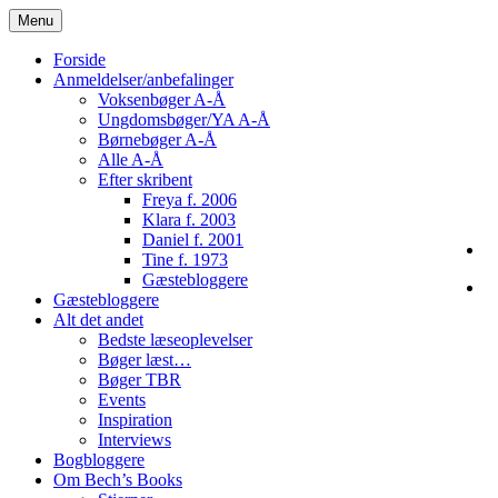
Skip
Menu
to
content
Forside
Anmeldelser/anbefalinger
Voksenbøger A-Å
Ungdomsbøger/YA A-Å
Børnebøger A-Å
Alle A-Å
Efter skribent
Freya f. 2006
Klara f. 2003
Daniel f. 2001
Tine f. 1973
Gæstebloggere
Gæstebloggere
Alt det andet
Bedste læseoplevelser
Bøger læst…
Bøger TBR
Events
Inspiration
Interviews
Bogbloggere
Om Bech’s Books