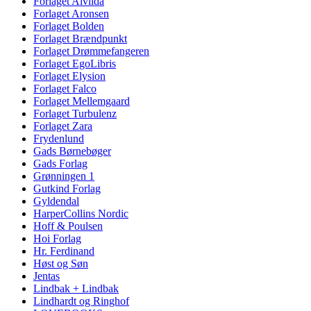
Forlaget Alvilda
Forlaget Aronsen
Forlaget Bolden
Forlaget Brændpunkt
Forlaget Drømmefangeren
Forlaget EgoLibris
Forlaget Elysion
Forlaget Falco
Forlaget Mellemgaard
Forlaget Turbulenz
Forlaget Zara
Frydenlund
Gads Børnebøger
Gads Forlag
Grønningen 1
Gutkind Forlag
Gyldendal
HarperCollins Nordic
Hoff & Poulsen
Hoi Forlag
Hr. Ferdinand
Høst og Søn
Jentas
Lindbak + Lindbak
Lindhardt og Ringhof