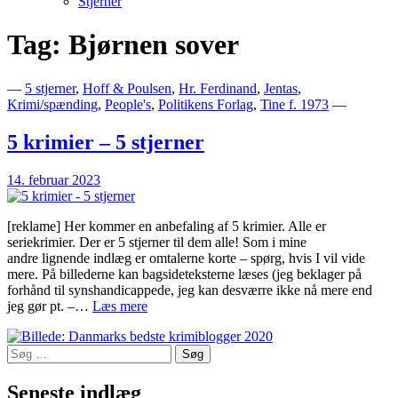
Stjerner
Tag:
Bjørnen sover
Bogblog – Vi ♥ Bøger
Bech's Books
—
5 stjerner
,
Hoff & Poulsen
,
Hr. Ferdinand
,
Jentas
,
Krimi/spænding
,
People's
,
Politikens Forlag
,
Tine f. 1973
—
5 krimier – 5 stjerner
14. februar 2023
[reklame] Her kommer en anbefaling af 5 krimier. Alle er
seriekrimier. Der er 5 stjerner til dem alle! Som i mine
andre lignende indlæg er omtalerne korte – spørg, hvis I vil vide
mere. På billederne kan bagsideteksterne læses (jeg beklager på
forhånd til synshandicappede, jeg kan desværre ikke nå mere end
5
jeg gør pt. –…
Læs mere
krimier
–
Søg
5
efter:
stjerner
Seneste indlæg