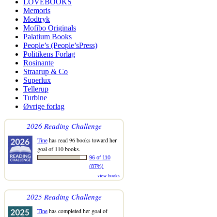
LOVEBOOKS
Memoris
Modtryk
Mofibo Originals
Palatium Books
People’s (People’sPress)
Politikens Forlag
Rosinante
Straarup & Co
Superlux
Tellerup
Turbine
Øvrige forlag
2026 Reading Challenge
Tine
has read 96 books toward her
goal of 110 books.
96 of 110
(87%)
view books
2025 Reading Challenge
Tine
has completed her goal of