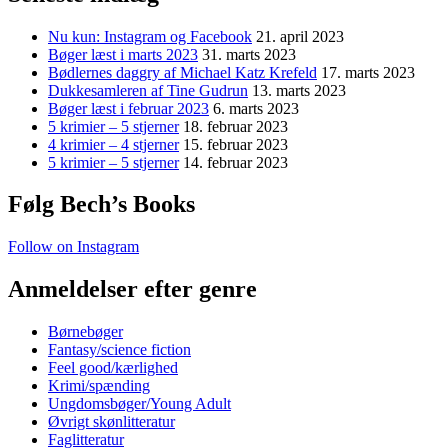
Nu kun: Instagram og Facebook
21. april 2023
Bøger læst i marts 2023
31. marts 2023
Bødlernes daggry af Michael Katz Krefeld
17. marts 2023
Dukkesamleren af Tine Gudrun
13. marts 2023
Bøger læst i februar 2023
6. marts 2023
5 krimier – 5 stjerner
18. februar 2023
4 krimier – 4 stjerner
15. februar 2023
5 krimier – 5 stjerner
14. februar 2023
Følg Bech’s Books
Follow on Instagram
Anmeldelser efter genre
Børnebøger
Fantasy/science fiction
Feel good/kærlighed
Krimi/spænding
Ungdomsbøger/Young Adult
Øvrigt skønlitteratur
Faglitteratur