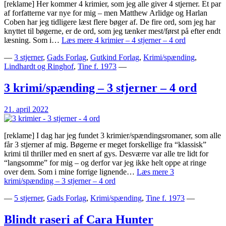
[reklame] Her kommer 4 krimier, som jeg alle giver 4 stjerner. Et par
af forfatterne var nye for mig – men Matthew Arlidge og Harlan
Coben har jeg tidligere læst flere bøger af. De fire ord, som jeg har
knyttet til bøgerne, er de ord, som jeg tænker mest/først på efter endt
læsning. Som i…
Læs mere
4 krimier – 4 stjerner – 4 ord
—
3 stjerner
,
Gads Forlag
,
Gutkind Forlag
,
Krimi/spænding
,
Lindhardt og Ringhof
,
Tine f. 1973
—
3 krimi/spænding – 3 stjerner – 4 ord
21. april 2022
[reklame] I dag har jeg fundet 3 krimier/spændingsromaner, som alle
får 3 stjerner af mig. Bøgerne er meget forskellige fra “klassisk”
krimi til thriller med en snert af gys. Desværre var alle tre lidt for
“langsomme” for mig – og derfor var jeg ikke helt oppe at ringe
over dem. Som i mine forrige lignende…
Læs mere
3
krimi/spænding – 3 stjerner – 4 ord
—
5 stjerner
,
Gads Forlag
,
Krimi/spænding
,
Tine f. 1973
—
Blindt raseri af Cara Hunter