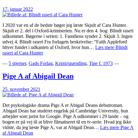
17. januar 2022
I 2020 var en af de bedste bøger jeg læste Skjult af Cara Hunter.
Skjult er 2. del i Oxford-krimiserien. Nu er den 4. bog: Blindt raseri
udkommet. Bøgerne i serien: 1. Familiens synder 2. Skjult 3. Ingen
udvej 4. Blindt raseri Fra forlagets beskrivelse: “Faith Appleford
bliver fundet i udkanten af Oxford, hvor hun…
Læs mere
Blindt
raseri af Cara Hunter
—
5 stjerner
,
Gads Forlag
,
Krimi/spænding
,
Tine f. 1973
—
Pige A af Abigail Dean
25. november 2021
Det psykologiske drama Pige A er Abigail Deans debutroman.
Abigail Dean har studeret engelsk på Cambridge University, hun
arbejder som jurist for Google. Pige A udkommer i 29 lande – og
bogen er på vej til at blive filmatiseret til en tv-serie. Hvad jeg ikke
vidste, da jeg læste Pige A, var at Abigail Dean…
Læs mere
Pige A
af Abigail Dean