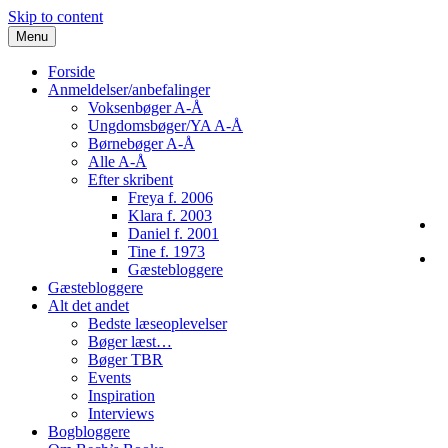
Skip to content
Menu
Forside
Anmeldelser/anbefalinger
Voksenbøger A-Å
Ungdomsbøger/YA A-Å
Børnebøger A-Å
Alle A-Å
Efter skribent
Freya f. 2006
Klara f. 2003
Daniel f. 2001
Tine f. 1973
Gæstebloggere
Gæstebloggere
Alt det andet
Bedste læseoplevelser
Bøger læst…
Bøger TBR
Events
Inspiration
Interviews
Bogbloggere