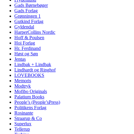
Gads Børnebøger
Gads Forlag
Grønningen 1
Gutkind Forlag
Gyldendal
HarperCollins Nordic
Hoff & Poulsen
Hoi Forlag
Hr. Ferdinand
Høst og Søn
Jentas
Lindbak + Lindbak
Lindhardt og Ringhof
LOVEBOOKS
Memoris
Modtryk
Mofibo Originals
Palatium Books
People’s (People’sPress)
Politikens Forlag
Rosinante
Straarup & Co
Superlux
Tellerup