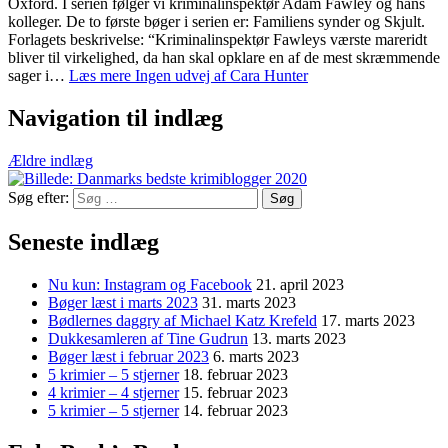
Oxford. I serien følger vi kriminalinspektør Adam Fawley og hans
kolleger. De to første bøger i serien er: Familiens synder og Skjult.
Forlagets beskrivelse: “Kriminalinspektør Fawleys værste mareridt
bliver til virkelighed, da han skal opklare en af de mest skræmmende
sager i…
Læs mere
Ingen udvej af Cara Hunter
Navigation til indlæg
Ældre indlæg
Søg efter:
Seneste indlæg
Nu kun: Instagram og Facebook
21. april 2023
Bøger læst i marts 2023
31. marts 2023
Bødlernes daggry af Michael Katz Krefeld
17. marts 2023
Dukkesamleren af Tine Gudrun
13. marts 2023
Bøger læst i februar 2023
6. marts 2023
5 krimier – 5 stjerner
18. februar 2023
4 krimier – 4 stjerner
15. februar 2023
5 krimier – 5 stjerner
14. februar 2023