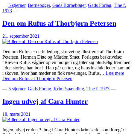
—
5 stjerner
,
Børnebøger
,
Gads Børnebøger
,
Gads Forlag
,
Tine f.
1973
—
Den om Rufus af Thorbjørn Petersen
21. september 2021
Den om Rufus er en billedbog skrevet og illustreret af Thorbjørn
Petersen, Herman Ditte og Mårdøn Smet. Forlagets beskrivelse:
“Ræven Rufus vågner op en morgen og føler sig pludselig fremmed
i den storby, han bor i. Han går en tur, og hans instinkt leder ham ud
i skoven, hvor han møder en flok ræveunger. Rufus…
Læs mere
Den om Rufus af Thorbjørn Petersen
—
5 stjerner
,
Gads Forlag
,
Krimi/spænding
,
Tine f. 1973
—
Ingen udvej af Cara Hunter
18. marts 2021
Ingen udvej er den 3. bog i Cara Hunters krimiserie, som foregår i