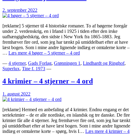
2. september 2022
[reklame] 5 stjerner til 4 historiske romaner. To af bøgerne foregår
under 2. verdenskrig, en i Irland i 1925 i tiden efter den irske
uafhængighedskrig, den sidste i New York fra 1865-1883. Jeg
fremhæver fire ord, som jeg har tænkt på umiddelbart efter at have
læst bogen. Som i mine andre lignende indlæg er omtalerne korte –
…
Læs mere
4 bøger – 5 stjerner – 4 ord
—
4 stjerner
,
Gads Forlag
,
Grønningen 1
,
Lindhardt og Ringhof
,
Superlux
,
Tine f. 1973
—
4 krimier – 4 stjerner – 4 ord
1. august 2022
[reklame] Hermed en anbefaling af 4 krimier. Endnu engang er det
seriekrimier – de er alle nordiske, en islandsk og tre danske. De fire
krimier får alle 4 stjerner. Jeg fremhæver fire ord, som jeg har tænkt
på umiddelbart efter at have læst bogen. Som i mine andre lignende
indlæg er omtalerne korte – spørg, hvis I…
Læs mere
4 krimier – 4