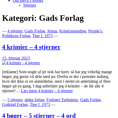
Om Bech’s Books
Stjerner
Kategori:
Gads Forlag
Bogblog – Vi ♥ Bøger
Bech's Books
—
4 stjerner
,
Gads Forlag
,
Jentas
,
Krimi/spænding
,
People's
,
Politikens Forlag
,
Tine f. 1973
—
4 krimier – 4 stjerner
15. februar 2023
[reklame] Som nogle af jer nok har luret, så har jeg virkelig mange
bøger, jeg gerne vil dele med jer. Derfor er der i perioder indlæg,
hvor det ikke er en anmeldelse, men i stedet en anbefaling af flere
bøger på en gang. I dag anbefaler jeg 4 krimier – de får alle 4
stjerner!…
Læs mere
4 krimier – 4 stjerner
—
5 stjerner
,
alpha forlag
,
Forlaget Turbulenz
,
Gads Forlag
,
Gutkind Forlag
,
Tine f. 1973
—
4 bøger – 5 stjerner – 4 ord