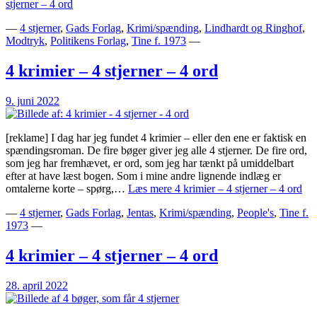
stjerner – 4 ord
—
4 stjerner
,
Gads Forlag
,
Krimi/spænding
,
Lindhardt og Ringhof
,
Modtryk
,
Politikens Forlag
,
Tine f. 1973
—
4 krimier – 4 stjerner – 4 ord
9. juni 2022
[reklame] I dag har jeg fundet 4 krimier – eller den ene er faktisk en
spændingsroman. De fire bøger giver jeg alle 4 stjerner. De fire ord,
som jeg har fremhævet, er ord, som jeg har tænkt på umiddelbart
efter at have læst bogen. Som i mine andre lignende indlæg er
omtalerne korte – spørg,…
Læs mere
4 krimier – 4 stjerner – 4 ord
—
4 stjerner
,
Gads Forlag
,
Jentas
,
Krimi/spænding
,
People's
,
Tine f.
1973
—
4 krimier – 4 stjerner – 4 ord
28. april 2022