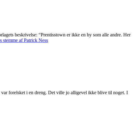
orlagets beskrivelse: “Prentisstown er ikke en by som alle andre. Her
s stemme af Patrick Ness
 forelsket i en dreng. Det ville jo alligevel ikke blive til noget. I