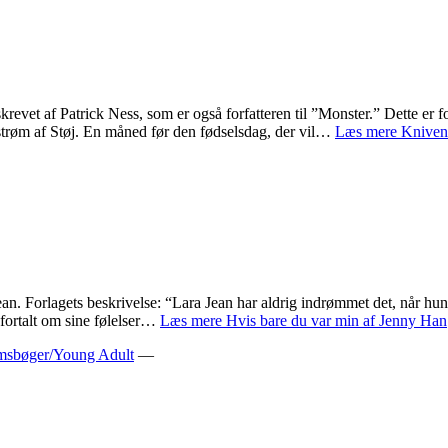
revet af Patrick Ness, som er også forfatteren til ”Monster.” Dette er f
strøm af Støj. En måned før den fødselsdag, der vil…
Læs mere
Kniven
. Forlagets beskrivelse: “Lara Jean har aldrig indrømmet det, når hun var
 fortalt om sine følelser…
Læs mere
Hvis bare du var min af Jenny Han
sbøger/Young Adult
—