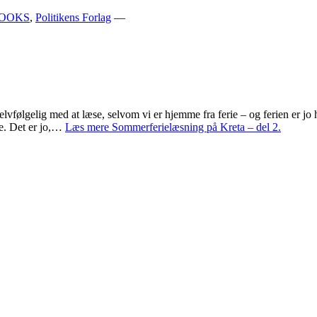
OOKS
,
Politikens Forlag
—
elvfølgelig med at læse, selvom vi er hjemme fra ferie – og ferien er jo h
e. Det er jo,…
Læs mere
Sommerferielæsning på Kreta – del 2.