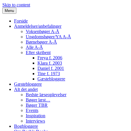
Skip to content
Menu
Forside
Anmeldelser/anbefalinger
Voksenbøger A-Å
Ungdomsbøger/YA A-Å
Børnebøger A-Å
Alle A-Å
Efter skribent
Freya f. 2006
Klara f. 2003
Daniel f. 2001
Tine f. 1973
Gæstebloggere
Gæstebloggere
Alt det andet
Bedste læseoplevelser
Bøger læst…
Bøger TBR
Events
Inspiration
Interviews
Bogbloggere