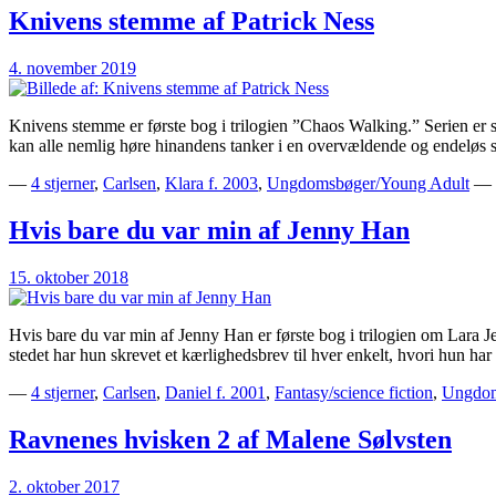
Knivens stemme af Patrick Ness
4. november 2019
Knivens stemme er første bog i trilogien ”Chaos Walking.” Serien er sk
kan alle nemlig høre hinandens tanker i en overvældende og endeløs 
—
4 stjerner
,
Carlsen
,
Klara f. 2003
,
Ungdomsbøger/Young Adult
—
Hvis bare du var min af Jenny Han
15. oktober 2018
Hvis bare du var min af Jenny Han er første bog i trilogien om Lara Jean
stedet har hun skrevet et kærlighedsbrev til hver enkelt, hvori hun har
—
4 stjerner
,
Carlsen
,
Daniel f. 2001
,
Fantasy/science fiction
,
Ungdom
Ravnenes hvisken 2 af Malene Sølvsten
2. oktober 2017