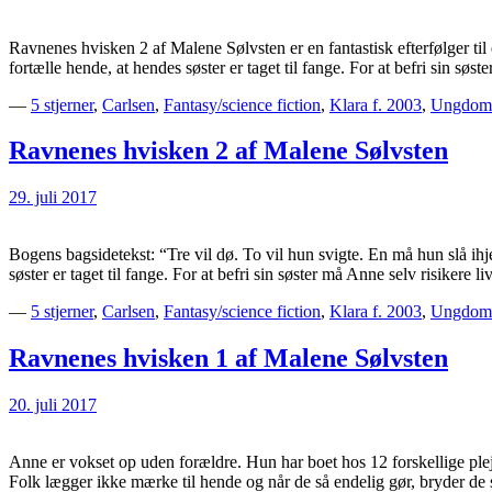
Ravnenes hvisken 2 af Malene Sølvsten er en fantastisk efterfølger t
fortælle hende, at hendes søster er taget til fange. For at befri sin søs
—
5 stjerner
,
Carlsen
,
Fantasy/science fiction
,
Klara f. 2003
,
Ungdoms
Ravnenes hvisken 2 af Malene Sølvsten
29. juli 2017
Bogens bagsidetekst: “Tre vil dø. To vil hun svigte. En må hun slå ih
søster er taget til fange. For at befri sin søster må Anne selv risikere 
—
5 stjerner
,
Carlsen
,
Fantasy/science fiction
,
Klara f. 2003
,
Ungdoms
Ravnenes hvisken 1 af Malene Sølvsten
20. juli 2017
Anne er vokset op uden forældre. Hun har boet hos 12 forskellige pl
Folk lægger ikke mærke til hende og når de så endelig gør, bryder 