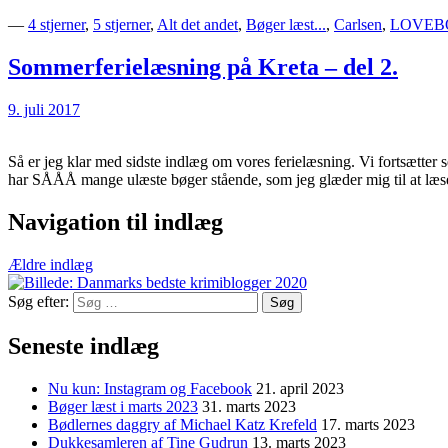
—
4 stjerner
,
5 stjerner
,
Alt det andet
,
Bøger læst...
,
Carlsen
,
LOVEB
Sommerferielæsning på Kreta – del 2.
9. juli 2017
Så er jeg klar med sidste indlæg om vores ferielæsning. Vi fortsætter s
har SÅÅÅ mange ulæste bøger stående, som jeg glæder mig til at læs
Navigation til indlæg
Ældre indlæg
Søg efter:
Seneste indlæg
Nu kun: Instagram og Facebook
21. april 2023
Bøger læst i marts 2023
31. marts 2023
Bødlernes daggry af Michael Katz Krefeld
17. marts 2023
Dukkesamleren af Tine Gudrun
13. marts 2023