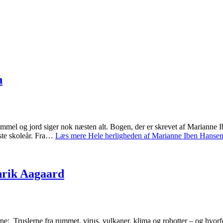
n
mel og jord siger nok næsten alt. Bogen, der er skrevet af Marianne Ib
rste skoleår. Fra…
Læs mere
Hele herligheden af Marianne Iben Hanse
enrik Aagaard
e: Truslerne fra rummet, virus, vulkaner, klima og robotter – og hvorfo