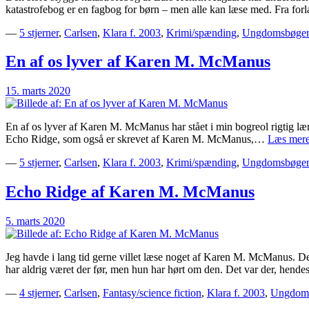
katastrofebog er en fagbog for børn – men alle kan læse med. Fra for
—
5 stjerner
,
Carlsen
,
Klara f. 2003
,
Krimi/spænding
,
Ungdomsbøger
En af os lyver af Karen M. McManus
15. marts 2020
En af os lyver af Karen M. McManus har stået i min bogreol rigtig læn
Echo Ridge, som også er skrevet af Karen M. McManus,…
Læs mer
—
5 stjerner
,
Carlsen
,
Klara f. 2003
,
Krimi/spænding
,
Ungdomsbøger
Echo Ridge af Karen M. McManus
5. marts 2020
Jeg havde i lang tid gerne villet læse noget af Karen M. McManus. Derf
har aldrig været der før, men hun har hørt om den. Det var der, hen
—
4 stjerner
,
Carlsen
,
Fantasy/science fiction
,
Klara f. 2003
,
Ungdoms