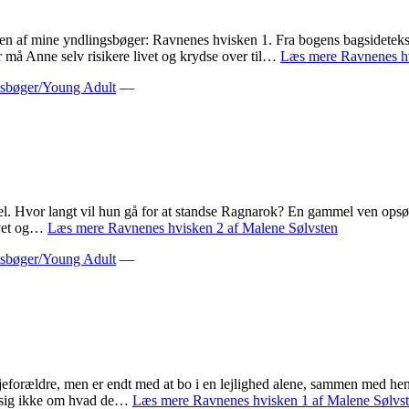
il en af mine yndlingsbøger: Ravnenes hvisken 1. Fra bogens bagsideteks
ter må Anne selv risikere livet og krydse over til…
Læs mere
Ravnenes hv
bøger/Young Adult
—
jel. Hvor langt vil hun gå for at standse Ragnarok? En gammel ven opsøg
livet og…
Læs mere
Ravnenes hvisken 2 af Malene Sølvsten
bøger/Young Adult
—
ejeforældre, men er endt med at bo i en lejlighed alene, sammen med h
de sig ikke om hvad de…
Læs mere
Ravnenes hvisken 1 af Malene Sølvs