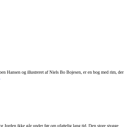
en Hansen og illustreret af Niels Bo Bojesen, er en bog med rim, der
n
r Jorden ikke går under før om ufattelig lang tid. Den store stygge