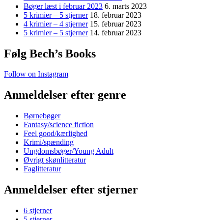
Bøger læst i februar 2023
6. marts 2023
5 krimier – 5 stjerner
18. februar 2023
4 krimier – 4 stjerner
15. februar 2023
5 krimier – 5 stjerner
14. februar 2023
Følg Bech’s Books
Follow on Instagram
Anmeldelser efter genre
Børnebøger
Fantasy/science fiction
Feel good/kærlighed
Krimi/spænding
Ungdomsbøger/Young Adult
Øvrigt skønlitteratur
Faglitteratur
Anmeldelser efter stjerner
6 stjerner
5 stjerner