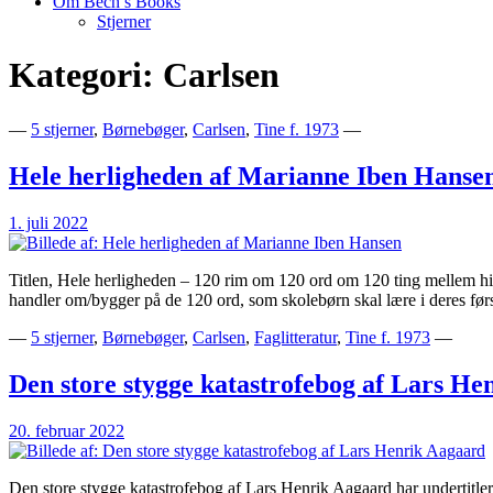
Om Bech’s Books
Stjerner
Kategori:
Carlsen
Bogblog – Vi ♥ Bøger
Bech's Books
—
5 stjerner
,
Børnebøger
,
Carlsen
,
Tine f. 1973
—
Hele herligheden af Marianne Iben Hanse
1. juli 2022
Titlen, Hele herligheden – 120 rim om 120 ord om 120 ting mellem him
handler om/bygger på de 120 ord, som skolebørn skal lære i deres fø
—
5 stjerner
,
Børnebøger
,
Carlsen
,
Faglitteratur
,
Tine f. 1973
—
Den store stygge katastrofebog af Lars H
20. februar 2022
Den store stygge katastrofebog af Lars Henrik Aagaard har undertitlern