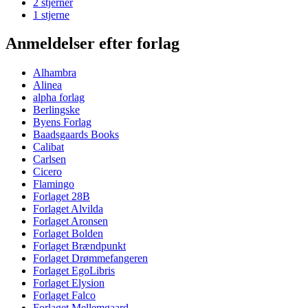
2 stjerner
1 stjerne
Anmeldelser efter forlag
Alhambra
Alinea
alpha forlag
Berlingske
Byens Forlag
Baadsgaards Books
Calibat
Carlsen
Cicero
Flamingo
Forlaget 28B
Forlaget Alvilda
Forlaget Aronsen
Forlaget Bolden
Forlaget Brændpunkt
Forlaget Drømmefangeren
Forlaget EgoLibris
Forlaget Elysion
Forlaget Falco
Forlaget Mellemgaard