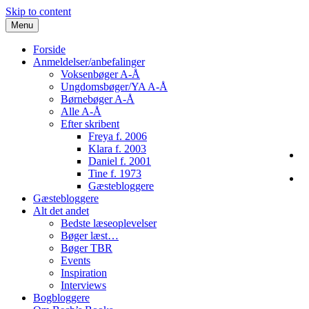
Skip to content
Menu
Forside
Anmeldelser/anbefalinger
Voksenbøger A-Å
Ungdomsbøger/YA A-Å
Børnebøger A-Å
Alle A-Å
Efter skribent
Freya f. 2006
Klara f. 2003
Daniel f. 2001
Tine f. 1973
Gæstebloggere
Gæstebloggere
Alt det andet
Bedste læseoplevelser
Bøger læst…
Bøger TBR
Events
Inspiration
Interviews
Bogbloggere