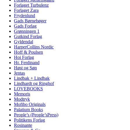
Forlaget Turbulenz
Forlaget Zara
Frydenlund
Gads Børnebøger
Gads Forlag
Grønningen 1
Gutkind Forlag
Gyldendal
HarperCollins Nordic
Hoff & Poulsen
Hoi Forlag
Hr. Ferdinand
Høst og Søn
Jentas
Lindbak + Lindbak
Lindhardt og Ringhof
LOVEBOOKS
Memoris
Modtryk
Mofibo Originals
Palatium Books
People’s (People’sPress)
Politikens Forlag
Rosinante