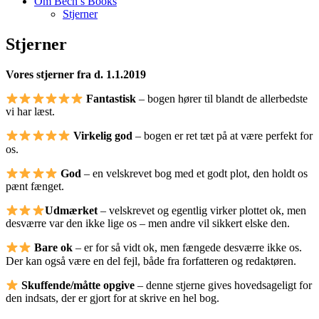
Om Bech’s Books
Stjerner
Stjerner
Bogblog – Vi ♥ Bøger
Bech's Books
Vores stjerner fra d. 1.1.2019
Fantastisk
– bogen hører til blandt de allerbedste
vi har læst.
Virkelig god
– bogen er ret tæt på at være perfekt for
os.
God
– en velskrevet bog med et godt plot, den holdt os
pænt fænget.
Udmærket
– velskrevet og egentlig virker plottet ok, men
desværre var den ikke lige os – men andre vil sikkert elske den.
Bare ok
– er for så vidt ok, men fængede desværre ikke os.
Der kan også være en del fejl, både fra forfatteren og redaktøren.
Skuffende/måtte opgive
– denne stjerne gives hovedsageligt for
den indsats, der er gjort for at skrive en hel bog.