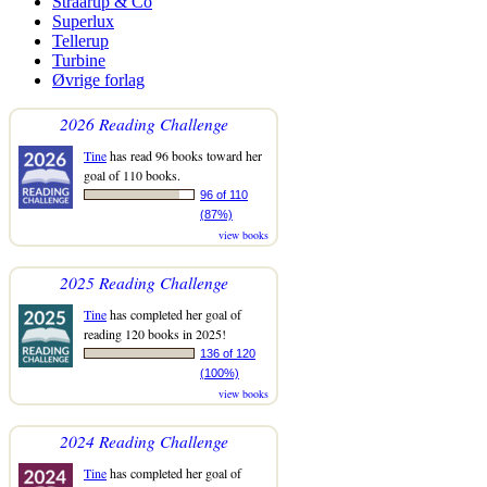
Straarup & Co
Superlux
Tellerup
Turbine
Øvrige forlag
2026 Reading Challenge
Tine
has read 96 books toward her
goal of 110 books.
96 of 110
(87%)
view books
2025 Reading Challenge
Tine
has completed her goal of
reading 120 books in 2025!
136 of 120
(100%)
view books
2024 Reading Challenge
Tine
has completed her goal of