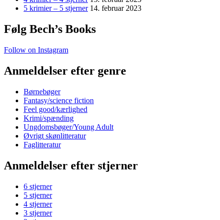
5 krimier – 5 stjerner
14. februar 2023
Følg Bech’s Books
Follow on Instagram
Anmeldelser efter genre
Børnebøger
Fantasy/science fiction
Feel good/kærlighed
Krimi/spænding
Ungdomsbøger/Young Adult
Øvrigt skønlitteratur
Faglitteratur
Anmeldelser efter stjerner
6 stjerner
5 stjerner
4 stjerner
3 stjerner