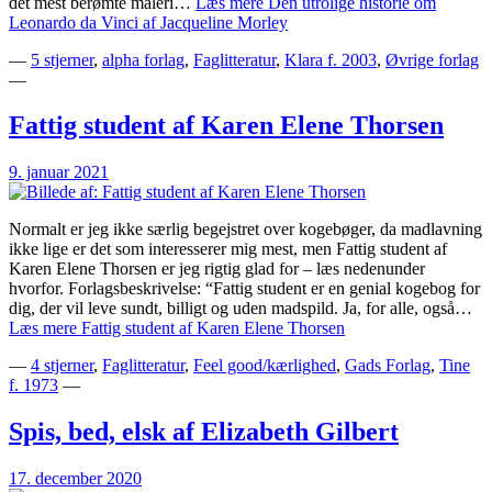
det mest berømte maleri…
Læs mere
Den utrolige historie om
Leonardo da Vinci af Jacqueline Morley
—
5 stjerner
,
alpha forlag
,
Faglitteratur
,
Klara f. 2003
,
Øvrige forlag
—
Fattig student af Karen Elene Thorsen
9. januar 2021
Normalt er jeg ikke særlig begejstret over kogebøger, da madlavning
ikke lige er det som interesserer mig mest, men Fattig student af
Karen Elene Thorsen er jeg rigtig glad for – læs nedenunder
hvorfor. Forlagsbeskrivelse: “Fattig student er en genial kogebog for
dig, der vil leve sundt, billigt og uden madspild. Ja, for alle, også…
Læs mere
Fattig student af Karen Elene Thorsen
—
4 stjerner
,
Faglitteratur
,
Feel good/kærlighed
,
Gads Forlag
,
Tine
f. 1973
—
Spis, bed, elsk af Elizabeth Gilbert
17. december 2020