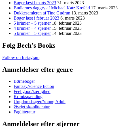
Bøger læst i marts 2023
31. marts 2023
Bødlernes daggry af Michael Katz Krefeld
17. marts 2023
Dukkesamleren af Tine Gudrun
13. marts 2023
Bøger læst i februar 2023
6. marts 2023
5 krimier – 5 stjerner
18. februar 2023
4 krimier – 4 stjerner
15. februar 2023
5 krimier – 5 stjerner
14. februar 2023
Følg Bech’s Books
Follow on Instagram
Anmeldelser efter genre
Børnebøger
Fantasy/science fiction
Feel good/kærlighed
Krimi/spænding
Ungdomsbøger/Young Adult
Øvrigt skønlitteratur
Faglitteratur
Anmeldelser efter stjerner