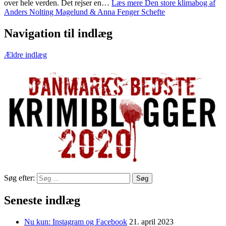
over hele verden. Det rejser en…
Læs mere
Den store klimabog af
Anders Nolting Magelund & Anna Fenger Schefte
Navigation til indlæg
Ældre indlæg
Søg efter:
Seneste indlæg
Nu kun: Instagram og Facebook
21. april 2023