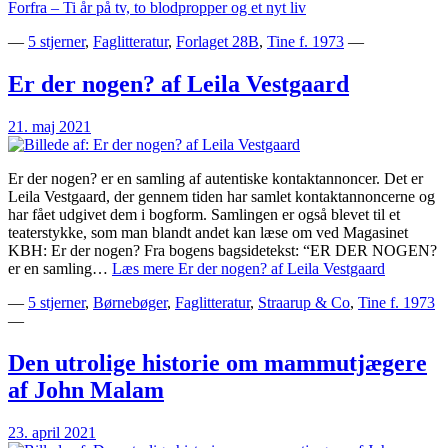
Forfra – Ti år på tv, to blodpropper og et nyt liv
—
5 stjerner
,
Faglitteratur
,
Forlaget 28B
,
Tine f. 1973
—
Er der nogen? af Leila Vestgaard
21. maj 2021
Er der nogen? er en samling af autentiske kontaktannoncer. Det er
Leila Vestgaard, der gennem tiden har samlet kontaktannoncerne og
har fået udgivet dem i bogform. Samlingen er også blevet til et
teaterstykke, som man blandt andet kan læse om ved Magasinet
KBH: Er der nogen? Fra bogens bagsidetekst: “ER DER NOGEN?
er en samling…
Læs mere
Er der nogen? af Leila Vestgaard
—
5 stjerner
,
Børnebøger
,
Faglitteratur
,
Straarup & Co
,
Tine f. 1973
—
Den utrolige historie om mammutjægere
af John Malam
23. april 2021