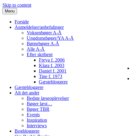
Skip to content
Menu
Forside
Anmeldelser/anbefalinger
Voksenbøger A-Å
Ungdomsbøger/YA A-Å
Børnebøger A-Å
Alle A-Å
Efter skribent
Freya f. 2006
Klara f. 2003
Daniel f. 2001
Tine f. 1973
Gæstebloggere
Gæstebloggere
Alt det andet
Bedste læseoplevelser
Bøger læst…
Bøger TBR
Events
Inspiration
Interviews
Bogbloggere