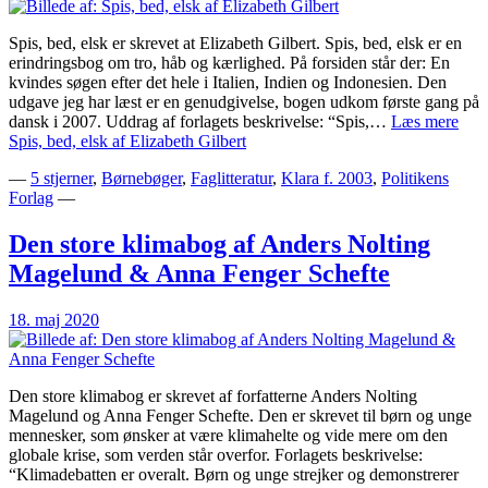
Spis, bed, elsk er skrevet at Elizabeth Gilbert. Spis, bed, elsk er en
erindringsbog om tro, håb og kærlighed. På forsiden står der: En
kvindes søgen efter det hele i Italien, Indien og Indonesien. Den
udgave jeg har læst er en genudgivelse, bogen udkom første gang på
dansk i 2007. Uddrag af forlagets beskrivelse: “Spis,…
Læs mere
Spis, bed, elsk af Elizabeth Gilbert
—
5 stjerner
,
Børnebøger
,
Faglitteratur
,
Klara f. 2003
,
Politikens
Forlag
—
Den store klimabog af Anders Nolting
Magelund & Anna Fenger Schefte
18. maj 2020
Den store klimabog er skrevet af forfatterne Anders Nolting
Magelund og Anna Fenger Schefte. Den er skrevet til børn og unge
mennesker, som ønsker at være klimahelte og vide mere om den
globale krise, som verden står overfor. Forlagets beskrivelse:
“Klimadebatten er overalt. Børn og unge strejker og demonstrerer