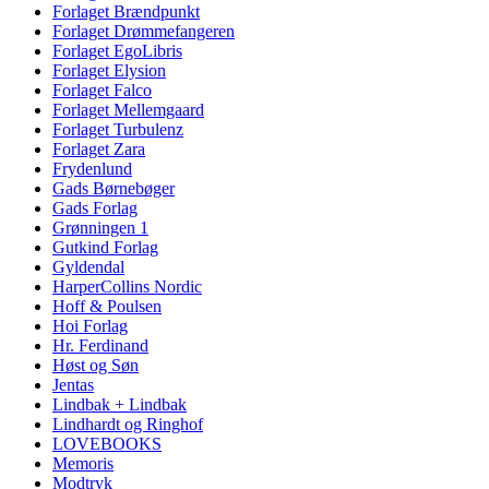
Forlaget Brændpunkt
Forlaget Drømmefangeren
Forlaget EgoLibris
Forlaget Elysion
Forlaget Falco
Forlaget Mellemgaard
Forlaget Turbulenz
Forlaget Zara
Frydenlund
Gads Børnebøger
Gads Forlag
Grønningen 1
Gutkind Forlag
Gyldendal
HarperCollins Nordic
Hoff & Poulsen
Hoi Forlag
Hr. Ferdinand
Høst og Søn
Jentas
Lindbak + Lindbak
Lindhardt og Ringhof
LOVEBOOKS
Memoris
Modtryk