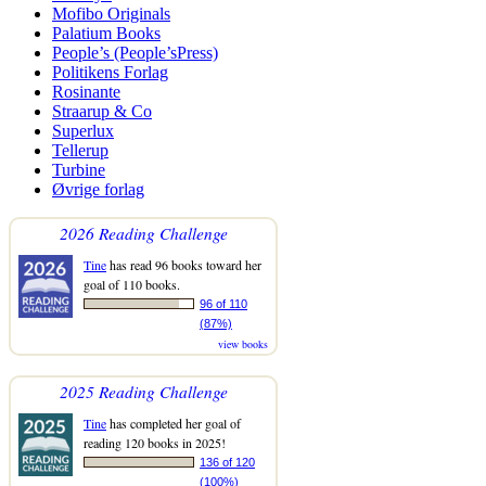
Mofibo Originals
Palatium Books
People’s (People’sPress)
Politikens Forlag
Rosinante
Straarup & Co
Superlux
Tellerup
Turbine
Øvrige forlag
2026 Reading Challenge
Tine
has read 96 books toward her
goal of 110 books.
96 of 110
(87%)
view books
2025 Reading Challenge
Tine
has completed her goal of
reading 120 books in 2025!
136 of 120
(100%)