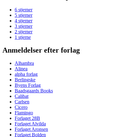
6 stjerner
5 stjerner
4 stjerner
3 stjerner
2 stjerner
1 stjerne
Anmeldelser efter forlag
Alhambra
Alinea
alpha forlag
Berlingske
Byens Forlag
Baadsgaards Books
Calibat
Carlsen
Cicero
Flamingo
Forlaget 28B
Forlaget Alvilda
Forlaget Aronsen
Forlaget Bolden