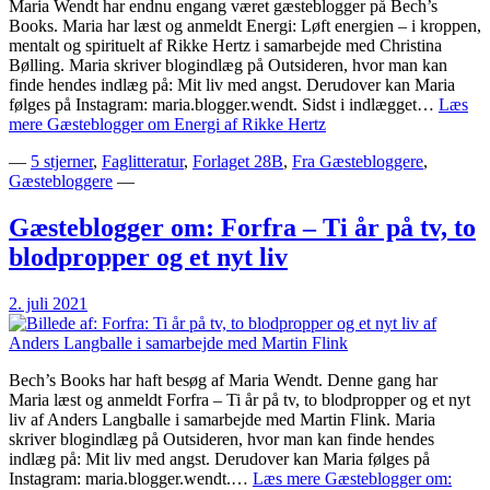
Maria Wendt har endnu engang været gæsteblogger på Bech’s
Books. Maria har læst og anmeldt Energi: Løft energien – i kroppen,
mentalt og spirituelt af Rikke Hertz i samarbejde med Christina
Bølling. Maria skriver blogindlæg på Outsideren, hvor man kan
finde hendes indlæg på: Mit liv med angst. Derudover kan Maria
følges på Instagram: maria.blogger.wendt. Sidst i indlægget…
Læs
mere
Gæsteblogger om Energi af Rikke Hertz
—
5 stjerner
,
Faglitteratur
,
Forlaget 28B
,
Fra Gæstebloggere
,
Gæstebloggere
—
Gæsteblogger om: Forfra – Ti år på tv, to
blodpropper og et nyt liv
2. juli 2021
Bech’s Books har haft besøg af Maria Wendt. Denne gang har
Maria læst og anmeldt Forfra – Ti år på tv, to blodpropper og et nyt
liv af Anders Langballe i samarbejde med Martin Flink. Maria
skriver blogindlæg på Outsideren, hvor man kan finde hendes
indlæg på: Mit liv med angst. Derudover kan Maria følges på
Instagram: maria.blogger.wendt.…
Læs mere
Gæsteblogger om: