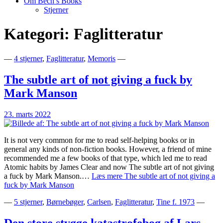
Om Bech’s Books
Stjerner
Kategori:
Faglitteratur
Bogblog – Vi ♥ Bøger
Bech's Books
—
4 stjerner
,
Faglitteratur
,
Memoris
—
The subtle art of not giving a fuck by
Mark Manson
23. marts 2022
It is not very common for me to read self-helping books or in
general any kinds of non-fiction books. However, a friend of mine
recommended me a few books of that type, which led me to read
Atomic habits by James Clear and now The subtle art of not giving
a fuck by Mark Manson.…
Læs mere
The subtle art of not giving a
fuck by Mark Manson
—
5 stjerner
,
Børnebøger
,
Carlsen
,
Faglitteratur
,
Tine f. 1973
—
Den store stygge katastrofebog af Lars