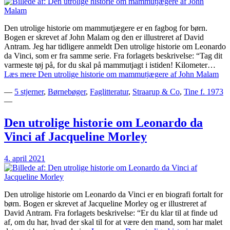
Den utrolige historie om mammutjægere er en fagbog for børn.
Bogen er skrevet af John Malam og den er illustreret af David
Antram. Jeg har tidligere anmeldt Den utrolige historie om Leonardo
da Vinci, som er fra samme serie. Fra forlagets beskrivelse: “Tag dit
varmeste tøj på, for du skal på mammutjagt i istiden! Kilometer…
Læs mere
Den utrolige historie om mammutjægere af John Malam
—
5 stjerner
,
Børnebøger
,
Faglitteratur
,
Straarup & Co
,
Tine f. 1973
—
Den utrolige historie om Leonardo da
Vinci af Jacqueline Morley
4. april 2021
Den utrolige historie om Leonardo da Vinci er en biografi fortalt for
børn. Bogen er skrevet af Jacqueline Morley og er illustreret af
David Antram. Fra forlagets beskrivelse: “Er du klar til at finde ud
af, om du har, hvad der skal til for at være den mand, som har malet