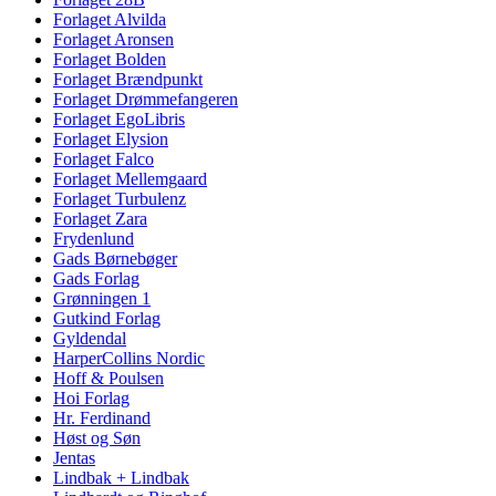
Forlaget Alvilda
Forlaget Aronsen
Forlaget Bolden
Forlaget Brændpunkt
Forlaget Drømmefangeren
Forlaget EgoLibris
Forlaget Elysion
Forlaget Falco
Forlaget Mellemgaard
Forlaget Turbulenz
Forlaget Zara
Frydenlund
Gads Børnebøger
Gads Forlag
Grønningen 1
Gutkind Forlag
Gyldendal
HarperCollins Nordic
Hoff & Poulsen
Hoi Forlag
Hr. Ferdinand
Høst og Søn
Jentas
Lindbak + Lindbak