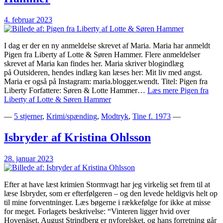
4. februar 2023
I dag er der en ny anmeldelse skrevet af Maria. Maria har anmeldt
Pigen fra Liberty af Lotte & Søren Hammer. Flere anmeldelser
skrevet af Maria kan findes her. Maria skriver blogindlæg
på Outsideren, hendes indlæg kan læses her: Mit liv med angst.
Maria er også på Instagram: maria.blogger.wendt. Titel: Pigen fra
Liberty Forfattere: Søren & Lotte Hammer…
Læs mere
Pigen fra
Liberty af Lotte & Søren Hammer
—
5 stjerner
,
Krimi/spænding
,
Modtryk
,
Tine f. 1973
—
Isbryder af Kristina Ohlsson
28. januar 2023
Efter at have læst krimien Stormvagt har jeg virkelig set frem til at
læse Isbryder, som er efterfølgeren – og den levede heldigvis helt op
til mine forventninger. Læs bøgerne i rækkefølge for ikke at misse
for meget.⁣ Forlagets beskrivelse: “Vinteren ligger hvid over
Hovenäset. August Strindberg er nyforelsket, og hans forretning går