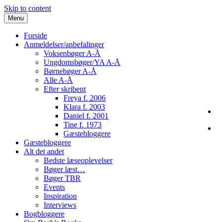
Skip to content
Menu
Forside
Anmeldelser/anbefalinger
Voksenbøger A-Å
Ungdomsbøger/YA A-Å
Børnebøger A-Å
Alle A-Å
Efter skribent
Freya f. 2006
Klara f. 2003
Daniel f. 2001
Tine f. 1973
Gæstebloggere
Gæstebloggere
Alt det andet
Bedste læseoplevelser
Bøger læst…
Bøger TBR
Events
Inspiration
Interviews
Bogbloggere