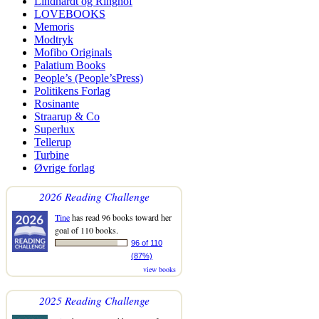
Lindhardt og Ringhof
LOVEBOOKS
Memoris
Modtryk
Mofibo Originals
Palatium Books
People’s (People’sPress)
Politikens Forlag
Rosinante
Straarup & Co
Superlux
Tellerup
Turbine
Øvrige forlag
2026 Reading Challenge
Tine
has read 96 books toward her
goal of 110 books.
96 of 110
(87%)
view books
2025 Reading Challenge