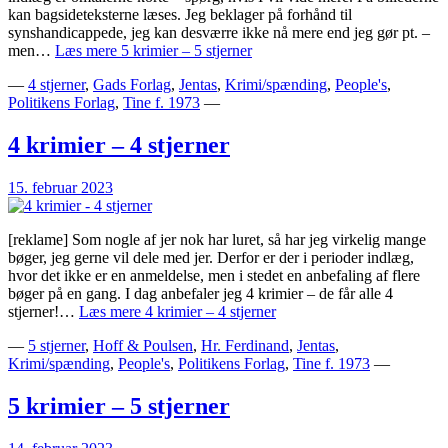
kan bagsideteksterne læses. Jeg beklager på forhånd til
synshandicappede, jeg kan desværre ikke nå mere end jeg gør pt. –
men…
Læs mere
5 krimier – 5 stjerner
—
4 stjerner
,
Gads Forlag
,
Jentas
,
Krimi/spænding
,
People's
,
Politikens Forlag
,
Tine f. 1973
—
4 krimier – 4 stjerner
15. februar 2023
[reklame] Som nogle af jer nok har luret, så har jeg virkelig mange
bøger, jeg gerne vil dele med jer. Derfor er der i perioder indlæg,
hvor det ikke er en anmeldelse, men i stedet en anbefaling af flere
bøger på en gang. I dag anbefaler jeg 4 krimier – de får alle 4
stjerner!…
Læs mere
4 krimier – 4 stjerner
—
5 stjerner
,
Hoff & Poulsen
,
Hr. Ferdinand
,
Jentas
,
Krimi/spænding
,
People's
,
Politikens Forlag
,
Tine f. 1973
—
5 krimier – 5 stjerner