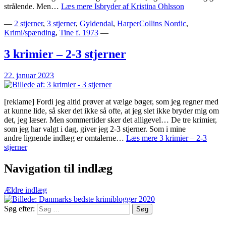
strålende. Men…
Læs mere
Isbryder af Kristina Ohlsson
—
2 stjerner
,
3 stjerner
,
Gyldendal
,
HarperCollins Nordic
,
Krimi/spænding
,
Tine f. 1973
—
3 krimier – 2-3 stjerner
22. januar 2023
[reklame] Fordi jeg altid prøver at vælge bøger, som jeg regner med
at kunne lide, så sker det ikke så ofte, at jeg slet ikke bryder mig om
det, jeg læser. Men sommertider sker det alligevel… De tre krimier,
som jeg har valgt i dag, giver jeg 2-3 stjerner. Som i mine
andre lignende indlæg er omtalerne…
Læs mere
3 krimier – 2-3
stjerner
Navigation til indlæg
Ældre indlæg
Søg efter: