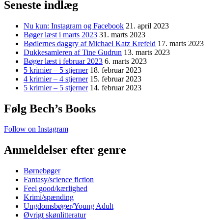
Seneste indlæg
Nu kun: Instagram og Facebook
21. april 2023
Bøger læst i marts 2023
31. marts 2023
Bødlernes daggry af Michael Katz Krefeld
17. marts 2023
Dukkesamleren af Tine Gudrun
13. marts 2023
Bøger læst i februar 2023
6. marts 2023
5 krimier – 5 stjerner
18. februar 2023
4 krimier – 4 stjerner
15. februar 2023
5 krimier – 5 stjerner
14. februar 2023
Følg Bech’s Books
Follow on Instagram
Anmeldelser efter genre
Børnebøger
Fantasy/science fiction
Feel good/kærlighed
Krimi/spænding
Ungdomsbøger/Young Adult
Øvrigt skønlitteratur