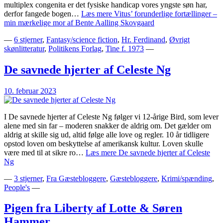
multiplex congenita er det fysiske handicap vores yngste søn har,
derfor fangede bogen…
Læs mere
Vitus’ forunderlige fortællinger –
min mærkelige mor af Bente Aalling Skovgaard
—
6 stjerner
,
Fantasy/science fiction
,
Hr. Ferdinand
,
Øvrigt
skønlitteratur
,
Politikens Forlag
,
Tine f. 1973
—
De savnede hjerter af Celeste Ng
10. februar 2023
I De savnede hjerter af Celeste Ng følger vi 12-årige Bird, som lever
alene med sin far – moderen snakker de aldrig om. Det gælder om
aldrig at skille sig ud, altid følge alle love og regler. 10 år tidligere
opstod loven om beskyttelse af amerikansk kultur. Loven skulle
være med til at sikre ro…
Læs mere
De savnede hjerter af Celeste
Ng
—
3 stjerner
,
Fra Gæstebloggere
,
Gæstebloggere
,
Krimi/spænding
,
People's
—
Pigen fra Liberty af Lotte & Søren
Hammer