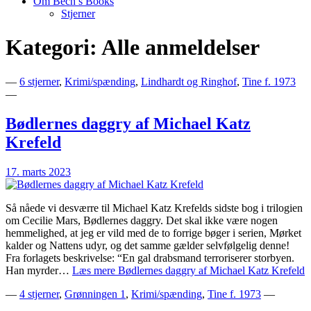
Om Bech’s Books
Stjerner
Kategori:
Alle anmeldelser
Bogblog – Vi ♥ Bøger
Bech's Books
—
6 stjerner
,
Krimi/spænding
,
Lindhardt og Ringhof
,
Tine f. 1973
—
Bødlernes daggry af Michael Katz
Krefeld
17. marts 2023
Så nåede vi desværre til Michael Katz Krefelds sidste bog i trilogien
om Cecilie Mars, Bødlernes daggry. Det skal ikke være nogen
hemmelighed, at jeg er vild med de to forrige bøger i serien, Mørket
kalder og Nattens udyr, og det samme gælder selvfølgelig denne!
Fra forlagets beskrivelse: “En gal drabsmand terroriserer storbyen.
Han myrder…
Læs mere
Bødlernes daggry af Michael Katz Krefeld
—
4 stjerner
,
Grønningen 1
,
Krimi/spænding
,
Tine f. 1973
—