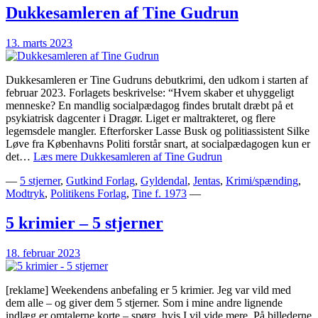
Dukkesamleren af Tine Gudrun
13. marts 2023
Dukkesamleren er Tine Gudruns debutkrimi, den udkom i starten af
februar 2023. Forlagets beskrivelse: “Hvem skaber et uhyggeligt
menneske? En mandlig socialpædagog findes brutalt dræbt på et
psykiatrisk dagcenter i Dragør. Liget er maltrakteret, og flere
legemsdele mangler. Efterforsker Lasse Busk og politiassistent Silke
Løve fra Københavns Politi forstår snart, at socialpædagogen kun er
det…
Læs mere
Dukkesamleren af Tine Gudrun
—
5 stjerner
,
Gutkind Forlag
,
Gyldendal
,
Jentas
,
Krimi/spænding
,
Modtryk
,
Politikens Forlag
,
Tine f. 1973
—
5 krimier – 5 stjerner
18. februar 2023
[reklame] Weekendens anbefaling er 5 krimier. Jeg var vild med
dem alle – og giver dem 5 stjerner. Som i mine andre lignende
indlæg er omtalerne korte – spørg, hvis I vil vide mere. På billederne