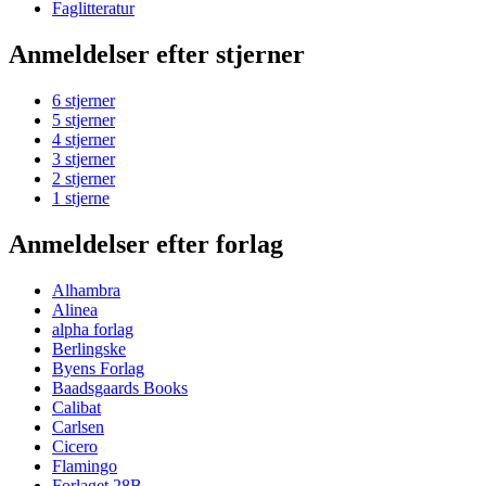
Faglitteratur
Anmeldelser efter stjerner
6 stjerner
5 stjerner
4 stjerner
3 stjerner
2 stjerner
1 stjerne
Anmeldelser efter forlag
Alhambra
Alinea
alpha forlag
Berlingske
Byens Forlag
Baadsgaards Books
Calibat
Carlsen
Cicero
Flamingo
Forlaget 28B