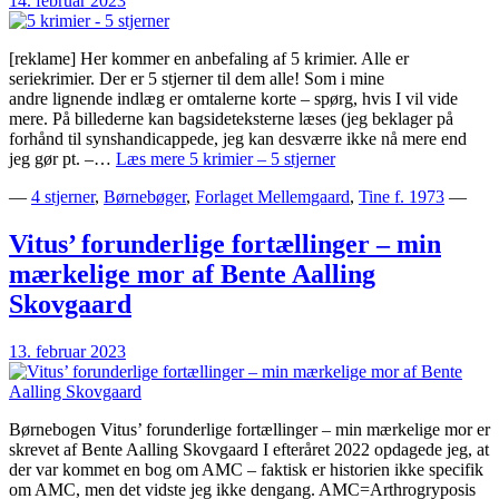
14. februar 2023
[reklame] Her kommer en anbefaling af 5 krimier. Alle er
seriekrimier. Der er 5 stjerner til dem alle! Som i mine
andre lignende indlæg er omtalerne korte – spørg, hvis I vil vide
mere. På billederne kan bagsideteksterne læses (jeg beklager på
forhånd til synshandicappede, jeg kan desværre ikke nå mere end
jeg gør pt. –…
Læs mere
5 krimier – 5 stjerner
—
4 stjerner
,
Børnebøger
,
Forlaget Mellemgaard
,
Tine f. 1973
—
Vitus’ forunderlige fortællinger – min
mærkelige mor af Bente Aalling
Skovgaard
13. februar 2023
Børnebogen Vitus’ forunderlige fortællinger – min mærkelige mor er
skrevet af Bente Aalling Skovgaard I efteråret 2022 opdagede jeg, at
der var kommet en bog om AMC – faktisk er historien ikke specifik
om AMC, men det vidste jeg ikke dengang. AMC=Arthrogryposis