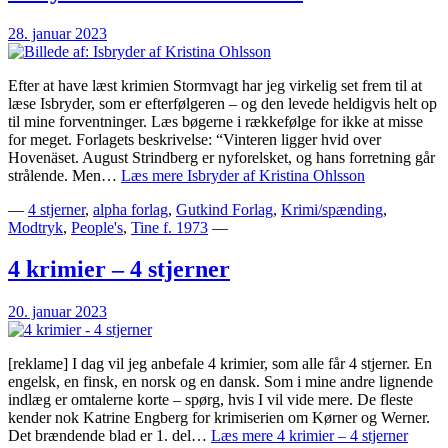
28. januar 2023
Efter at have læst krimien Stormvagt har jeg virkelig set frem til at
læse Isbryder, som er efterfølgeren – og den levede heldigvis helt op
til mine forventninger. Læs bøgerne i rækkefølge for ikke at misse
for meget.⁣ Forlagets beskrivelse: “Vinteren ligger hvid over
Hovenäset. August Strindberg er nyforelsket, og hans forretning går
strålende. Men…
Læs mere
Isbryder af Kristina Ohlsson
—
4 stjerner
,
alpha forlag
,
Gutkind Forlag
,
Krimi/spænding
,
Modtryk
,
People's
,
Tine f. 1973
—
4 krimier – 4 stjerner
20. januar 2023
[reklame] I dag vil jeg anbefale 4 krimier, som alle får 4 stjerner. En
engelsk, en finsk, en norsk og en dansk. Som i mine andre lignende
indlæg er omtalerne korte – spørg, hvis I vil vide mere. De fleste
kender nok Katrine Engberg for krimiserien om Kørner og Werner.
Det brændende blad er 1. del…
Læs mere
4 krimier – 4 stjerner