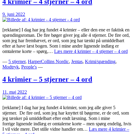
4 krimier – 4 stjerner – 4 ord
9. juni 2022
[reklame] I dag har jeg fundet 4 krimier – eller den ene er faktisk en
spændingsroman. De fire bøger giver jeg alle 4 stjerner. De fire ord,
som jeg har fremhævet, er ord, som jeg har tænkt på umiddelbart
efter at have læst bogen. Som i mine andre lignende indlæg er
omtalerne korte – spørg,…
Læs mere
4 krimier – 4 stjerner – 4 ord
—
5 stjerner
,
HarperCollins Nordic
,
Jentas
,
Krimi/spænding
,
Modtryk
,
People's
—
4 krimier – 5 stjerner – 4 ord
11. maj 2022
[reklame] I dag har jeg fundet 4 krimier, som jeg alle giver 5
stjerner. De fire ord, som jeg har knyttet til bøgerne, er de ord, som
jeg tænker på umiddelbart efter endt læsning. Som i mine
forrige lignende indlæg er omtalerne korte – men spørg endelig, hvis
I vil vide mere. Det stille vidne handler om…
Læs mere
4 krimier –