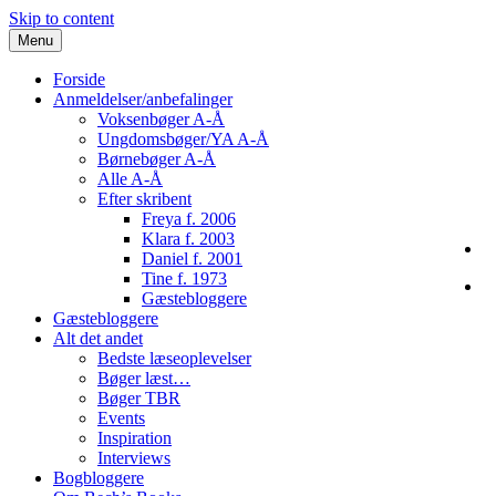
Skip to content
Menu
Forside
Anmeldelser/anbefalinger
Voksenbøger A-Å
Ungdomsbøger/YA A-Å
Børnebøger A-Å
Alle A-Å
Efter skribent
Freya f. 2006
Klara f. 2003
Daniel f. 2001
Tine f. 1973
Gæstebloggere
Gæstebloggere
Alt det andet
Bedste læseoplevelser
Bøger læst…
Bøger TBR
Events
Inspiration
Interviews
Bogbloggere