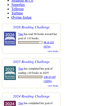
Straarup & Co
Superlux
Tellerup
Turbine
Øvrige forlag
2026 Reading Challenge
Tine
has read 96 books toward her
goal of 110 books.
96 of 110
(87%)
view books
2025 Reading Challenge
Tine
has completed her goal of
reading 120 books in 2025!
136 of 120
(100%)
view books
2024 Reading Challenge
Tine
has completed her goal of