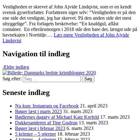
Venligheden er skrevet af John Ajvide Lindqvist, som er en kendt
svensk gyserforfatter. Forfatteren siger selv: “Venligheden er på den
ene side det venligste, jeg har skrevet. På den anden side det mest
uhyggelige”. Fra forlagets beskrivelse: “En knaldgul, aflåst
container. En efterårsmorgen i 2018 står den bare der, længst ude på
havnekajen i Norrtälje.…
Læs mere
Venligheden af John Ajvide
Lindqvist
Navigation til indlæg
Ældre indlæg
Søg efter:
Seneste indlæg
Nu kun: Instagram og Facebook
21. april 2023
Bøger læst i marts 2023
31. marts 2023
Bødlernes daggry af Michael Katz Krefeld
17. marts 2023
Dukkesamleren af Tine Gudrun
13. marts 2023
Bøger læst i februar 2023
6. marts 2023
5 krimier – 5 stjerner
18. februar 2023
4 krimier – 4 stjerner
15. februar 2023