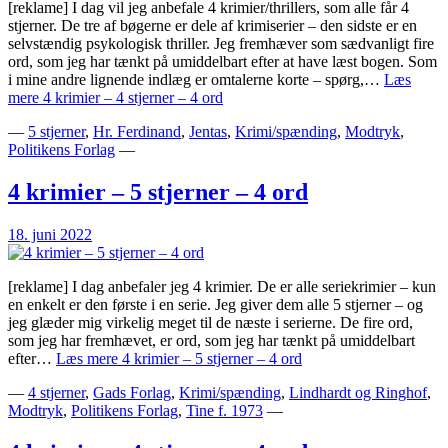
[reklame] I dag vil jeg anbefale 4 krimier/thrillers, som alle får 4
stjerner. De tre af bøgerne er dele af krimiserier – den sidste er en
selvstændig psykologisk thriller. Jeg fremhæver som sædvanligt fire
ord, som jeg har tænkt på umiddelbart efter at have læst bogen. Som
i mine andre lignende indlæg er omtalerne korte – spørg,…
Læs
mere
4 krimier – 4 stjerner – 4 ord
—
5 stjerner
,
Hr. Ferdinand
,
Jentas
,
Krimi/spænding
,
Modtryk
,
Politikens Forlag
—
4 krimier – 5 stjerner – 4 ord
18. juni 2022
[reklame] I dag anbefaler jeg 4 krimier. De er alle seriekrimier – kun
en enkelt er den første i en serie. Jeg giver dem alle 5 stjerner – og
jeg glæder mig virkelig meget til de næste i serierne. De fire ord,
som jeg har fremhævet, er ord, som jeg har tænkt på umiddelbart
efter…
Læs mere
4 krimier – 5 stjerner – 4 ord
—
4 stjerner
,
Gads Forlag
,
Krimi/spænding
,
Lindhardt og Ringhof
,
Modtryk
,
Politikens Forlag
,
Tine f. 1973
—