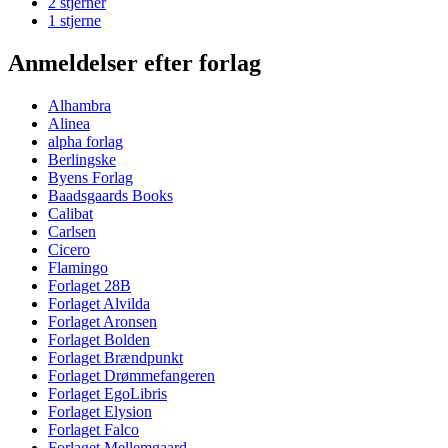
2 stjerner
1 stjerne
Anmeldelser efter forlag
Alhambra
Alinea
alpha forlag
Berlingske
Byens Forlag
Baadsgaards Books
Calibat
Carlsen
Cicero
Flamingo
Forlaget 28B
Forlaget Alvilda
Forlaget Aronsen
Forlaget Bolden
Forlaget Brændpunkt
Forlaget Drømmefangeren
Forlaget EgoLibris
Forlaget Elysion
Forlaget Falco
Forlaget Mellemgaard