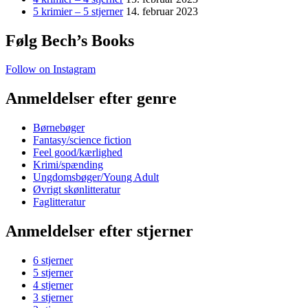
5 krimier – 5 stjerner
14. februar 2023
Følg Bech’s Books
Follow on Instagram
Anmeldelser efter genre
Børnebøger
Fantasy/science fiction
Feel good/kærlighed
Krimi/spænding
Ungdomsbøger/Young Adult
Øvrigt skønlitteratur
Faglitteratur
Anmeldelser efter stjerner
6 stjerner
5 stjerner
4 stjerner
3 stjerner