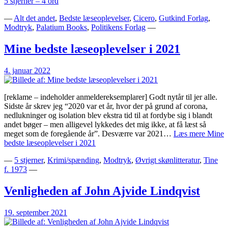
5 stjerner – 4 ord
—
Alt det andet
,
Bedste læseoplevelser
,
Cicero
,
Gutkind Forlag
,
Modtryk
,
Palatium Books
,
Politikens Forlag
—
Mine bedste læseoplevelser i 2021
4. januar 2022
[reklame – indeholder anmeldereksemplarer] Godt nytår til jer alle.
Sidste år skrev jeg “2020 var et år, hvor der på grund af corona,
nedlukninger og isolation blev ekstra tid til at fordybe sig i blandt
andet bøger – men alligevel lykkedes det mig ikke, at få læst så
meget som de foregående år”. Desværre var 2021…
Læs mere
Mine
bedste læseoplevelser i 2021
—
5 stjerner
,
Krimi/spænding
,
Modtryk
,
Øvrigt skønlitteratur
,
Tine
f. 1973
—
Venligheden af John Ajvide Lindqvist
19. september 2021