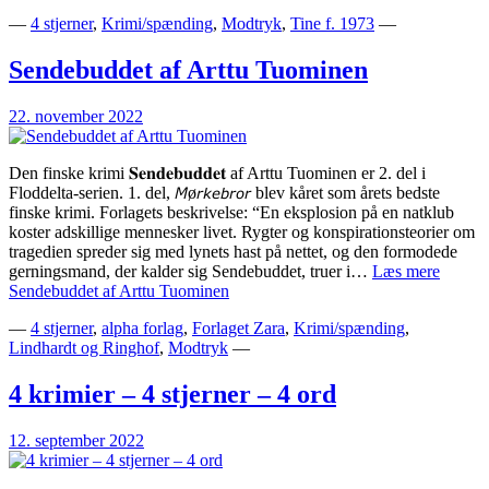
—
4 stjerner
,
Krimi/spænding
,
Modtryk
,
Tine f. 1973
—
Sendebuddet af Arttu Tuominen
22. november 2022
Den finske krimi 𝐒𝐞𝐧𝐝𝐞𝐛𝐮𝐝𝐝𝐞𝐭 af Arttu Tuominen er 2. del i
Floddelta-serien. 1. del, 𝘔ø𝘳𝘬𝘦𝘣𝘳𝘰𝘳 blev kåret som årets bedste
finske krimi.⁣ Forlagets beskrivelse: “En eksplosion på en natklub
koster adskillige mennesker livet. Rygter og konspirationsteorier om
tragedien spreder sig med lynets hast på nettet, og den formodede
gerningsmand, der kalder sig Sendebuddet, truer i…
Læs mere
Sendebuddet af Arttu Tuominen
—
4 stjerner
,
alpha forlag
,
Forlaget Zara
,
Krimi/spænding
,
Lindhardt og Ringhof
,
Modtryk
—
4 krimier – 4 stjerner – 4 ord
12. september 2022