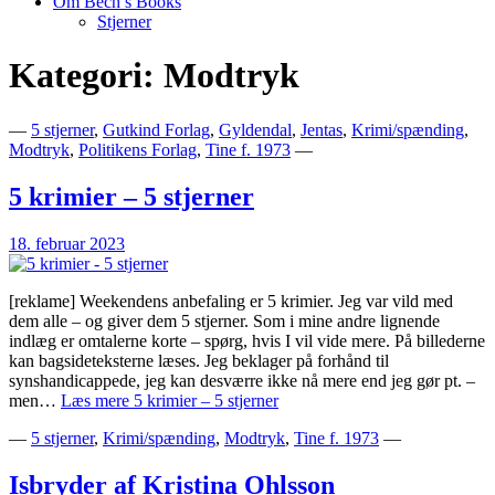
Om Bech’s Books
Stjerner
Kategori:
Modtryk
Bogblog – Vi ♥ Bøger
Bech's Books
—
5 stjerner
,
Gutkind Forlag
,
Gyldendal
,
Jentas
,
Krimi/spænding
,
Modtryk
,
Politikens Forlag
,
Tine f. 1973
—
5 krimier – 5 stjerner
18. februar 2023
[reklame] Weekendens anbefaling er 5 krimier. Jeg var vild med
dem alle – og giver dem 5 stjerner. Som i mine andre lignende
indlæg er omtalerne korte – spørg, hvis I vil vide mere. På billederne
kan bagsideteksterne læses. Jeg beklager på forhånd til
synshandicappede, jeg kan desværre ikke nå mere end jeg gør pt. –
men…
Læs mere
5 krimier – 5 stjerner
—
5 stjerner
,
Krimi/spænding
,
Modtryk
,
Tine f. 1973
—
Isbryder af Kristina Ohlsson