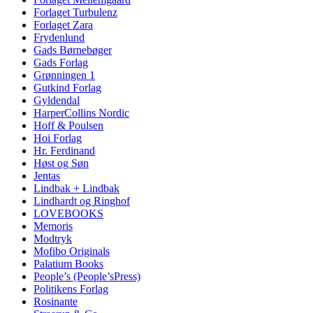
Forlaget Turbulenz
Forlaget Zara
Frydenlund
Gads Børnebøger
Gads Forlag
Grønningen 1
Gutkind Forlag
Gyldendal
HarperCollins Nordic
Hoff & Poulsen
Hoi Forlag
Hr. Ferdinand
Høst og Søn
Jentas
Lindbak + Lindbak
Lindhardt og Ringhof
LOVEBOOKS
Memoris
Modtryk
Mofibo Originals
Palatium Books
People’s (People’sPress)
Politikens Forlag
Rosinante