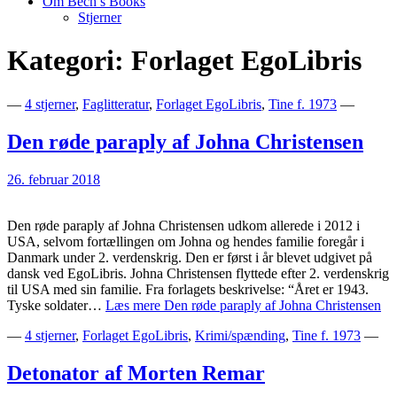
Om Bech’s Books
Stjerner
Kategori:
Forlaget EgoLibris
Bogblog – Vi ♥ Bøger
Bech's Books
—
4 stjerner
,
Faglitteratur
,
Forlaget EgoLibris
,
Tine f. 1973
—
Den røde paraply af Johna Christensen
26. februar 2018
Den røde paraply af Johna Christensen udkom allerede i 2012 i
USA, selvom fortællingen om Johna og hendes familie foregår i
Danmark under 2. verdenskrig. Den er først i år blevet udgivet på
dansk ved EgoLibris. Johna Christensen flyttede efter 2. verdenskrig
til USA med sin familie. Fra forlagets beskrivelse: “Året er 1943.
Tyske soldater…
Læs mere
Den røde paraply af Johna Christensen
—
4 stjerner
,
Forlaget EgoLibris
,
Krimi/spænding
,
Tine f. 1973
—
Detonator af Morten Remar