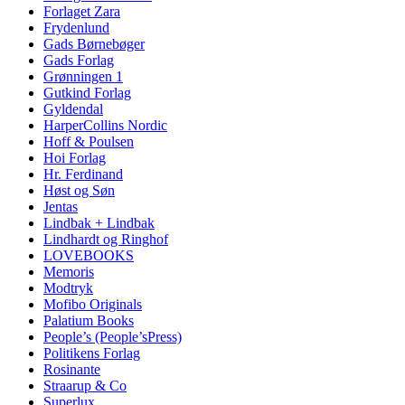
Forlaget Zara
Frydenlund
Gads Børnebøger
Gads Forlag
Grønningen 1
Gutkind Forlag
Gyldendal
HarperCollins Nordic
Hoff & Poulsen
Hoi Forlag
Hr. Ferdinand
Høst og Søn
Jentas
Lindbak + Lindbak
Lindhardt og Ringhof
LOVEBOOKS
Memoris
Modtryk
Mofibo Originals
Palatium Books
People’s (People’sPress)
Politikens Forlag
Rosinante
Straarup & Co
Superlux