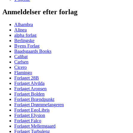
Anmeldelser efter forlag
Alhambra
Alinea
alpha forlag
Berlingske
Byens Forlag
Baadsgaards Books
Calibat
Carlsen
Cicero
Flamingo
Forlaget 28B
Forlaget Alvilda
Forlaget Aronsen
Forlaget Bolden
Forlaget Brændpunkt
Forlaget Drømmefangeren
Forlaget EgoLibris
Forlaget Elysion
Forlaget Falco
Forlaget Mellemgaard
Forlaget Turbulenz