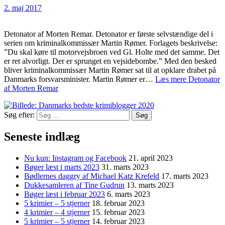
2. maj 2017
Detonator af Morten Remar. Detonator er første selvstændige del i
serien om kriminalkommissær Martin Rømer. Forlagets beskrivelse:
”Du skal køre til motorvejsbroen ved Gl. Holte med det samme. Det
er ret alvorligt. Der er sprunget en vejsidebombe.” Med den besked
bliver kriminalkommissær Martin Rømer sat til at opklare drabet på
Danmarks forsvarsminister. Martin Rømer er…
Læs mere
Detonator
af Morten Remar
Søg efter:
Seneste indlæg
Nu kun: Instagram og Facebook
21. april 2023
Bøger læst i marts 2023
31. marts 2023
Bødlernes daggry af Michael Katz Krefeld
17. marts 2023
Dukkesamleren af Tine Gudrun
13. marts 2023
Bøger læst i februar 2023
6. marts 2023
5 krimier – 5 stjerner
18. februar 2023
4 krimier – 4 stjerner
15. februar 2023
5 krimier – 5 stjerner
14. februar 2023