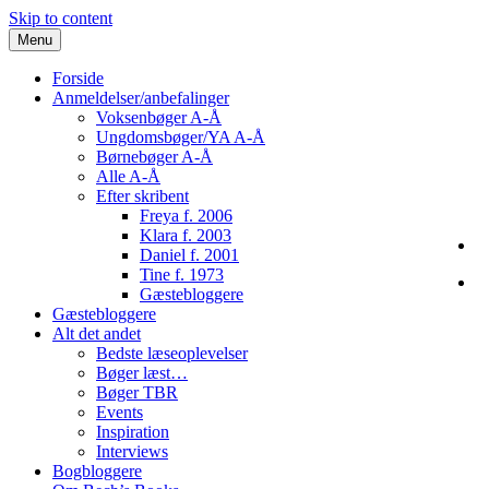
Skip to content
Menu
Forside
Anmeldelser/anbefalinger
Voksenbøger A-Å
Ungdomsbøger/YA A-Å
Børnebøger A-Å
Alle A-Å
Efter skribent
Freya f. 2006
Klara f. 2003
Daniel f. 2001
Tine f. 1973
Gæstebloggere
Gæstebloggere
Alt det andet
Bedste læseoplevelser
Bøger læst…
Bøger TBR
Events
Inspiration
Interviews
Bogbloggere