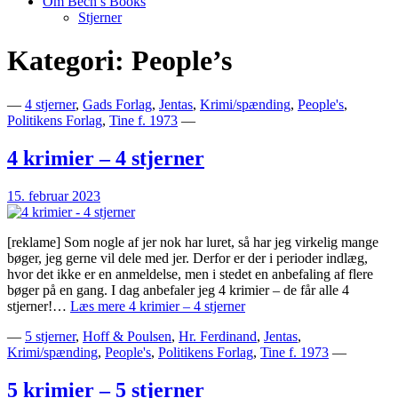
Om Bech’s Books
Stjerner
Kategori:
People’s
Bogblog – Vi ♥ Bøger
Bech's Books
—
4 stjerner
,
Gads Forlag
,
Jentas
,
Krimi/spænding
,
People's
,
Politikens Forlag
,
Tine f. 1973
—
4 krimier – 4 stjerner
15. februar 2023
[reklame] Som nogle af jer nok har luret, så har jeg virkelig mange
bøger, jeg gerne vil dele med jer. Derfor er der i perioder indlæg,
hvor det ikke er en anmeldelse, men i stedet en anbefaling af flere
bøger på en gang. I dag anbefaler jeg 4 krimier – de får alle 4
stjerner!…
Læs mere
4 krimier – 4 stjerner
—
5 stjerner
,
Hoff & Poulsen
,
Hr. Ferdinand
,
Jentas
,
Krimi/spænding
,
People's
,
Politikens Forlag
,
Tine f. 1973
—
5 krimier – 5 stjerner