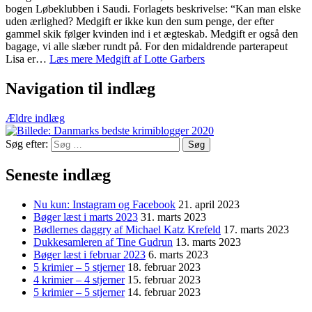
bogen Løbeklubben i Saudi. Forlagets beskrivelse: “Kan man elske
uden ærlighed? Medgift er ikke kun den sum penge, der efter
gammel skik følger kvinden ind i et ægteskab. Medgift er også den
bagage, vi alle slæber rundt på. For den midaldrende parterapeut
Lisa er…
Læs mere
Medgift af Lotte Garbers
Navigation til indlæg
Ældre indlæg
Søg efter:
Seneste indlæg
Nu kun: Instagram og Facebook
21. april 2023
Bøger læst i marts 2023
31. marts 2023
Bødlernes daggry af Michael Katz Krefeld
17. marts 2023
Dukkesamleren af Tine Gudrun
13. marts 2023
Bøger læst i februar 2023
6. marts 2023
5 krimier – 5 stjerner
18. februar 2023
4 krimier – 4 stjerner
15. februar 2023
5 krimier – 5 stjerner
14. februar 2023