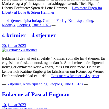
Maria er også på Instagram: maria.blogger.wendt. Titel: Pigen fra
Liberty Forfattere: Søren & Lotte Hammer…
Læs mere
Pigen fra
Liberty af Lotte & Søren Hammer
—
4 stjerner
,
alpha forlag
,
Gutkind Forlag
,
Krimi/spænding
,
Modtryk
,
People's
,
Tine f. 1973
—
4 krimier – 4 stjerner
20. januar 2023
[reklame] I dag vil jeg anbefale 4 krimier, som alle får 4 stjerner. En
engelsk, en finsk, en norsk og en dansk. Som i mine andre lignende
indlæg er omtalerne korte – spørg, hvis I vil vide mere. De fleste
kender nok Katrine Engberg for krimiserien om Kørner og Werner.
Det brændende blad er 1. del…
Læs mere
4 krimier – 4 stjerner
—
5 stjerner
,
Krimi/spænding
,
People's
,
Tine f. 1973
—
Enkerne af Pascal Engman
10. januar 2023