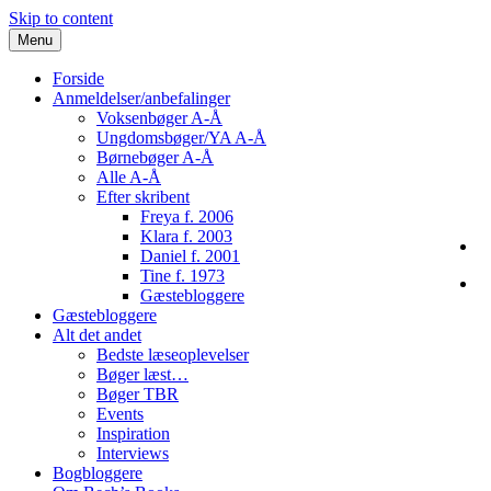
Skip to content
Menu
Forside
Anmeldelser/anbefalinger
Voksenbøger A-Å
Ungdomsbøger/YA A-Å
Børnebøger A-Å
Alle A-Å
Efter skribent
Freya f. 2006
Klara f. 2003
Daniel f. 2001
Tine f. 1973
Gæstebloggere
Gæstebloggere
Alt det andet
Bedste læseoplevelser
Bøger læst…
Bøger TBR
Events
Inspiration
Interviews
Bogbloggere