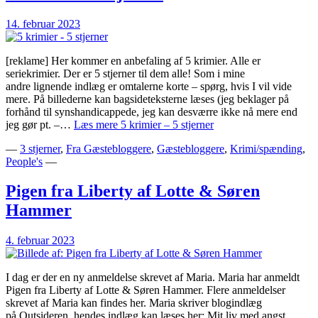
14. februar 2023
[reklame] Her kommer en anbefaling af 5 krimier. Alle er
seriekrimier. Der er 5 stjerner til dem alle! Som i mine
andre lignende indlæg er omtalerne korte – spørg, hvis I vil vide
mere. På billederne kan bagsideteksterne læses (jeg beklager på
forhånd til synshandicappede, jeg kan desværre ikke nå mere end
jeg gør pt. –…
Læs mere
5 krimier – 5 stjerner
—
3 stjerner
,
Fra Gæstebloggere
,
Gæstebloggere
,
Krimi/spænding
,
People's
—
Pigen fra Liberty af Lotte & Søren
Hammer
4. februar 2023
I dag er der en ny anmeldelse skrevet af Maria. Maria har anmeldt
Pigen fra Liberty af Lotte & Søren Hammer. Flere anmeldelser
skrevet af Maria kan findes her. Maria skriver blogindlæg
på Outsideren, hendes indlæg kan læses her: Mit liv med angst.