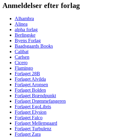
Anmeldelser efter forlag
Alhambra
Alinea
alpha forlag
Berlingske
Byens Forlag
Baadsgaards Books
Calibat
Carlsen
Cicero
Flamingo
Forlaget 28B
Forlaget Alvilda
Forlaget Aronsen
Forlaget Bolden
Forlaget Brændpunkt
Forlaget Drømmefangeren
Forlaget EgoLibris
Forlaget Elysion
Forlaget Falco
Forlaget Mellemgaard
Forlaget Turbulenz
Forlaget Zara