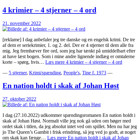
4 krimier – 4 stjerner – 4 ord
21. november 2022
[reklame] I dag anbefaler jeg tre danske og en engelsk krimi. De tre
af dem er seriekrimier, 1. og 2. del. Der er 4 stjerner til dem alle fra
mig. Jeg fremhæver fire ord, som jeg har tænkt på umiddelbart efter
at have læst bogen. Som i mine andre lignende indlæg er omtalerne
korte – spørg, hvis…
Læs mere
4 krimier – 4 stjerner – 4 ord
—
5 stjerner
,
Krimi/spænding
,
People's
,
Tine f. 1973
—
En nation holdt i skak af Johan Høst
27. oktober 2022
I dag (27.10.2022) udkommer spændingsromanen En nation holdt i
skak af Johan Høst. Normalt ville jeg nok gå uden om bøger med
ordet skak i titlen, da jeg absolut intet ved om spillet. Men nu har jeg
jo The Queen’s Gambit i frisk erindring, så jeg ved jo godt, at noget
om skak kan fænge…
Læs mere
En nation holdt i skak af Johan