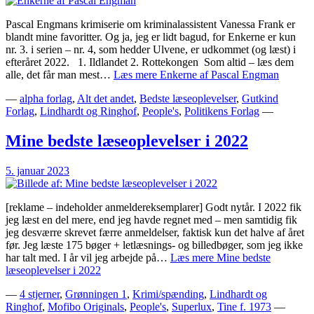
Pascal Engmans krimiserie om kriminalassistent Vanessa Frank er
blandt mine favoritter. Og ja, jeg er lidt bagud, for Enkerne er kun
nr. 3. i serien – nr. 4, som hedder Ulvene, er udkommet (og læst) i
efteråret 2022. ⁣ ⁣ 1. Ildlandet 2. Rottekongen ⁣ Som altid – læs dem
alle, det får man mest…
Læs mere
Enkerne af Pascal Engman
—
alpha forlag
,
Alt det andet
,
Bedste læseoplevelser
,
Gutkind
Forlag
,
Lindhardt og Ringhof
,
People's
,
Politikens Forlag
—
Mine bedste læseoplevelser i 2022
5. januar 2023
[reklame – indeholder anmeldereksemplarer] Godt nytår. I 2022 fik
jeg læst en del mere, end jeg havde regnet med – men samtidig fik
jeg desværre skrevet færre anmeldelser, faktisk kun det halve af året
før. Jeg læste 175 bøger + letlæsnings- og billedbøger, som jeg ikke
har talt med. I år vil jeg arbejde på…
Læs mere
Mine bedste
læseoplevelser i 2022
—
4 stjerner
,
Grønningen 1
,
Krimi/spænding
,
Lindhardt og
Ringhof
,
Mofibo Originals
,
People's
,
Superlux
,
Tine f. 1973
—