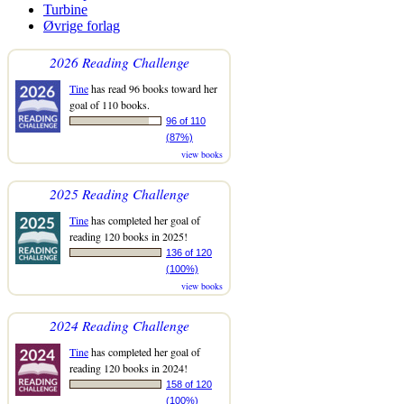
Turbine
Øvrige forlag
2026 Reading Challenge
Tine
has read 96 books toward her
goal of 110 books.
96 of 110
(87%)
view books
2025 Reading Challenge
Tine
has completed her goal of
reading 120 books in 2025!
136 of 120
(100%)
view books
2024 Reading Challenge
Tine
has completed her goal of
reading 120 books in 2024!
158 of 120
(100%)