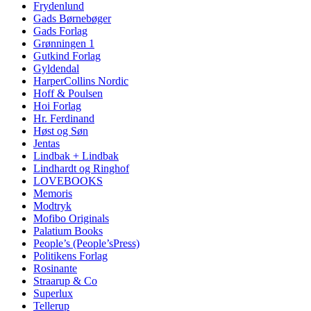
Frydenlund
Gads Børnebøger
Gads Forlag
Grønningen 1
Gutkind Forlag
Gyldendal
HarperCollins Nordic
Hoff & Poulsen
Hoi Forlag
Hr. Ferdinand
Høst og Søn
Jentas
Lindbak + Lindbak
Lindhardt og Ringhof
LOVEBOOKS
Memoris
Modtryk
Mofibo Originals
Palatium Books
People’s (People’sPress)
Politikens Forlag
Rosinante
Straarup & Co
Superlux
Tellerup