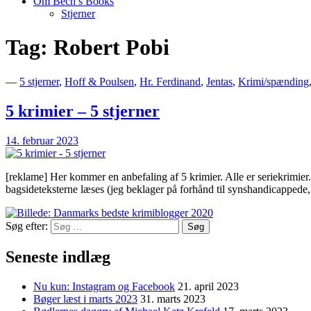
Om Bech’s Books
Stjerner
Tag:
Robert Pobi
Bogblog – Vi ♥ Bøger
Bech's Books
—
5 stjerner
,
Hoff & Poulsen
,
Hr. Ferdinand
,
Jentas
,
Krimi/spænding
5 krimier – 5 stjerner
14. februar 2023
[reklame] Her kommer en anbefaling af 5 krimier. Alle er seriekrimier.
bagsideteksterne læses (jeg beklager på forhånd til synshandicappede
Søg efter:
Seneste indlæg
Nu kun: Instagram og Facebook
21. april 2023
Bøger læst i marts 2023
31. marts 2023