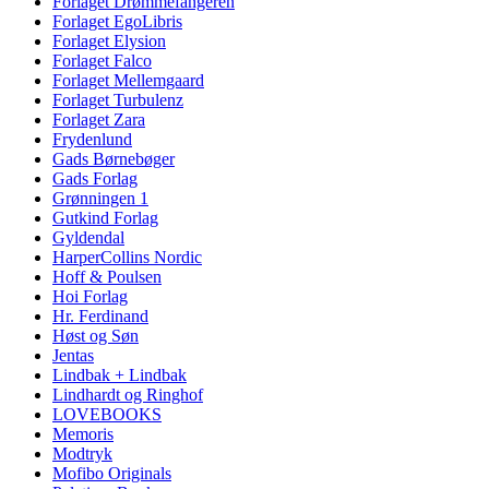
Forlaget Drømmefangeren
Forlaget EgoLibris
Forlaget Elysion
Forlaget Falco
Forlaget Mellemgaard
Forlaget Turbulenz
Forlaget Zara
Frydenlund
Gads Børnebøger
Gads Forlag
Grønningen 1
Gutkind Forlag
Gyldendal
HarperCollins Nordic
Hoff & Poulsen
Hoi Forlag
Hr. Ferdinand
Høst og Søn
Jentas
Lindbak + Lindbak
Lindhardt og Ringhof
LOVEBOOKS
Memoris
Modtryk
Mofibo Originals