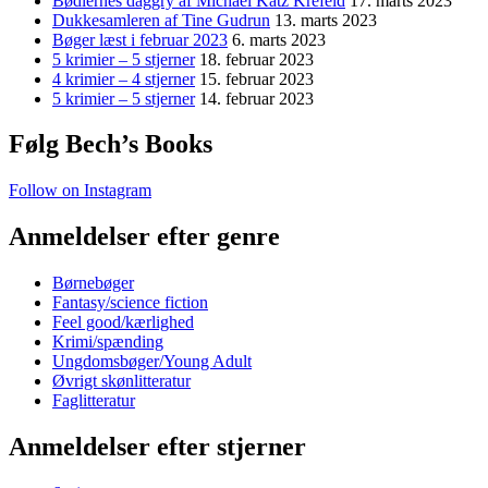
Bødlernes daggry af Michael Katz Krefeld
17. marts 2023
Dukkesamleren af Tine Gudrun
13. marts 2023
Bøger læst i februar 2023
6. marts 2023
5 krimier – 5 stjerner
18. februar 2023
4 krimier – 4 stjerner
15. februar 2023
5 krimier – 5 stjerner
14. februar 2023
Følg Bech’s Books
Follow on Instagram
Anmeldelser efter genre
Børnebøger
Fantasy/science fiction
Feel good/kærlighed
Krimi/spænding
Ungdomsbøger/Young Adult
Øvrigt skønlitteratur
Faglitteratur
Anmeldelser efter stjerner