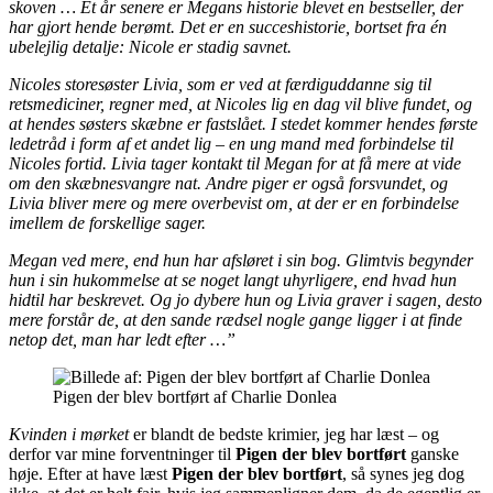
skoven … Et år senere er Megans historie blevet en bestseller, der
har gjort hende berømt. Det er en succeshistorie, bortset fra én
ubelejlig detalje: Nicole er stadig savnet.
Nicoles storesøster Livia, som er ved at færdiguddanne sig til
retsmediciner, regner med, at Nicoles lig en dag vil blive fundet, og
at hendes søsters skæbne er fastslået. I stedet kommer hendes første
ledetråd i form af et andet lig – en ung mand med forbindelse til
Nicoles fortid. Livia tager kontakt til Megan for at få mere at vide
om den skæbnesvangre nat. Andre piger er også forsvundet, og
Livia bliver mere og mere overbevist om, at der er en forbindelse
imellem de forskellige sager.
Megan ved mere, end hun har afsløret i sin bog. Glimtvis begynder
hun i sin hukommelse at se noget langt uhyrligere, end hvad hun
hidtil har beskrevet. Og jo dybere hun og Livia graver i sagen, desto
mere forstår de, at den sande rædsel nogle gange ligger i at finde
netop det, man har ledt efter …”
Pigen der blev bortført af Charlie Donlea
Kvinden i mørket
er blandt de bedste krimier, jeg har læst – og
derfor var mine forventninger til
Pigen der blev bortført
ganske
høje. Efter at have læst
Pigen der blev bortført
, så synes jeg dog