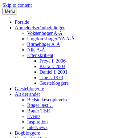
Skip to content
Menu
Forside
Anmeldelser/anbefalinger
Voksenbøger A-Å
Ungdomsbøger/YA A-Å
Børnebøger A-Å
Alle A-Å
Efter skribent
Freya f. 2006
Klara f. 2003
Daniel f. 2001
Tine f. 1973
Gæstebloggere
Gæstebloggere
Alt det andet
Bedste læseoplevelser
Bøger læst…
Bøger TBR
Events
Inspiration
Interviews
Bogbloggere