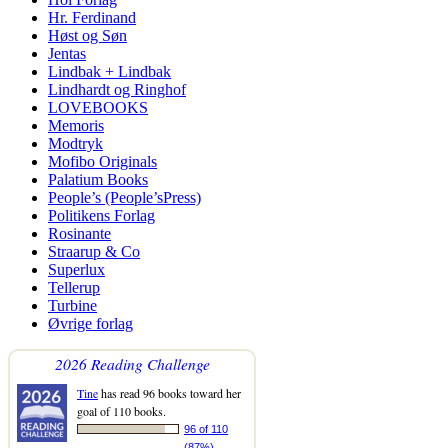
Hr. Ferdinand
Høst og Søn
Jentas
Lindbak + Lindbak
Lindhardt og Ringhof
LOVEBOOKS
Memoris
Modtryk
Mofibo Originals
Palatium Books
People’s (People’sPress)
Politikens Forlag
Rosinante
Straarup & Co
Superlux
Tellerup
Turbine
Øvrige forlag
2026 Reading Challenge
Tine
has read 96 books toward her
goal of 110 books.
96 of 110
(87%)