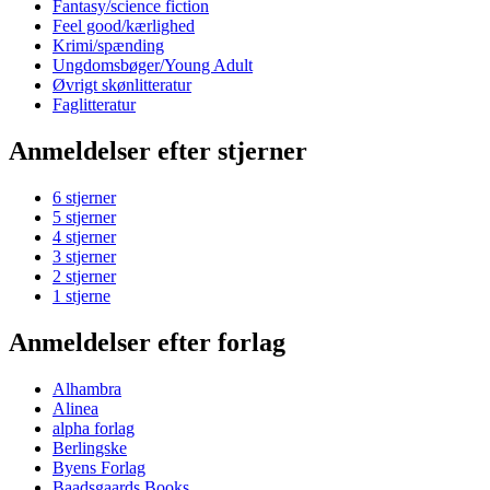
Fantasy/science fiction
Feel good/kærlighed
Krimi/spænding
Ungdomsbøger/Young Adult
Øvrigt skønlitteratur
Faglitteratur
Anmeldelser efter stjerner
6 stjerner
5 stjerner
4 stjerner
3 stjerner
2 stjerner
1 stjerne
Anmeldelser efter forlag
Alhambra
Alinea
alpha forlag
Berlingske
Byens Forlag
Baadsgaards Books