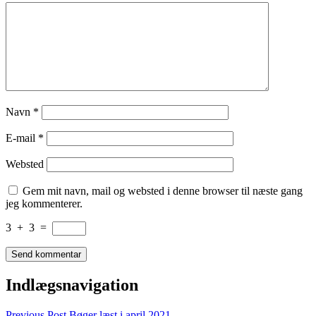
Navn
*
E-mail
*
Websted
Gem mit navn, mail og websted i denne browser til næste gang
jeg kommenterer.
3
+
3
=
Indlægsnavigation
Previous Post
Bøger læst i april 2021