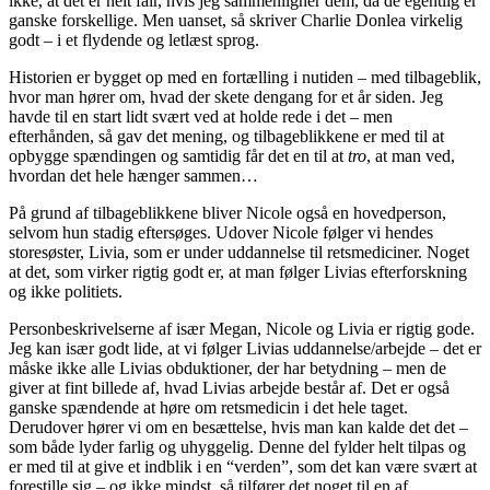
ikke, at det er helt fair, hvis jeg sammenligner dem, da de egentlig er
ganske forskellige. Men uanset, så skriver Charlie Donlea virkelig
godt – i et flydende og letlæst sprog.
Historien er bygget op med en fortælling i nutiden – med tilbageblik,
hvor man hører om, hvad der skete dengang for et år siden. Jeg
havde til en start lidt svært ved at holde rede i det – men
efterhånden, så gav det mening, og tilbageblikkene er med til at
opbygge spændingen og samtidig får det en til at
tro
, at man ved,
hvordan det hele hænger sammen…
På grund af tilbageblikkene bliver Nicole også en hovedperson,
selvom hun stadig eftersøges. Udover Nicole følger vi hendes
storesøster, Livia, som er under uddannelse til retsmediciner. Noget
at det, som virker rigtig godt er, at man følger Livias efterforskning
og ikke politiets.
Personbeskrivelserne af især Megan, Nicole og Livia er rigtig gode.
Jeg kan især godt lide, at vi følger Livias uddannelse/arbejde – det er
måske ikke alle Livias obduktioner, der har betydning – men de
giver at fint billede af, hvad Livias arbejde består af. Det er også
ganske spændende at høre om retsmedicin i det hele taget.
Derudover hører vi om en besættelse, hvis man kan kalde det det –
som både lyder farlig og uhyggelig. Denne del fylder helt tilpas og
er med til at give et indblik i en “verden”, som det kan være svært at
forestille sig – og ikke mindst, så tilfører det noget til en af