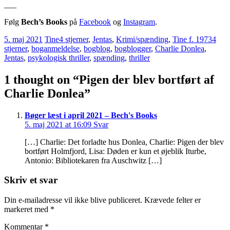
___
Følg
Bech’s Books
på
Facebook
og
Instagram
.
5. maj 2021
Tine
4 stjerner
,
Jentas
,
Krimi/spænding
,
Tine f. 1973
4
stjerner
,
boganmeldelse
,
bogblog
,
bogblogger
,
Charlie Donlea
,
Jentas
,
psykologisk thriller
,
spænding
,
thriller
1 thought on “
Pigen der blev bortført af
Charlie Donlea
”
Bøger læst i april 2021 – Bech's Books
5. maj 2021 at 16:09
Svar
[…] Charlie: Det forladte hus Donlea, Charlie: Pigen der blev
bortført Holmfjord, Lisa: Døden er kun et øjeblik Iturbe,
Antonio: Bibliotekaren fra Auschwitz […]
Skriv et svar
Din e-mailadresse vil ikke blive publiceret.
Krævede felter er
markeret med
*
Kommentar
*