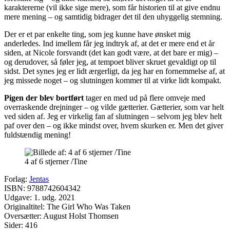
karaktererne (vil ikke sige mere), som får historien til at give endnu
mere mening – og samtidig bidrager det til den uhyggelig stemning.
Der er et par enkelte ting, som jeg kunne have ønsket mig
anderledes. Ind imellem får jeg indtryk af, at det er mere end et år
siden, at Nicole forsvandt (det kan godt være, at det bare er mig) –
og derudover, så føler jeg, at tempoet bliver skruet gevaldigt op til
sidst. Det synes jeg er lidt ærgerligt, da jeg har en fornemmelse af, at
jeg missede noget – og slutningen kommer til at virke lidt kompakt.
Pigen der blev bortført
tager en med ud på flere omveje med
overraskende drejninger – og vilde gætterier. Gætterier, som var helt
ved siden af. Jeg er virkelig fan af slutningen – selvom jeg blev helt
paf over den – og ikke mindst over, hvem skurken er. Men det giver
fuldstændig mening!
4 af 6 stjerner /Tine
Forlag:
Jentas
ISBN: 9788742604342
Udgave: 1. udg. 2021
Originaltitel: The Girl Who Was Taken
Oversætter: August Holst Thomsen
Sider: 416