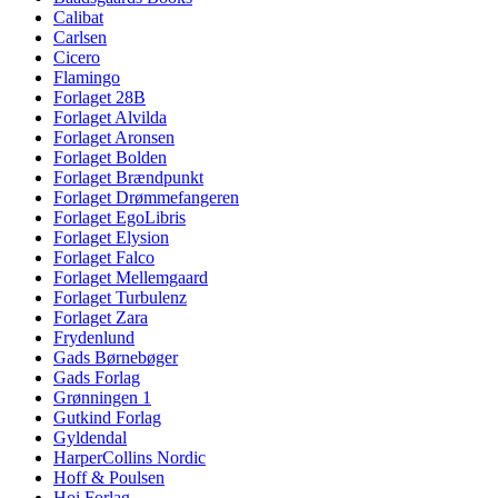
Calibat
Carlsen
Cicero
Flamingo
Forlaget 28B
Forlaget Alvilda
Forlaget Aronsen
Forlaget Bolden
Forlaget Brændpunkt
Forlaget Drømmefangeren
Forlaget EgoLibris
Forlaget Elysion
Forlaget Falco
Forlaget Mellemgaard
Forlaget Turbulenz
Forlaget Zara
Frydenlund
Gads Børnebøger
Gads Forlag
Grønningen 1
Gutkind Forlag
Gyldendal
HarperCollins Nordic
Hoff & Poulsen
Hoi Forlag