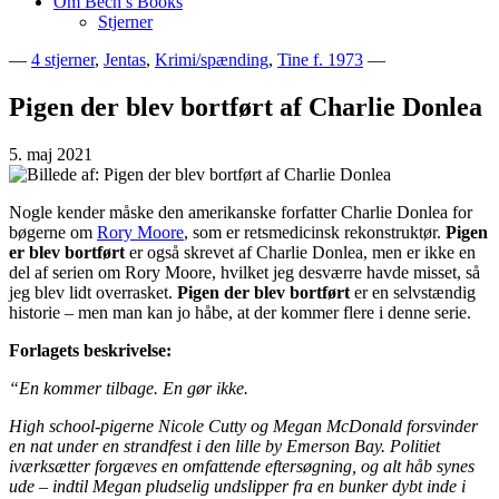
Om Bech’s Books
Stjerner
—
4 stjerner
,
Jentas
,
Krimi/spænding
,
Tine f. 1973
—
Bogblog – Vi ♥ Bøger
Bech's Books
Pigen der blev bortført af Charlie Donlea
5. maj 2021
Nogle kender måske den amerikanske forfatter Charlie Donlea for
bøgerne om
Rory Moore
, som er retsmedicinsk rekonstruktør.
Pigen
er blev bortført
er også skrevet af Charlie Donlea, men er ikke en
del af serien om Rory Moore, hvilket jeg desværre havde misset, så
jeg blev lidt overrasket.
Pigen der blev bortført
er en selvstændig
historie – men man kan jo håbe, at der kommer flere i denne serie.
Forlagets beskrivelse:
“En kommer tilbage. En gør ikke.
High school-pigerne Nicole Cutty og Megan McDonald forsvinder
en nat under en strandfest i den lille by Emerson Bay. Politiet
iværksætter forgæves en omfattende eftersøgning, og alt håb synes
ude – indtil Megan pludselig undslipper fra en bunker dybt inde i