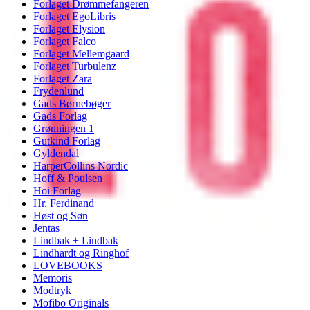
Forlaget Drømmefangeren
Forlaget EgoLibris
Forlaget Elysion
Forlaget Falco
Forlaget Mellemgaard
Forlaget Turbulenz
Forlaget Zara
Frydenlund
Gads Børnebøger
Gads Forlag
Grønningen 1
Gutkind Forlag
Gyldendal
HarperCollins Nordic
Hoff & Poulsen
Hoi Forlag
Hr. Ferdinand
Høst og Søn
Jentas
Lindbak + Lindbak
Lindhardt og Ringhof
LOVEBOOKS
Memoris
Modtryk
Mofibo Originals