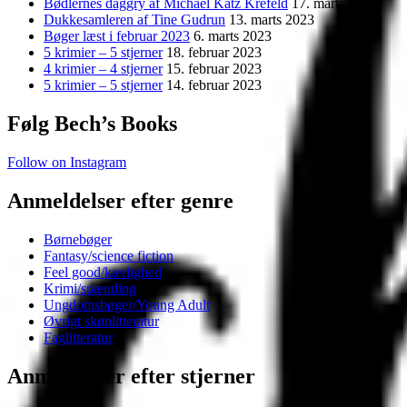
Bødlernes daggry af Michael Katz Krefeld
17. marts 2023
Dukkesamleren af Tine Gudrun
13. marts 2023
Bøger læst i februar 2023
6. marts 2023
5 krimier – 5 stjerner
18. februar 2023
4 krimier – 4 stjerner
15. februar 2023
5 krimier – 5 stjerner
14. februar 2023
Følg Bech’s Books
Follow on Instagram
Anmeldelser efter genre
Børnebøger
Fantasy/science fiction
Feel good/kærlighed
Krimi/spænding
Ungdomsbøger/Young Adult
Øvrigt skønlitteratur
Faglitteratur
Anmeldelser efter stjerner