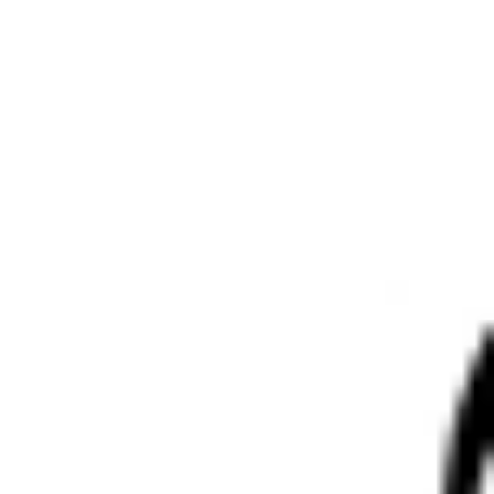
om
Forsvundet