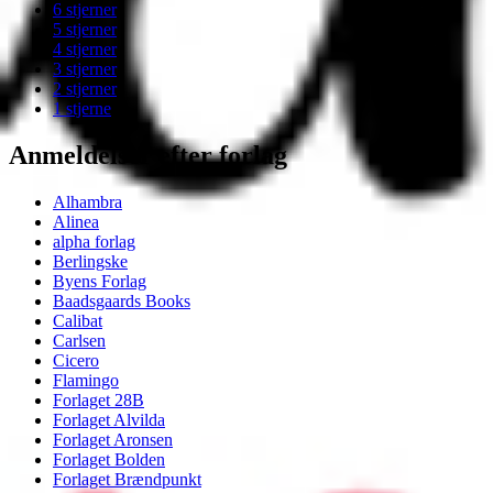
6 stjerner
5 stjerner
4 stjerner
3 stjerner
2 stjerner
1 stjerne
Anmeldelser efter forlag
Alhambra
Alinea
alpha forlag
Berlingske
Byens Forlag
Baadsgaards Books
Calibat
Carlsen
Cicero
Flamingo
Forlaget 28B
Forlaget Alvilda
Forlaget Aronsen
Forlaget Bolden
Forlaget Brændpunkt