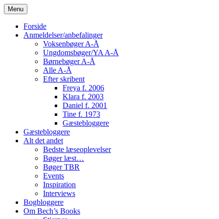
Skip
Menu
to
content
Forside
Anmeldelser/anbefalinger
Voksenbøger A-Å
Ungdomsbøger/YA A-Å
Børnebøger A-Å
Alle A-Å
Efter skribent
Freya f. 2006
Klara f. 2003
Daniel f. 2001
Tine f. 1973
Gæstebloggere
Gæstebloggere
Alt det andet
Bedste læseoplevelser
Bøger læst…
Bøger TBR
Events
Inspiration
Interviews
Bogbloggere
Om Bech’s Books