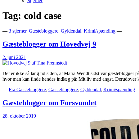
Stjerner
Tag:
cold case
Bogblog – Vi ♥ Bøger
Bech's Books
—
3 stjerner
,
Gæstebloggere
,
Gyldendal
,
Krimi/spænding
—
Gæsteblogger om Hovedvej 9
2. juni 2021
Det er ikke så lang tid siden, at Maria Wendt sidst var gæsteblogger
hvor man kan finde hendes indlæg på: Mit liv med angst. Derudover 
—
Fra Gæstebloggere
,
Gæstebloggere
,
Gyldendal
,
Krimi/spænding
Gæsteblogger om Forsvundet
28. oktober 2019