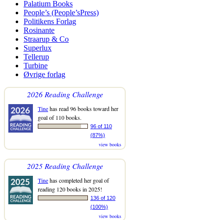
Palatium Books
People’s (People’sPress)
Politikens Forlag
Rosinante
Straarup & Co
Superlux
Tellerup
Turbine
Øvrige forlag
2026 Reading Challenge
Tine
has read 96 books toward her
goal of 110 books.
96 of 110
(87%)
view books
2025 Reading Challenge
Tine
has completed her goal of
reading 120 books in 2025!
136 of 120
(100%)
view books