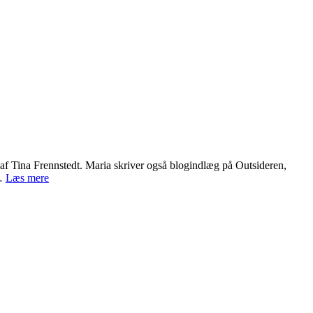
af Tina Frennstedt. Maria skriver også blogindlæg på Outsideren,
Gæsteblogger
t…
Læs mere
om
Hovedvej
9