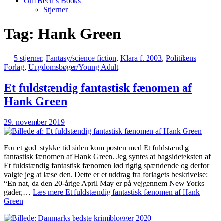
Om Bech’s Books
Stjerner
Tag:
Hank Green
Bogblog – Vi ♥ Bøger
Bech's Books
—
5 stjerner
,
Fantasy/science fiction
,
Klara f. 2003
,
Politikens
Forlag
,
Ungdomsbøger/Young Adult
—
Et fuldstændig fantastisk fænomen af
Hank Green
29. november 2019
For et godt stykke tid siden kom posten med Et fuldstændig
fantastisk fænomen af Hank Green. Jeg syntes at bagsideteksten af
Et fuldstændig fantastisk fænomen lød rigtig spændende og derfor
valgte jeg at læse den. Dette er et uddrag fra forlagets beskrivelse:
“En nat, da den 20-årige April May er på vejgennem New Yorks
gader,…
Læs mere
Et fuldstændig fantastisk fænomen af Hank
Green