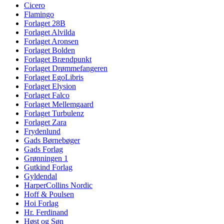
Cicero
Flamingo
Forlaget 28B
Forlaget Alvilda
Forlaget Aronsen
Forlaget Bolden
Forlaget Brændpunkt
Forlaget Drømmefangeren
Forlaget EgoLibris
Forlaget Elysion
Forlaget Falco
Forlaget Mellemgaard
Forlaget Turbulenz
Forlaget Zara
Frydenlund
Gads Børnebøger
Gads Forlag
Grønningen 1
Gutkind Forlag
Gyldendal
HarperCollins Nordic
Hoff & Poulsen
Hoi Forlag
Hr. Ferdinand
Høst og Søn