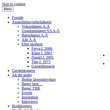
Skip to content
Menu
Forside
Anmeldelser/anbefalinger
Voksenbøger A-Å
Ungdomsbøger/YA A-Å
Børnebøger A-Å
Alle A-Å
Efter skribent
Freya f. 2006
Klara f. 2003
Daniel f. 2001
Tine f. 1973
Gæstebloggere
Gæstebloggere
Alt det andet
Bedste læseoplevelser
Bøger læst…
Bøger TBR
Events
Inspiration
Interviews
Bogbloggere