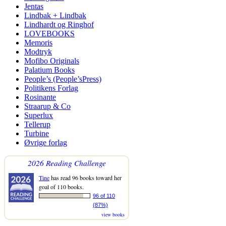
Jentas
Lindbak + Lindbak
Lindhardt og Ringhof
LOVEBOOKS
Memoris
Modtryk
Mofibo Originals
Palatium Books
People’s (People’sPress)
Politikens Forlag
Rosinante
Straarup & Co
Superlux
Tellerup
Turbine
Øvrige forlag
2026 Reading Challenge
Tine
has read 96 books toward her
goal of 110 books.
96 of 110
(87%)
view books