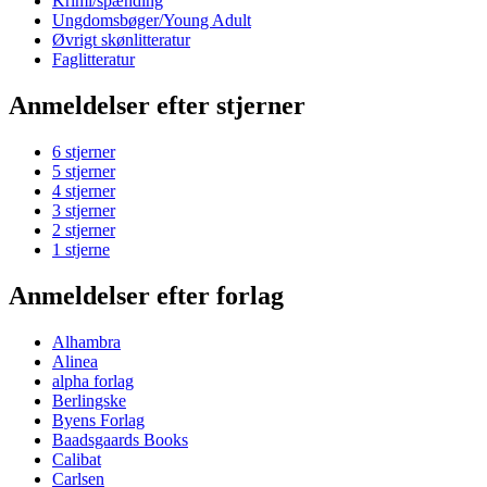
Krimi/spænding
Ungdomsbøger/Young Adult
Øvrigt skønlitteratur
Faglitteratur
Anmeldelser efter stjerner
6 stjerner
5 stjerner
4 stjerner
3 stjerner
2 stjerner
1 stjerne
Anmeldelser efter forlag
Alhambra
Alinea
alpha forlag
Berlingske
Byens Forlag
Baadsgaards Books
Calibat
Carlsen