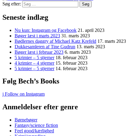
Søg efter:
Seneste indlæg
Nu kun: Instagram og Facebook
21. april 2023
Bøger læst i marts 2023
31. marts 2023
Bødlernes daggry af Michael Katz Krefeld
17. marts 2023
Dukkesamleren af Tine Gudrun
13. marts 2023
Bøger læst i februar 2023
6. marts 2023
5 krimier – 5 stjerner
18. februar 2023
4 krimier – 4 stjerner
15. februar 2023
5 krimier – 5 stjerner
14. februar 2023
Følg Bech’s Books
Follow on Instagram
Anmeldelser efter genre
Børnebøger
Fantasy/science fiction
Feel good/kærlighed