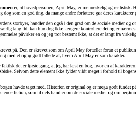
fænomen
er, at hovedpersonen, April May, er menneskelig og realistisk. Hu
eg dog som en god ting, da mange andre forfattere gør deres karakterer
rdens storbyer, handler den også i den grad om de sociale medier og o
e særlig lang tid, kan hun dog ikke længere kontrollere det og er nærmes
ømmelse påvirker en og jeg tror bestemt ikke, at det er langt fra virk
skrevet på. Den er skrevet som om April May fortæller foran et publikum
ig med et rigtig godt billede af, hvem April May er som karakter.
r faktisk det er første gang, at jeg har læst en bog, hvor en af karakte
iske. Selvom dette element ikke fylder vildt meget i forhold til bogens 
 bogen havde taget med. Historien er original og er mega godt fundet p
cience fiction, som til dels handler om de sociale medier og om berømm