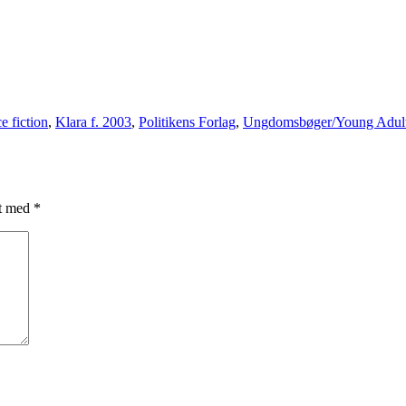
e fiction
,
Klara f. 2003
,
Politikens Forlag
,
Ungdomsbøger/Young Adul
et med
*