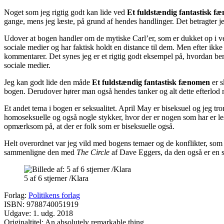
Noget som jeg rigtig godt kan lide ved
Et fuldstændig fantastisk 
gange, mens jeg læste, på grund af hendes handlinger. Det betragter j
Udover at bogen handler om de mytiske Carl’er, som er dukket op i ve
sociale medier og har faktisk holdt en distance til dem. Men efter ikk
kommentarer. Det synes jeg er et rigtig godt eksempel på, hvordan ber
sociale medier.
Jeg kan godt lide den måde
Et fuldstændig fantastisk fænomen
er 
bogen. Derudover hører man også hendes tanker og alt dette efterlod m
Et andet tema i bogen er seksualitet. April May er biseksuel og jeg tro
homoseksuelle og også nogle stykker, hvor der er nogen som har er lesb
opmærksom på, at der er folk som er biseksuelle også.
Helt overordnet var jeg vild med bogens temaer og de konflikter, som
sammenligne den med
The Circle
af Dave Eggers, da den også er en s
5 af 6 stjerner /Klara
Forlag:
Politikens forlag
ISBN: 9788740051919
Udgave: 1. udg. 2018
Originaltitel: An absolutely remarkable thing