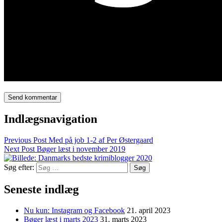
Indlægsnavigation
Previous Post
Med på job 1-2 af Per Østergaard
Next Post
Bøger læst i november 2019
Søg efter:
Seneste indlæg
Nu kun: Instagram og Facebook
21. april 2023
Bøger læst i marts 2023
31. marts 2023