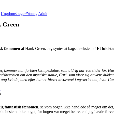
,
Ungdomsbøger/Young Adult
—
k Green
tisk fænomen
af Hank Green. Jeg syntes at bagsideteksten af
Et fuldst
, kommer hun forbien kæmpestatue, som aldrig har været der før. Hun
edshistorien om den mystiske statue, Carl, som viser sig at være dukket 
, ung kvinde, men efter hun er blevet involveret i mysteriet om, hvor 
ig fantastisk fænomen
, selvom bogen ikke handlede så meget om det, 
jorde bestemt ikke noget, for bogen var meget bedre, end jeg havde forve