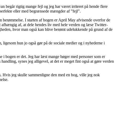
n begår rigtig mange fejl og jeg har været irriteret på hende flere
 perfekte eller med begrænsede mængder af ”fejl”.
m berømmelse. I starten af bogen er April May afvisende overfor de
t afhængig af, at dele hendes liv med hele verden og læse Twitter-
eligheden, hvor man også kan blive berømt udelukkende på grund af de
, ligesom hun jo også gør på de sociale medier og i nyhederne i
rerne i bogen er det. Jeg har læst mange bøger med personer som er
handling, synes jeg alligevel, at det er meget fint også at gøre verden
å. Hvis jeg skulle sammenligne den med en bog, ville jeg nok
else.