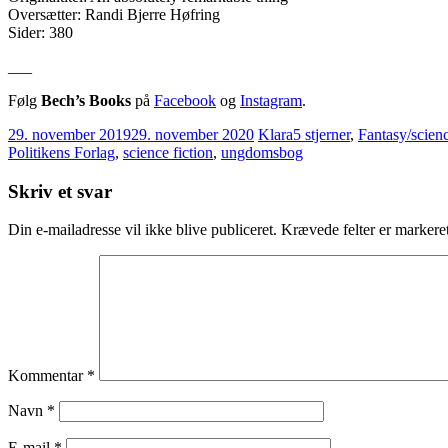
Oversætter: Randi Bjerre Høfring
Sider: 380
___
Følg
Bech’s Books
på
Facebook
og
Instagram
.
29. november 2019
29. november 2020
Klara
5 stjerner
,
Fantasy/scienc
Politikens Forlag
,
science fiction
,
ungdomsbog
Skriv et svar
Din e-mailadresse vil ikke blive publiceret.
Krævede felter er marker
Kommentar
*
Navn
*
E-mail
*