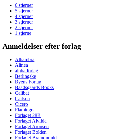
6 stjerner
5 stjerner
4 stjerner
3 stjerner
2 stjerner
1 stjerne
Anmeldelser efter forlag
Alhambra
Alinea
alpha forlag
Berlingske
Byens Forlag
Baadsgaards Books
Calibat
Carlsen
Cicero
Flamingo
Forlaget 28B
Forlaget Alvilda
Forlaget Aronsen
Forlaget Bolden
Forlaget Brændpunkt