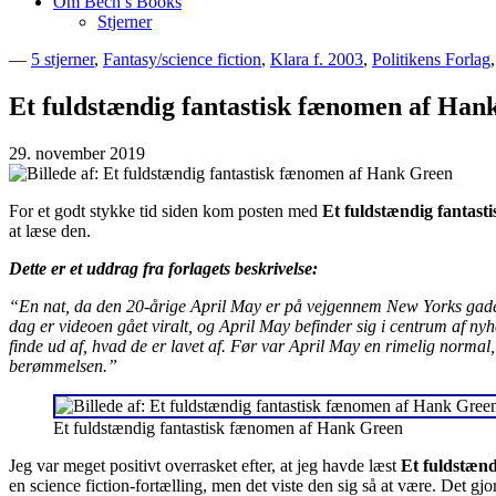
Om Bech’s Books
Stjerner
—
5 stjerner
,
Fantasy/science fiction
,
Klara f. 2003
,
Politikens Forlag
Bogblog – Vi ♥ Bøger
Bech's Books
Et fuldstændig fantastisk fænomen af Han
29. november 2019
For et godt stykke tid siden kom posten med
Et fuldstændig fantas
at læse den.
Dette er et uddrag fra forlagets beskrivelse:
“En nat, da den 20-årige April May er på vejgennem New Yorks gader
dag er videoen gået viralt, og April May befinder sig i centrum af nyh
finde ud af, hvad de er lavet af. Før var April May en rimelig normal
berømmelsen.”
Et fuldstændig fantastisk fænomen af Hank Green
Jeg var meget positivt overrasket efter, at jeg havde læst
Et fuldstænd
en science fiction-fortælling, men det viste den sig så at være. Det g