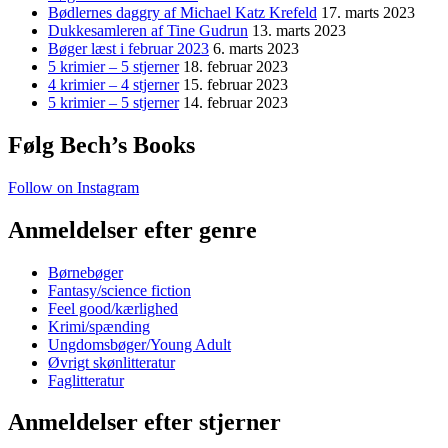
Bødlernes daggry af Michael Katz Krefeld
17. marts 2023
Dukkesamleren af Tine Gudrun
13. marts 2023
Bøger læst i februar 2023
6. marts 2023
5 krimier – 5 stjerner
18. februar 2023
4 krimier – 4 stjerner
15. februar 2023
5 krimier – 5 stjerner
14. februar 2023
Følg Bech’s Books
Follow on Instagram
Anmeldelser efter genre
Børnebøger
Fantasy/science fiction
Feel good/kærlighed
Krimi/spænding
Ungdomsbøger/Young Adult
Øvrigt skønlitteratur
Faglitteratur
Anmeldelser efter stjerner