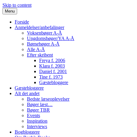
Skip to content
Menu
Forside
Anmeldelser/anbefalinger
Voksenbøger A-Å
Ungdomsbøger/YA A-Å
Børnebøger A-Å
Alle A-Å
Efter skribent
Freya f. 2006
Klara f. 2003
Daniel f. 2001
Tine f. 1973
Gæstebloggere
Gæstebloggere
Alt det andet
Bedste læseoplevelser
Bøger læst…
Bøger TBR
Events
Inspiration
Interviews
Bogbloggere