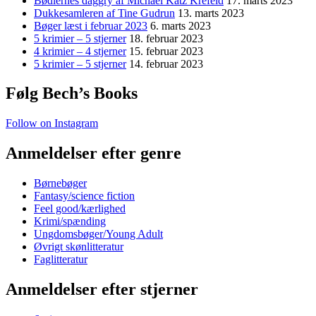
Bødlernes daggry af Michael Katz Krefeld
17. marts 2023
Dukkesamleren af Tine Gudrun
13. marts 2023
Bøger læst i februar 2023
6. marts 2023
5 krimier – 5 stjerner
18. februar 2023
4 krimier – 4 stjerner
15. februar 2023
5 krimier – 5 stjerner
14. februar 2023
Følg Bech’s Books
Follow on Instagram
Anmeldelser efter genre
Børnebøger
Fantasy/science fiction
Feel good/kærlighed
Krimi/spænding
Ungdomsbøger/Young Adult
Øvrigt skønlitteratur
Faglitteratur
Anmeldelser efter stjerner