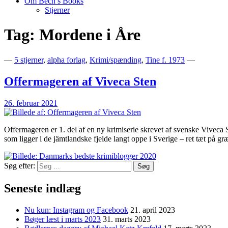
Om Bech’s Books
Stjerner
Tag:
Mordene i Åre
Bogblog – Vi ♥ Bøger
Bech's Books
—
5 stjerner
,
alpha forlag
,
Krimi/spænding
,
Tine f. 1973
—
Offermageren af Viveca Sten
26. februar 2021
Offermageren er 1. del af en ny krimiserie skrevet af svenske Viveca 
som ligger i de jämtlandske fjelde langt oppe i Sverige – ret tæt på 
Søg efter:
Seneste indlæg
Nu kun: Instagram og Facebook
21. april 2023
Bøger læst i marts 2023
31. marts 2023