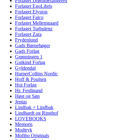
Forlaget Drømmefangeren
Forlaget EgoLibris
Forlaget Elysion
Forlaget Falco
Forlaget Mellemgaard
Forlaget Turbulenz
Forlaget Zara
Frydenlund
Gads Børnebøger
Gads Forlag
Grønningen 1
Gutkind Forlag
Gyldendal
HarperCollins Nordic
Hoff & Poulsen
Hoi Forlag
Hr. Ferdinand
Høst og Søn
Jentas
Lindbak + Lindbak
Lindhardt og Ringhof
LOVEBOOKS
Memoris
Modtryk
Mofibo Originals