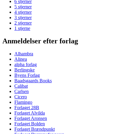
6 stjerner
5 stjerner
4 stjerner
3 stjerner
2 stjerner
1 stjerne
Anmeldelser efter forlag
Alhambra
Alinea
alpha forlag
Berlingske
Byens Forlag
Baadsgaards Books
Calibat
Carlsen
Cicero
Flamingo
Forlaget 28B
Forlaget Alvilda
Forlaget Aronsen
Forlaget Bolden
Forlaget Brændpunkt