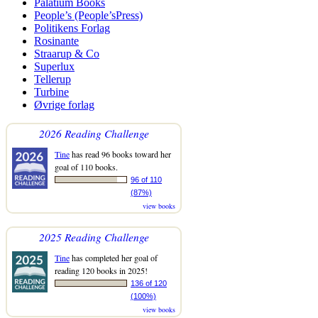
Palatium Books
People’s (People’sPress)
Politikens Forlag
Rosinante
Straarup & Co
Superlux
Tellerup
Turbine
Øvrige forlag
2026 Reading Challenge
Tine
has read 96 books toward her
goal of 110 books.
96 of 110
(87%)
view books
2025 Reading Challenge
Tine
has completed her goal of
reading 120 books in 2025!
136 of 120
(100%)
view books