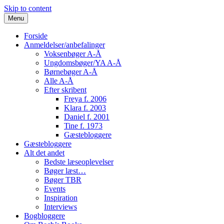
Skip to content
Menu
Forside
Anmeldelser/anbefalinger
Voksenbøger A-Å
Ungdomsbøger/YA A-Å
Børnebøger A-Å
Alle A-Å
Efter skribent
Freya f. 2006
Klara f. 2003
Daniel f. 2001
Tine f. 1973
Gæstebloggere
Gæstebloggere
Alt det andet
Bedste læseoplevelser
Bøger læst…
Bøger TBR
Events
Inspiration
Interviews
Bogbloggere