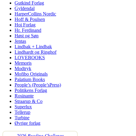
Gutkind Forlag
Gyldendal
HarperCollins Nordic
Hoff & Poulsen
Hoi Forlag
Hr. Ferdinand
Høst og Søn
Jentas
Lindbak + Lindbak
Lindhardt og Ringhof
LOVEBOOKS
Memoris
Modtryk
Mofibo Originals
Palatium Books
People’s (People’sPress)
Politikens Forlag
Rosinante
Straarup & Co
Superlux
Tellerup
Turbine
Øvrige forlag
2026 Reading Challenge