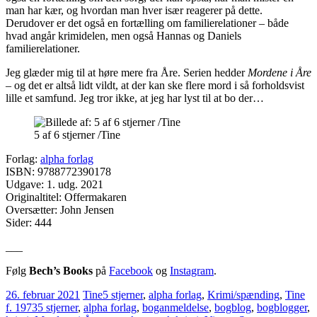
man har kær, og hvordan man hver især reagerer på dette.
Derudover er det også en fortælling om familierelationer – både
hvad angår krimidelen, men også Hannas og Daniels
familierelationer.
Jeg glæder mig til at høre mere fra Åre. Serien hedder
Mordene i Åre
– og det er altså lidt vildt, at der kan ske flere mord i så forholdsvist
lille et samfund. Jeg tror ikke, at jeg har lyst til at bo der…
5 af 6 stjerner /Tine
Forlag:
alpha forlag
ISBN: 9788772390178
Udgave: 1. udg. 2021
Originaltitel: Offermakaren
Oversætter: John Jensen
Sider: 444
___
Følg
Bech’s Books
på
Facebook
og
Instagram
.
26. februar 2021
Tine
5 stjerner
,
alpha forlag
,
Krimi/spænding
,
Tine
f. 1973
5 stjerner
,
alpha forlag
,
boganmeldelse
,
bogblog
,
bogblogger
,