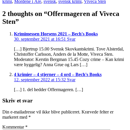
krimi
,
Mordene i Åre
,
svensk
,
svensk krimi
,
Viveca Sten
2 thoughts on “
Offermageren af Viveca
Sten
”
Krimimessen Horsens 2021 – Bech's Books
30. september 2021 at 16:51
Svar
[…] Bjertrup 15.00 Svensk Skovkantskrimi. Tove Alsterdal,
Christoffer Carlsson, Anders de la Motte, Viveca Sten.
Moderator: Kerstin Bergman 15.45 Cozy crime – Kan krimi
være hyggelig? Anna Grue og Lars […]
4 krimier – 4 stjerner – 4 ord – Bech's Books
12. september 2022 at 15:32
Svar
[…] 1. del hedder Offermageren. […]
Skriv et svar
Din e-mailadresse vil ikke blive publiceret.
Krævede felter er
markeret med
*
Kommentar
*