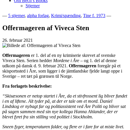
Om Bech’s Books
Stjerner
—
5 stjerner
,
alpha forlag
,
Krimi/spænding
,
Tine f. 1973
—
Bogblog – Vi ♥ Bøger
Bech's Books
Offermageren af Viveca Sten
26. februar 2021
Offermageren
er 1. del af en ny krimiserie skrevet af svenske
Viveca Sten. Serien hedder
Mordene i Åre
– og 1. del af denne
udkom på dansk d. 9. februar 2021.
Offermageren
foregår på et
skisportssted i Åre, som ligger i de jämtlandske fjelde langt oppe i
Sverige – ret tæt på grænsen til Norge.
Fra forlagets beskrivelse:
“Skisæsonen er netop startet i Åre, da et stivfrossent lig bliver fundet
i en af liftene. Alt tyder på, at der er tale om et mord. Daniel
Lindskog er nybagt far og politiassistent ved Åre Politi og bliver sat
på sagen sammen med sin nye kollega Hanna Ahlander, der er
blevet fyret fra sin stilling ved politiet i Stockholm.
Sneen fyger, temperaturen falder, og flere er i fare for at miste livet.