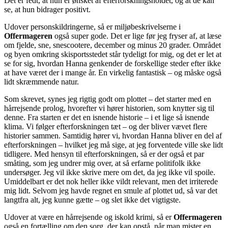
Det er fedt, at hun er ønsket af efterforskningsholdet, og at de kan
se, at hun bidrager positivt.
Udover personskildringerne, så er miljøbeskrivelserne i
Offermageren
også super gode. Det er lige før jeg fryser af, at læse
om fjelde, sne, snescootere, december og minus 20 grader. Området
og byen omkring skisportsstedet står tydeligt for mig, og det er let at
se for sig, hvordan Hanna genkender de forskellige steder efter ikke
at have været der i mange år. En virkelig fantastisk – og måske også
lidt skræmmende natur.
Som skrevet, synes jeg rigtig godt om plottet – det starter med en
hårrejsende prolog, hvorefter vi hører historien, som knytter sig til
denne. Fra starten er det en isnende historie – i et lige så isnende
klima. Vi følger efterforskningen tæt – og der bliver vævet flere
historier sammen. Samtidig hører vi, hvordan Hanna bliver en del af
efterforskningen – hvilket jeg må sige, at jeg forventede ville ske lidt
tidligere. Med hensyn til efterforskningen, så er der også et par
småting, som jeg undrer mig over, at så erfarne politifolk ikke
undersøger. Jeg vil ikke skrive mere om det, da jeg ikke vil spoile.
Umiddelbart er det nok heller ikke vildt relevant, men det irriterede
mig lidt. Selvom jeg havde regnet en smule af plottet ud, så var det
langtfra alt, jeg kunne gætte – og slet ikke det vigtigste.
Udover at være en hårrejsende og iskold krimi, så er
Offermageren
også en fortælling om den sorg, der kan opstå, når man mister en