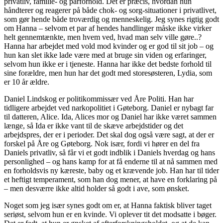
privatliv, familie- og parforhold. Det er præcis, hvordan hun
håndterer og reagerer på både chok- og sorg-situationer i privatlivet,
som gør hende både troværdig og menneskelig. Jeg synes rigtig godt
om Hanna – selvom et par af hendes handlinger måske ikke virker
helt gennemtænkte, men hvem ved, hvad man selv ville gøre..?
Hanna har arbejdet med vold mod kvinder og er god til sit job – og
hun kan slet ikke lade være med at bruge sin viden og erfaringer,
selvom hun ikke er i tjeneste. Hanna har ikke det bedste forhold til
sine forældre, men hun har det godt med storesøsteren, Lydia, som
er 10 år ældre.
Daniel Lindskog er politikommissær ved Åre Politi. Han har
tidligere arbejdet ved narkopolitiet i Gøteborg. Daniel er nybagt far
til datteren, Alice. Ida, Alices mor og Daniel har ikke været sammen
længe, så Ida er ikke vant til de skæve arbejdstider og det
arbejdspres, der er i perioder. Det skal dog også være sagt, at der er
forskel på Åre og Gøteborg. Nok især, fordi vi hører en del fra
Daniels privatliv, så får vi et godt indblik i Daniels hverdag og hans
personlighed – og hans kamp for at få enderne til at nå sammen med
en forholdsvis ny kæreste, baby og et krævende job. Han har til tider
et heftigt temperament, som han dog mener, at have en forklaring på
– men desværre ikke altid holder så godt i ave, som ønsket.
Noget som jeg især synes godt om er, at Hanna faktisk bliver taget
seriøst, selvom hun er en kvinde. Vi oplever tit det modsatte i bøger.