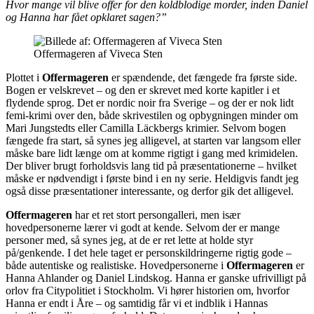
Hvor mange vil blive offer for den koldblodige morder, inden Daniel
og Hanna har fået opklaret sagen?”
Offermageren af Viveca Sten
Plottet i
Offermageren
er spændende, det fængede fra første side.
Bogen er velskrevet – og den er skrevet med korte kapitler i et
flydende sprog. Det er nordic noir fra Sverige – og der er nok lidt
femi-krimi over den, både skrivestilen og opbygningen minder om
Mari Jungstedts eller Camilla Läckbergs krimier. Selvom bogen
fængede fra start, så synes jeg alligevel, at starten var langsom eller
måske bare lidt længe om at komme rigtigt i gang med krimidelen.
Der bliver brugt forholdsvis lang tid på præsentationerne – hvilket
måske er nødvendigt i første bind i en ny serie. Heldigvis fandt jeg
også disse præsentationer interessante, og derfor gik det alligevel.
Offermageren
har et ret stort persongalleri, men især
hovedpersonerne lærer vi godt at kende. Selvom der er mange
personer med, så synes jeg, at de er ret lette at holde styr
på/genkende. I det hele taget er personskildringerne rigtig gode –
både autentiske og realistiske. Hovedpersonerne i
Offermageren
er
Hanna Ahlander og Daniel Lindskog. Hanna er ganske ufrivilligt på
orlov fra Citypolitiet i Stockholm. Vi hører historien om, hvorfor
Hanna er endt i Åre – og samtidig får vi et indblik i Hannas