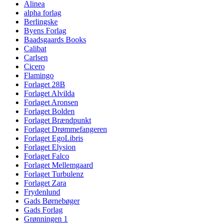
Alinea
alpha forlag
Berlingske
Byens Forlag
Baadsgaards Books
Calibat
Carlsen
Cicero
Flamingo
Forlaget 28B
Forlaget Alvilda
Forlaget Aronsen
Forlaget Bolden
Forlaget Brændpunkt
Forlaget Drømmefangeren
Forlaget EgoLibris
Forlaget Elysion
Forlaget Falco
Forlaget Mellemgaard
Forlaget Turbulenz
Forlaget Zara
Frydenlund
Gads Børnebøger
Gads Forlag
Grønningen 1