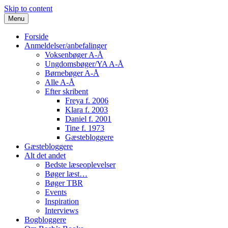
Skip to content
Menu
Forside
Anmeldelser/anbefalinger
Voksenbøger A-Å
Ungdomsbøger/YA A-Å
Børnebøger A-Å
Alle A-Å
Efter skribent
Freya f. 2006
Klara f. 2003
Daniel f. 2001
Tine f. 1973
Gæstebloggere
Gæstebloggere
Alt det andet
Bedste læseoplevelser
Bøger læst…
Bøger TBR
Events
Inspiration
Interviews
Bogbloggere