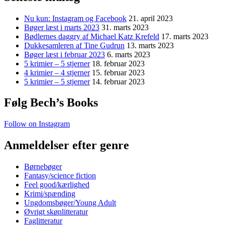
Nu kun: Instagram og Facebook
21. april 2023
Bøger læst i marts 2023
31. marts 2023
Bødlernes daggry af Michael Katz Krefeld
17. marts 2023
Dukkesamleren af Tine Gudrun
13. marts 2023
Bøger læst i februar 2023
6. marts 2023
5 krimier – 5 stjerner
18. februar 2023
4 krimier – 4 stjerner
15. februar 2023
5 krimier – 5 stjerner
14. februar 2023
Følg Bech’s Books
Follow on Instagram
Anmeldelser efter genre
Børnebøger
Fantasy/science fiction
Feel good/kærlighed
Krimi/spænding
Ungdomsbøger/Young Adult
Øvrigt skønlitteratur
Faglitteratur