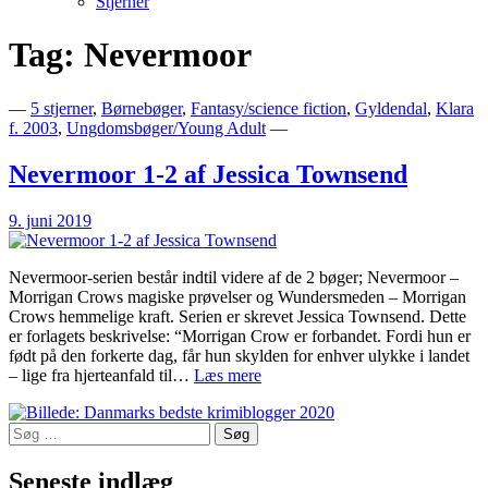
Stjerner
Tag:
Nevermoor
Bogblog – Vi ♥ Bøger
Bech's Books
—
5 stjerner
,
Børnebøger
,
Fantasy/science fiction
,
Gyldendal
,
Klara
f. 2003
,
Ungdomsbøger/Young Adult
—
Nevermoor 1-2 af Jessica Townsend
9. juni 2019
Nevermoor-serien består indtil videre af de 2 bøger; Nevermoor –
Morrigan Crows magiske prøvelser og Wundersmeden – Morrigan
Crows hemmelige kraft. Serien er skrevet Jessica Townsend. Dette
er forlagets beskrivelse: “Morrigan Crow er forbandet. Fordi hun er
født på den forkerte dag, får hun skylden for enhver ulykke i landet
Nevermoor
– lige fra hjerteanfald til…
Læs mere
1-
2
Søg
af
efter:
Jessica
Townsend
Seneste indlæg