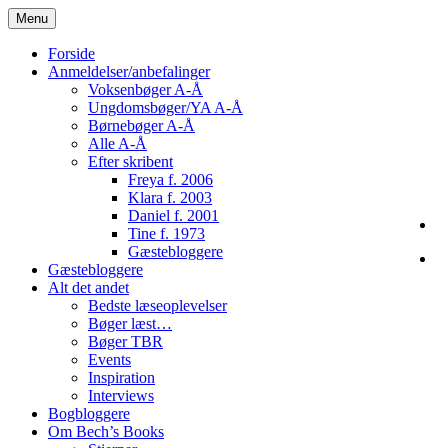
Skip
Menu
to
content
Forside
Anmeldelser/anbefalinger
Voksenbøger A-Å
Ungdomsbøger/YA A-Å
Børnebøger A-Å
Alle A-Å
Efter skribent
Freya f. 2006
Klara f. 2003
Daniel f. 2001
Tine f. 1973
Gæstebloggere
Gæstebloggere
Alt det andet
Bedste læseoplevelser
Bøger læst…
Bøger TBR
Events
Inspiration
Interviews
Bogbloggere
Om Bech’s Books