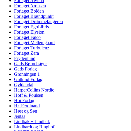
Forlaget Alvilda
Forlaget Aronsen
Forlaget Bolden
Forlaget Brændpunkt
Forlaget Drømmefangeren
Forlaget EgoLibris
Forlaget Elysion
Forlaget Falco
Forlaget Mellemgaard
Forlaget Turbulenz
Forlaget Zara
Frydenlund
Gads Børnebøger
Gads Forlag
Grønningen 1
Gutkind Forlag
Gyldendal
HarperCollins Nordic
Hoff & Poulsen
Hoi Forlag
Hr. Ferdinand
Høst og Søn
Jentas
Lindbak + Lindbak
Lindhardt og Ringhof