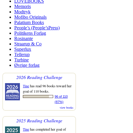
LOVEBOOKS
Memoris
Modtryk
Mofibo Originals
Palatium Books
People’s (People’sPress)
Politikens Forlag
Rosinante
Straarup & Co
Superlux
Tellerup
Turbine
Øvrige forlag
2026 Reading Challenge
Tine
has read 96 books toward her
goal of 110 books.
96 of 110
(87%)
view books
2025 Reading Challenge
Tine
has completed her goal of