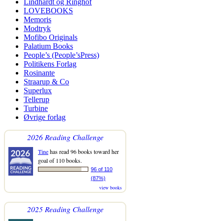
Lindhardt og Ringhof
LOVEBOOKS
Memoris
Modtryk
Mofibo Originals
Palatium Books
People’s (People’sPress)
Politikens Forlag
Rosinante
Straarup & Co
Superlux
Tellerup
Turbine
Øvrige forlag
2026 Reading Challenge
Tine
has read 96 books toward her
goal of 110 books.
96 of 110
(87%)
view books
2025 Reading Challenge