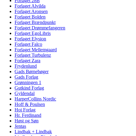
Forlaget 28B
Forlaget Alvilda
Forlaget Aronsen
Forlaget Bolden
Forlaget Brændpunkt
Forlaget Drømmefangeren
Forlaget EgoLibris
Forlaget Elysion
Forlaget Falco
Forlaget Mellemgaard
Forlaget Turbulenz
Forlaget Zara
Frydenlund
Gads Børnebøger
Gads Forlag
Grønningen 1
Gutkind Forlag
Gyldendal
HarperCollins Nordic
Hoff & Poulsen
Hoi Forlag
Hr. Ferdinand
Høst og Søn
Jentas
Lindbak + Lindbak