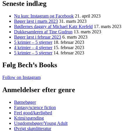
Seneste indlæg
Nu kun: Instagram og Facebook
21. april 2023
Bøger læst i marts 2023
31. marts 2023
Bødlernes daggry af Michael Katz Krefeld
17. marts 2023
Dukkesamleren af Tine Gudrun
13. marts 2023
Bøger læst i februar 2023
6. marts 2023
5 krimier – 5 stjerner
18. februar 2023
4 krimier – 4 stjerner
15. februar 2023
5 krimier – 5 stjerner
14. februar 2023
Følg Bech’s Books
Follow on Instagram
Anmeldelser efter genre
Børnebøger
Fantasy/science fiction
Feel good/kærlighed
Krimi/spænding
Ungdomsbøger/Young Adult
Øvrigt skønlitteratur