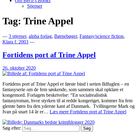
Om Bech’s Books
Stjerner
Tag:
Trine Appel
Bogblog – Vi ♥ Bøger
Bech's Books
—
3 stjerner
,
alpha forlag
,
Børnebøger
,
Fantasy/science fiction
,
Klara f. 2003
—
Fortidens port af Trine Appel
26. oktober 2020
Fortidens port af Trine Appel er første bind i serien Ildfuglen – en
fantasyserie om de fem søskende, som sammen skal opklare et
kongemord. Forlagets beskrivelse: “En socialrealistisk
fantasyroman, hvor styrken til at redde kongeriget, kommer fra fem
glemte børn fra den yderste kant af Danmark. Tvillingerne Mark og
Ivan på snart 14 år er…
Læs mere
Fortidens port af Trine Appel
Søg efter: