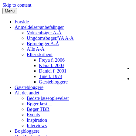
Skip to content
Menu
Forside
Anmeldelser/anbefalinger
Voksenbøger A-Å
Ungdomsbøger/YA A-Å
Børnebøger A-Å
Alle A-Å
Efter skribent
Freya f. 2006
Klara f. 2003
Daniel f. 2001
Tine f. 1973
Gæstebloggere
Gæstebloggere
Alt det andet
Bedste læseoplevelser
Bøger læst…
Bøger TBR
Events
Inspiration
Interviews
Bogbloggere