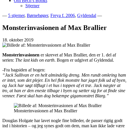
Om Bech’s Books
Stjerner
—
5 stjerner
,
Børnebøger
,
Freya f. 2006
,
Gyldendal
—
Bogblog – Vi ♥ Bøger
Bech's Books
Monsterinvasionen af Max Brallier
18. oktober 2019
Monsterinvasionen
er skrevet af Max Brallier, den er 1. del af
serien:
The last kids on earth
. Bogen er udgivet af Gyldendal.
-Fra bagsiden af bogen:
“Jack Sullivan er en helt almindelig dreng. Men rundt omkring ham
er intet, som det plejer. En hel flok monstre har jaget folk ud af byen,
og Jack har søgt tilflugt i et hus i toppen af et træ. Jack nægter at
tro, at han er den eneste tilbage i byen og sætter sig for at finde sine
venner. Først skal han dog bekæmpe gigamonstret Blarg.”
Monsterinvasionen af Max Brallier
Douglas Holgate har lavet nogle fine billeder, de passer rigtig godt
ind i historien – og jeg synes godt om dem, man kan ikke lade være