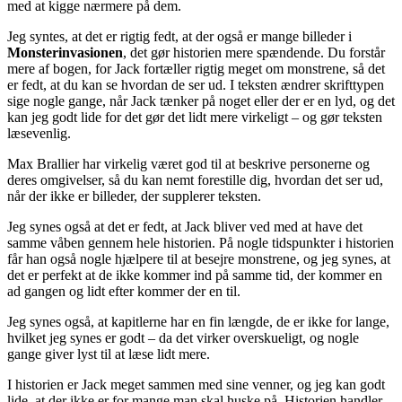
med at kigge nærmere på dem.
Jeg syntes, at det er rigtig fedt, at der også er mange billeder i
Monsterinvasionen
, det gør historien mere spændende. Du forstår
mere af bogen, for Jack fortæller rigtig meget om monstrene, så det
er fedt, at du kan se hvordan de ser ud. I teksten ændrer skrifttypen
sige nogle gange, når Jack tænker på noget eller der er en lyd, og det
kan jeg godt lide for det gør det lidt mere virkeligt – og gør teksten
læsevenlig.
Max Brallier har virkelig været god til at beskrive personerne og
deres omgivelser, så du kan nemt forestille dig, hvordan det ser ud,
når der ikke er billeder, der supplerer teksten.
Jeg synes også at det er fedt, at Jack bliver ved med at have det
samme våben gennem hele historien. På nogle tidspunkter i historien
får han også nogle hjælpere til at besejre monstrene, og jeg synes, at
det er perfekt at de ikke kommer ind på samme tid, der kommer en
ad gangen og lidt efter kommer der en til.
Jeg synes også, at kapitlerne har en fin længde, de er ikke for lange,
hvilket jeg synes er godt – da det virker overskueligt, og nogle
gange giver lyst til at læse lidt mere.
I historien er Jack meget sammen med sine venner, og jeg kan godt
lide, at der ikke er for mange man skal huske på. Historien handler