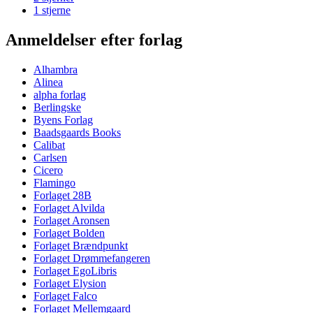
1 stjerne
Anmeldelser efter forlag
Alhambra
Alinea
alpha forlag
Berlingske
Byens Forlag
Baadsgaards Books
Calibat
Carlsen
Cicero
Flamingo
Forlaget 28B
Forlaget Alvilda
Forlaget Aronsen
Forlaget Bolden
Forlaget Brændpunkt
Forlaget Drømmefangeren
Forlaget EgoLibris
Forlaget Elysion
Forlaget Falco
Forlaget Mellemgaard