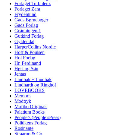
Forlaget Turbulenz
Forlaget Zara
Frydenlund
Gads Børnebøger
Gads Forlag
Grønningen 1
Gutkind Forlag
Gyldendal
HarperCollins Nordic
Hoff & Poulsen
Hoi Forlag
Hr. Ferdinand
Høst og Søn
Jentas
Lindbak + Lindbak
Lindhardt og Ringhof
LOVEBOOKS
Memoris
Modtryk
Mofibo Originals
Palatium Books
People’s (People’sPress)
Politikens Forlag
Rosinante
Straarup & Co