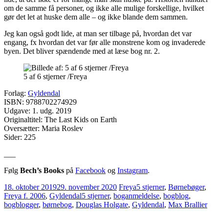
om de samme få personer, og ikke alle mulige forskellige, hvilket
gør det let at huske dem alle – og ikke blande dem sammen.
Jeg kan også godt lide, at man ser tilbage på, hvordan det var
engang, fx hvordan det var før alle monstrene kom og invaderede
byen. Det bliver spændende med at læse bog nr. 2.
5 af 6 stjerner /Freya
Forlag:
Gyldendal
ISBN: 9788702274929
Udgave: 1. udg. 2019
Originaltitel: The Last Kids on Earth
Oversætter: Maria Roslev
Sider: 225
___
Følg
Bech’s Books
på
Facebook
og
Instagram
.
18. oktober 2019
29. november 2020
Freya
5 stjerner
,
Børnebøger
,
Freya f. 2006
,
Gyldendal
5 stjerner
,
boganmeldelse
,
bogblog
,
bogblogger
,
børnebog
,
Douglas Holgate
,
Gyldendal
,
Max Brallier