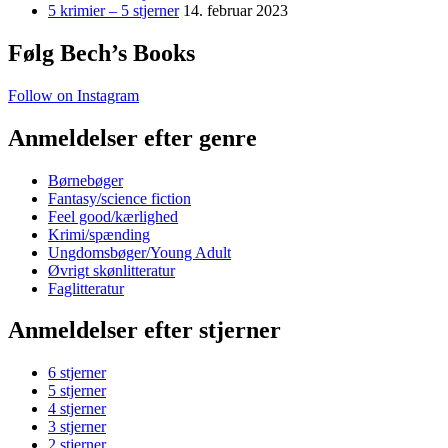
5 krimier – 5 stjerner
14. februar 2023
Følg Bech’s Books
Follow on Instagram
Anmeldelser efter genre
Børnebøger
Fantasy/science fiction
Feel good/kærlighed
Krimi/spænding
Ungdomsbøger/Young Adult
Øvrigt skønlitteratur
Faglitteratur
Anmeldelser efter stjerner
6 stjerner
5 stjerner
4 stjerner
3 stjerner
2 stjerner