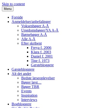
Skip to content
Menu
Forside
Anmeldelser/anbefalinger
Voksenbøger A-Å
Ungdomsbøger/YA A-Å
Børnebøger A-Å
Alle A-Å
Efter skribent
Freya f. 2006
Klara f. 2003
Daniel f. 2001
Tine f. 1973
Gæstebloggere
Gæstebloggere
Alt det andet
Bedste læseoplevelser
Bøger læst…
Bøger TBR
Events
Inspiration
Interviews
Bogbloggere