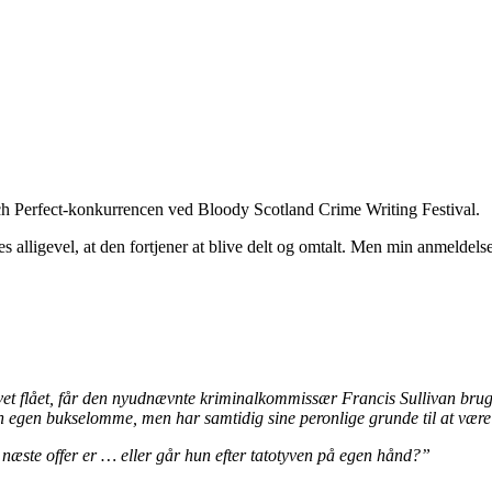
h Perfect-konkurrencen ved Bloody Scotland Crime Writing Festival.
s alligevel, at den fortjener at blive delt og omtalt. Men min anmeldelse 
evet flået, får den nyudnævnte kriminalkommissær Francis Sullivan brug 
in egen bukselomme, men har samtidig sine peronlige grunde til at være s
næste offer er … eller går hun efter tatotyven på egen hånd?”