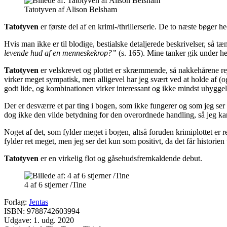
Tatotyven af Alison Belsham
Tatotyven
er første del af en krimi-/thrillerserie. De to næste bøger h
Hvis man ikke er til blodige, bestialske detaljerede beskrivelser, så t
levende hud af en menneskekrop?”
(s. 165). Mine tanker gik under hel
Tatotyven
er velskrevet og plottet er skræmmende, så nakkehårene rej
virker meget sympatisk, men alligevel har jeg svært ved at holde af 
godt lide, og kombinationen virker interessant og ikke mindst uhyggel
Der er desværre et par ting i bogen, som ikke fungerer og som jeg ser so
dog ikke den vilde betydning for den overordnede handling, så jeg kan
Noget af det, som fylder meget i bogen, altså foruden krimiplottet er 
fylder ret meget, men jeg ser det kun som positivt, da det får historien
Tatotyven
er en virkelig flot og gåsehudsfremkaldende debut.
4 af 6 stjerner /Tine
Forlag:
Jentas
ISBN: 9788742603994
Udgave: 1. udg. 2020