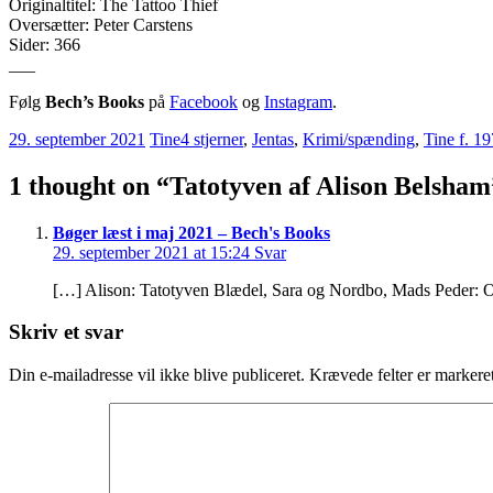
Originaltitel: The Tattoo Thief
Oversætter: Peter Carstens
Sider: 366
___
Følg
Bech’s Books
på
Facebook
og
Instagram
.
29. september 2021
Tine
4 stjerner
,
Jentas
,
Krimi/spænding
,
Tine f. 1
1 thought on “
Tatotyven af Alison Belsham
Bøger læst i maj 2021 – Bech's Books
29. september 2021 at 15:24
Svar
[…] Alison: Tatotyven Blædel, Sara og Nordbo, Mads Peder: O
Skriv et svar
Din e-mailadresse vil ikke blive publiceret.
Krævede felter er marker