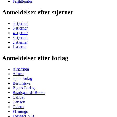
Faglitteratur
Anmeldelser efter stjerner
6 stjerner
5 stjerner
4 stjerner
3 stjerner
2 stjerner
1 stjerne
Anmeldelser efter forlag
Alhambra
Alinea
alpha forlag
Berlingske
Byens Forlag
Baadsgaards Books
Calibat
Carlsen
Cicero
Flamingo
Forlaget 28B