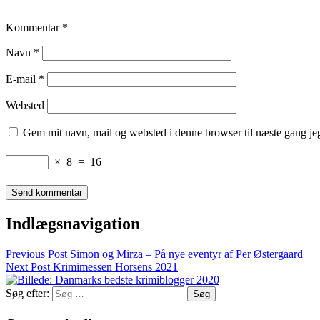
Kommentar
*
Navn
*
E-mail
*
Websted
Gem mit navn, mail og websted i denne browser til næste gang j
×
8
=
16
Indlægsnavigation
Previous Post
Simon og Mirza – På nye eventyr af Per Østergaard
Next Post
Krimimessen Horsens 2021
Søg efter: