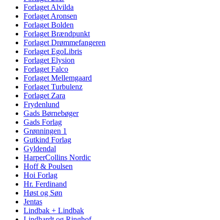
Forlaget Alvilda
Forlaget Aronsen
Forlaget Bolden
Forlaget Brændpunkt
Forlaget Drømmefangeren
Forlaget EgoLibris
Forlaget Elysion
Forlaget Falco
Forlaget Mellemgaard
Forlaget Turbulenz
Forlaget Zara
Frydenlund
Gads Børnebøger
Gads Forlag
Grønningen 1
Gutkind Forlag
Gyldendal
HarperCollins Nordic
Hoff & Poulsen
Hoi Forlag
Hr. Ferdinand
Høst og Søn
Jentas
Lindbak + Lindbak
Lindhardt og Ringhof