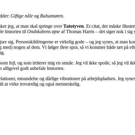
edder:
Giftige nåle
og
Balsamøren
.
ænker jeg, at man skal springe over
Tatotyven
. Et citat, der måske illustre
e historien til
Ondskabens øjne
af Thomas Harris – det siger nok i sig
ser sig. Personskildringerne er virkelig gode – og jeg synes, at man ko
(og med) nogen af dem. Vi følger flere spor, så vi kommer både tæt på e
ig.
m fejl, og som irriterer mig en smule. Jeg vil ikke spoile, så jeg vil ikk
 alligevel godt anbefale historien.
relationer, misundelse og dårlige vibrationer på arbejdspladsen. Jeg syne
 til at virke troværdig og også menneskelig.