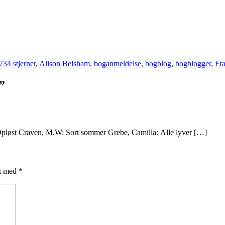
973
4 stjerner
,
Alison Belsham
,
boganmeldelse
,
bogblog
,
bogblogger
,
Fra
”
pløst Craven, M.W: Sort sommer Grebe, Camilla: Alle lyver […]
et med
*