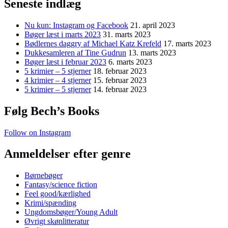
Seneste indlæg
Nu kun: Instagram og Facebook
21. april 2023
Bøger læst i marts 2023
31. marts 2023
Bødlernes daggry af Michael Katz Krefeld
17. marts 2023
Dukkesamleren af Tine Gudrun
13. marts 2023
Bøger læst i februar 2023
6. marts 2023
5 krimier – 5 stjerner
18. februar 2023
4 krimier – 4 stjerner
15. februar 2023
5 krimier – 5 stjerner
14. februar 2023
Følg Bech’s Books
Follow on Instagram
Anmeldelser efter genre
Børnebøger
Fantasy/science fiction
Feel good/kærlighed
Krimi/spænding
Ungdomsbøger/Young Adult
Øvrigt skønlitteratur