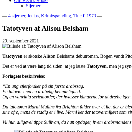
Om Bech’s Books
Stjerner
—
4 stjerner
,
Jentas
,
Krimi/spænding
,
Tine f. 1973
—
Bogblog – Vi ♥ Bøger
Bech's Books
Tatotyven af Alison Belsham
29. september 2021
Tatotyven
er skotske Alison Belshams debutroman. Bogen vandt Pitc
Det er ved at være lang tid siden, at jeg læste
Tatotyven
, men jeg syne
Forlagets beskrivelse:
“En ung efterforsker på sin første drabssag.
En tatovør med en drabelig hemmelighed.
Og en vanvittig seriemorder, der hvæsser klingerne for at dræbe igen.
Da tatovøren Marni Mullins fra Brighton falder over et lig, der er bl
sine ofre, mens de stadig er i live. Marni kender tatovørmiljøet som s
Vil hun alligevel tippe Sullivan, da hun opdager, hvem drabsmandens 