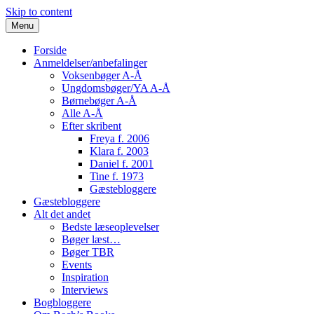
Skip to content
Menu
Forside
Anmeldelser/anbefalinger
Voksenbøger A-Å
Ungdomsbøger/YA A-Å
Børnebøger A-Å
Alle A-Å
Efter skribent
Freya f. 2006
Klara f. 2003
Daniel f. 2001
Tine f. 1973
Gæstebloggere
Gæstebloggere
Alt det andet
Bedste læseoplevelser
Bøger læst…
Bøger TBR
Events
Inspiration
Interviews
Bogbloggere