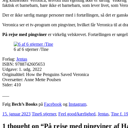
Jeg knuselsker Veronica, selvom hun egentlig ikke er særlig ”elskelig” 
faktisk et barnebarn, bare ikke et barnebarn, som lever livet, som V
Der er ikke særlig mange personer med i fortællingen, så det er ganske
Veronica ser et tv-program om pingviner, hvilket får Veronica til at
På rejse med pingviner
er virkelig velskrevet. Fortællingen er sørgel
6 af 6 stjerner /Tine
Forlag:
Jentas
ISBN: 9788742605653
Udgave: 1. udg. 2022
Originaltitel: How the Penguins Saved Veronica
Oversætter: Anne Mette Poulsen
Sider: 410
___
Følg
Bech’s Books
på
Facebook
og
Instagram
.
15. januar 2023
Tine
6 stjerner
,
Feel good/kærlighed
,
Jentas
,
Tine f. 1
1 thought on “
På rejse med pingviner af H