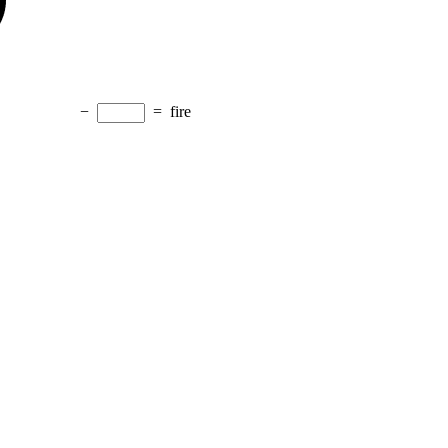
−
=
fire