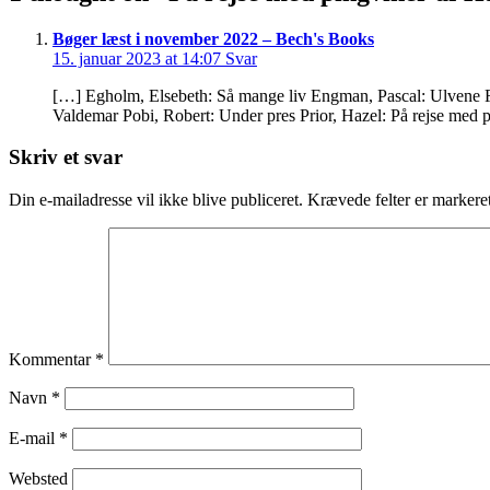
Bøger læst i november 2022 – Bech's Books
15. januar 2023 at 14:07
Svar
[…] Egholm, Elsebeth: Så mange liv Engman, Pascal: Ulvene Fab
Valdemar Pobi, Robert: Under pres Prior, Hazel: På rejse med 
Skriv et svar
Din e-mailadresse vil ikke blive publiceret.
Krævede felter er marker
Kommentar
*
Navn
*
E-mail
*
Websted