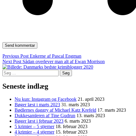
Indlægsnavigation
Previous Post
Enkerne af Pascal Engman
Next Post
Sådan overlever man alt af Ewan Morrison
Søg
efter:
Seneste indlæg
Nu kun: Instagram og Facebook
21. april 2023
Bøger læst i marts 2023
31. marts 2023
Bødlernes daggry af Michael Katz Krefeld
17. marts 2023
Dukkesamleren af Tine Gudrun
13. marts 2023
Bøger læst i februar 2023
6. marts 2023
5 krimier – 5 stjerner
18. februar 2023
4 krimier – 4 stjerner
15. februar 2023