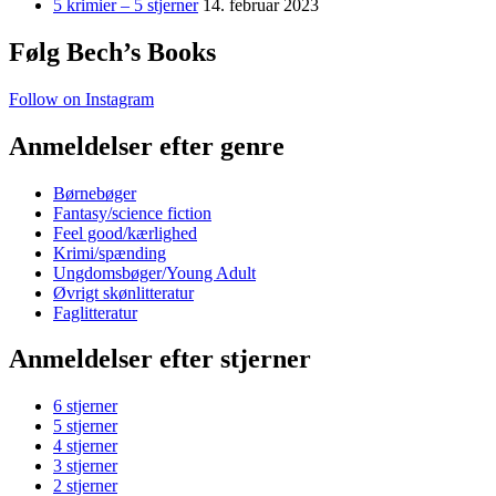
5 krimier – 5 stjerner
14. februar 2023
Følg Bech’s Books
Follow on Instagram
Anmeldelser efter genre
Børnebøger
Fantasy/science fiction
Feel good/kærlighed
Krimi/spænding
Ungdomsbøger/Young Adult
Øvrigt skønlitteratur
Faglitteratur
Anmeldelser efter stjerner
6 stjerner
5 stjerner
4 stjerner
3 stjerner
2 stjerner