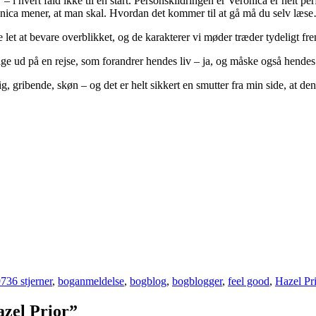
– i hvert fald ikke til en start. Personskildringen er Veronica er helt 
eronica mener, at man skal. Hvordan det kommer til at gå må du selv læs
 let at bevare overblikket, og de karakterer vi møder træder tydeligt fr
 drage ud på en rejse, som forandrer hendes liv – ja, og måske også he
ig, gribende, skøn – og det er helt sikkert en smutter fra min side, at d
973
6 stjerner
,
boganmeldelse
,
bogblog
,
bogblogger
,
feel good
,
Hazel Pr
azel Prior
”