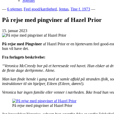
Stjerner
—
6 stjerner
,
Feel good/kærlighed
,
Jentas
,
Tine f. 1973
—
Bogblog – Vi ♥ Bøger
Bech's Books
På rejse med pingviner af Hazel Prior
15. januar 2023
På rejse med Pingviner
af Hazel Prior er en hjertevarm feel good-r
hun vil have det.
Fra forlagets beskrivelse:
“Veronica McCreedy bor på et herresæde ved havet. Hun elsker at drikk
de fleste dage derhjemme. Alene.
Man kan finde hende i gang med at samle affald på stranden (folk, som 
instruktioner til sin hjælper, Eileen (Eileen, døren!).
Veronica har ingen familie eller venner i nærheden. Ikke hvad hun ved
På rejse med pingviner af Hazel Prior