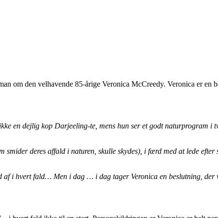
oman om den velhavende 85-årige Veronica McCreedy. Veronica er en best
e en dejlig kop Darjeeling-te, mens hun ser et godt naturprogram i tv…
smider deres affald i naturen, skulle skydes), i færd med at lede efter 
 af i hvert fald… Men i dag … i dag tager Veronica en beslutning, der v