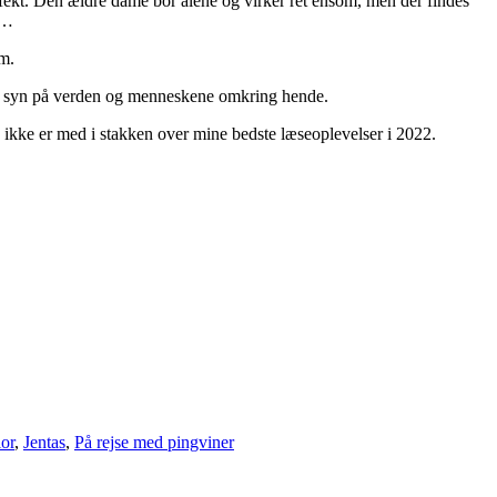
perfekt. Den ældre dame bor alene og virker ret ensom, men der findes
e…
em.
ndes syn på verden og menneskene omkring hende.
en ikke er med i stakken over mine bedste læseoplevelser i 2022.
ior
,
Jentas
,
På rejse med pingviner