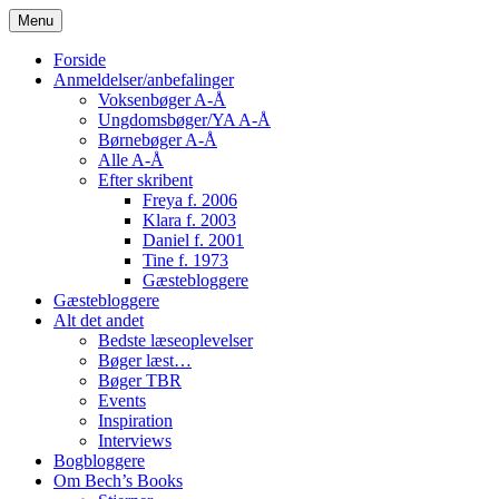
Skip
Menu
to
content
Forside
Anmeldelser/anbefalinger
Voksenbøger A-Å
Ungdomsbøger/YA A-Å
Børnebøger A-Å
Alle A-Å
Efter skribent
Freya f. 2006
Klara f. 2003
Daniel f. 2001
Tine f. 1973
Gæstebloggere
Gæstebloggere
Alt det andet
Bedste læseoplevelser
Bøger læst…
Bøger TBR
Events
Inspiration
Interviews
Bogbloggere
Om Bech’s Books