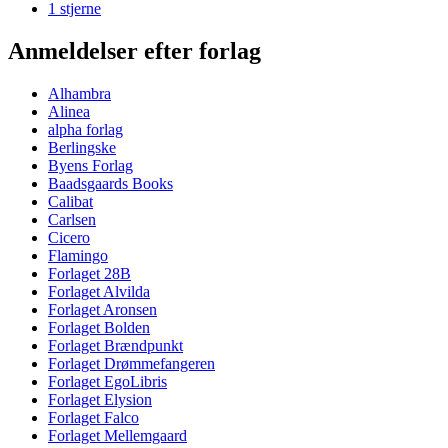
1 stjerne
Anmeldelser efter forlag
Alhambra
Alinea
alpha forlag
Berlingske
Byens Forlag
Baadsgaards Books
Calibat
Carlsen
Cicero
Flamingo
Forlaget 28B
Forlaget Alvilda
Forlaget Aronsen
Forlaget Bolden
Forlaget Brændpunkt
Forlaget Drømmefangeren
Forlaget EgoLibris
Forlaget Elysion
Forlaget Falco
Forlaget Mellemgaard