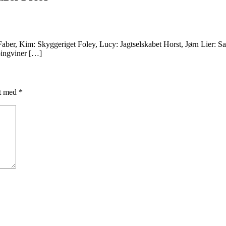
er, Kim: Skyggeriget Foley, Lucy: Jagtselskabet Horst, Jørn Lier: Sag 
pingviner […]
et med
*