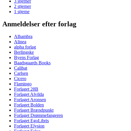
3 stjerner
2 stjerner
1 stjerne
Anmeldelser efter forlag
Alhambra
Alinea
alpha forlag
Berlingske
Byens Forlag
Baadsgaards Books
Calibat
Carlsen
Cicero
Flamingo
Forlaget 28B
Forlaget Alvilda
Forlaget Aronsen
Forlaget Bolden
Forlaget Brændpunkt
Forlaget Drømmefangeren
Forlaget EgoLibris
Forlaget Elysion