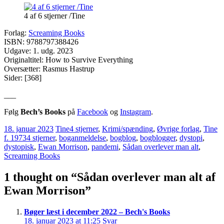
4 af 6 stjerner /Tine
Forlag:
Screaming Books
ISBN: 9788797388426
Udgave: 1. udg. 2023
Originaltitel: How to Survive Everything
Oversætter: Rasmus Hastrup
Sider: [368]
___
Følg
Bech’s Books
på
Facebook
og
Instagram
.
18. januar 2023
Tine
4 stjerner
,
Krimi/spænding
,
Øvrige forlag
,
Tine
f. 1973
4 stjerner
,
boganmeldelse
,
bogblog
,
bogblogger
,
dystopi
,
dystopisk
,
Ewan Morrison
,
pandemi
,
Sådan overlever man alt
,
Screaming Books
1 thought on “
Sådan overlever man alt af
Ewan Morrison
”
Bøger læst i december 2022 – Bech's Books
18. januar 2023 at 11:25
Svar