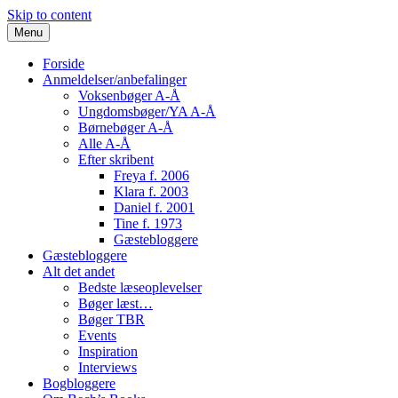
Skip to content
Menu
Forside
Anmeldelser/anbefalinger
Voksenbøger A-Å
Ungdomsbøger/YA A-Å
Børnebøger A-Å
Alle A-Å
Efter skribent
Freya f. 2006
Klara f. 2003
Daniel f. 2001
Tine f. 1973
Gæstebloggere
Gæstebloggere
Alt det andet
Bedste læseoplevelser
Bøger læst…
Bøger TBR
Events
Inspiration
Interviews
Bogbloggere