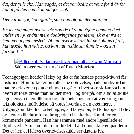
det, der ville ske. Han sagde, at det var bedre at være for ti år for
tidligt på den end ét minut for sent.
Det var derfor, han gjorde, som han gjorde den morgen…
En teenagepiges overlevelsesguide til at navigere gennem livet
under en ny, endnu mere dødbringende pandemi, skrevet fra et
hemmeligt gemmested. Vil hun overlevet det totale kollaps af alt,
hun troede hun vidste, og kan hun redde sin familie – og sin
forstand?”
Sådan overlever man alt af Ewan Morrison
Teenagepigen hedder Haley og det er fra hendes perspektiv, vi får
historien. Hun fortæller om alle sine oplevelser, både om hvordan
man overlever en pandemi, men også om livet som skilsmissebarn,
hvem af forældrene man holder med – og tror på, om altid at skulle
tage hensyn til en lillebror og i det hele taget om at være ung, om
teknologiens indflydelse på vores hverdag og meget mere…
Udgangspunktet for fortælling er, at Haleys far, Ed kidnapper Haley
og hendes lillebror for at bringe dem i sikkerhed forud for en
kommende pandemi. Han har sammen med andre ligestillede et
skjult sted i Skotland, der er indrettet til at kunne klare en pandemi.
Det er her, at Haleys overlevelsesguide ser dagens lys.