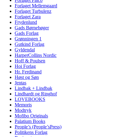
Forlaget Falco
Forlaget Mellemgaard
Forlaget Turbulenz
Forlaget Zara
Frydenlund
Gads Børnebøger
Gads Forlag
Grønningen 1
Gutkind Forlag
Gyldendal
HarperCollins Nordic
Hoff & Poulsen
Hoi Forlag
Hr. Ferdinand
Høst og Søn
Jentas
Lindbak + Lindbak
Lindhardt og Ringhof
LOVEBOOKS
Memoris
Modtryk
Mofibo Originals
Palatium Books
People’s (People’sPress)
Politikens Forlag