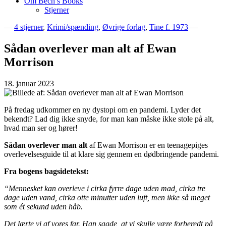
Om Bech’s Books
Stjerner
—
4 stjerner
,
Krimi/spænding
,
Øvrige forlag
,
Tine f. 1973
—
Bogblog – Vi ♥ Bøger
Bech's Books
Sådan overlever man alt af Ewan
Morrison
18. januar 2023
På fredag udkommer en ny dystopi om en pandemi. Lyder det
bekendt? Lad dig ikke snyde, for man kan måske ikke stole på alt,
hvad man ser og hører!
Sådan overlever man alt
af Ewan Morrison er en teenagepiges
overlevelsesguide til at klare sig gennem en dødbringende pandemi.
Fra bogens bagsidetekst:
“Mennesket kan overleve i cirka fyrre dage uden mad, cirka tre
dage uden vand, cirka otte minutter uden luft, men ikke så meget
som ét sekund uden håb.
Det lærte vi af vores far. Han sagde, at vi skulle være forberedt på