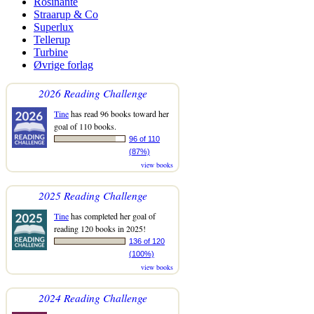
Rosinante
Straarup & Co
Superlux
Tellerup
Turbine
Øvrige forlag
2026 Reading Challenge
Tine
has read 96 books toward her
goal of 110 books.
96 of 110
(87%)
view books
2025 Reading Challenge
Tine
has completed her goal of
reading 120 books in 2025!
136 of 120
(100%)
view books
2024 Reading Challenge