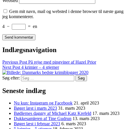
Websted
Gem mit navn, mail og websted i denne browser til næste gang
jeg kommenterer.
4
−
=
en
Indlægsnavigation
Previous Post
På rejse med pingviner af Hazel Prior
Next Post
4 krimier – 4 stjerner
Søg efter:
Seneste indlæg
Nu kun: Instagram og Facebook
21. april 2023
Bøger læst i marts 2023
31. marts 2023
Bødlernes daggry af Michael Katz Krefeld
17. marts 2023
Dukkesamleren af Tine Gudrun
13. marts 2023
Bøger læst i februar 2023
6. marts 2023
5 krimier – 5 stjerner
18. februar 2023