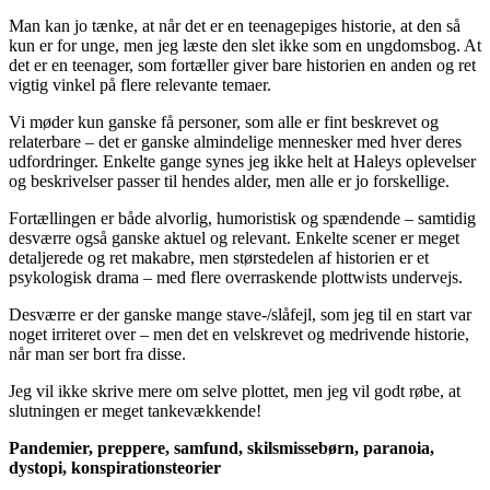
Man kan jo tænke, at når det er en teenagepiges historie, at den så
kun er for unge, men jeg læste den slet ikke som en ungdomsbog. At
det er en teenager, som fortæller giver bare historien en anden og ret
vigtig vinkel på flere relevante temaer.
Vi møder kun ganske få personer, som alle er fint beskrevet og
relaterbare – det er ganske almindelige mennesker med hver deres
udfordringer. Enkelte gange synes jeg ikke helt at Haleys oplevelser
og beskrivelser passer til hendes alder, men alle er jo forskellige.
Fortællingen er både alvorlig, humoristisk og spændende – samtidig
desværre også ganske aktuel og relevant. Enkelte scener er meget
detaljerede og ret makabre, men størstedelen af historien er et
psykologisk drama – med flere overraskende plottwists undervejs.
Desværre er der ganske mange stave-/slåfejl, som jeg til en start var
noget irriteret over – men det en velskrevet og medrivende historie,
når man ser bort fra disse.
Jeg vil ikke skrive mere om selve plottet, men jeg vil godt røbe, at
slutningen er meget tankevækkende!
Pandemier, preppere, samfund, skilsmissebørn, paranoia,
dystopi, konspirationsteorier