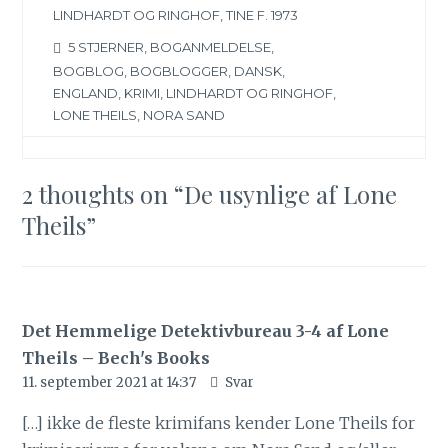
LINDHARDT OG RINGHOF
,
TINE F. 1973
5 STJERNER
,
BOGANMELDELSE
,
BOGBLOG
,
BOGBLOGGER
,
DANSK
,
ENGLAND
,
KRIMI
,
LINDHARDT OG RINGHOF
,
LONE THEILS
,
NORA SAND
2 thoughts on “
De usynlige af Lone
Theils
”
Det Hemmelige Detektivbureau 3-4 af Lone
Theils – Bech's Books
11. september 2021 at 14:37
Svar
[…] ikke de fleste krimifans kender Lone Theils for