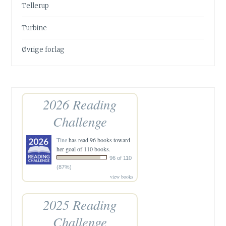
Tellerup
Turbine
Øvrige forlag
2026 Reading
Challenge
Tine
has read 96 books toward
her goal of 110 books.
96 of 110
(87%)
view books
2025 Reading
Challenge