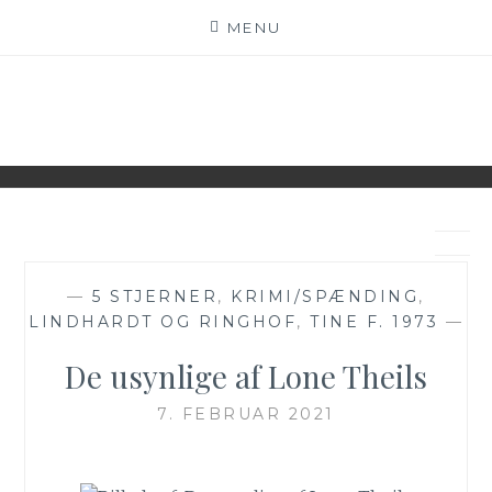
Skip
MENU
to
content
BECH'S BOOKS
BOGBLOG – VI ♥ BØGER
—
5 STJERNER
,
KRIMI/SPÆNDING
,
LINDHARDT OG RINGHOF
,
TINE F. 1973
—
De usynlige af Lone Theils
7. FEBRUAR 2021