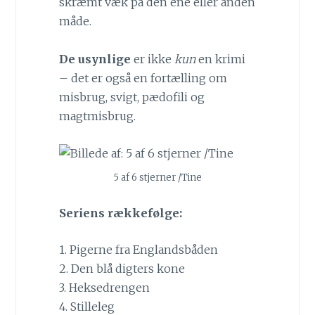
skræmt væk på den ene eller anden
måde.
De usynlige
er ikke
kun
en krimi
– det er også en fortælling om
misbrug, svigt, pædofili og
magtmisbrug.
5 af 6 stjerner /Tine
Seriens rækkefølge:
1. Pigerne fra Englandsbåden
2. Den blå digters kone
3. Heksedrengen
4. Stilleleg