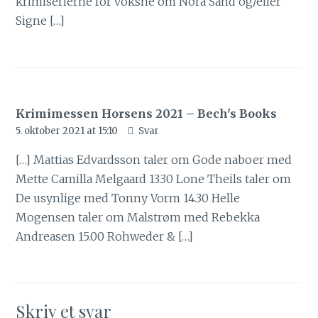
krimiserierne for voksne om Nora Sand og/eller
Signe […]
Krimimessen Horsens 2021 – Bech's Books
5. oktober 2021 at 15:10
Svar
[…] Mattias Edvardsson taler om Gode naboer med
Mette Camilla Melgaard 13.30 Lone Theils taler om
De usynlige med Tonny Vorm 14.30 Helle
Mogensen taler om Malstrøm med Rebekka
Andreasen 15.00 Rohweder & […]
Skriv et svar