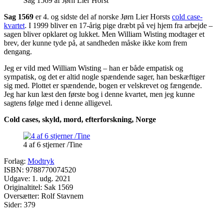
Sag 1569 af Jørn Lier Horst
Sag 1569
er 4. og sidste del af norske Jørn Lier Horsts
cold case-
kvartet
. I 1999 bliver en 17-årig pige dræbt på vej hjem fra arbejde –
sagen bliver opklaret og lukket. Men William Wisting modtager et
brev, der kunne tyde på, at sandheden måske ikke kom frem
dengang.
Jeg er vild med William Wisting – han er både empatisk og
sympatisk, og det er altid nogle spændende sager, han beskæftiger
sig med. Plottet er spændende, bogen er velskrevet og fængende.
Jeg har kun læst den første bog i denne kvartet, men jeg kunne
sagtens følge med i denne alligevel.
Cold cases, skyld, mord, efterforskning, Norge
4 af 6 stjerner /Tine
Forlag:
Modtryk
ISBN: 9788770074520
Udgave: 1. udg. 2021
Originaltitel: Sak 1569
Oversætter: Rolf Stavnem
Sider: 379