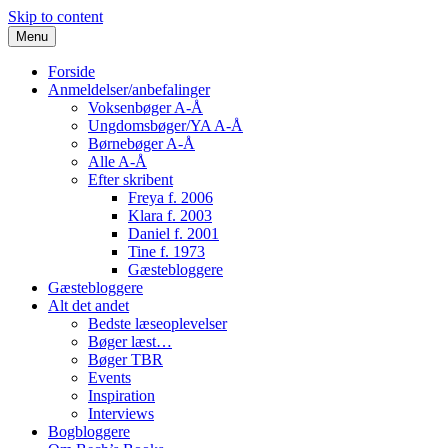
Skip to content
Menu
Forside
Anmeldelser/anbefalinger
Voksenbøger A-Å
Ungdomsbøger/YA A-Å
Børnebøger A-Å
Alle A-Å
Efter skribent
Freya f. 2006
Klara f. 2003
Daniel f. 2001
Tine f. 1973
Gæstebloggere
Gæstebloggere
Alt det andet
Bedste læseoplevelser
Bøger læst…
Bøger TBR
Events
Inspiration
Interviews
Bogbloggere