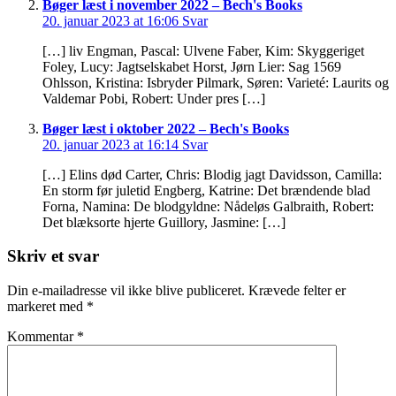
Bøger læst i november 2022 – Bech's Books
20. januar 2023 at 16:06
Svar
[…] liv Engman, Pascal: Ulvene Faber, Kim: Skyggeriget
Foley, Lucy: Jagtselskabet Horst, Jørn Lier: Sag 1569
Ohlsson, Kristina: Isbryder Pilmark, Søren: Varieté: Laurits og
Valdemar Pobi, Robert: Under pres […]
Bøger læst i oktober 2022 – Bech's Books
20. januar 2023 at 16:14
Svar
[…] Elins død Carter, Chris: Blodig jagt Davidsson, Camilla:
En storm før juletid Engberg, Katrine: Det brændende blad
Forna, Namina: De blodgyldne: Nådeløs Galbraith, Robert:
Det blæksorte hjerte Guillory, Jasmine: […]
Skriv et svar
Din e-mailadresse vil ikke blive publiceret.
Krævede felter er
markeret med
*
Kommentar
*