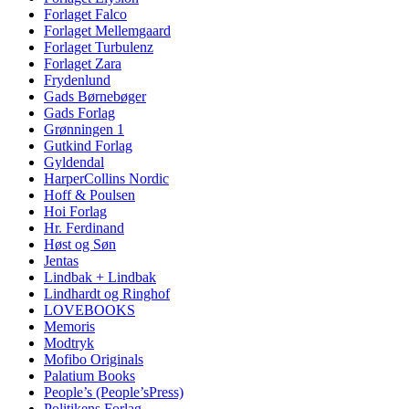
Forlaget Falco
Forlaget Mellemgaard
Forlaget Turbulenz
Forlaget Zara
Frydenlund
Gads Børnebøger
Gads Forlag
Grønningen 1
Gutkind Forlag
Gyldendal
HarperCollins Nordic
Hoff & Poulsen
Hoi Forlag
Hr. Ferdinand
Høst og Søn
Jentas
Lindbak + Lindbak
Lindhardt og Ringhof
LOVEBOOKS
Memoris
Modtryk
Mofibo Originals
Palatium Books
People’s (People’sPress)
Politikens Forlag