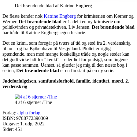
Det brændende blad af Katrine Engberg
De fleste kender nok
Katrine Engberg
for krimiserien om Kørner og
Werner.
Det brændende blad
er 1. del i en ny krimiserie om
politikvinden og privatdetektiven, Liv Jensen.
Det brændende blad
har tråde til Katrine Engbergs egen historie.
Det en krimi, som foregår på tværs af tid og sted fra 2. verdenskrig
til nu – og fra København til Vestjylland. Plottet er rigtig
spændende, men med mange forskellige tråde og nogle steder kan
det godt virke lidt for “tænkt” – eller lidt for pudsigt, som tingene
kan passe sammen. Uanset, så glæder jeg mig til den næste bog i
serien,
Det brændende blad
er en fin start på en ny serie.
Jødeforfølgelsen, samfundsforhold, familie, identitet, mord, 2.
verdenskrig
4 af 6 stjerner /Tine
Forlag:
alpha forlag
ISBN: 9788772390369
Udgave: 1. udg. 2022
Sider: 451