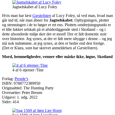
Jagtselskabet af Lucy Foley
Hvis man har læst
Gæstelisten
af Lucy Foley, så ved man, hvad man
går ind til, når man åbner for
Jagtselskabet
. Opbygningen, plottet
og stemningen i de to bøger er ret ens. Plottets omdrejningspunkt er
et lille lukket selskab på et afsidesliggende sted i Skotland – og i
dette afsondrede miljø sker der et mord! Der er lidt domestic noir
over historien. Jeg synes, at der er lidt mere uhygge i denne – og jeg
må nok indrømme, at jeg synes, at den er bedre end den forrige.
(Det er Klara, som har skrevet anmeldelsen af
Gæstelisten
).
Mord, hemmeligheder, venner eller måske ikke, løgne, Skotland
4 af 6 stjerner /Tine
Forlag:
People’s
ISBN: 9788772389950
Originaltitel: The Hunting Party
Oversætter: Peter Breum
Udgave: 1. udg. 2022
Sider: 414