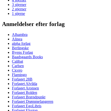
4 stjerner
3 stjerner
2 stjerner
1 stjerne
Anmeldelser efter forlag
Alhambra
Alinea
alpha forlag
Berlingske
Byens Forlag
Baadsgaards Books
Calibat
Carlsen
Cicero
Flamingo
Forlaget 28B
Forlaget Alvilda
Forlaget Aronsen
Forlaget Bolden
Forlaget Brændpunkt
Forlaget Drømmefangeren
Forlaget EgoLibris
Forlaget Elysion