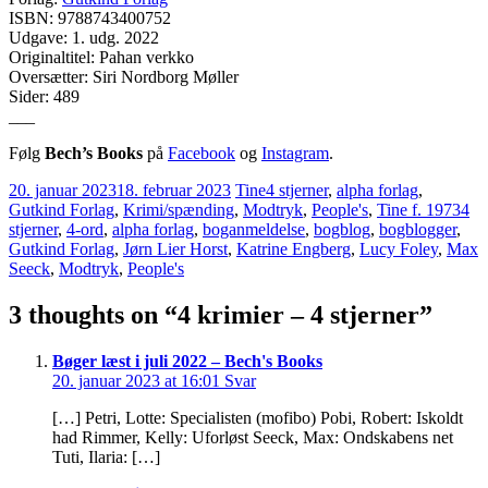
ISBN: 9788743400752
Udgave: 1. udg. 2022
Originaltitel: Pahan verkko
Oversætter: Siri Nordborg Møller
Sider: 489
___
Følg
Bech’s Books
på
Facebook
og
Instagram
.
20. januar 2023
18. februar 2023
Tine
4 stjerner
,
alpha forlag
,
Gutkind Forlag
,
Krimi/spænding
,
Modtryk
,
People's
,
Tine f. 1973
4
stjerner
,
4-ord
,
alpha forlag
,
boganmeldelse
,
bogblog
,
bogblogger
,
Gutkind Forlag
,
Jørn Lier Horst
,
Katrine Engberg
,
Lucy Foley
,
Max
Seeck
,
Modtryk
,
People's
3 thoughts on “
4 krimier – 4 stjerner
”
Bøger læst i juli 2022 – Bech's Books
20. januar 2023 at 16:01
Svar
[…] Petri, Lotte: Specialisten (mofibo) Pobi, Robert: Iskoldt
had Rimmer, Kelly: Uforløst Seeck, Max: Ondskabens net
Tuti, Ilaria: […]