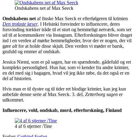
Ondskabens net af Max Seeck
Ondskabens net
af finske Max Seeck er efterfølgeren til krimien
Den trofaste læser
. I Helsinki forsvinder to influencere, deres
forsvinding trækker tråde til et stort og hemmeligt netværk, som ser
ud til at kommunikere via Instagram. Efterforskningen bliver draget
ind i en verden af mørke hemmeligheder, hvor der er nogen, der vil
gøre
alt
for at holde disse skjult. Den verden vi møder er barsk,
grufuld og emmer af ondskab.
Jessica Niemi, som er på sagen, har en spændende, gådefuld og ret
kompleks personlighed. Hun har, som vi kender fra andre krimier,
en del med sig i bagagen, hvad vil jeg ikke røbe, da det også er en
del af historien.
Hvis man er til dystre og til tider ret blodige krimier, kan jeg kun
anbefale denne serie af Max Seeck. 3. del,
Zetterborg sagen
er
udkommet.
Influencere, vold, ondskab, mord, efterforskning, Finland
4 af 6 stjerner /Tine
Forlag:
Gutkind Forlag