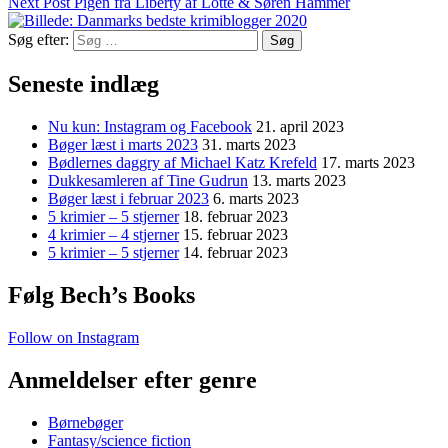
Next Post
Pigen fra Liberty af Lotte & Søren Hammer
Søg efter:
Seneste indlæg
Nu kun: Instagram og Facebook
21. april 2023
Bøger læst i marts 2023
31. marts 2023
Bødlernes daggry af Michael Katz Krefeld
17. marts 2023
Dukkesamleren af Tine Gudrun
13. marts 2023
Bøger læst i februar 2023
6. marts 2023
5 krimier – 5 stjerner
18. februar 2023
4 krimier – 4 stjerner
15. februar 2023
5 krimier – 5 stjerner
14. februar 2023
Følg Bech’s Books
Follow on Instagram
Anmeldelser efter genre
Børnebøger
Fantasy/science fiction