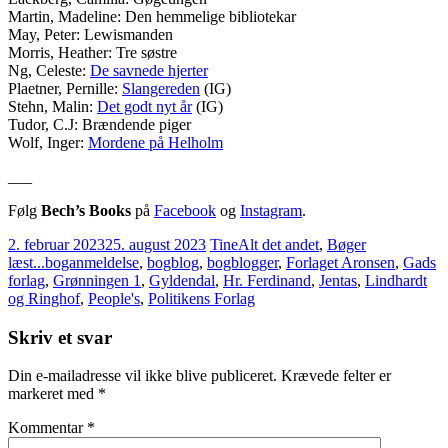
Martin, Madeline: Den hemmelige bibliotekar
May, Peter: Lewismanden
Morris, Heather: Tre søstre
Ng, Celeste:
De savnede hjerter
Plaetner, Pernille:
Slangereden
(IG)
Stehn, Malin:
Det godt nyt år
(IG)
Tudor, C.J: Brændende piger
Wolf, Inger:
Mordene på Helholm
___
Følg
Bech’s Books
på
Facebook
og
Instagram
.
2. februar 2023
25. august 2023
Tine
Alt det andet
,
Bøger
læst...
boganmeldelse
,
bogblog
,
bogblogger
,
Forlaget Aronsen
,
Gads
forlag
,
Grønningen 1
,
Gyldendal
,
Hr. Ferdinand
,
Jentas
,
Lindhardt
og Ringhof
,
People's
,
Politikens Forlag
Skriv et svar
Din e-mailadresse vil ikke blive publiceret.
Krævede felter er
markeret med
*
Kommentar
*