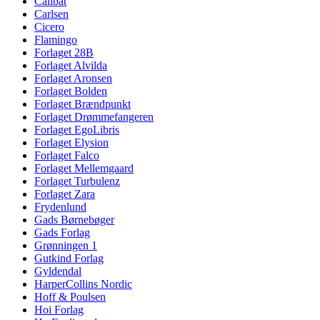
Calibat
Carlsen
Cicero
Flamingo
Forlaget 28B
Forlaget Alvilda
Forlaget Aronsen
Forlaget Bolden
Forlaget Brændpunkt
Forlaget Drømmefangeren
Forlaget EgoLibris
Forlaget Elysion
Forlaget Falco
Forlaget Mellemgaard
Forlaget Turbulenz
Forlaget Zara
Frydenlund
Gads Børnebøger
Gads Forlag
Grønningen 1
Gutkind Forlag
Gyldendal
HarperCollins Nordic
Hoff & Poulsen
Hoi Forlag