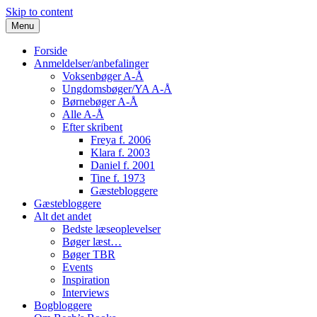
Skip to content
Menu
Forside
Anmeldelser/anbefalinger
Voksenbøger A-Å
Ungdomsbøger/YA A-Å
Børnebøger A-Å
Alle A-Å
Efter skribent
Freya f. 2006
Klara f. 2003
Daniel f. 2001
Tine f. 1973
Gæstebloggere
Gæstebloggere
Alt det andet
Bedste læseoplevelser
Bøger læst…
Bøger TBR
Events
Inspiration
Interviews
Bogbloggere