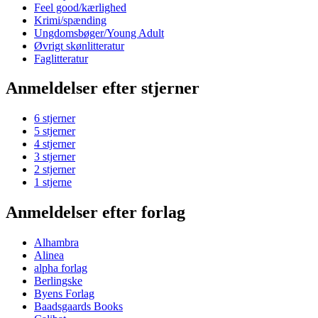
Feel good/kærlighed
Krimi/spænding
Ungdomsbøger/Young Adult
Øvrigt skønlitteratur
Faglitteratur
Anmeldelser efter stjerner
6 stjerner
5 stjerner
4 stjerner
3 stjerner
2 stjerner
1 stjerne
Anmeldelser efter forlag
Alhambra
Alinea
alpha forlag
Berlingske
Byens Forlag
Baadsgaards Books