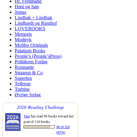
Hr. Ferdinand
Høst og Søn
Jentas
Lindbak + Lindbak
Lindhardt og Ringhof
LOVEBOOKS
Memoris
Modtryk
Mofibo Originals
Palatium Books
People’s (People’sPress)
Politikens Forlag
Rosinante
Straarup & Co
Superlux
Tellerup
Turbine
Øvrige forlag
2026 Reading Challenge
Tine
has read 96 books toward her
goal of 110 books.
96 of 110
(87%)