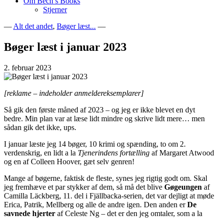
Om Bech’s Books
Stjerner
—
Alt det andet
,
Bøger læst...
—
Bogblog – Vi ♥ Bøger
Bech's Books
Bøger læst i januar 2023
2. februar 2023
[reklame – indeholder anmeldereksemplarer]
Så gik den første måned af 2023 – og jeg er ikke blevet en dyt
bedre. Min plan var at læse lidt mindre og skrive lidt mere… men
sådan gik det ikke, ups.
I januar læste jeg 14 bøger, 10 krimi og spænding, to om 2.
verdenskrig, en lidt a la
Tjenerindens fortælling
af Margaret Atwood
og en af Colleen Hoover, gæt selv genren!
Mange af bøgerne, faktisk de fleste, synes jeg rigtig godt om. Skal
jeg fremhæve et par stykker af dem, så må det blive
Gøgeungen
af
Camilla Läckberg, 11. del i Fjällbacka-serien, det var dejligt at møde
Erica, Patrik, Mellberg og alle de andre igen. Den anden er
De
savnede hjerter
af Celeste Ng – det er den jeg omtaler, som a la