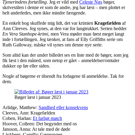
Tjenerindens fortælling
. Jeg er vild med
Celeste Ngs
bøger,
skrivestilen i denne er som de andre, jeg har læst – men plottet er
helt anderledes, men ikke mindre fængende.
En enkelt bog skuffede mig lidt, det var krimien
Kragefælden
af
Ann Cleeves. Jeg synes, at den var for langtrukket. Serien hedder
En Vera Stanhope-krimi
, men Vera møder man først meget langt
inde i fortællingen. Jeg tænker, at fans af Elly Griffiths serie om
Ruth Galloway, måske vil synes om denne nye serie.
Som altid kan der under billedet ses en liste med de bøger, som jeg
fik læst i den måned, som netop er gået – anmeldelser/omtaler
dukker op før eller siden.
Nogle af bøgerne er tilsendt fra forlagene til anmeldelse. Tak for
dem.
Bøger læst i januar 2023
Arlidge, Matthew:
Sandhed eller konsekvens
Cleeves, Ann: Kragefælden
Coben, Harlan:
Et farligt match
Hoover, Colleen: Det begynder med os
Jansson, Anna: At tale med de døde
Läckberg, Camilla: Gøgeungen