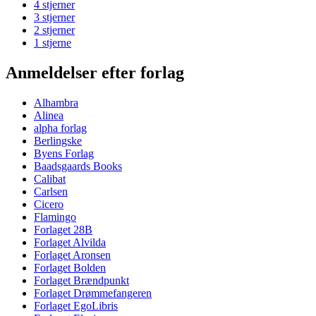
4 stjerner
3 stjerner
2 stjerner
1 stjerne
Anmeldelser efter forlag
Alhambra
Alinea
alpha forlag
Berlingske
Byens Forlag
Baadsgaards Books
Calibat
Carlsen
Cicero
Flamingo
Forlaget 28B
Forlaget Alvilda
Forlaget Aronsen
Forlaget Bolden
Forlaget Brændpunkt
Forlaget Drømmefangeren
Forlaget EgoLibris