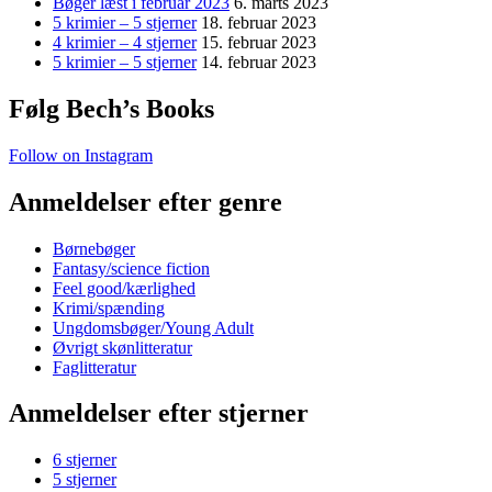
Bøger læst i februar 2023
6. marts 2023
5 krimier – 5 stjerner
18. februar 2023
4 krimier – 4 stjerner
15. februar 2023
5 krimier – 5 stjerner
14. februar 2023
Følg Bech’s Books
Follow on Instagram
Anmeldelser efter genre
Børnebøger
Fantasy/science fiction
Feel good/kærlighed
Krimi/spænding
Ungdomsbøger/Young Adult
Øvrigt skønlitteratur
Faglitteratur
Anmeldelser efter stjerner
6 stjerner
5 stjerner