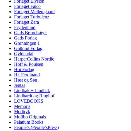
Forlaget Elysion
Forlaget Falco
Forlaget Mellemgaard
Forlaget Turbulenz
Forlaget Zara
Frydenlund
Gads Børnebøger
Gads Forlag
Grønningen 1
Gutkind Forlag
Gyldendal
HarperCollins Nordic
Hoff & Poulsen
Hoi Forlag
Hr. Ferdinand
Høst og Søn
Jentas
Lindbak + Lindbak
Lindhardt og Ringhof
LOVEBOOKS
Memoris
Modtryk
Mofibo Originals
Palatium Books
People’s (People’sPress)