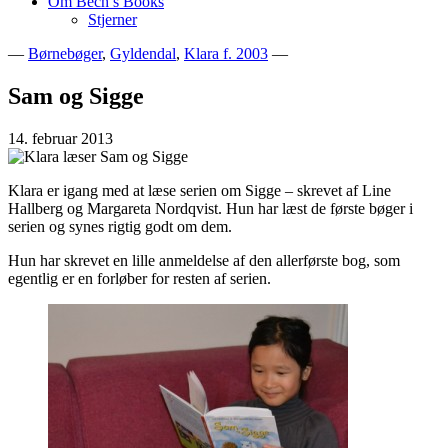
Om Bech’s Books
Stjerner
—
Børnebøger
,
Gyldendal
,
Klara f. 2003
—
Bogblog – Vi ♥ Bøger
Bech's Books
Sam og Sigge
14. februar 2013
Klara er igang med at læse serien om Sigge – skrevet af Line
Hallberg og Margareta Nordqvist. Hun har læst de første bøger i
serien og synes rigtig godt om dem.
Hun har skrevet en lille anmeldelse af den allerførste bog, som
egentlig er en forløber for resten af serien.