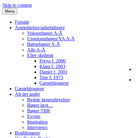
Skip to content
Menu
Forside
Anmeldelser/anbefalinger
Voksenbøger A-Å
Ungdomsbøger/YA A-Å
Børnebøger A-Å
Alle A-Å
Efter skribent
Freya f. 2006
Klara f. 2003
Daniel f. 2001
Tine f. 1973
Gæstebloggere
Gæstebloggere
Alt det andet
Bedste læseoplevelser
Bøger læst…
Bøger TBR
Events
Inspiration
Interviews
Bogbloggere