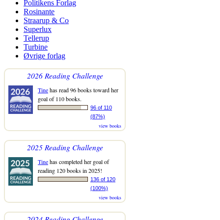
Politikens Forlag
Rosinante
Straarup & Co
Superlux
Tellerup
Turbine
Øvrige forlag
2026 Reading Challenge
Tine
has read 96 books toward her
goal of 110 books.
96 of 110
(87%)
view books
2025 Reading Challenge
Tine
has completed her goal of
reading 120 books in 2025!
136 of 120
(100%)
view books
2024 Reading Challenge