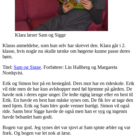
Klara læser Sam og Sigge
Klaras anmeldelse, som hun selv har skrevet den. Klara går i 2.
klasse, hvis nogle nu skulle tænke om bøgerne kunne passe deres
børn.
Titel:
Sam og Sigge
. Forfattere: Lin Hallberg og Margareta
Nordqvist.
Erik og Simon bor på en hestegård. Ders mor har en rideskole. Erik
vil ride men de har kun avlshopper med føl hjemme på gården. De
havde nok i deres egne unger. De ledte rigtig længe efter en hest til
Erik. En havde en hest han måske synes om. De fik lov at tage den
med hjem. Erik og Sam blev gode venner hurtigt. Simon vil også
ride. Sams bror Sigge havde de også men han er syg og ingenm
havde behanlet ham godt.
Bogen var god. Jeg synes det var sjovt at Sam spiste æbler og var
fræk. Og bogen var let nok at læse.
—