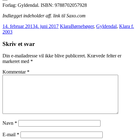
Forlag: Gyldendal. ISBN: 9788702057928
Indlægget indeholder aff. link til Saxo.com
14. februar 2013
4. juni 2017
Klara
Børnebøger
,
Gyldendal
,
Klara f.
2003
Skriv et svar
Din e-mailadresse vil ikke blive publiceret.
Krævede felter er
markeret med
*
Kommentar
*
Navn
*
E-mail
*