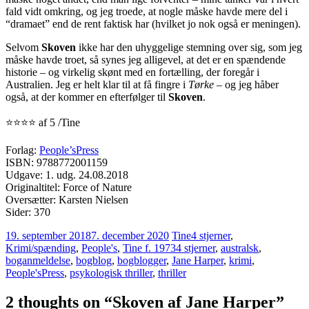
fald vidt omkring, og jeg troede, at nogle måske havde mere del i
“dramaet” end de rent faktisk har (hvilket jo nok også er meningen).
Selvom
Skoven
ikke har den uhyggelige stemning over sig, som jeg
måske havde troet, så synes jeg alligevel, at det er en spændende
historie – og virkelig skønt med en fortælling, der foregår i
Australien. Jeg er helt klar til at få fingre i
Tørke
– og jeg håber
også, at der kommer en efterfølger til
Skoven
.
⭐⭐⭐⭐ af 5 /Tine
Forlag:
People’sPress
ISBN: 9788772001159
Udgave: 1. udg. 24.08.2018
Originaltitel: Force of Nature
Oversætter: Karsten Nielsen
Sider: 370
19. september 2018
7. december 2020
Tine
4 stjerner
,
Krimi/spænding
,
People's
,
Tine f. 1973
4 stjerner
,
australsk
,
boganmeldelse
,
bogblog
,
bogblogger
,
Jane Harper
,
krimi
,
People'sPress
,
psykologisk thriller
,
thriller
2 thoughts on “
Skoven af Jane Harper
”