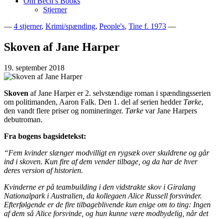
Om Bech’s Books
Stjerner
—
4 stjerner
,
Krimi/spænding
,
People's
,
Tine f. 1973
—
Bogblog – Vi ♥ Bøger
Bech's Books
Skoven af Jane Harper
19. september 2018
Skoven
af Jane Harper er 2. selvstændige roman i spændingsserien
om politimanden, Aaron Falk. Den 1. del af serien hedder
Tørke
,
den vandt flere priser og nomineringer.
Tørke
var Jane Harpers
debutroman.
Fra bogens bagsidetekst:
“Fem kvinder slænger modvilligt en rygsæk over skuldrene og går
ind i skoven. Kun fire af dem vender tilbage, og da har de hver
deres version af historien.
Kvinderne er på teambuilding i den vidstrakte skov i Giralang
Nationalpark i Australien, da kollegaen Alice Russell forsvinder.
Efterfølgende er de fire tilbageblivende kun enige om to ting: Ingen
af dem så Alice forsvinde, og hun kunne være modbydelig, når det