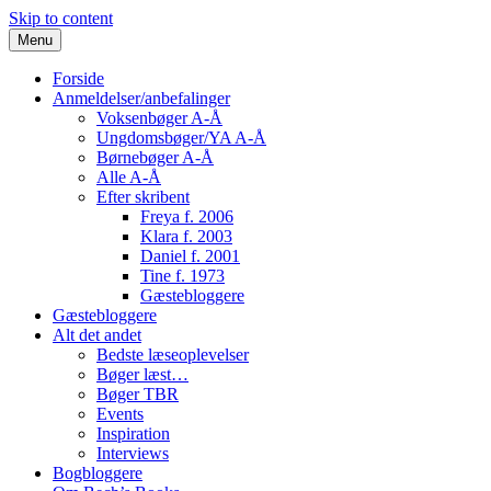
Skip to content
Menu
Forside
Anmeldelser/anbefalinger
Voksenbøger A-Å
Ungdomsbøger/YA A-Å
Børnebøger A-Å
Alle A-Å
Efter skribent
Freya f. 2006
Klara f. 2003
Daniel f. 2001
Tine f. 1973
Gæstebloggere
Gæstebloggere
Alt det andet
Bedste læseoplevelser
Bøger læst…
Bøger TBR
Events
Inspiration
Interviews
Bogbloggere