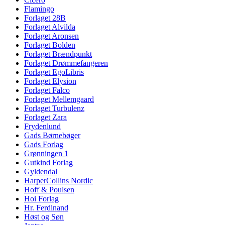
Flamingo
Forlaget 28B
Forlaget Alvilda
Forlaget Aronsen
Forlaget Bolden
Forlaget Brændpunkt
Forlaget Drømmefangeren
Forlaget EgoLibris
Forlaget Elysion
Forlaget Falco
Forlaget Mellemgaard
Forlaget Turbulenz
Forlaget Zara
Frydenlund
Gads Børnebøger
Gads Forlag
Grønningen 1
Gutkind Forlag
Gyldendal
HarperCollins Nordic
Hoff & Poulsen
Hoi Forlag
Hr. Ferdinand
Høst og Søn