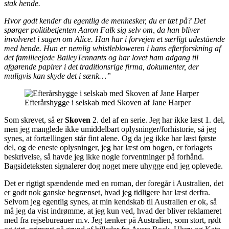
stak hende.
Hvor godt kender du egentlig de mennesker, du er tæt på? Det
spørger politibetjenten Aaron Falk sig selv om, da han bliver
involveret i sagen om Alice. Han har i forvejen et særligt udestående
med hende. Hun er nemlig whistlebloweren i hans efterforskning af
det familieejede BaileyTennants og har lovet ham adgang til
afgørende papirer i det traditionsrige firma, dokumenter, der
muligvis kan skyde det i sænk…”
Efterårshygge i selskab med Skoven af Jane Harper
Som skrevet, så er
Skoven
2. del af en serie. Jeg har ikke læst 1. del,
men jeg manglede ikke umiddelbart oplysninger/forhistorie, så jeg
synes, at fortællingen står fint alene. Og da jeg ikke har læst første
del, og de eneste oplysninger, jeg har læst om bogen, er forlagets
beskrivelse, så havde jeg ikke nogle forventninger på forhånd.
Bagsideteksten signalerer dog noget mere uhygge end jeg oplevede.
Det er rigtigt spændende med en roman, der foregår i Australien, det
er godt nok ganske begrænset, hvad jeg tidligere har læst derfra.
Selvom jeg egentlig synes, at min kendskab til Australien er ok, så
må jeg da vist indrømme, at jeg kun ved, hvad der bliver reklameret
med fra rejsebureauer m.v. Jeg tænker på Australien, som stort, rødt