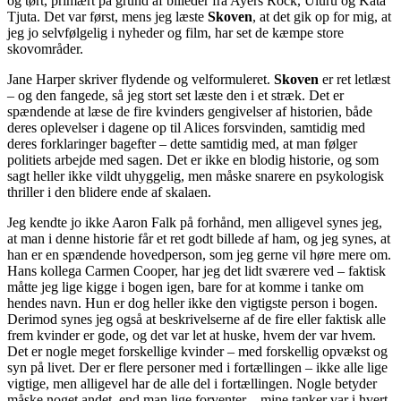
og tørt, primært på grund af billeder fra Ayers Rock, Uluru og Kata
Tjuta. Det var først, mens jeg læste
Skoven
, at det gik op for mig, at
jeg jo selvfølgelig i nyheder og film, har set de kæmpe store
skovområder.
Jane Harper skriver flydende og velformuleret.
Skoven
er ret letlæst
– og den fangede, så jeg stort set læste den i et stræk. Det er
spændende at læse de fire kvinders gengivelser af historien, både
deres oplevelser i dagene op til Alices forsvinden, samtidig med
deres forklaringer bagefter – dette samtidig med, at man følger
politiets arbejde med sagen. Det er ikke en blodig historie, og som
sagt heller ikke vildt uhyggelig, men måske snarere en psykologisk
thriller i den blidere ende af skalaen.
Jeg kendte jo ikke Aaron Falk på forhånd, men alligevel synes jeg,
at man i denne historie får et ret godt billede af ham, og jeg synes, at
han er en spændende hovedperson, som jeg gerne vil høre mere om.
Hans kollega Carmen Cooper, har jeg det lidt sværere ved – faktisk
måtte jeg lige kigge i bogen igen, bare for at komme i tanke om
hendes navn. Hun er dog heller ikke den vigtigste person i bogen.
Derimod synes jeg også at beskrivelserne af de fire eller faktisk alle
frem kvinder er gode, og det var let at huske, hvem der var hvem.
Det er nogle meget forskellige kvinder – med forskellig opvækst og
syn på livet. Der er flere personer med i fortællingen – ikke alle lige
vigtige, men alligevel har de alle del i fortællingen. Nogle betyder
måske noget andet, end man lige forventer – mine tanker var i hvert