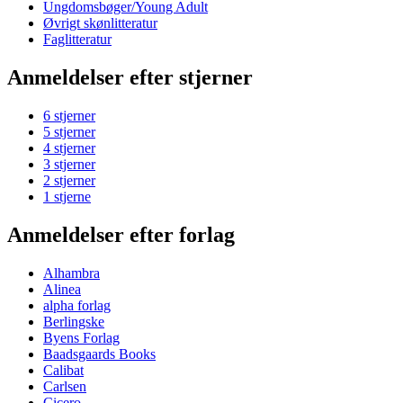
Ungdomsbøger/Young Adult
Øvrigt skønlitteratur
Faglitteratur
Anmeldelser efter stjerner
6 stjerner
5 stjerner
4 stjerner
3 stjerner
2 stjerner
1 stjerne
Anmeldelser efter forlag
Alhambra
Alinea
alpha forlag
Berlingske
Byens Forlag
Baadsgaards Books
Calibat
Carlsen
Cicero