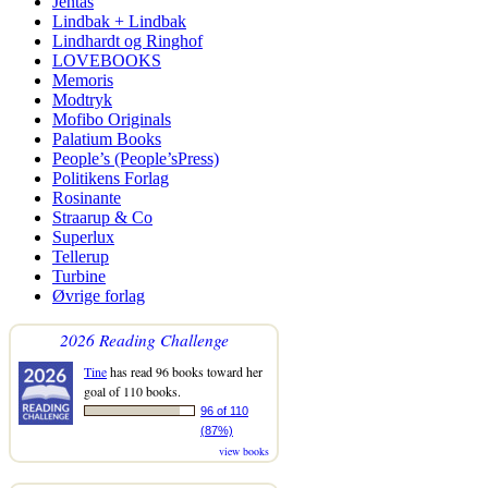
Jentas
Lindbak + Lindbak
Lindhardt og Ringhof
LOVEBOOKS
Memoris
Modtryk
Mofibo Originals
Palatium Books
People’s (People’sPress)
Politikens Forlag
Rosinante
Straarup & Co
Superlux
Tellerup
Turbine
Øvrige forlag
2026 Reading Challenge
Tine
has read 96 books toward her
goal of 110 books.
96 of 110
(87%)
view books