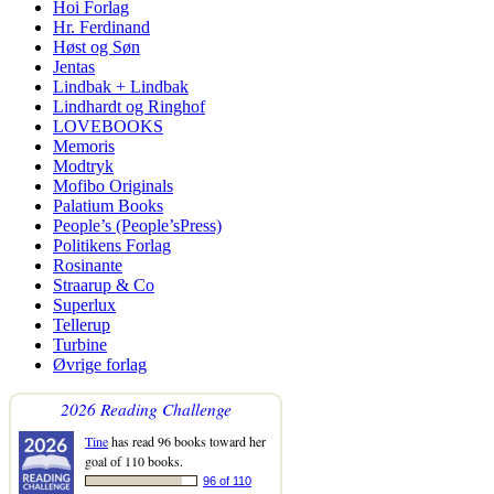
Hoi Forlag
Hr. Ferdinand
Høst og Søn
Jentas
Lindbak + Lindbak
Lindhardt og Ringhof
LOVEBOOKS
Memoris
Modtryk
Mofibo Originals
Palatium Books
People’s (People’sPress)
Politikens Forlag
Rosinante
Straarup & Co
Superlux
Tellerup
Turbine
Øvrige forlag
2026 Reading Challenge
Tine
has read 96 books toward her
goal of 110 books.
96 of 110