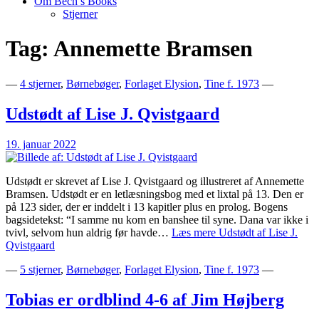
Om Bech’s Books
Stjerner
Tag:
Annemette Bramsen
Bogblog – Vi ♥ Bøger
Bech's Books
—
4 stjerner
,
Børnebøger
,
Forlaget Elysion
,
Tine f. 1973
—
Udstødt af Lise J. Qvistgaard
19. januar 2022
Udstødt er skrevet af Lise J. Qvistgaard og illustreret af Annemette
Bramsen. Udstødt er en letlæsningsbog med et lixtal på 13. Den er
på 123 sider, der er inddelt i 13 kapitler plus en prolog. Bogens
bagsidetekst: “I samme nu kom en banshee til syne. Dana var ikke i
tvivl, selvom hun aldrig før havde…
Læs mere
Udstødt af Lise J.
Qvistgaard
—
5 stjerner
,
Børnebøger
,
Forlaget Elysion
,
Tine f. 1973
—
Tobias er ordblind 4-6 af Jim Højberg