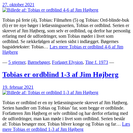
27. oktober 2021
Tobias på ferie (4), Tobias: Filmaften (5) og Tobias: Ord-blinde-buk
(6) er tre nye bøger i letlæsningsserien, Tobias er ordblind. Serien er
skrevet af Jim Højberg, som selv er ordblind, og derfor har personlig
erfaring med de udfordringer, som Tobias møder i livet som
ordblind. Se rækkefølgen af serien sidst i indlægget. Bøgernes
bagsidetekster: Tobias…
Læs mere
Tobias er ordblind 4-6 af Jim
Højberg
—
5 stjerner
,
Børnebøger
,
Forlaget Elysion
,
Tine f. 1973
—
Tobias er ordblind 1-3 af Jim Højberg
19. februar 2021
Tobias er ordblind er en ny letlæsningsserie skrevet af Jim Højberg.
Serien handler om Tobias og Tobias’ far, som begge er ordblinde.
Forfatteren Jim Højberg er selv ordblind og har derfor erfaring med
de udfordringer, man kan møde i livet som ordblind. Serien består
af: Tobias besøger mor, Tobias bliver konge og Tobias og far…
Læs
mere
Tobias er ordblind 1-3 af Jim Højberg