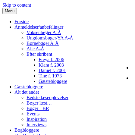
Skip to content
Menu
Forside
Anmeldelser/anbefalinger
Voksenbøger A-Å
Ungdomsbøger/YA A-Å
Børnebøger A-Å
Alle A-Å
Efter skribent
Freya f. 2006
Klara f. 2003
Daniel f. 2001
Tine f. 1973
Gæstebloggere
Gæstebloggere
Alt det andet
Bedste læseoplevelser
Bøger læst…
Bøger TBR
Events
Inspiration
Interviews
Bogbloggere