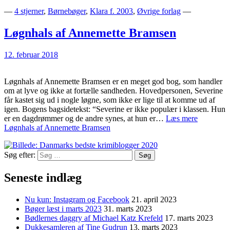
—
4 stjerner
,
Børnebøger
,
Klara f. 2003
,
Øvrige forlag
—
Løgnhals af Annemette Bramsen
12. februar 2018
Løgnhals af Annemette Bramsen er en meget god bog, som handler
om at lyve og ikke at fortælle sandheden. Hovedpersonen, Severine
får kastet sig ud i nogle løgne, som ikke er lige til at komme ud af
igen. Bogens bagsidetekst: “Severine er ikke populær i klassen. Hun
er en dagdrømmer og de andre synes, at hun er…
Læs mere
Løgnhals af Annemette Bramsen
Søg efter:
Seneste indlæg
Nu kun: Instagram og Facebook
21. april 2023
Bøger læst i marts 2023
31. marts 2023
Bødlernes daggry af Michael Katz Krefeld
17. marts 2023
Dukkesamleren af Tine Gudrun
13. marts 2023