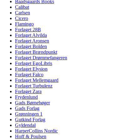
Baadsgaards Books
Calibat
Carlsen
Cicero
Flamingo
Forlaget 28B
Forlaget Alvilda
Forlaget Aronsen
Forlaget Bolden
Forlaget Brændpunkt
Forlaget Drømmefangeren
Forlaget EgoLibris
Forlaget Elysion
Forlaget Falco
Forlaget Mellemgaard
Forlaget Turbulenz
Forlaget Zara
Frydenlund
Gads Børnebøger
Gads Forlag
Grønningen 1
Gutkind Forlag
Gyldendal
HarperCollins Nordic
Hoff & Poulsen