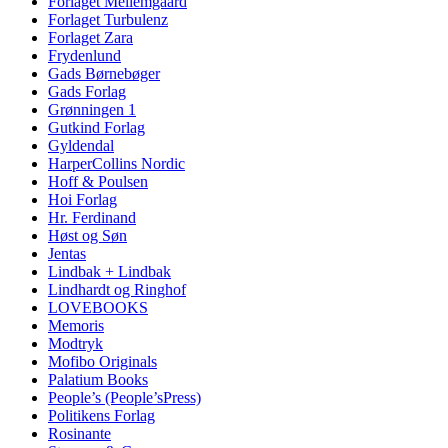
Forlaget Mellemgaard
Forlaget Turbulenz
Forlaget Zara
Frydenlund
Gads Børnebøger
Gads Forlag
Grønningen 1
Gutkind Forlag
Gyldendal
HarperCollins Nordic
Hoff & Poulsen
Hoi Forlag
Hr. Ferdinand
Høst og Søn
Jentas
Lindbak + Lindbak
Lindhardt og Ringhof
LOVEBOOKS
Memoris
Modtryk
Mofibo Originals
Palatium Books
People’s (People’sPress)
Politikens Forlag
Rosinante