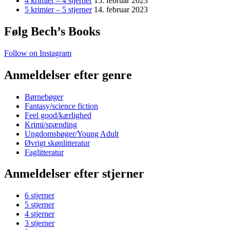
4 krimier – 4 stjerner
15. februar 2023
5 krimier – 5 stjerner
14. februar 2023
Følg Bech’s Books
Follow on Instagram
Anmeldelser efter genre
Børnebøger
Fantasy/science fiction
Feel good/kærlighed
Krimi/spænding
Ungdomsbøger/Young Adult
Øvrigt skønlitteratur
Faglitteratur
Anmeldelser efter stjerner
6 stjerner
5 stjerner
4 stjerner
3 stjerner