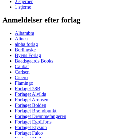
2 stjerner
1 stjerne
Anmeldelser efter forlag
Alhambra
Alinea
alpha forlag
Berlingske
Byens Forlag
Baadsgaards Books
Calibat
Carlsen
Cicero
Flamingo
Forlaget 28B
Forlaget Alvilda
Forlaget Aronsen
Forlaget Bolden
Forlaget Brændpunkt
Forlaget Drømmefangeren
Forlaget EgoLibris
Forlaget Elysion
Forlaget Falco