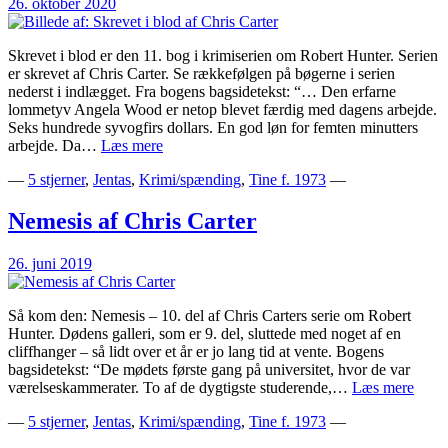
26. oktober 2020
Skrevet i blod er den 11. bog i krimiserien om Robert Hunter. Serien
er skrevet af Chris Carter. Se rækkefølgen på bøgerne i serien
nederst i indlægget. Fra bogens bagsidetekst: “… Den erfarne
lommetyv Angela Wood er netop blevet færdig med dagens arbejde.
Seks hundrede syvogfirs dollars. En god løn for femten minutters
Skrevet
arbejde. Da…
Læs mere
i
—
5 stjerner
,
Jentas
,
Krimi/spænding
,
Tine f. 1973
—
blod
af
Chris
Nemesis af Chris Carter
Carter
26. juni 2019
Så kom den: Nemesis – 10. del af Chris Carters serie om Robert
Hunter. Dødens galleri, som er 9. del, sluttede med noget af en
cliffhanger – så lidt over et år er jo lang tid at vente. Bogens
bagsidetekst: “De mødets første gang på universitet, hvor de var
Neme
værelseskammerater. To af de dygtigste studerende,…
Læs mere
af
—
5 stjerner
,
Jentas
,
Krimi/spænding
,
Tine f. 1973
—
Chris
Carte