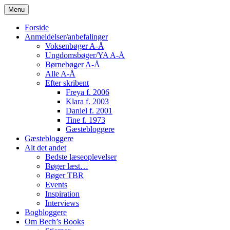
Skip
Menu
to
content
Forside
Anmeldelser/anbefalinger
Voksenbøger A-Å
Ungdomsbøger/YA A-Å
Børnebøger A-Å
Alle A-Å
Efter skribent
Freya f. 2006
Klara f. 2003
Daniel f. 2001
Tine f. 1973
Gæstebloggere
Gæstebloggere
Alt det andet
Bedste læseoplevelser
Bøger læst…
Bøger TBR
Events
Inspiration
Interviews
Bogbloggere
Om Bech’s Books