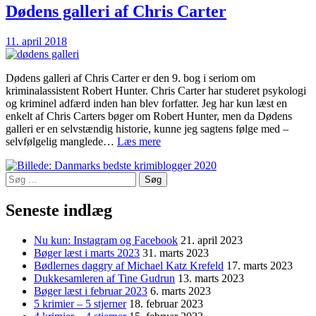
Dødens galleri af Chris Carter
11. april 2018
Dødens galleri af Chris Carter er den 9. bog i seriom om
kriminalassistent Robert Hunter. Chris Carter har studeret psykologi
og kriminel adfærd inden han blev forfatter. Jeg har kun læst en
enkelt af Chris Carters bøger om Robert Hunter, men da Dødens
galleri er en selvstændig historie, kunne jeg sagtens følge med –
Dødens
selvfølgelig manglede…
Læs mere
galleri
af
Søg
Chris
efter:
Carter
Seneste indlæg
Nu kun: Instagram og Facebook
21. april 2023
Bøger læst i marts 2023
31. marts 2023
Bødlernes daggry af Michael Katz Krefeld
17. marts 2023
Dukkesamleren af Tine Gudrun
13. marts 2023
Bøger læst i februar 2023
6. marts 2023
5 krimier – 5 stjerner
18. februar 2023