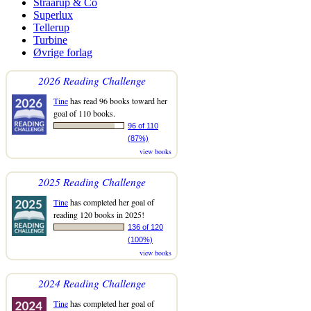
Straarup & Co
Superlux
Tellerup
Turbine
Øvrige forlag
2026 Reading Challenge
Tine
has read 96 books toward her
goal of 110 books.
96 of 110
(87%)
view books
2025 Reading Challenge
Tine
has completed her goal of
reading 120 books in 2025!
136 of 120
(100%)
view books
2024 Reading Challenge
Tine
has completed her goal of