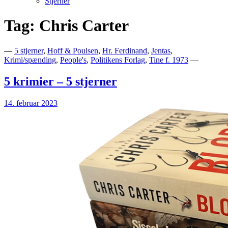
Stjerner
Tag:
Chris Carter
Bogblog – Vi ♥ Bøger
Bech's Books
—
5 stjerner
,
Hoff & Poulsen
,
Hr. Ferdinand
,
Jentas
,
Krimi/spænding
,
People's
,
Politikens Forlag
,
Tine f. 1973
—
5 krimier – 5 stjerner
14. februar 2023