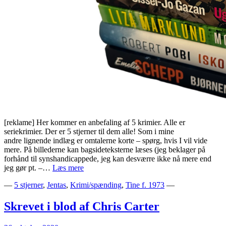
[reklame] Her kommer en anbefaling af 5 krimier. Alle er
seriekrimier. Der er 5 stjerner til dem alle! Som i mine
andre lignende indlæg er omtalerne korte – spørg, hvis I vil vide
mere. På billederne kan bagsideteksterne læses (jeg beklager på
forhånd til synshandicappede, jeg kan desværre ikke nå mere end
5
jeg gør pt. –…
Læs mere
krimier
—
5 stjerner
,
Jentas
,
Krimi/spænding
,
Tine f. 1973
—
–
5
stjerner
Skrevet i blod af Chris Carter