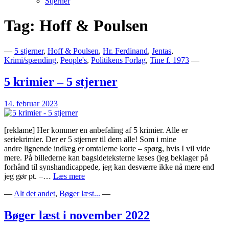
Stjerner
Tag:
Hoff & Poulsen
Bogblog – Vi ♥ Bøger
Bech's Books
—
5 stjerner
,
Hoff & Poulsen
,
Hr. Ferdinand
,
Jentas
,
Krimi/spænding
,
People's
,
Politikens Forlag
,
Tine f. 1973
—
5 krimier – 5 stjerner
14. februar 2023
[reklame] Her kommer en anbefaling af 5 krimier. Alle er
seriekrimier. Der er 5 stjerner til dem alle! Som i mine
andre lignende indlæg er omtalerne korte – spørg, hvis I vil vide
mere. På billederne kan bagsideteksterne læses (jeg beklager på
forhånd til synshandicappede, jeg kan desværre ikke nå mere end
5
jeg gør pt. –…
Læs mere
krimier
—
Alt det andet
,
Bøger læst...
—
–
5
stjerner
Bøger læst i november 2022