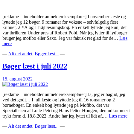
[reklame – indeholder anmeldereksemplarer] I november læste og
lyttede jeg 12 bøger. 9 romaner for voksne – selvfølgelig flest
krimier, 2 YA og 1 højtlæsningsbog. En enkelt lyttede jeg kun, det
var thrilleren Under pres af Robert Pobi. Når jeg lytter til lydbøger
bruger jeg mofibo eller Saxo. Jeg var faktisk ret glad for de…
Læs
Bøger
mere
læst
—
Alt det andet
,
Bøger læst...
—
i
november
2022
Bøger læst i juli 2022
15. august 2022
[reklame – indeholder anmeldereksemplarer] Ja, jeg er bagud, jeg
ved det godt… I juli læste og lyttede jeg til 16 romaner og 2
børnebøger. En enkelt bog lyttede jeg på Mofibo, det var
Speciallisten af Lotte Petri og Hans Petter Hougen, den udkommer i
Bø
trykt form d. 18.8.2022. Andre har jeg lyttet til lidt af,…
Læs mere
læs
—
Alt det andet
,
Bøger læst...
—
i
juli