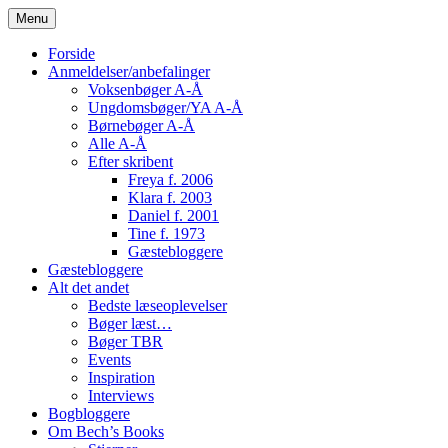
Skip
Menu
to
content
Forside
Anmeldelser/anbefalinger
Voksenbøger A-Å
Ungdomsbøger/YA A-Å
Børnebøger A-Å
Alle A-Å
Efter skribent
Freya f. 2006
Klara f. 2003
Daniel f. 2001
Tine f. 1973
Gæstebloggere
Gæstebloggere
Alt det andet
Bedste læseoplevelser
Bøger læst…
Bøger TBR
Events
Inspiration
Interviews
Bogbloggere
Om Bech’s Books