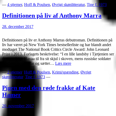
piger
—
4 stjerner
,
Hoff & Poulsen
,
Øvrigt skønlitteratur
,
Tine f. 1973
—
af
Alex
Marwood
Definitionen på liv af Anthony Marra
28. december 2017
Definitionen på liv er Anthony Marras debutroman. Definitionen på
liv har været på New York Times bestsellerliste og har blandt andet
modtaget The National Book Critics Circle Award: John Leonard
Prize i 2013. Forlagets beskrivelse: “I en lille landsby i Tjetjenien ser
den otteårige Havaa til fra sit skjul i skoven, mens russiske soldater
Definitionen
bortfører hendes far og sætter…
Læs mere
på
—
2 stjerner
,
Hoff & Poulsen
,
Krimi/spænding
,
Øvrigt
liv
skønlitteratur
,
Tine f. 1973
—
af
Anthony
Marra
Pigen med den røde frakke af Kate
Hamer
20. november 2017