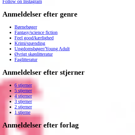
Follow on Instagram
Anmeldelser efter genre
Børnebøger
Fantasy/science fiction
Feel good/kærlighed
Krimi/spænding
Ungdomsbøger/Young Adult
Øvrigt skønlitteratur
Faglitteratur
Anmeldelser efter stjerner
6 stjerner
5 stjerner
4 stjerner
3 stjerner
2 stjerner
1 stjerne
Anmeldelser efter forlag