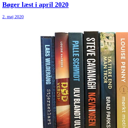
20
Bøger læst i april 2020
2. maj 2020