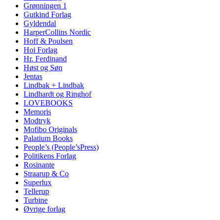
Grønningen 1
Gutkind Forlag
Gyldendal
HarperCollins Nordic
Hoff & Poulsen
Hoi Forlag
Hr. Ferdinand
Høst og Søn
Jentas
Lindbak + Lindbak
Lindhardt og Ringhof
LOVEBOOKS
Memoris
Modtryk
Mofibo Originals
Palatium Books
People’s (People’sPress)
Politikens Forlag
Rosinante
Straarup & Co
Superlux
Tellerup
Turbine
Øvrige forlag