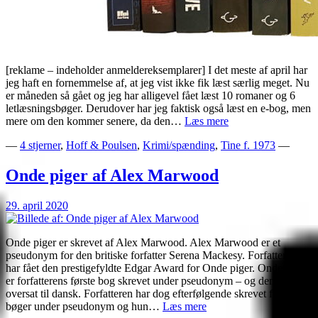
[reklame – indeholder anmeldereksemplarer] I det meste af april har
jeg haft en fornemmelse af, at jeg vist ikke fik læst særlig meget. Nu
er måneden så gået og jeg har alligevel fået læst 10 romaner og 6
letlæsningsbøger. Derudover har jeg faktisk også læst en e-bog, men
Bøger
mere om den kommer senere, da den…
Læs mere
læst
—
4 stjerner
,
Hoff & Poulsen
,
Krimi/spænding
,
Tine f. 1973
—
i
april
2020
Onde piger af Alex Marwood
29. april 2020
Onde piger er skrevet af Alex Marwood. Alex Marwood er et
pseudonym for den britiske forfatter Serena Mackesy. Forfatteren
har fået den prestigefyldte Edgar Award for Onde piger. Onde piger
er forfatterens første bog skrevet under pseudonym – og den første
oversat til dansk. Forfatteren har dog efterfølgende skrevet flere
Onde
bøger under pseudonym og hun…
Læs mere