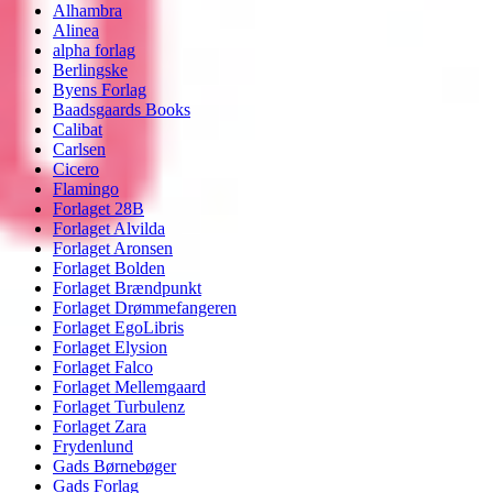
Alhambra
Alinea
alpha forlag
Berlingske
Byens Forlag
Baadsgaards Books
Calibat
Carlsen
Cicero
Flamingo
Forlaget 28B
Forlaget Alvilda
Forlaget Aronsen
Forlaget Bolden
Forlaget Brændpunkt
Forlaget Drømmefangeren
Forlaget EgoLibris
Forlaget Elysion
Forlaget Falco
Forlaget Mellemgaard
Forlaget Turbulenz
Forlaget Zara
Frydenlund
Gads Børnebøger
Gads Forlag