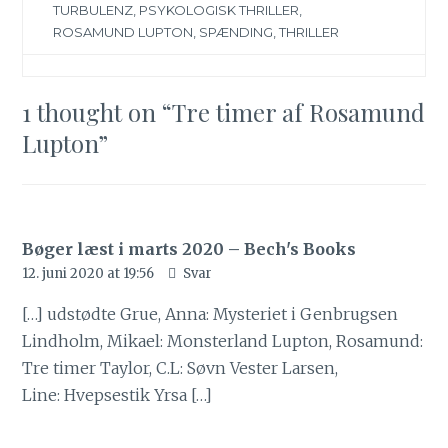
TURBULENZ
,
PSYKOLOGISK THRILLER
,
ROSAMUND LUPTON
,
SPÆNDING
,
THRILLER
1 thought on “
Tre timer af Rosamund
Lupton
”
Bøger læst i marts 2020 – Bech's Books
12. juni 2020 at 19:56
Svar
[…] udstødte Grue, Anna: Mysteriet i Genbrugsen
Lindholm, Mikael: Monsterland Lupton, Rosamund:
Tre timer Taylor, C.L: Søvn Vester Larsen,
Line: Hvepsestik Yrsa […]