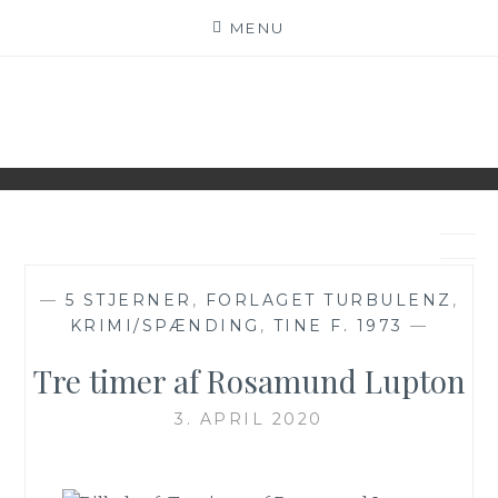
Skip
MENU
to
content
BECH'S BOOKS
BOGBLOG – VI ♥ BØGER
—
5 STJERNER
,
FORLAGET TURBULENZ
,
KRIMI/SPÆNDING
,
TINE F. 1973
—
Tre timer af Rosamund Lupton
3. APRIL 2020