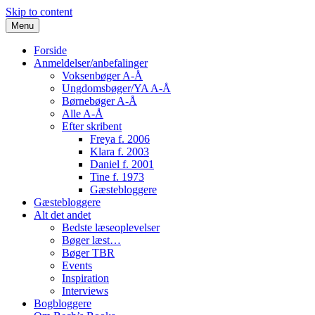
Skip to content
Menu
Forside
Anmeldelser/anbefalinger
Voksenbøger A-Å
Ungdomsbøger/YA A-Å
Børnebøger A-Å
Alle A-Å
Efter skribent
Freya f. 2006
Klara f. 2003
Daniel f. 2001
Tine f. 1973
Gæstebloggere
Gæstebloggere
Alt det andet
Bedste læseoplevelser
Bøger læst…
Bøger TBR
Events
Inspiration
Interviews
Bogbloggere