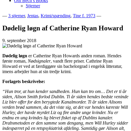
Om Bech’s Books
Stjerner
—
3 stjerner
,
Jentas
,
Krimi/spænding
,
Tine f. 1973
—
Bogblog – Vi ♥ Bøger
Bech's Books
Dødelig løgn af Catherine Ryan Howard
9. september 2018
Dødelig løgn
er Catherine Ryan Howards anden roman. Hendes
første roman,
Nødsignaler
, vandt flere priser. Cathrine Ryan
Howard er ved at færdiggøre sin bachelorgrad i engelsk litteratur,
imens arbejder hun at sin tredje krimi.
Forlagets beskrivelse:
“Hun tror, at hun kender sandheden. Hun kan tro om… Det er ti år
siden, Alison Smith forlod Dublin. Ti år siden hendes bedste veninde
Liz blev offer for den berygtede Kanalmorder. Ti år siden Alisons
verden brød sammen, da det viste sig, at det var hendes kæreste Will
Hurley, der havde myrdet Liz og fire andre unge kvinder. Nu er
endnu en ung kvindes lig blevet fisket op af Dublins kanaler.
Drabsmetoden er den samme som dengang, men Will Hurley sidder
indespærret på en retspsykiatrisk afdeling. Samtidig gør Alison alt,