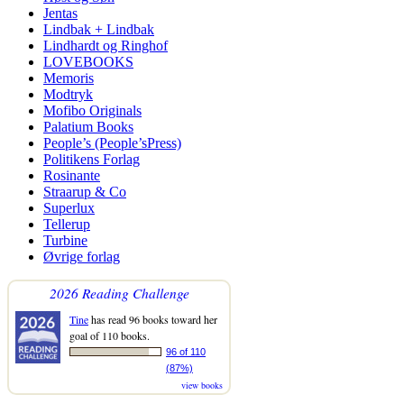
Jentas
Lindbak + Lindbak
Lindhardt og Ringhof
LOVEBOOKS
Memoris
Modtryk
Mofibo Originals
Palatium Books
People’s (People’sPress)
Politikens Forlag
Rosinante
Straarup & Co
Superlux
Tellerup
Turbine
Øvrige forlag
2026 Reading Challenge
Tine
has read 96 books toward her
goal of 110 books.
96 of 110
(87%)
view books