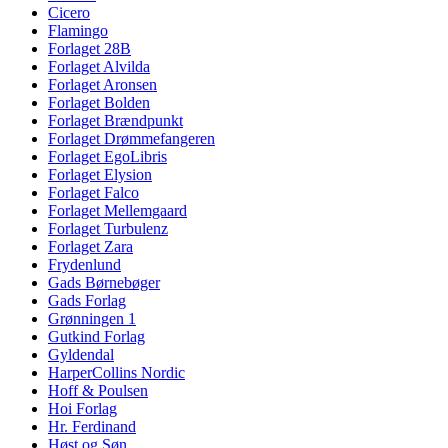
Cicero
Flamingo
Forlaget 28B
Forlaget Alvilda
Forlaget Aronsen
Forlaget Bolden
Forlaget Brændpunkt
Forlaget Drømmefangeren
Forlaget EgoLibris
Forlaget Elysion
Forlaget Falco
Forlaget Mellemgaard
Forlaget Turbulenz
Forlaget Zara
Frydenlund
Gads Børnebøger
Gads Forlag
Grønningen 1
Gutkind Forlag
Gyldendal
HarperCollins Nordic
Hoff & Poulsen
Hoi Forlag
Hr. Ferdinand
Høst og Søn