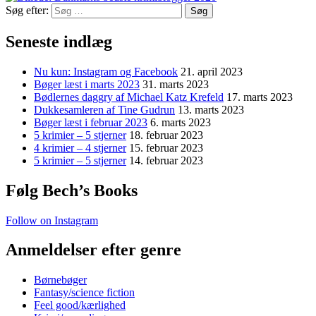
Søg efter:
Seneste indlæg
Nu kun: Instagram og Facebook
21. april 2023
Bøger læst i marts 2023
31. marts 2023
Bødlernes daggry af Michael Katz Krefeld
17. marts 2023
Dukkesamleren af Tine Gudrun
13. marts 2023
Bøger læst i februar 2023
6. marts 2023
5 krimier – 5 stjerner
18. februar 2023
4 krimier – 4 stjerner
15. februar 2023
5 krimier – 5 stjerner
14. februar 2023
Følg Bech’s Books
Follow on Instagram
Anmeldelser efter genre
Børnebøger
Fantasy/science fiction
Feel good/kærlighed