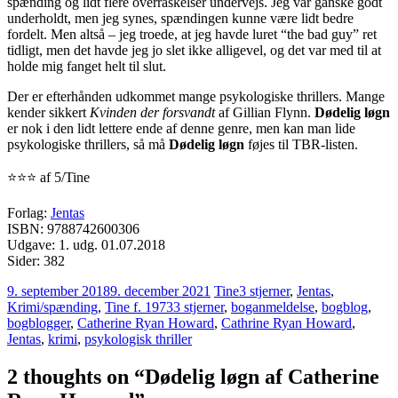
spænding og lidt flere overraskelser undervejs. Jeg var ganske godt
underholdt, men jeg synes, spændingen kunne være lidt bedre
fordelt. Men altså – jeg troede, at jeg havde luret “the bad guy” ret
tidligt, men det havde jeg jo slet ikke alligevel, og det var med til at
holde mig fanget helt til slut.
Der er efterhånden udkommet mange psykologiske thrillers. Mange
kender sikkert
Kvinden der forsvandt
af Gillian Flynn.
Dødelig løgn
er nok i den lidt lettere ende af denne genre, men kan man lide
psykologiske thrillers, så må
Dødelig løgn
føjes til TBR-listen.
⭐⭐⭐ af 5/Tine
Forlag:
Jentas
ISBN: 9788742600306
Udgave: 1. udg. 01.07.2018
Sider: 382
9. september 2018
9. december 2021
Tine
3 stjerner
,
Jentas
,
Krimi/spænding
,
Tine f. 1973
3 stjerner
,
boganmeldelse
,
bogblog
,
bogblogger
,
Catherine Ryan Howard
,
Cathrine Ryan Howard
,
Jentas
,
krimi
,
psykologisk thriller
2 thoughts on “
Dødelig løgn af Catherine