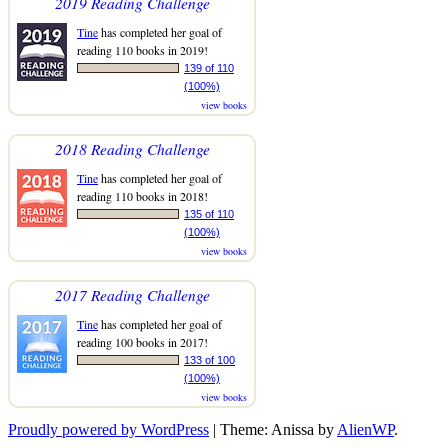
2019 Reading Challenge
Tine
has completed her goal of
reading 110 books in 2019!
139 of 110
(100%)
view books
2018 Reading Challenge
Tine
has completed her goal of
reading 110 books in 2018!
135 of 110
(100%)
view books
2017 Reading Challenge
Tine
has completed her goal of
reading 100 books in 2017!
133 of 100
(100%)
view books
Proudly powered by WordPress
|
Theme: Anissa by
AlienWP
.