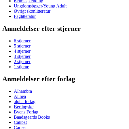
Krimi/spænding
Ungdomsbøger/Young Adult
Øvrigt skønlitteratur
Faglitteratur
Anmeldelser efter stjerner
6 stjerner
5 stjerner
4 stjerner
3 stjerner
2 stjerner
1 stjerne
Anmeldelser efter forlag
Alhambra
Alinea
alpha forlag
Berlingske
Byens Forlag
Baadsgaards Books
Calibat
Carlsen