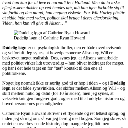
hvad hun kan for at leve et normalt liv i Holland. Men da to irske
efterforskere dukker op ved hendes dør, må hun igen forholde sig til
sin fortid og den mand, hun engang elskede. For Will Hurley påstår
at sidde inde med viden, politiet skal bruge i deres efterforskning.
Viden, han kun vil give til Alison…”
Dødelig løgn af Cathrine Ryan Howard
Dødelig løgn
er en psykologisk thriller, den er både overbevisende
og velfortalt. Jeg synes, at hovedpersonerne Alison og Will er
beskrevet meget realistisk. Dog synes jeg, at Alisons samarbejde
med politiet virker lidt utroværdigt – hun bliver inddraget for meget,
og har i det hele taget en for “tæt” kontakt til den ene af
politifolkene.
Noget jeg normalt ikke er særlig god til er hop i tiden – og i
Dødelig
løgn
er det både synsvinklen, der skifter mellem Alison og Will – og
skift mellem nutid og datid (for 10 år siden), men jeg synes, at
vekselvirkningen fungerer godt, og er med til at uddybe historien og
hovedpersonernes personligheder.
Catherine Ryan Howard skriver i et flydende og ret letlæst sprog, og
inden jeg så mig om, så var jeg færdig med bogen. Som jeg skrev, så
er det en overbevisende historie, dog manglede jeg lidt mere