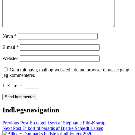
Navn
*
E-mail
*
Websted
Gem mit navn, mail og websted i denne browser til næste gang
jeg kommenterer.
1
×
tre
=
Indlægsnavigation
Previous Post
En engel i sort af Stephanie Pihl-Krarup
Next Post
Et kort til paradis af Bjarke Schjødt Larsen