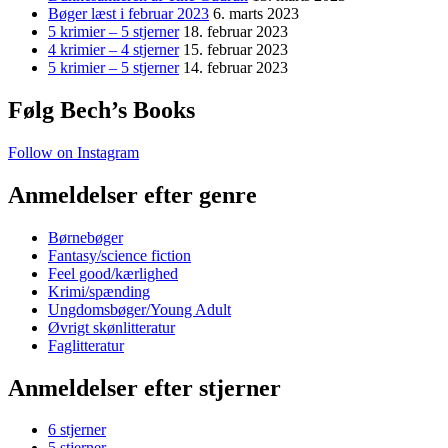
Bøger læst i februar 2023
6. marts 2023
5 krimier – 5 stjerner
18. februar 2023
4 krimier – 4 stjerner
15. februar 2023
5 krimier – 5 stjerner
14. februar 2023
Følg Bech’s Books
Follow on Instagram
Anmeldelser efter genre
Børnebøger
Fantasy/science fiction
Feel good/kærlighed
Krimi/spænding
Ungdomsbøger/Young Adult
Øvrigt skønlitteratur
Faglitteratur
Anmeldelser efter stjerner
6 stjerner
5 stjerner