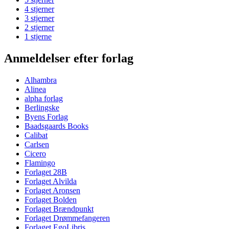
4 stjerner
3 stjerner
2 stjerner
1 stjerne
Anmeldelser efter forlag
Alhambra
Alinea
alpha forlag
Berlingske
Byens Forlag
Baadsgaards Books
Calibat
Carlsen
Cicero
Flamingo
Forlaget 28B
Forlaget Alvilda
Forlaget Aronsen
Forlaget Bolden
Forlaget Brændpunkt
Forlaget Drømmefangeren
Forlaget EgoLibris