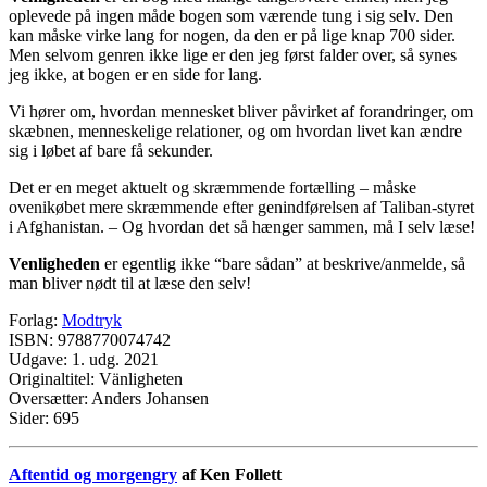
oplevede på ingen måde bogen som værende tung i sig selv. Den
kan måske virke lang for nogen, da den er på lige knap 700 sider.
Men selvom genren ikke lige er den jeg først falder over, så synes
jeg ikke, at bogen er en side for lang.
Vi hører om, hvordan mennesket bliver påvirket af forandringer, om
skæbnen, menneskelige relationer, og om hvordan livet kan ændre
sig i løbet af bare få sekunder.
Det er en meget aktuelt og skræmmende fortælling – måske
ovenikøbet mere skræmmende efter genindførelsen af Taliban-styret
i Afghanistan. – Og hvordan det så hænger sammen, må I selv læse!
Venligheden
er egentlig ikke “bare sådan” at beskrive/anmelde, så
man bliver nødt til at læse den selv!
Forlag:
Modtryk
ISBN: 9788770074742
Udgave: 1. udg. 2021
Originaltitel: Vänligheten
Oversætter: Anders Johansen
Sider: 695
Aftentid og morgengry
af Ken Follett