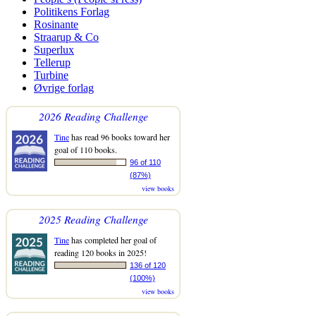
Politikens Forlag
Rosinante
Straarup & Co
Superlux
Tellerup
Turbine
Øvrige forlag
2026 Reading Challenge
Tine
has read 96 books toward her
goal of 110 books.
96 of 110
(87%)
view books
2025 Reading Challenge
Tine
has completed her goal of
reading 120 books in 2025!
136 of 120
(100%)
view books