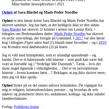
Mine bedste læseoplevelser i 2021
Opløst
af Sara Blædel og Mads Peder Nordbo
Opløst
er den første krimi Sara Blædel og Mads Peder Nordbo har
skrevet sammen. Jeg har hørt, at det heldigvis ikke er den sidste.
Sara Blædel
har skrevet 11 krimier i serien om Louise Rick +
trilogien om Bedemandens datter.
Mads Peder Nordbo
har skrevet
en arctic noir-trilogi, der foregår på Grønland. I
2017
var den første
bog i trilogien
Pigen uden hud
(1) blandt mine favoritter – og i
2019
var
Kvinden med dødsmasken (3)
på listen.
Jeg er vild med krimiplottet, som er afsindigt spændende – og
barskt. Det er et hårrejsende vild historie – som godt kan være lidt
svær at forestille sig i “fredelige lille Danmark”. Tænk – hvis der
skete noget lignende i virkeligheden… Det er en nervepirrende
historie – hvem kommer først…? Beklager, at jeg ikke skriver mere,
men jeg vil ikke spoile.
Opløst
byder på en del emner udover krimidelen. De vigtigste for
mig er religion, kristendom/islam, præster – og hvordan de selv
udøver og praktiserer deres tro, ambitioner, kollega- og ikke mindst
familierelationer.
Forlag:
Politikens forlag