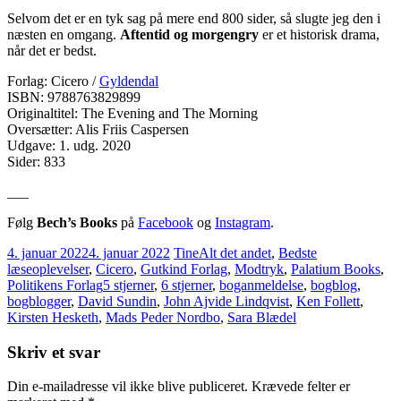
Selvom det er en tyk sag på mere end 800 sider, så slugte jeg den i
næsten en omgang.
Aftentid og morgengry
er et historisk drama,
når det er bedst.
Forlag: Cicero /
Gyldendal
ISBN: 9788763829899
Originaltitel: The Evening and The Morning
Oversætter: Alis Friis Caspersen
Udgave: 1. udg. 2020
Sider: 833
___
Følg
Bech’s Books
på
Facebook
og
Instagram
.
4. januar 2022
4. januar 2022
Tine
Alt det andet
,
Bedste
læseoplevelser
,
Cicero
,
Gutkind Forlag
,
Modtryk
,
Palatium Books
,
Politikens Forlag
5 stjerner
,
6 stjerner
,
boganmeldelse
,
bogblog
,
bogblogger
,
David Sundin
,
John Ajvide Lindqvist
,
Ken Follett
,
Kirsten Hesketh
,
Mads Peder Nordbo
,
Sara Blædel
Skriv et svar
Din e-mailadresse vil ikke blive publiceret.
Krævede felter er