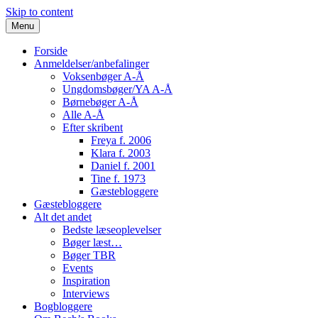
Skip to content
Menu
Forside
Anmeldelser/anbefalinger
Voksenbøger A-Å
Ungdomsbøger/YA A-Å
Børnebøger A-Å
Alle A-Å
Efter skribent
Freya f. 2006
Klara f. 2003
Daniel f. 2001
Tine f. 1973
Gæstebloggere
Gæstebloggere
Alt det andet
Bedste læseoplevelser
Bøger læst…
Bøger TBR
Events
Inspiration
Interviews
Bogbloggere