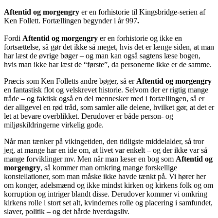
Aftentid og morgengry
er en forhistorie til Kingsbridge-serien af
Ken Follett. Fortællingen begynder i år 997
.
Fordi
Aftentid og morgengry
er en forhistorie og ikke en
fortsættelse, så gør det ikke så meget, hvis det er længe siden, at man
har læst de øvrige bøger – og man kan også sagtens læse bogen,
hvis man ikke har læst de “første”, da personerne ikke er de samme.
Præcis som Ken Folletts andre bøger, så er
Aftentid og morgengry
en fantastisk flot og velskrevet historie. Selvom der er rigtig mange
tråde – og faktisk også en del mennesker med i fortællingen, så er
der alligevel en rød tråd, som samler alle delene, hvilket gør, at det er
let at bevare overblikket. Derudover er både person- og
miljøskildringerne virkelig gode.
Når man tænker på vikingetiden, den tidligste middelalder, så tror
jeg, at mange har en ide om, at livet var enkelt – og der ikke var så
mange forviklinger mv. Men når man læser en bog som
Aftentid og
morgengry
, så kommer man omkring mange forskellige
konstellationer, som man måske ikke havde tænkt på. Vi hører her
om konger, adelsmænd og ikke mindst kirken og kirkens folk og om
korruption og intriger blandt disse. Derudover kommer vi omkring
kirkens rolle i stort set alt, kvindernes rolle og placering i samfundet,
slaver, politik – og det hårde hverdagsliv.