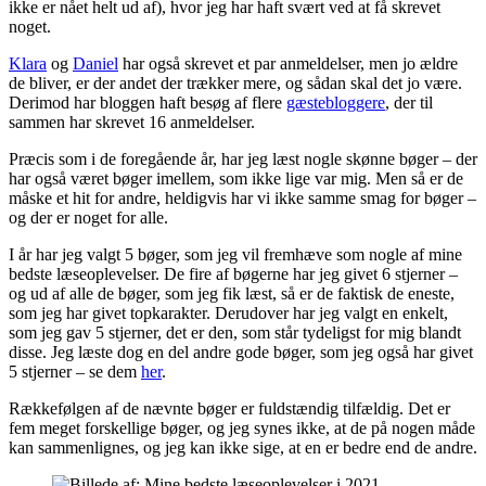
ikke er nået helt ud af), hvor jeg har haft svært ved at få skrevet
noget.
Klara
og
Daniel
har også skrevet et par anmeldelser, men jo ældre
de bliver, er der andet der trækker mere, og sådan skal det jo være.
Derimod har bloggen haft besøg af flere
gæstebloggere
, der til
sammen har skrevet 16 anmeldelser.
Præcis som i de foregående år, har jeg læst nogle skønne bøger – der
har også været bøger imellem, som ikke lige var mig. Men så er de
måske et hit for andre, heldigvis har vi ikke samme smag for bøger –
og der er noget for alle.
I år har jeg valgt 5 bøger, som jeg vil fremhæve som nogle af mine
bedste læseoplevelser. De fire af bøgerne har jeg givet 6 stjerner –
og ud af alle de bøger, som jeg fik læst, så er de faktisk de eneste,
som jeg har givet topkarakter. Derudover har jeg valgt en enkelt,
som jeg gav 5 stjerner, det er den, som står tydeligst for mig blandt
disse. Jeg læste dog en del andre gode bøger, som jeg også har givet
5 stjerner – se dem
her
.
Rækkefølgen af de nævnte bøger er fuldstændig tilfældig. Det er
fem meget forskellige bøger, og jeg synes ikke, at de på nogen måde
kan sammenlignes, og jeg kan ikke sige, at en er bedre end de andre.