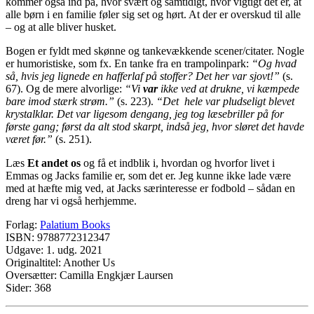
kommer også ind på, hvor svært og samtidigt, hvor vigtigt det er, at
alle børn i en familie føler sig set og hørt. At der er overskud til alle
– og at alle bliver husket.
Bogen er fyldt med skønne og tankevækkende scener/citater. Nogle
er humoristiske, som fx. En tanke fra en trampolinpark:
“Og hvad
så, hvis jeg lignede en hafferlaf på stoffer? Det her var sjovt!”
(s.
67). Og de mere alvorlige:
“Vi
var
ikke ved at drukne, vi kæmpede
bare imod stærk strøm.”
(s. 223).
“Det hele var pludseligt blevet
krystalklar. Det var ligesom dengang, jeg tog læsebriller på for
første gang; først da alt stod skarpt, indså jeg, hvor sløret det havde
været før.”
(s. 251).
Læs
Et andet os
og få et indblik i, hvordan og hvorfor livet i
Emmas og Jacks familie er, som det er. Jeg kunne ikke lade være
med at hæfte mig ved, at Jacks særinteresse er fodbold – sådan en
dreng har vi også herhjemme.
Forlag:
Palatium Books
ISBN: 9788772312347
Udgave: 1. udg. 2021
Originaltitel: Another Us
Oversætter: Camilla Engkjær Laursen
Sider: 368