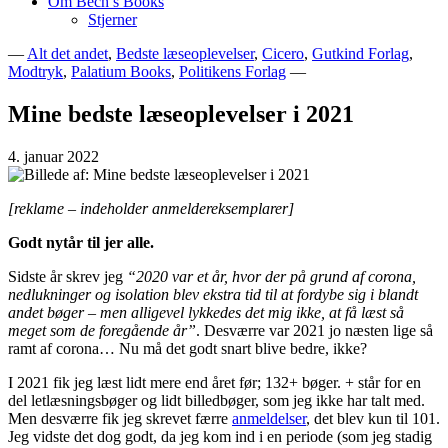
Om Bech’s Books
Stjerner
—
Alt det andet
,
Bedste læseoplevelser
,
Cicero
,
Gutkind Forlag
,
Modtryk
,
Palatium Books
,
Politikens Forlag
—
Bogblog – Vi ♥ Bøger
Bech's Books
Mine bedste læseoplevelser i 2021
4. januar 2022
[reklame – indeholder anmeldereksemplarer]
Godt nytår til jer alle.
Sidste år skrev jeg
“2020 var et år, hvor der på grund af corona,
nedlukninger og isolation blev ekstra tid til at fordybe sig i blandt
andet bøger – men alligevel lykkedes det mig ikke, at få læst så
meget som de foregående år”
. Desværre var 2021 jo næsten lige så
ramt af corona… Nu må det godt snart blive bedre, ikke?
I 2021 fik jeg læst lidt mere end året før; 132+ bøger. + står for en
del letlæsningsbøger og lidt billedbøger, som jeg ikke har talt med.
Men desværre fik jeg skrevet færre
anmeldelser
, det blev kun til 101.
Jeg vidste det dog godt, da jeg kom ind i en periode (som jeg stadig