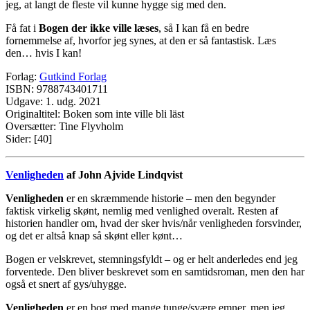
jeg, at langt de fleste vil kunne hygge sig med den.
Få fat i
Bogen der ikke ville læses
, så I kan få en bedre
fornemmelse af, hvorfor jeg synes, at den er så fantastisk. Læs
den… hvis I kan!
Forlag:
Gutkind Forlag
ISBN: 9788743401711
Udgave: 1. udg. 2021
Originaltitel: Boken som inte ville bli läst
Oversætter: Tine Flyvholm
Sider: [40]
Venligheden
af John Ajvide Lindqvist
Venligheden
er en skræmmende historie – men den begynder
faktisk virkelig skønt, nemlig med venlighed overalt. Resten af
historien handler om, hvad der sker hvis/når venligheden forsvinder,
og det er altså knap så skønt eller kønt…
Bogen er velskrevet, stemningsfyldt – og er helt anderledes end jeg
forventede. Den bliver beskrevet som en samtidsroman, men den har
også et snert af gys/uhygge.
Venligheden
er en bog med mange tunge/svære emner, men jeg