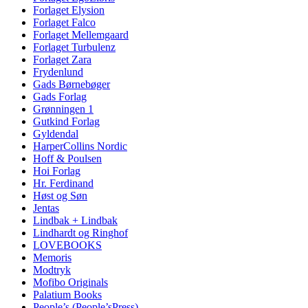
Forlaget Elysion
Forlaget Falco
Forlaget Mellemgaard
Forlaget Turbulenz
Forlaget Zara
Frydenlund
Gads Børnebøger
Gads Forlag
Grønningen 1
Gutkind Forlag
Gyldendal
HarperCollins Nordic
Hoff & Poulsen
Hoi Forlag
Hr. Ferdinand
Høst og Søn
Jentas
Lindbak + Lindbak
Lindhardt og Ringhof
LOVEBOOKS
Memoris
Modtryk
Mofibo Originals
Palatium Books
People’s (People’sPress)