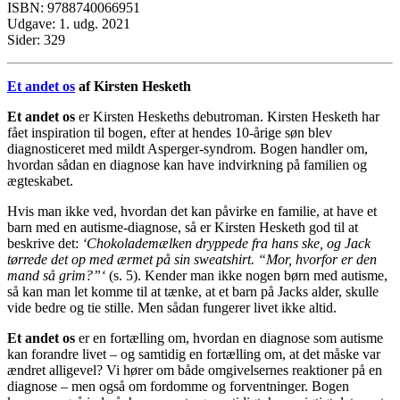
ISBN: 9788740066951
Udgave: 1. udg. 2021
Sider: 329
Et andet os
af Kirsten Hesketh
Et andet os
er Kirsten Heskeths debutroman. Kirsten Hesketh har
fået inspiration til bogen, efter at hendes 10-årige søn blev
diagnosticeret med mildt Asperger-syndrom. Bogen handler om,
hvordan sådan en diagnose kan have indvirkning på familien og
ægteskabet.
Hvis man ikke ved, hvordan det kan påvirke en familie, at have et
barn med en autisme-diagnose, så er Kirsten Hesketh god til at
beskrive det:
‘Chokolademælken dryppede fra hans ske, og Jack
tørrede det op med ærmet på sin sweatshirt. “Mor, hvorfor er den
mand så grim?”‘
(s. 5). Kender man ikke nogen børn med autisme,
så kan man let komme til at tænke, at et barn på Jacks alder, skulle
vide bedre og tie stille. Men sådan fungerer livet ikke altid.
Et andet os
er en fortælling om, hvordan en diagnose som autisme
kan forandre livet – og samtidig en fortælling om, at det måske var
ændret alligevel? Vi hører om både omgivelsernes reaktioner på en
diagnose – men også om fordomme og forventninger. Bogen