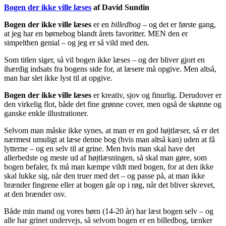
Bogen der ikke ville læses
af David Sundin
Bogen der ikke ville læses
er en
billedbog
– og det er første gang,
at jeg har en børnebog blandt årets favoritter. MEN den er
simpelthen genial – og jeg er så vild med den.
Som titlen siger, så vil bogen ikke læses – og der bliver gjort en
ihærdig indsats fra bogens side for, at læsere må opgive. Men altså,
man har slet ikke lyst til at opgive.
Bogen der ikke ville læses
er kreativ, sjov og finurlig. Derudover er
den virkelig flot, både det fine grønne cover, men også de skønne og
ganske enkle illustrationer.
Selvom man måske ikke synes, at man er en god højtlæser, så er det
nærmest umuligt at læse denne bog (hvis man altså kan) uden at få
lytterne – og en selv til at grine. Men hvis man skal have det
allerbedste og meste ud af højtlæsningen, så skal man gøre, som
bogen befaler, fx må man kæmpe vildt med bogen, for at den ikke
skal lukke sig, når den truer med det – og passe på, at man ikke
brænder fingrene eller at bogen går op i røg, når det bliver skrevet,
at den brænder osv.
Både min mand og vores børn (14-20 år) har læst bogen selv – og
alle har grinet undervejs, så selvom bogen er en billedbog, tænker