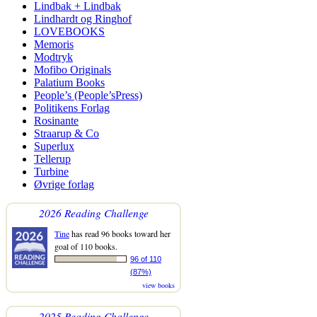
Lindbak + Lindbak
Lindhardt og Ringhof
LOVEBOOKS
Memoris
Modtryk
Mofibo Originals
Palatium Books
People’s (People’sPress)
Politikens Forlag
Rosinante
Straarup & Co
Superlux
Tellerup
Turbine
Øvrige forlag
2026 Reading Challenge
Tine
has read 96 books toward her
goal of 110 books.
96 of 110
(87%)
view books
2025 Reading Challenge