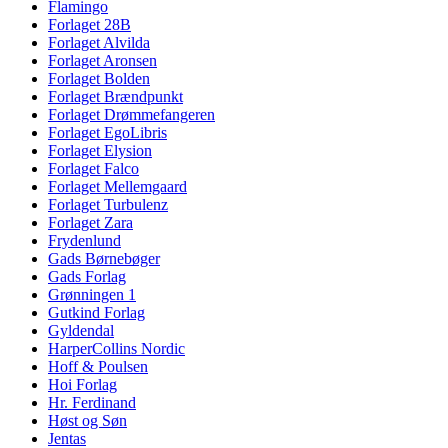
Flamingo
Forlaget 28B
Forlaget Alvilda
Forlaget Aronsen
Forlaget Bolden
Forlaget Brændpunkt
Forlaget Drømmefangeren
Forlaget EgoLibris
Forlaget Elysion
Forlaget Falco
Forlaget Mellemgaard
Forlaget Turbulenz
Forlaget Zara
Frydenlund
Gads Børnebøger
Gads Forlag
Grønningen 1
Gutkind Forlag
Gyldendal
HarperCollins Nordic
Hoff & Poulsen
Hoi Forlag
Hr. Ferdinand
Høst og Søn
Jentas