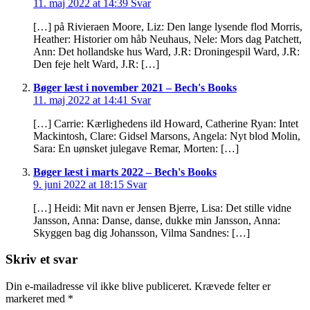
11. maj 2022 at 14:39
Svar
[…] på Rivieraen Moore, Liz: Den lange lysende flod Morris,
Heather: Historier om håb Neuhaus, Nele: Mors dag Patchett,
Ann: Det hollandske hus Ward, J.R: Droningespil Ward, J.R:
Den feje helt Ward, J.R: […]
Bøger læst i november 2021 – Bech's Books
11. maj 2022 at 14:41
Svar
[…] Carrie: Kærlighedens ild Howard, Catherine Ryan: Intet
Mackintosh, Clare: Gidsel Marsons, Angela: Nyt blod Molin,
Sara: En uønsket julegave Remar, Morten: […]
Bøger læst i marts 2022 – Bech's Books
9. juni 2022 at 18:15
Svar
[…] Heidi: Mit navn er Jensen Bjerre, Lisa: Det stille vidne
Jansson, Anna: Danse, danse, dukke min Jansson, Anna:
Skyggen bag dig Johansson, Vilma Sandnes: […]
Skriv et svar
Din e-mailadresse vil ikke blive publiceret.
Krævede felter er
markeret med
*