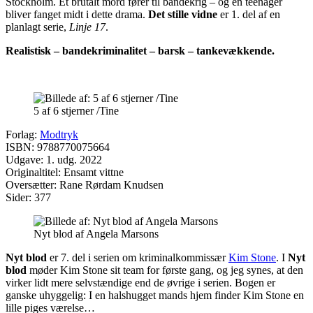
Stockholm. Et brutalt mord fører til bandekrig – og en teenager
bliver fanget midt i dette drama.
Det stille vidne
er 1. del af en
planlagt serie,
Linje 17
.
Realistisk – bandekriminalitet – barsk – tankevækkende.
5 af 6 stjerner /Tine
Forlag:
Modtryk
ISBN: 9788770075664
Udgave: 1. udg. 2022
Originaltitel: Ensamt vittne
Oversætter: Rane Rørdam Knudsen
Sider: 377
Nyt blod af Angela Marsons
Nyt blod
er 7. del i serien om kriminalkommissær
Kim Stone
. I
Nyt
blod
møder Kim Stone sit team for første gang, og jeg synes, at den
virker lidt mere selvstændige end de øvrige i serien. Bogen er
ganske uhyggelig: I en halshugget mands hjem finder Kim Stone en
lille piges værelse…