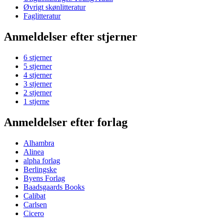
Øvrigt skønlitteratur
Faglitteratur
Anmeldelser efter stjerner
6 stjerner
5 stjerner
4 stjerner
3 stjerner
2 stjerner
1 stjerne
Anmeldelser efter forlag
Alhambra
Alinea
alpha forlag
Berlingske
Byens Forlag
Baadsgaards Books
Calibat
Carlsen
Cicero