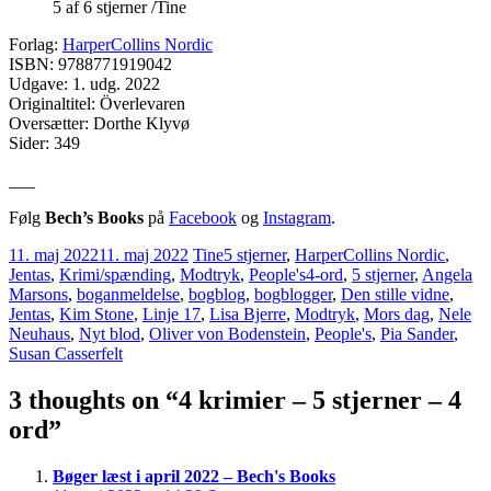
5 af 6 stjerner /Tine
Forlag:
HarperCollins Nordic
ISBN: 9788771919042
Udgave: 1. udg. 2022
Originaltitel: Överlevaren
Oversætter: Dorthe Klyvø
Sider: 349
___
Følg
Bech’s Books
på
Facebook
og
Instagram
.
11. maj 2022
11. maj 2022
Tine
5 stjerner
,
HarperCollins Nordic
,
Jentas
,
Krimi/spænding
,
Modtryk
,
People's
4-ord
,
5 stjerner
,
Angela
Marsons
,
boganmeldelse
,
bogblog
,
bogblogger
,
Den stille vidne
,
Jentas
,
Kim Stone
,
Linje 17
,
Lisa Bjerre
,
Modtryk
,
Mors dag
,
Nele
Neuhaus
,
Nyt blod
,
Oliver von Bodenstein
,
People's
,
Pia Sander
,
Susan Casserfelt
3 thoughts on “
4 krimier – 5 stjerner – 4
ord
”
Bøger læst i april 2022 – Bech's Books