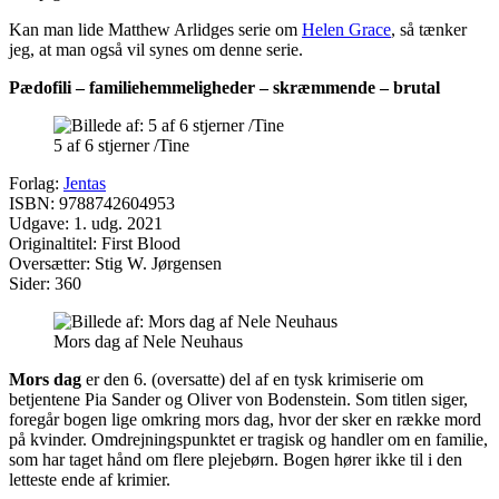
Kan man lide Matthew Arlidges serie om
Helen Grace
, så tænker
jeg, at man også vil synes om denne serie.
Pædofili – familiehemmeligheder – skræmmende – brutal
5 af 6 stjerner /Tine
Forlag:
Jentas
ISBN: 9788742604953
Udgave: 1. udg. 2021
Originaltitel: First Blood
Oversætter: Stig W. Jørgensen
Sider: 360
Mors dag af Nele Neuhaus
Mors dag
er den 6. (oversatte) del af en tysk krimiserie om
betjentene Pia Sander og Oliver von Bodenstein. Som titlen siger,
foregår bogen lige omkring mors dag, hvor der sker en række mord
på kvinder. Omdrejningspunktet er tragisk og handler om en familie,
som har taget hånd om flere plejebørn. Bogen hører ikke til i den
letteste ende af krimier.