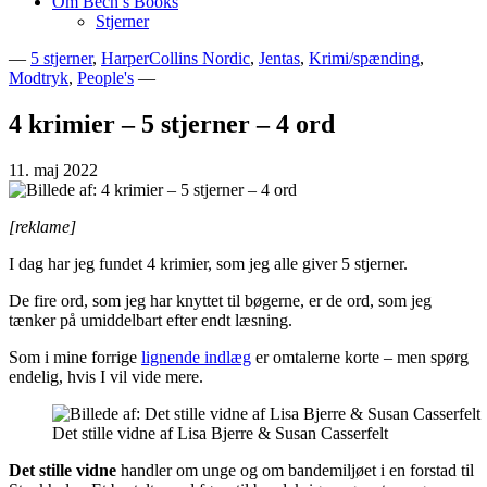
Om Bech’s Books
Stjerner
—
5 stjerner
,
HarperCollins Nordic
,
Jentas
,
Krimi/spænding
,
Modtryk
,
People's
—
Bogblog – Vi ♥ Bøger
Bech's Books
4 krimier – 5 stjerner – 4 ord
11. maj 2022
[reklame]
I dag har jeg fundet 4 krimier, som jeg alle giver 5 stjerner.
De fire ord, som jeg har knyttet til bøgerne, er de ord, som jeg
tænker på umiddelbart efter endt læsning.
Som i mine forrige
lignende indlæg
er omtalerne korte – men spørg
endelig, hvis I vil vide mere.
Det stille vidne af Lisa Bjerre & Susan Casserfelt
Det stille vidne
handler om unge og om bandemiljøet i en forstad til