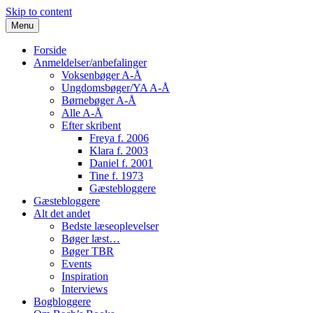
Skip to content
Menu
Forside
Anmeldelser/anbefalinger
Voksenbøger A-Å
Ungdomsbøger/YA A-Å
Børnebøger A-Å
Alle A-Å
Efter skribent
Freya f. 2006
Klara f. 2003
Daniel f. 2001
Tine f. 1973
Gæstebloggere
Gæstebloggere
Alt det andet
Bedste læseoplevelser
Bøger læst…
Bøger TBR
Events
Inspiration
Interviews
Bogbloggere