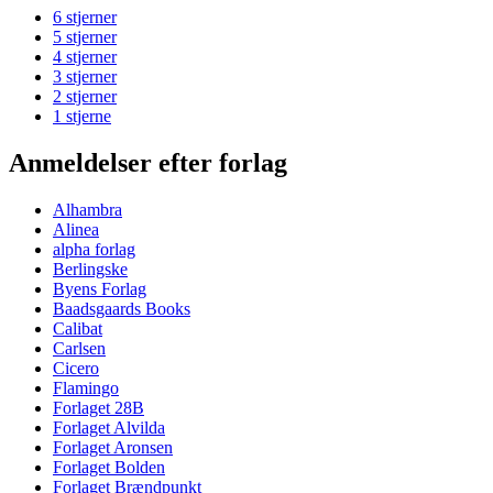
6 stjerner
5 stjerner
4 stjerner
3 stjerner
2 stjerner
1 stjerne
Anmeldelser efter forlag
Alhambra
Alinea
alpha forlag
Berlingske
Byens Forlag
Baadsgaards Books
Calibat
Carlsen
Cicero
Flamingo
Forlaget 28B
Forlaget Alvilda
Forlaget Aronsen
Forlaget Bolden
Forlaget Brændpunkt