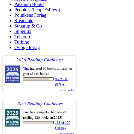
Palatium Books
People’s (People’sPress)
Politikens Forlag
Rosinante
Straarup & Co
Superlux
Tellerup
Turbine
Øvrige forlag
2026 Reading Challenge
Tine
has read 96 books toward her
goal of 110 books.
96 of 110
(87%)
view books
2025 Reading Challenge
Tine
has completed her goal of
reading 120 books in 2025!
136 of 120
(100%)
view books