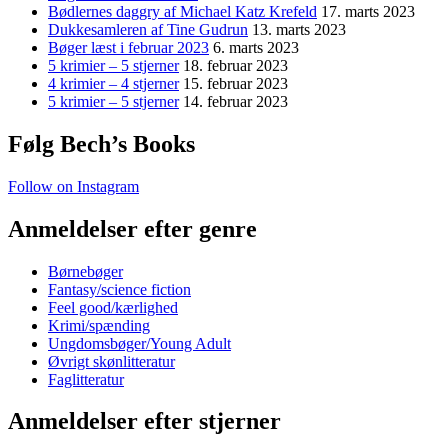
Bødlernes daggry af Michael Katz Krefeld
17. marts 2023
Dukkesamleren af Tine Gudrun
13. marts 2023
Bøger læst i februar 2023
6. marts 2023
5 krimier – 5 stjerner
18. februar 2023
4 krimier – 4 stjerner
15. februar 2023
5 krimier – 5 stjerner
14. februar 2023
Følg Bech’s Books
Follow on Instagram
Anmeldelser efter genre
Børnebøger
Fantasy/science fiction
Feel good/kærlighed
Krimi/spænding
Ungdomsbøger/Young Adult
Øvrigt skønlitteratur
Faglitteratur
Anmeldelser efter stjerner