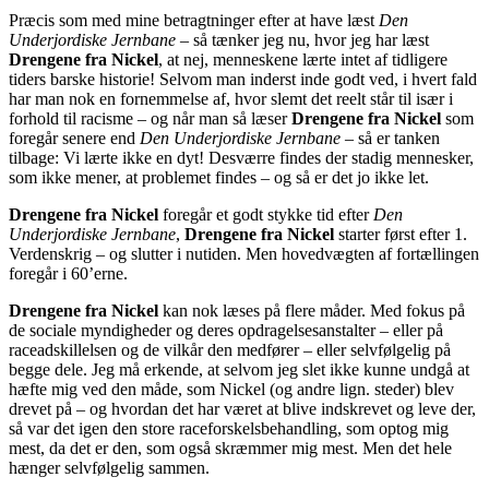
Præcis som med mine betragtninger efter at have læst
Den
Underjordiske Jernbane
– så tænker jeg nu, hvor jeg har læst
Drengene fra Nickel
, at nej, menneskene lærte intet af tidligere
tiders barske historie! Selvom man inderst inde godt ved, i hvert fald
har man nok en fornemmelse af, hvor slemt det reelt står til især i
forhold til racisme – og når man så læser
Drengene fra Nickel
som
foregår senere end
Den Underjordiske Jernbane
– så er tanken
tilbage: Vi lærte ikke en dyt! Desværre findes der stadig mennesker,
som ikke mener, at problemet findes – og så er det jo ikke let.
Drengene fra Nickel
foregår et godt stykke tid efter
Den
Underjordiske Jernbane
,
Drengene fra Nickel
starter først efter 1.
Verdenskrig – og slutter i nutiden. Men hovedvægten af fortællingen
foregår i 60’erne.
Drengene fra Nickel
kan nok læses på flere måder. Med fokus på
de sociale myndigheder og deres opdragelsesanstalter – eller på
raceadskillelsen og de vilkår den medfører – eller selvfølgelig på
begge dele. Jeg må erkende, at selvom jeg slet ikke kunne undgå at
hæfte mig ved den måde, som Nickel (og andre lign. steder) blev
drevet på – og hvordan det har været at blive indskrevet og leve der,
så var det igen den store raceforskelsbehandling, som optog mig
mest, da det er den, som også skræmmer mig mest. Men det hele
hænger selvfølgelig sammen.