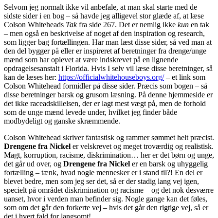
Selvom jeg normalt ikke vil anbefale, at man skal starte med de
sidste sider i en bog – så havde jeg alligevel stor glæde af, at læse
Colson Whiteheads
Tak
fra side 267. Det er nemlig ikke
kun
en tak
– men også en beskrivelse af noget af den inspiration og research,
som ligger bag fortællingen. Har man læst disse sider, så ved man at
den del bygger på eller er inspireret af beretninger fra drenge/unge
mænd som har oplevet at være indskrevet på en lignende
opdragelsesanstalt i Florida. Hvis I selv vil læse disse beretninger, så
kan de læses her:
https://officialwhitehouseboys.org/
– et link som
Colson Whitehead formidler på disse sider. Præcis som bogen – så
disse beretninger barsk og grusom læsning. På denne hjemmeside er
det ikke raceadskillelsen, der er lagt mest vægt på, men de forhold
som de unge mænd levede under, hvilket jeg finder både
modbydeligt og ganske skræmmende.
Colson Whitehead skriver fantastisk og rammer sømmet helt præcist.
Drengene fra Nickel
er velskrevet og meget troværdig og realistisk.
Magt, korruption, racisme, diskrimination… her er det børn og unge,
det går ud over, og
Drengene fra Nickel
er en barsk og uhyggelig
fortælling – tænk, hvad nogle mennesker er i stand til?! En del er
blevet bedre, men som jeg ser det, så er der stadig lang vej igen,
specielt på området diskrimination og racisme – og det nok desværre
uanset, hvor i verden man befinder sig. Nogle gange kan det føles,
som om det går den forkerte vej – hvis det går den rigtige vej, så er
det i hvert fald for langsomt!