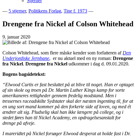
Stjerner
—
5 stjerner
,
Politikens Forlag
,
Tine f. 1973
—
Bogblog – Vi ♥ Bøger
Bech's Books
Drengene fra Nickel af Colson Whitehead
9. januar 2020
Colson Whitehead, som flere måske kender som forfatteren af
Den
Underjordiske Jernbane
, er nu aktuel med en ny roman:
Drengene
fra Nickel
.
Drengene fra Nickel
udkommer i dag d. 09.01.2020.
Bogens bagsidetekst:
“Elwood Curtis er fast besluttet på at blive til noget. Han er optaget
af sin skole og troen på Dr. Martin Luther Kings kamp for sorte
amerikaneres rettigheder gennem fredelig modstand. Men i
tressernes raceadskilte Sydstater skal der næsten ingenting til, for at
en ung sort mand kommer på den forkerte side af loven, og med ét
ændrer alt sig. Pludselig skal han ikke længere på college, og i
stedet føres han til Nickel Academy, en opdragelsesanstalt for
drenge på afveje.
I mareridtet på Nickel forsøger Elwood desperat at holde fast i Dr.