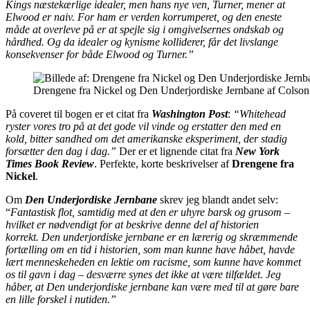
Kings næstekærlige idealer, men hans nye ven, Turner, mener at
Elwood er naiv. For ham er verden korrumperet, og den eneste
måde at overleve på er at spejle sig i omgivelsernes ondskab og
hårdhed. Og da idealer og kynisme kolliderer, får det livslange
konsekvenser for både Elwood og Turner.”
Drengene fra Nickel og Den Underjordiske Jernbane af Colso
På coveret til bogen er et citat fra
Washington Post
:
“Whitehead
ryster vores tro på at det gode vil vinde og erstatter den med en
kold, bitter sandhed om det amerikanske eksperiment, der stadig
forsætter den dag i dag.”
Der er et lignende citat fra
New York
Times Book Review
. Perfekte, korte beskrivelser af
Drengene fra
Nickel
.
Om
Den Underjordiske Jernbane
skrev jeg blandt andet selv:
“
Fantastisk flot, samtidig med at den er uhyre barsk og grusom –
hvilket er nødvendigt for at beskrive denne del af historien
korrekt. Den underjordiske jernbane er en lærerig og skræmmende
fortælling om en tid i historien, som man kunne have håbet, havde
lært menneskeheden en lektie om racisme, som kunne have kommet
os til gavn i dag – desværre synes det ikke at være tilfældet. Jeg
håber, at Den underjordiske jernbane kan være med til at gøre bare
en lille forskel i nutiden.”