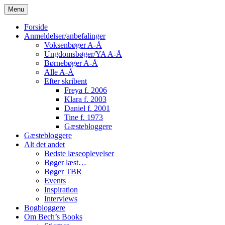
Skip
Menu
to
content
Forside
Anmeldelser/anbefalinger
Voksenbøger A-Å
Ungdomsbøger/YA A-Å
Børnebøger A-Å
Alle A-Å
Efter skribent
Freya f. 2006
Klara f. 2003
Daniel f. 2001
Tine f. 1973
Gæstebloggere
Gæstebloggere
Alt det andet
Bedste læseoplevelser
Bøger læst…
Bøger TBR
Events
Inspiration
Interviews
Bogbloggere
Om Bech’s Books