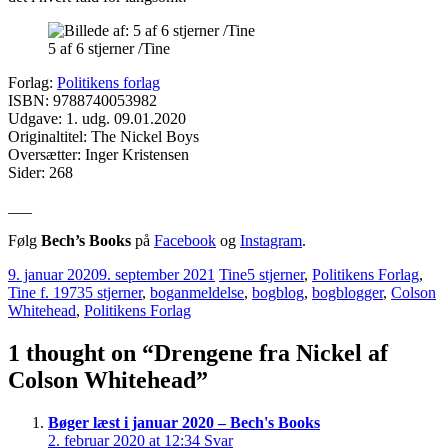
5 af 6 stjerner /Tine
Forlag:
Politikens forlag
ISBN: 9788740053982
Udgave: 1. udg. 09.01.2020
Originaltitel: The Nickel Boys
Oversætter: Inger Kristensen
Sider: 268
___
Følg
Bech’s Books
på
Facebook
og
Instagram
.
9. januar 2020
9. september 2021
Tine
5 stjerner
,
Politikens Forlag
,
Tine f. 1973
5 stjerner
,
boganmeldelse
,
bogblog
,
bogblogger
,
Colson
Whitehead
,
Politikens Forlag
1 thought on “
Drengene fra Nickel af
Colson Whitehead
”
Bøger læst i januar 2020 – Bech's Books
2. februar 2020 at 12:34
Svar