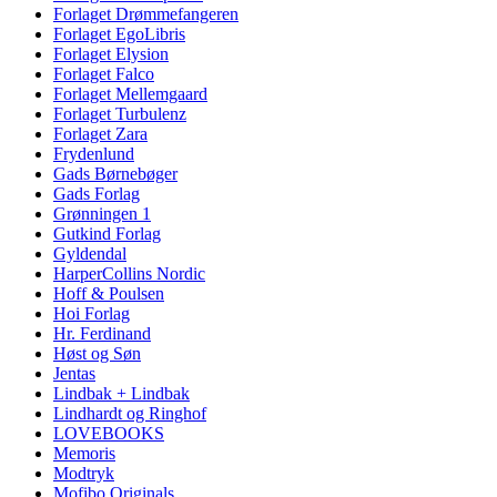
Forlaget Drømmefangeren
Forlaget EgoLibris
Forlaget Elysion
Forlaget Falco
Forlaget Mellemgaard
Forlaget Turbulenz
Forlaget Zara
Frydenlund
Gads Børnebøger
Gads Forlag
Grønningen 1
Gutkind Forlag
Gyldendal
HarperCollins Nordic
Hoff & Poulsen
Hoi Forlag
Hr. Ferdinand
Høst og Søn
Jentas
Lindbak + Lindbak
Lindhardt og Ringhof
LOVEBOOKS
Memoris
Modtryk
Mofibo Originals