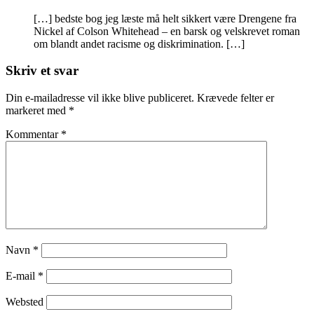
[…] bedste bog jeg læste må helt sikkert være Drengene fra
Nickel af Colson Whitehead – en barsk og velskrevet roman
om blandt andet racisme og diskrimination. […]
Skriv et svar
Din e-mailadresse vil ikke blive publiceret.
Krævede felter er
markeret med
*
Kommentar
*
Navn
*
E-mail
*
Websted