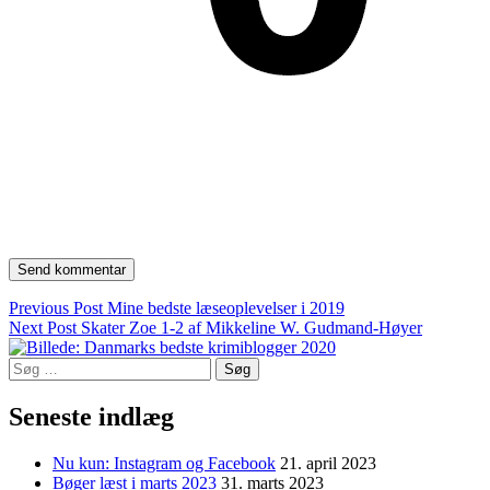
Indlægsnavigation
Previous Post
Mine bedste læseoplevelser i 2019
Next Post
Skater Zoe 1-2 af Mikkeline W. Gudmand-Høyer
Søg
efter:
Seneste indlæg
Nu kun: Instagram og Facebook
21. april 2023
Bøger læst i marts 2023
31. marts 2023