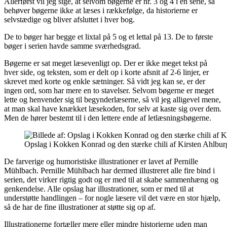
Allerførst vil jeg sige, at selvom bøgerne er nr. 3 og 4 i en serie, så
behøver bøgerne ikke at læses i rækkefølge, da historierne er
selvstædige og bliver afsluttet i hver bog.
De to bøger har begge et lixtal på 5 og et lettal på 13. De to første
bøger i serien havde samme sværhedsgrad.
Bøgerne er sat meget læsevenligt op. Der er ikke meget tekst på
hver side, og teksten, som er delt op i korte afsnit af 2-6 linjer, er
skrevet med korte og enkle sætninger. Så vidt jeg kan se, er der
ingen ord, som har mere en to stavelser. Selvom bøgerne er meget
lette og henvender sig til begynderlæserne, så vil jeg alligevel mene,
at man skal have knækket læsekoden, for selv at kaste sig over dem.
Men de hører bestemt til i den lettere ende af letlæsningsbøgerne.
Opslag i Kokken Konrad og den stærke chili af Kirsten Ahlbur
De farverige og humoristiske illustrationer er lavet af Pernille
Mühlbach. Pernille Mühlbach har dermed illustreret alle fire bind i
serien, det virker rigtig godt og er med til at skabe sammenhæng og
genkendelse. Alle opslag har illustrationer, som er med til at
understøtte handlingen – for nogle læsere vil det være en stor hjælp,
så de har de fine illustrationer at støtte sig op af.
Illustrationerne fortæller mere eller mindre historierne uden man