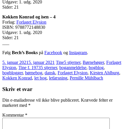
Udgave: 1. udg. 2020
Sider: 21
Kokken Konrad og isen – 4
Forlag:
Forlaget Elysion
ISBN: 9788772148830
Udgave: 1. udg. 2020
Sider: 21
___
Følg
Bech’s Books
på
Facebook
og
Instagram
.
5. januar 2021
5. januar 2021
Tine
5 stjerner
,
Børnebøger
,
Forlaget
Elysion
,
Tine f. 1973
5 stjerner
,
boganmeldelse
,
bogblog
,
bogblogger
,
børnebog
,
dansk
,
Forlaget Elysion
,
Kirsten Ahlburg
,
Kokken Konrad
,
let bog
,
letlæsning
,
Pernille Mühlbach
Skriv et svar
Din e-mailadresse vil ikke blive publiceret.
Krævede felter er
markeret med
*
Kommentar
*