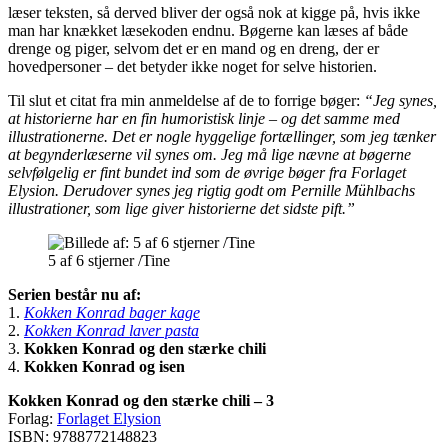
læser teksten, så derved bliver der også nok at kigge på, hvis ikke
man har knækket læsekoden endnu. Bøgerne kan læses af både
drenge og piger, selvom det er en mand og en dreng, der er
hovedpersoner – det betyder ikke noget for selve historien.
Til slut et citat fra min anmeldelse af de to forrige bøger:
“Jeg synes,
at historierne har en fin humoristisk linje – og det samme med
illustrationerne. Det er nogle hyggelige fortællinger, som jeg tænker
at begynderlæserne vil synes om. Jeg må lige nævne at bøgerne
selvfølgelig er fint bundet ind som de øvrige bøger fra Forlaget
Elysion. Derudover synes jeg rigtig godt om Pernille Mühlbachs
illustrationer, som lige giver historierne det sidste pift.”
5 af 6 stjerner /Tine
Serien består nu af:
1.
Kokken Konrad bager kage
2.
Kokken Konrad laver pasta
3.
Kokken Konrad og den stærke chili
4.
Kokken Konrad og isen
Kokken Konrad og den stærke chili – 3
Forlag:
Forlaget Elysion
ISBN: 9788772148823