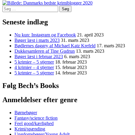
Søg
efter:
Seneste indlæg
Nu kun: Instagram og Facebook
21. april 2023
Bøger læst i marts 2023
31. marts 2023
Bødlernes daggry af Michael Katz Krefeld
17. marts 2023
Dukkesamleren af Tine Gudrun
13. marts 2023
Bøger læst i februar 2023
6. marts 2023
5 krimier – 5 stjerner
18. februar 2023
4 krimier – 4 stjerner
15. februar 2023
5 krimier – 5 stjerner
14. februar 2023
Følg Bech’s Books
Anmeldelser efter genre
Børnebøger
Fantasy/science fiction
Feel good/kærlighed
Krimi/spænding
Ungdomsbøger/Young Adult