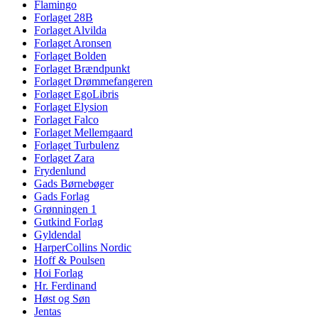
Flamingo
Forlaget 28B
Forlaget Alvilda
Forlaget Aronsen
Forlaget Bolden
Forlaget Brændpunkt
Forlaget Drømmefangeren
Forlaget EgoLibris
Forlaget Elysion
Forlaget Falco
Forlaget Mellemgaard
Forlaget Turbulenz
Forlaget Zara
Frydenlund
Gads Børnebøger
Gads Forlag
Grønningen 1
Gutkind Forlag
Gyldendal
HarperCollins Nordic
Hoff & Poulsen
Hoi Forlag
Hr. Ferdinand
Høst og Søn
Jentas