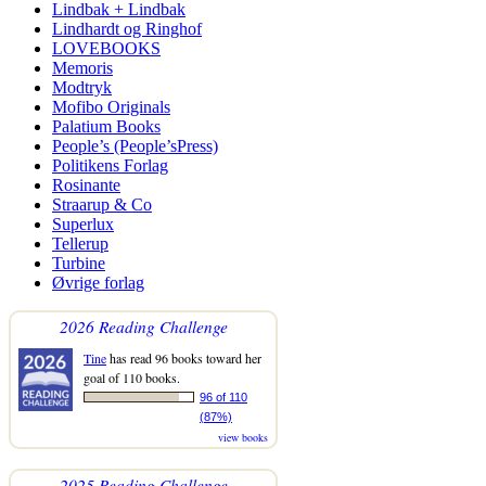
Lindbak + Lindbak
Lindhardt og Ringhof
LOVEBOOKS
Memoris
Modtryk
Mofibo Originals
Palatium Books
People’s (People’sPress)
Politikens Forlag
Rosinante
Straarup & Co
Superlux
Tellerup
Turbine
Øvrige forlag
2026 Reading Challenge
Tine
has read 96 books toward her
goal of 110 books.
96 of 110
(87%)
view books
2025 Reading Challenge