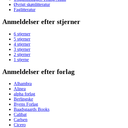
Øvrigt skønlitteratur
Faglitteratur
Anmeldelser efter stjerner
6 stjerner
5 stjerner
4 stjerner
3 stjerner
2 stjerner
1 stjerne
Anmeldelser efter forlag
Alhambra
Alinea
alpha forlag
Berlingske
Byens Forlag
Baadsgaards Books
Calibat
Carlsen
Cicero