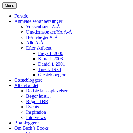
Skip
Menu
to
content
Forside
Anmeldelser/anbefalinger
Voksenbøger A-Å
Ungdomsbøger/YA A-Å
Børnebøger A-Å
Alle A-Å
Efter skribent
Freya f. 2006
Klara f. 2003
Daniel f. 2001
Tine f. 1973
Gæstebloggere
Gæstebloggere
Alt det andet
Bedste læseoplevelser
Bøger læst…
Bøger TBR
Events
Inspiration
Interviews
Bogbloggere
Om Bech’s Books