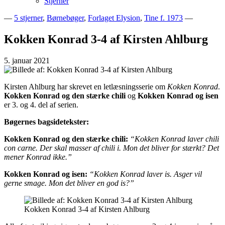
Stjerner
—
5 stjerner
,
Børnebøger
,
Forlaget Elysion
,
Tine f. 1973
—
Bogblog – Vi ♥ Bøger
Bech's Books
Kokken Konrad 3-4 af Kirsten Ahlburg
5. januar 2021
Kirsten Ahlburg har skrevet en letlæsningsserie om
Kokken Konrad
.
Kokken Konrad og den stærke chili
og
Kokken Konrad og isen
er 3. og 4. del af serien.
Bøgernes bagsidetekster:
Kokken Konrad og den stærke chili:
“Kokken Konrad laver chili
con carne. Der skal masser af chili i. Mon det bliver for stærkt? Det
mener Konrad ikke.”
Kokken Konrad og isen:
“Kokken Konrad laver is. Asger vil
gerne smage. Mon det bliver en god is?”
Kokken Konrad 3-4 af Kirsten Ahlburg