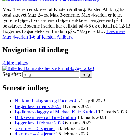
Max 4-serien er skrevet af Kirsten Ahlburg. Kirsten Ahlburg har
også skrevet Max 2– og Max 3-serierne. Max 4-serien er lette,
lydrette bøger, hvor ordene i bøgerne ikke er længere end på 4
bogstaver. Bøgerne i serien har et lixtal på 4-5 og et lettal på 12-13.
Bøgernes bagsidetekster: En dum gås: “Maj er vild…
Læs mere
Max 4-serien 1-6 af Kirsten Ahlburg
Navigation til indlæg
Ældre indlæg
Søg efter:
Seneste indlæg
Nu kun: Instagram og Facebook
21. april 2023
Bøger læst i marts 2023
31. marts 2023
Bødlernes daggry af Michael Katz Krefeld
17. marts 2023
Dukkesamleren af Tine Gudrun
13. marts 2023
Bøger læst i februar 2023
6. marts 2023
5 krimier – 5 stjerner
18. februar 2023
4 krimier – 4 stjerner
15. februar 2023