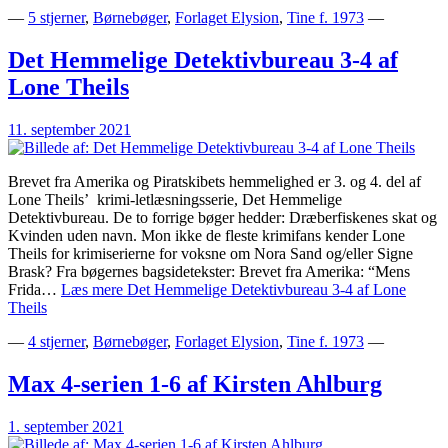
—
5 stjerner
,
Børnebøger
,
Forlaget Elysion
,
Tine f. 1973
—
Det Hemmelige Detektivbureau 3-4 af
Lone Theils
11. september 2021
Brevet fra Amerika og Piratskibets hemmelighed er 3. og 4. del af
Lone Theils’ krimi-letlæsningsserie, Det Hemmelige
Detektivbureau. De to forrige bøger hedder: Dræberfiskenes skat og
Kvinden uden navn. Mon ikke de fleste krimifans kender Lone
Theils for krimiserierne for voksne om Nora Sand og/eller Signe
Brask? Fra bøgernes bagsidetekster: Brevet fra Amerika: “Mens
Frida…
Læs mere
Det Hemmelige Detektivbureau 3-4 af Lone
Theils
—
4 stjerner
,
Børnebøger
,
Forlaget Elysion
,
Tine f. 1973
—
Max 4-serien 1-6 af Kirsten Ahlburg
1. september 2021