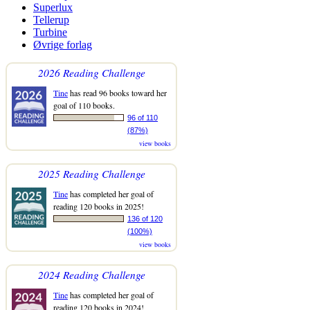
Superlux
Tellerup
Turbine
Øvrige forlag
2026 Reading Challenge
Tine
has read 96 books toward her
goal of 110 books.
96 of 110
(87%)
view books
2025 Reading Challenge
Tine
has completed her goal of
reading 120 books in 2025!
136 of 120
(100%)
view books
2024 Reading Challenge
Tine
has completed her goal of
reading 120 books in 2024!