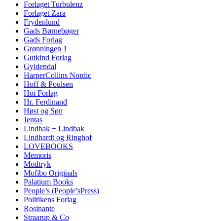
Forlaget Turbulenz
Forlaget Zara
Frydenlund
Gads Børnebøger
Gads Forlag
Grønningen 1
Gutkind Forlag
Gyldendal
HarperCollins Nordic
Hoff & Poulsen
Hoi Forlag
Hr. Ferdinand
Høst og Søn
Jentas
Lindbak + Lindbak
Lindhardt og Ringhof
LOVEBOOKS
Memoris
Modtryk
Mofibo Originals
Palatium Books
People’s (People’sPress)
Politikens Forlag
Rosinante
Straarup & Co