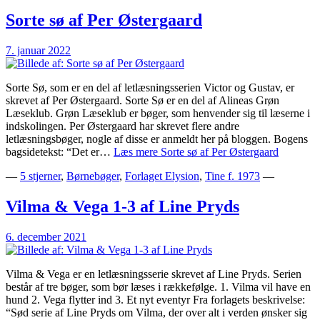
Sorte sø af Per Østergaard
7. januar 2022
Sorte Sø, som er en del af letlæsningsserien Victor og Gustav, er
skrevet af Per Østergaard. Sorte Sø er en del af Alineas Grøn
Læseklub. Grøn Læseklub er bøger, som henvender sig til læserne i
indskolingen. Per Østergaard har skrevet flere andre
letlæsningsbøger, nogle af disse er anmeldt her på bloggen. Bogens
bagsidetekst: “Det er…
Læs mere
Sorte sø af Per Østergaard
—
5 stjerner
,
Børnebøger
,
Forlaget Elysion
,
Tine f. 1973
—
Vilma & Vega 1-3 af Line Pryds
6. december 2021
Vilma & Vega er en letlæsningsserie skrevet af Line Pryds. Serien
består af tre bøger, som bør læses i rækkefølge. 1. Vilma vil have en
hund 2. Vega flytter ind 3. Et nyt eventyr Fra forlagets beskrivelse:
“Sød serie af Line Pryds om Vilma, der over alt i verden ønsker sig