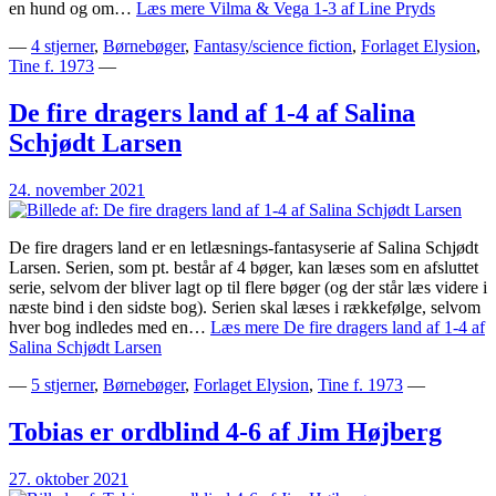
en hund og om…
Læs mere
Vilma & Vega 1-3 af Line Pryds
—
4 stjerner
,
Børnebøger
,
Fantasy/science fiction
,
Forlaget Elysion
,
Tine f. 1973
—
De fire dragers land af 1-4 af Salina
Schjødt Larsen
24. november 2021
De fire dragers land er en letlæsnings-fantasyserie af Salina Schjødt
Larsen. Serien, som pt. består af 4 bøger, kan læses som en afsluttet
serie, selvom der bliver lagt op til flere bøger (og der står læs videre i
næste bind i den sidste bog). Serien skal læses i rækkefølge, selvom
hver bog indledes med en…
Læs mere
De fire dragers land af 1-4 af
Salina Schjødt Larsen
—
5 stjerner
,
Børnebøger
,
Forlaget Elysion
,
Tine f. 1973
—
Tobias er ordblind 4-6 af Jim Højberg
27. oktober 2021