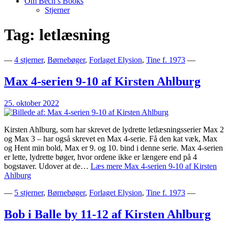
Om Bech’s Books
Stjerner
Tag:
letlæsning
Bogblog – Vi ♥ Bøger
Bech's Books
—
4 stjerner
,
Børnebøger
,
Forlaget Elysion
,
Tine f. 1973
—
Max 4-serien 9-10 af Kirsten Ahlburg
25. oktober 2022
Kirsten Ahlburg, som har skrevet de lydrette letlæsningsserier Max 2
og Max 3 – har også skrevet en Max 4-serie. Få den kat væk, Max
og Hent min bold, Max er 9. og 10. bind i denne serie. Max 4-serien
er lette, lydrette bøger, hvor ordene ikke er længere end på 4
bogstaver. Udover at de…
Læs mere
Max 4-serien 9-10 af Kirsten
Ahlburg
—
5 stjerner
,
Børnebøger
,
Forlaget Elysion
,
Tine f. 1973
—
Bob i Balle by 11-12 af Kirsten Ahlburg