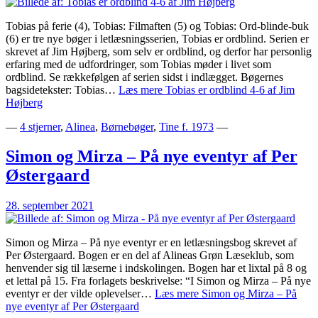
Tobias på ferie (4), Tobias: Filmaften (5) og Tobias: Ord-blinde-buk
(6) er tre nye bøger i letlæsningsserien, Tobias er ordblind. Serien er
skrevet af Jim Højberg, som selv er ordblind, og derfor har personlig
erfaring med de udfordringer, som Tobias møder i livet som
ordblind. Se rækkefølgen af serien sidst i indlægget. Bøgernes
bagsidetekster: Tobias…
Læs mere
Tobias er ordblind 4-6 af Jim
Højberg
—
4 stjerner
,
Alinea
,
Børnebøger
,
Tine f. 1973
—
Simon og Mirza – På nye eventyr af Per
Østergaard
28. september 2021
Simon og Mirza – På nye eventyr er en letlæsningsbog skrevet af
Per Østergaard. Bogen er en del af Alineas Grøn Læseklub, som
henvender sig til læserne i indskolingen. Bogen har et lixtal på 8 og
et lettal på 15. Fra forlagets beskrivelse: “I Simon og Mirza – På nye
eventyr er der vilde oplevelser…
Læs mere
Simon og Mirza – På
nye eventyr af Per Østergaard