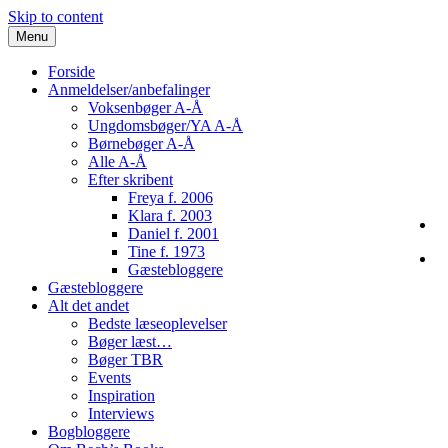
Skip to content
Menu
Forside
Anmeldelser/anbefalinger
Voksenbøger A-Å
Ungdomsbøger/YA A-Å
Børnebøger A-Å
Alle A-Å
Efter skribent
Freya f. 2006
Klara f. 2003
Daniel f. 2001
Tine f. 1973
Gæstebloggere
Gæstebloggere
Alt det andet
Bedste læseoplevelser
Bøger læst…
Bøger TBR
Events
Inspiration
Interviews
Bogbloggere