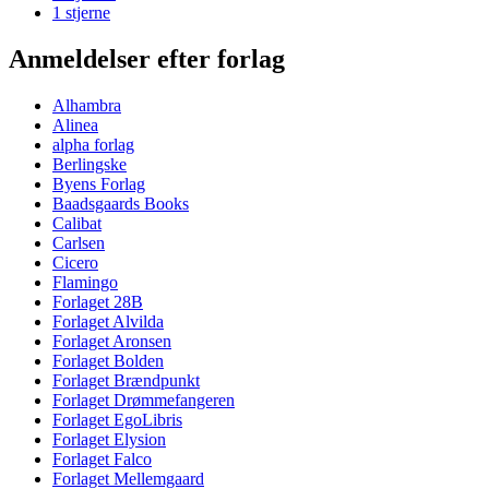
1 stjerne
Anmeldelser efter forlag
Alhambra
Alinea
alpha forlag
Berlingske
Byens Forlag
Baadsgaards Books
Calibat
Carlsen
Cicero
Flamingo
Forlaget 28B
Forlaget Alvilda
Forlaget Aronsen
Forlaget Bolden
Forlaget Brændpunkt
Forlaget Drømmefangeren
Forlaget EgoLibris
Forlaget Elysion
Forlaget Falco
Forlaget Mellemgaard