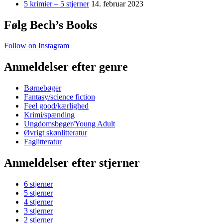
5 krimier – 5 stjerner
14. februar 2023
Følg Bech’s Books
Follow on Instagram
Anmeldelser efter genre
Børnebøger
Fantasy/science fiction
Feel good/kærlighed
Krimi/spænding
Ungdomsbøger/Young Adult
Øvrigt skønlitteratur
Faglitteratur
Anmeldelser efter stjerner
6 stjerner
5 stjerner
4 stjerner
3 stjerner
2 stjerner