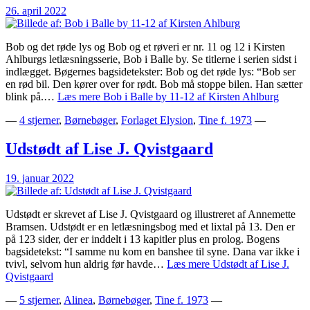
26. april 2022
Bob og det røde lys og Bob og et røveri er nr. 11 og 12 i Kirsten
Ahlburgs letlæsningsserie, Bob i Balle by. Se titlerne i serien sidst i
indlægget. Bøgernes bagsidetekster: Bob og det røde lys: “Bob ser
en rød bil. Den kører over for rødt. Bob må stoppe bilen. Han sætter
blink på.…
Læs mere
Bob i Balle by 11-12 af Kirsten Ahlburg
—
4 stjerner
,
Børnebøger
,
Forlaget Elysion
,
Tine f. 1973
—
Udstødt af Lise J. Qvistgaard
19. januar 2022
Udstødt er skrevet af Lise J. Qvistgaard og illustreret af Annemette
Bramsen. Udstødt er en letlæsningsbog med et lixtal på 13. Den er
på 123 sider, der er inddelt i 13 kapitler plus en prolog. Bogens
bagsidetekst: “I samme nu kom en banshee til syne. Dana var ikke i
tvivl, selvom hun aldrig før havde…
Læs mere
Udstødt af Lise J.
Qvistgaard
—
5 stjerner
,
Alinea
,
Børnebøger
,
Tine f. 1973
—