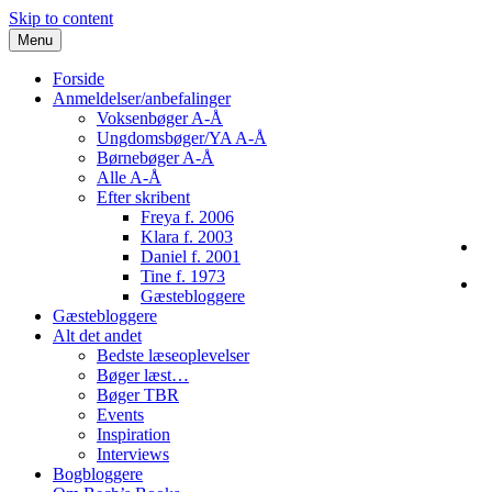
Skip to content
Menu
Forside
Anmeldelser/anbefalinger
Voksenbøger A-Å
Ungdomsbøger/YA A-Å
Børnebøger A-Å
Alle A-Å
Efter skribent
Freya f. 2006
Klara f. 2003
Daniel f. 2001
Tine f. 1973
Gæstebloggere
Gæstebloggere
Alt det andet
Bedste læseoplevelser
Bøger læst…
Bøger TBR
Events
Inspiration
Interviews
Bogbloggere