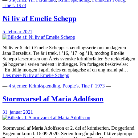
Tine f. 1973
—
Ni liv af Emelie Schepp
5. februar 2021
Ni liv er 6. del i Emelie Schepps spændingsserie om anklageren
Jana Berzelius. Tre år i træk, i ’16, ’17 og ’18, modtog Emelie
Schepp læserprisen om Årets svenske krimiforfatter. Se rækkefølgen
på bøgerne i serien nederst i indlægget. Fra forlagets beskrivelse:
“En tidlig morgen i april deles en optagelse af en ung mand på…
Læs mere
Ni liv af Emelie Schepp
—
4 stjerner
,
Krimi/spænding
,
People's
,
Tine f. 1973
—
Stormvarsel af Maria Adolfsson
31. januar 2021
Stormvarsel af Maria Adolfsson er 2. del af krimiserien, Doggerland.
Bogen udkom d. 16.09.2020. Serien foregår på den fiktive øgruppe