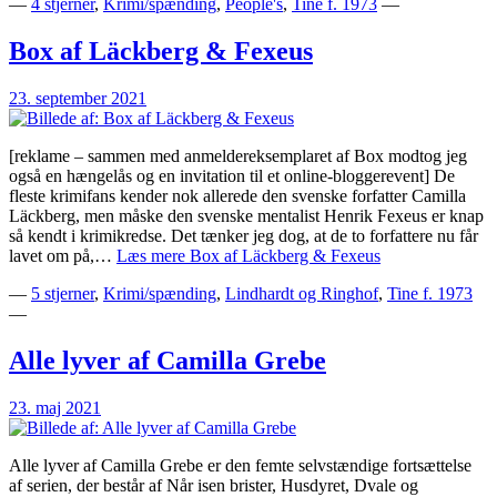
—
4 stjerner
,
Krimi/spænding
,
People's
,
Tine f. 1973
—
Box af Läckberg & Fexeus
23. september 2021
[reklame – sammen med anmeldereksemplaret af Box modtog jeg
også en hængelås og en invitation til et online-bloggerevent] De
fleste krimifans kender nok allerede den svenske forfatter Camilla
Läckberg, men måske den svenske mentalist Henrik Fexeus er knap
så kendt i krimikredse. Det tænker jeg dog, at de to forfattere nu får
lavet om på,…
Læs mere
Box af Läckberg & Fexeus
—
5 stjerner
,
Krimi/spænding
,
Lindhardt og Ringhof
,
Tine f. 1973
—
Alle lyver af Camilla Grebe
23. maj 2021
Alle lyver af Camilla Grebe er den femte selvstændige fortsættelse
af serien, der består af Når isen brister, Husdyret, Dvale og