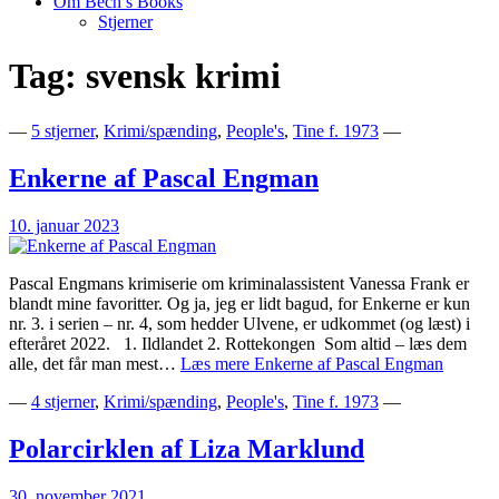
Om Bech’s Books
Stjerner
Tag:
svensk krimi
Bogblog – Vi ♥ Bøger
Bech's Books
—
5 stjerner
,
Krimi/spænding
,
People's
,
Tine f. 1973
—
Enkerne af Pascal Engman
10. januar 2023
Pascal Engmans krimiserie om kriminalassistent Vanessa Frank er
blandt mine favoritter. Og ja, jeg er lidt bagud, for Enkerne er kun
nr. 3. i serien – nr. 4, som hedder Ulvene, er udkommet (og læst) i
efteråret 2022. ⁣ ⁣ 1. Ildlandet 2. Rottekongen ⁣ Som altid – læs dem
alle, det får man mest…
Læs mere
Enkerne af Pascal Engman
—
4 stjerner
,
Krimi/spænding
,
People's
,
Tine f. 1973
—
Polarcirklen af Liza Marklund
30. november 2021