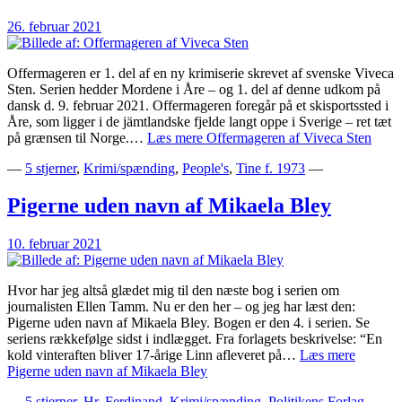
26. februar 2021
Offermageren er 1. del af en ny krimiserie skrevet af svenske Viveca
Sten. Serien hedder Mordene i Åre – og 1. del af denne udkom på
dansk d. 9. februar 2021. Offermageren foregår på et skisportssted i
Åre, som ligger i de jämtlandske fjelde langt oppe i Sverige – ret tæt
på grænsen til Norge.…
Læs mere
Offermageren af Viveca Sten
—
5 stjerner
,
Krimi/spænding
,
People's
,
Tine f. 1973
—
Pigerne uden navn af Mikaela Bley
10. februar 2021
Hvor har jeg altså glædet mig til den næste bog i serien om
journalisten Ellen Tamm. Nu er den her – og jeg har læst den:
Pigerne uden navn af Mikaela Bley. Bogen er den 4. i serien. Se
seriens rækkefølge sidst i indlægget. Fra forlagets beskrivelse: “En
kold vinteraften bliver 17-årige Linn afleveret på…
Læs mere
Pigerne uden navn af Mikaela Bley
—
5 stjerner
,
Hr. Ferdinand
,
Krimi/spænding
,
Politikens Forlag
,