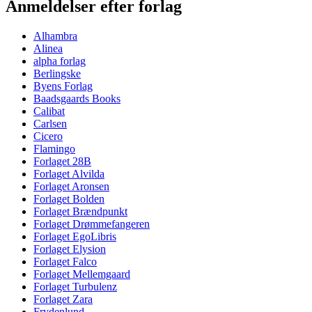
Anmeldelser efter forlag
Alhambra
Alinea
alpha forlag
Berlingske
Byens Forlag
Baadsgaards Books
Calibat
Carlsen
Cicero
Flamingo
Forlaget 28B
Forlaget Alvilda
Forlaget Aronsen
Forlaget Bolden
Forlaget Brændpunkt
Forlaget Drømmefangeren
Forlaget EgoLibris
Forlaget Elysion
Forlaget Falco
Forlaget Mellemgaard
Forlaget Turbulenz
Forlaget Zara
Frydenlund