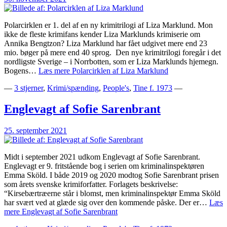
Polarcirklen er 1. del af en ny krimitrilogi af Liza Marklund. Mon
ikke de fleste krimifans kender Liza Marklunds krimiserie om
Annika Bengtzon? Liza Marklund har fået udgivet mere end 23
mio. bøger på mere end 40 sprog. Den nye krimitrilogi foregår i det
nordligste Sverige – i Norrbotten, som er Liza Marklunds hjemegn.
Bogens…
Læs mere
Polarcirklen af Liza Marklund
—
3 stjerner
,
Krimi/spænding
,
People's
,
Tine f. 1973
—
Englevagt af Sofie Sarenbrant
25. september 2021
Midt i september 2021 udkom Englevagt af Sofie Sarenbrant.
Englevagt er 9. fritstående bog i serien om kriminalinspektøren
Emma Sköld. I både 2019 og 2020 modtog Sofie Sarenbrant prisen
som årets svenske krimiforfatter. Forlagets beskrivelse:
“Kirsebærtræerne står i blomst, men kriminalinspektør Emma Sköld
har svært ved at glæde sig over den kommende påske. Der er…
Læs
mere
Englevagt af Sofie Sarenbrant