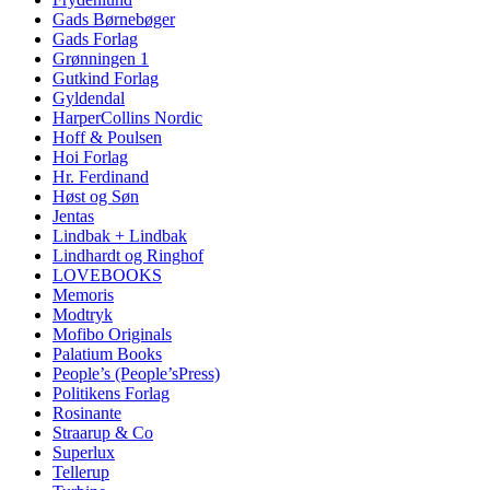
Gads Børnebøger
Gads Forlag
Grønningen 1
Gutkind Forlag
Gyldendal
HarperCollins Nordic
Hoff & Poulsen
Hoi Forlag
Hr. Ferdinand
Høst og Søn
Jentas
Lindbak + Lindbak
Lindhardt og Ringhof
LOVEBOOKS
Memoris
Modtryk
Mofibo Originals
Palatium Books
People’s (People’sPress)
Politikens Forlag
Rosinante
Straarup & Co
Superlux
Tellerup