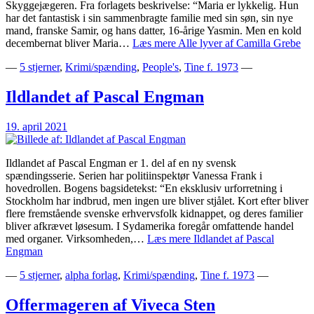
Skyggejægeren. Fra forlagets beskrivelse: “Maria er lykkelig. Hun
har det fantastisk i sin sammenbragte familie med sin søn, sin nye
mand, franske Samir, og hans datter, 16-årige Yasmin. Men en kold
decembernat bliver Maria…
Læs mere
Alle lyver af Camilla Grebe
—
5 stjerner
,
Krimi/spænding
,
People's
,
Tine f. 1973
—
Ildlandet af Pascal Engman
19. april 2021
Ildlandet af Pascal Engman er 1. del af en ny svensk
spændingsserie. Serien har politiinspektør Vanessa Frank i
hovedrollen. Bogens bagsidetekst: “En eksklusiv urforretning i
Stockholm har indbrud, men ingen ure bliver stjålet. Kort efter bliver
flere fremstående svenske erhvervsfolk kidnappet, og deres familier
bliver afkrævet løsesum. I Sydamerika foregår omfattende handel
med organer. Virksomheden,…
Læs mere
Ildlandet af Pascal
Engman
—
5 stjerner
,
alpha forlag
,
Krimi/spænding
,
Tine f. 1973
—
Offermageren af Viveca Sten