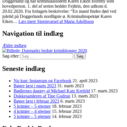
Doggerland og har kriminalassistent Karen Eiken Hornby som
hovedperson. 1. del af serien hedder Fejltrin, den udkom d.
20.02.2020. Fra forlagets beskrivelse: “En mand findes død ved
juletid på Doggerlands nordligste ø. Kriminalinspektør Karen
Eiken…
Læs mere
Stormvarsel af Maria Adolfsson
Navigation til indlæg
Ældre indlæg
Søg efter:
Seneste indlæg
Nu kun: Instagram og Facebook
21. april 2023
Bøger læst i marts 2023
31. marts 2023
Bødlernes daggry af Michael Katz Krefeld
17. marts 2023
Dukkesamleren af Tine Gudrun
13. marts 2023
Bøger læst i februar 2023
6. marts 2023
5 krimier – 5 stjerner
18. februar 2023
4 krimier – 4 stjerner
15. februar 2023
5 krimier – 5 stjerner
14. februar 2023