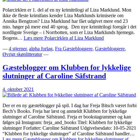
Polarcirklen er 1. del af en ny krimitrilogi af Liza Marklund. Mon
ikke de fleste krimifans kender Liza Marklunds krimiserie om
Annika Bengtzon? Liza Marklund har fået udgivet mere end 23
mio. bøger på mere end 40 sprog. Den nye krimitrilogi foregår i det
nordligste Sverige – i Norrbotten, som er Liza Marklunds hjemegn.
Bogens…
Læs mere
Polarcirklen af Liza Marklund
—
4 stjerner
,
alpha forlag
,
Fra Gæstebloggere
,
Gæstebloggere
,
Øvrigt skønlitteratur
—
Gæsteblogger om Klubben for lykkelige
slutninger af Caroline Säfstrand
4. oktober 2021
Der er en ny gæsteblogger på spil. I dag har Freja Bitsch været forbi
Bech’s Books. Freja har læst og anmeldt Klubben for lykkelige
slutninger af Caroline Säfstrand. Freja er bookstagrammer og kan
følges på Instagram: freja_and_books Titel: Klubben for lykkelige
slutninger Forfatter: Caroline Säfstrand Udgivelsesdato: 10-05-2021
“Klubben for lykkelige slutninger” af Caroline Säfstrand handler…
Læs mere
Gæsteblogger om Klubben for lykkelige slutninger af