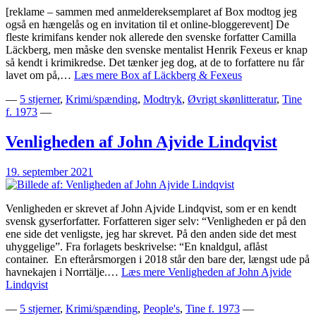
[reklame – sammen med anmeldereksemplaret af Box modtog jeg
også en hængelås og en invitation til et online-bloggerevent] De
fleste krimifans kender nok allerede den svenske forfatter Camilla
Läckberg, men måske den svenske mentalist Henrik Fexeus er knap
så kendt i krimikredse. Det tænker jeg dog, at de to forfattere nu får
lavet om på,…
Læs mere
Box af Läckberg & Fexeus
—
5 stjerner
,
Krimi/spænding
,
Modtryk
,
Øvrigt skønlitteratur
,
Tine
f. 1973
—
Venligheden af John Ajvide Lindqvist
19. september 2021
Venligheden er skrevet af John Ajvide Lindqvist, som er en kendt
svensk gyserforfatter. Forfatteren siger selv: “Venligheden er på den
ene side det venligste, jeg har skrevet. På den anden side det mest
uhyggelige”. Fra forlagets beskrivelse: “En knaldgul, aflåst
container. En efterårsmorgen i 2018 står den bare der, længst ude på
havnekajen i Norrtälje.…
Læs mere
Venligheden af John Ajvide
Lindqvist
—
5 stjerner
,
Krimi/spænding
,
People's
,
Tine f. 1973
—