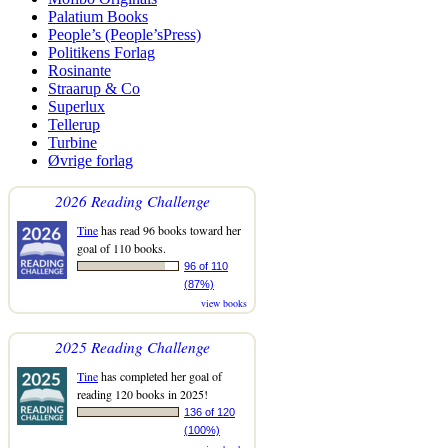
Palatium Books
People’s (People’sPress)
Politikens Forlag
Rosinante
Straarup & Co
Superlux
Tellerup
Turbine
Øvrige forlag
2026 Reading Challenge
Tine
has read 96 books toward her
goal of 110 books.
96 of 110
(87%)
view books
2025 Reading Challenge
Tine
has completed her goal of
reading 120 books in 2025!
136 of 120
(100%)