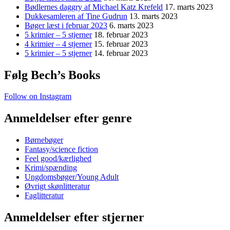
Bødlernes daggry af Michael Katz Krefeld
17. marts 2023
Dukkesamleren af Tine Gudrun
13. marts 2023
Bøger læst i februar 2023
6. marts 2023
5 krimier – 5 stjerner
18. februar 2023
4 krimier – 4 stjerner
15. februar 2023
5 krimier – 5 stjerner
14. februar 2023
Følg Bech’s Books
Follow on Instagram
Anmeldelser efter genre
Børnebøger
Fantasy/science fiction
Feel good/kærlighed
Krimi/spænding
Ungdomsbøger/Young Adult
Øvrigt skønlitteratur
Faglitteratur
Anmeldelser efter stjerner