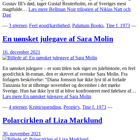
Gustav III’s død, tager Gustaf Reuterholm, en af Sveriges mest
magtfulde…
Læs mere
Bellman Noir trilogien af Niklas Natt och
Dag
—
3 stjerner
,
Feel good/kærlighed
,
Palatium Books
,
Tine f. 1973
—
En uønsket julegave af Sara Molin
16. december 2021
En uønsket julegave – er som titlen nok siger en julehistorie, en feel
good/chick lit-roman, den er skrevet af svenske Sara Molin. Fra
forlagets beskrivelse: “Diana Jonsson har ikke lyst til at forlade
Tanzania for at tilbringe november og december i det mørke
Sverige. Hun har ikke lyst til at blive konfronteret med følelsen af…
Læs mere
En uønsket julegave af Sara Molin
—
4 stjerner
,
Krimi/spænding
,
People's
,
Tine f. 1973
—
Polarcirklen af Liza Marklund
30. november 2021