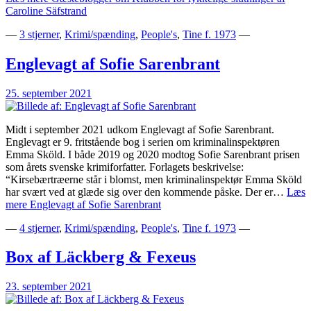
Caroline Säfstrand
—
3 stjerner
,
Krimi/spænding
,
People's
,
Tine f. 1973
—
Englevagt af Sofie Sarenbrant
25. september 2021
Midt i september 2021 udkom Englevagt af Sofie Sarenbrant.
Englevagt er 9. fritstående bog i serien om kriminalinspektøren
Emma Sköld. I både 2019 og 2020 modtog Sofie Sarenbrant prisen
som årets svenske krimiforfatter. Forlagets beskrivelse:
“Kirsebærtræerne står i blomst, men kriminalinspektør Emma Sköld
har svært ved at glæde sig over den kommende påske. Der er…
Læs
mere
Englevagt af Sofie Sarenbrant
—
4 stjerner
,
Krimi/spænding
,
People's
,
Tine f. 1973
—
Box af Läckberg & Fexeus
23. september 2021