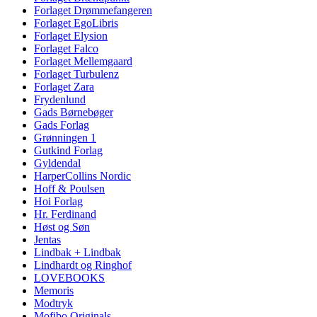
Forlaget Drømmefangeren
Forlaget EgoLibris
Forlaget Elysion
Forlaget Falco
Forlaget Mellemgaard
Forlaget Turbulenz
Forlaget Zara
Frydenlund
Gads Børnebøger
Gads Forlag
Grønningen 1
Gutkind Forlag
Gyldendal
HarperCollins Nordic
Hoff & Poulsen
Hoi Forlag
Hr. Ferdinand
Høst og Søn
Jentas
Lindbak + Lindbak
Lindhardt og Ringhof
LOVEBOOKS
Memoris
Modtryk
Mofibo Originals