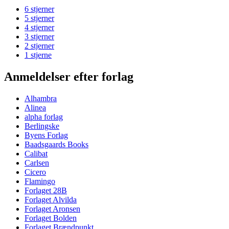
6 stjerner
5 stjerner
4 stjerner
3 stjerner
2 stjerner
1 stjerne
Anmeldelser efter forlag
Alhambra
Alinea
alpha forlag
Berlingske
Byens Forlag
Baadsgaards Books
Calibat
Carlsen
Cicero
Flamingo
Forlaget 28B
Forlaget Alvilda
Forlaget Aronsen
Forlaget Bolden
Forlaget Brændpunkt