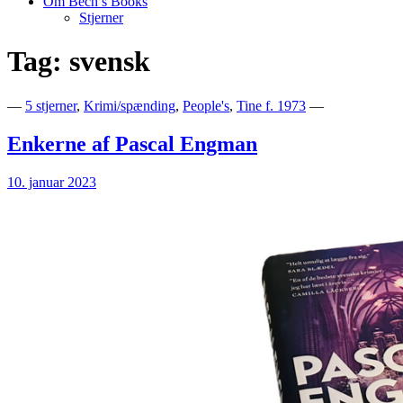
Om Bech’s Books
Stjerner
Tag:
svensk
Bogblog – Vi ♥ Bøger
Bech's Books
—
5 stjerner
,
Krimi/spænding
,
People's
,
Tine f. 1973
—
Enkerne af Pascal Engman
10. januar 2023