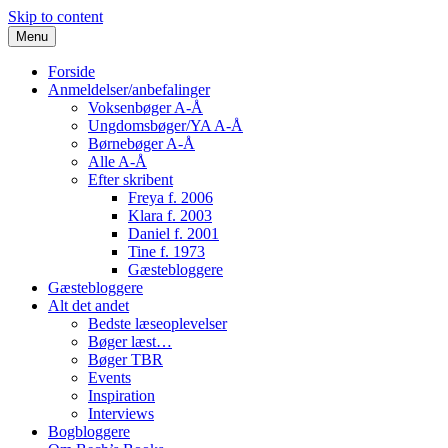
Skip to content
Menu
Forside
Anmeldelser/anbefalinger
Voksenbøger A-Å
Ungdomsbøger/YA A-Å
Børnebøger A-Å
Alle A-Å
Efter skribent
Freya f. 2006
Klara f. 2003
Daniel f. 2001
Tine f. 1973
Gæstebloggere
Gæstebloggere
Alt det andet
Bedste læseoplevelser
Bøger læst…
Bøger TBR
Events
Inspiration
Interviews
Bogbloggere