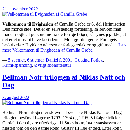
21. november 2022
𝐕𝐞𝐥𝐤𝐨𝐦𝐦𝐞𝐧 𝐭𝐢𝐥 𝐄𝐯𝐢𝐠𝐡𝐞𝐝𝐞𝐧 af Camilla Grebe er 6. del i krimiserien,
Den mørke side. Det er en selvstændig fortælling, så selvom man
møder nogle af personerne fra de forrige bøger, så synes jeg ikke, at
det er et must at have læst dem. – Men gør det gerne.⁣ Forlagets
beskrivelse: “Lykke Andersen er forlagsredaktør og gift med…
Læs
mere
Velkommen til Evigheden af Camilla Grebe
—
5 stjerner
,
6 stjerner
,
Daniel f. 2001
,
Gutkind Forlag
,
Krimi/spænding
,
Øvrigt skønlitteratur
—
Bellman Noir trilogien af Niklas Natt och
Dag
8. august 2022
Bellman Noir trilogien er skrevet af svenske Niklas Natt och Dag,
trilogien består af bøgerne 1793, 1794 og 1795. Vi følger Mickel
Cardell i den dystre efterkrigstid i Stockholm, hvor statskassen er
næsten tom og den gamle kong Gustav III lige er død. Efter kong