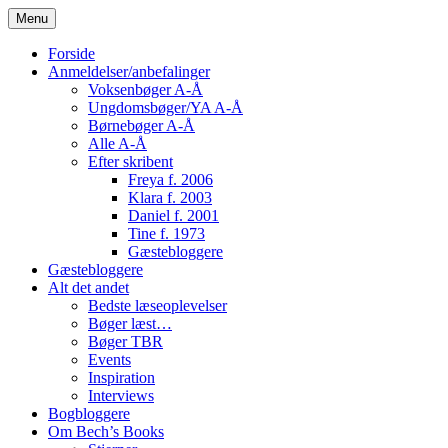
Skip
Menu
to
content
Forside
Anmeldelser/anbefalinger
Voksenbøger A-Å
Ungdomsbøger/YA A-Å
Børnebøger A-Å
Alle A-Å
Efter skribent
Freya f. 2006
Klara f. 2003
Daniel f. 2001
Tine f. 1973
Gæstebloggere
Gæstebloggere
Alt det andet
Bedste læseoplevelser
Bøger læst…
Bøger TBR
Events
Inspiration
Interviews
Bogbloggere
Om Bech’s Books