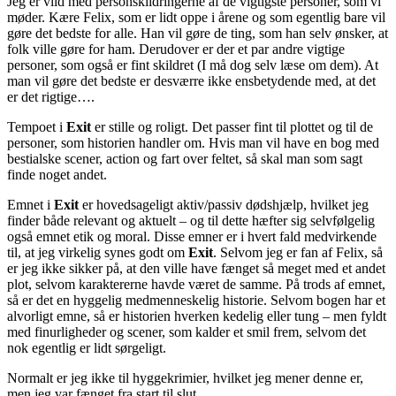
Jeg er vild med personskildringerne af de vigtigste personer, som vi
møder. Kære Felix, som er lidt oppe i årene og som egentlig bare vil
gøre det bedste for alle. Han vil gøre de ting, som han selv ønsker, at
folk ville gøre for ham. Derudover er der et par andre vigtige
personer, som også er fint skildret (I må dog selv læse om dem). At
man vil gøre det bedste er desværre ikke ensbetydende med, at det
er det rigtige….
Tempoet i
Exit
er stille og roligt. Det passer fint til plottet og til de
personer, som historien handler om. Hvis man vil have en bog med
bestialske scener, action og fart over feltet, så skal man som sagt
finde noget andet.
Emnet i
Exit
er hovedsageligt aktiv/passiv dødshjælp, hvilket jeg
finder både relevant og aktuelt – og til dette hæfter sig selvfølgelig
også emnet etik og moral. Disse emner er i hvert fald medvirkende
til, at jeg virkelig synes godt om
Exit
. Selvom jeg er fan af Felix, så
er jeg ikke sikker på, at den ville have fænget så meget med et andet
plot, selvom karaktererne havde været de samme. På trods af emnet,
så er det en hyggelig medmenneskelig historie. Selvom bogen har et
alvorligt emne, så er historien hverken kedelig eller tung – men fyldt
med finurligheder og scener, som kalder et smil frem, selvom det
nok egentlig er lidt sørgeligt.
Normalt er jeg ikke til hyggekrimier, hvilket jeg mener denne er,
men jeg var fænget fra start til slut.