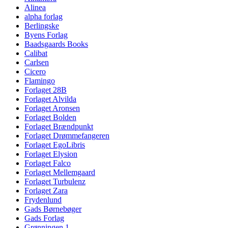
Alinea
alpha forlag
Berlingske
Byens Forlag
Baadsgaards Books
Calibat
Carlsen
Cicero
Flamingo
Forlaget 28B
Forlaget Alvilda
Forlaget Aronsen
Forlaget Bolden
Forlaget Brændpunkt
Forlaget Drømmefangeren
Forlaget EgoLibris
Forlaget Elysion
Forlaget Falco
Forlaget Mellemgaard
Forlaget Turbulenz
Forlaget Zara
Frydenlund
Gads Børnebøger
Gads Forlag
Grønningen 1