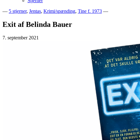
Stjerner
—
5 stjerner
,
Jentas
,
Krimi/spænding
,
Tine f. 1973
—
Bogblog – Vi ♥ Bøger
Bech's Books
Exit af Belinda Bauer
7. september 2021