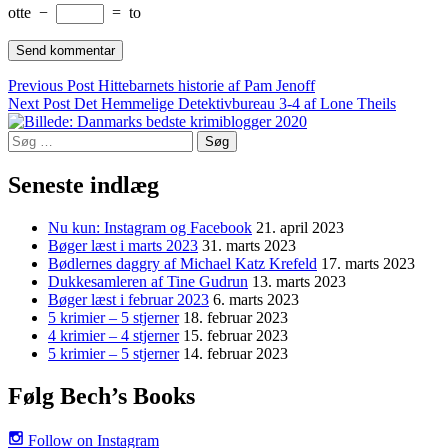
otte
−
=
to
Indlægsnavigation
Previous Post
Hittebarnets historie af Pam Jenoff
Next Post
Det Hemmelige Detektivbureau 3-4 af Lone Theils
Søg
efter:
Seneste indlæg
Nu kun: Instagram og Facebook
21. april 2023
Bøger læst i marts 2023
31. marts 2023
Bødlernes daggry af Michael Katz Krefeld
17. marts 2023
Dukkesamleren af Tine Gudrun
13. marts 2023
Bøger læst i februar 2023
6. marts 2023
5 krimier – 5 stjerner
18. februar 2023
4 krimier – 4 stjerner
15. februar 2023
5 krimier – 5 stjerner
14. februar 2023
Følg Bech’s Books
Follow on Instagram