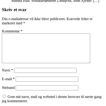
Martha Hall: Solsikkesøstrene Lindqvist, John Ajvide: […]
Skriv et svar
Din e-mailadresse vil ikke blive publiceret.
Krævede felter er
markeret med
*
Kommentar
*
Navn
*
E-mail
*
Websted
Gem mit navn, mail og websted i denne browser til næste gang
jeg kommenterer.