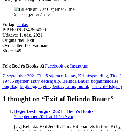
5 af 6 stjerner /Tine
Forlag:
Jentas
ISBN: 9788742604090
Udgave: 1. udg. 2021
Originaltitel: Exit
Oversætter: Per Vadmand
Sider: 349
___
Følg
Bech’s Books
på
Facebook
og
Instagram
.
7. september 2021
Tine
5 stjerner
,
Jentas
,
Krimi/spænding
,
Tine f.
1973
5 stjerner
,
aktiv dødshjælp
,
Belinda Bauer
,
boganmeldelse
,
bogblog
,
bogblogger
,
etik
,
Jentas
,
krimi
,
moral
,
passiv dødshjælp
1 thought on “
Exit af Belinda Bauer
”
Bøger læst i august 2021 – Bech's Books
7. september 2021 at 11:26
Svar
[…] Belinda: Exit Jenoff, Pam: Hittebarnets historie Kelly,