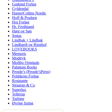
Gutkind Forlag
Gyldendal
HarperCollins Nordic
Hoff & Poulsen
Hoi Forlag
Hr. Ferdinand
Høst og Søn
Jentas
Lindbak + Lindbak
Lindhardt og Ringhof
LOVEBOOKS
Memoris
Modtryk
Mofibo Originals
Palatium Books
People’s (People’sPress)
Politikens Forlag
Rosinante
Straarup & Co
Superlux
Tellerup
Turbine
Øvrige forlag