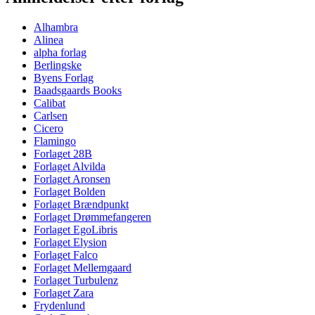
Alhambra
Alinea
alpha forlag
Berlingske
Byens Forlag
Baadsgaards Books
Calibat
Carlsen
Cicero
Flamingo
Forlaget 28B
Forlaget Alvilda
Forlaget Aronsen
Forlaget Bolden
Forlaget Brændpunkt
Forlaget Drømmefangeren
Forlaget EgoLibris
Forlaget Elysion
Forlaget Falco
Forlaget Mellemgaard
Forlaget Turbulenz
Forlaget Zara
Frydenlund