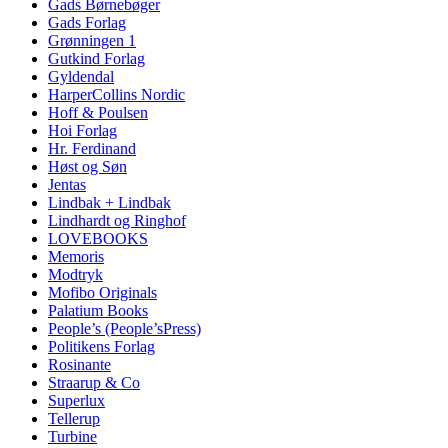
Gads Børnebøger
Gads Forlag
Grønningen 1
Gutkind Forlag
Gyldendal
HarperCollins Nordic
Hoff & Poulsen
Hoi Forlag
Hr. Ferdinand
Høst og Søn
Jentas
Lindbak + Lindbak
Lindhardt og Ringhof
LOVEBOOKS
Memoris
Modtryk
Mofibo Originals
Palatium Books
People’s (People’sPress)
Politikens Forlag
Rosinante
Straarup & Co
Superlux
Tellerup
Turbine