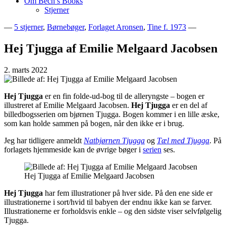
Om Bech’s Books
Stjerner
—
5 stjerner
,
Børnebøger
,
Forlaget Aronsen
,
Tine f. 1973
—
Bogblog – Vi ♥ Bøger
Bech's Books
Hej Tjugga af Emilie Melgaard Jacobsen
2. marts 2022
Hej Tjugga
er en fin folde-ud-bog til de alleryngste – bogen er
illustreret af Emilie Melgaard Jacobsen.
Hej Tjugga
er en del af
billedbogsserien om bjørnen Tjugga. Bogen kommer i en lille æske,
som kan holde sammen på bogen, når den ikke er i brug.
Jeg har tidligere anmeldt
Natbjørnen Tjugga
og
Tæl med Tjugga
. På
forlagets hjemmeside kan de øvrige bøger i
serien
ses.
Hej Tjugga af Emilie Melgaard Jacobsen
Hej Tjugga
har fem illustrationer på hver side. På den ene side er
illustrationerne i sort/hvid til babyen der endnu ikke kan se farver.
Illustrationerne er forholdsvis enkle – og den sidste viser selvfølgelig
Tjugga.