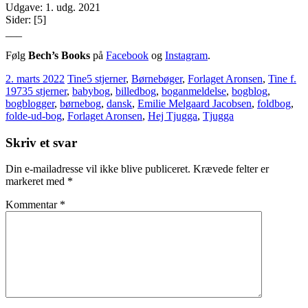
Udgave: 1. udg. 2021
Sider: [5]
___
Følg
Bech’s Books
på
Facebook
og
Instagram
.
2. marts 2022
Tine
5 stjerner
,
Børnebøger
,
Forlaget Aronsen
,
Tine f.
1973
5 stjerner
,
babybog
,
billedbog
,
boganmeldelse
,
bogblog
,
bogblogger
,
børnebog
,
dansk
,
Emilie Melgaard Jacobsen
,
foldbog
,
folde-ud-bog
,
Forlaget Aronsen
,
Hej Tjugga
,
Tjugga
Skriv et svar
Din e-mailadresse vil ikke blive publiceret.
Krævede felter er
markeret med
*
Kommentar
*