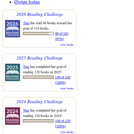
Øvrige forlag
2026 Reading Challenge
Tine
has read 96 books toward her
goal of 110 books.
96 of 110
(87%)
view books
2025 Reading Challenge
Tine
has completed her goal of
reading 120 books in 2025!
136 of 120
(100%)
view books
2024 Reading Challenge
Tine
has completed her goal of
reading 120 books in 2024!
158 of 120
(100%)
view books