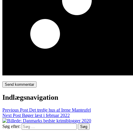
Indlægsnavigation
Previous Post
Det tredje hus af Irene Manteufel
Next Post
Bøger læst i februar 2022
Søg efter: