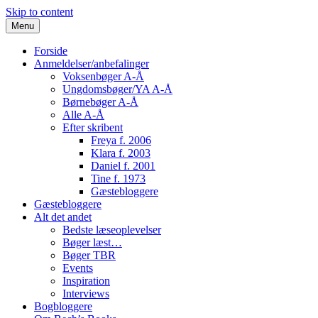
Skip to content
Menu
Forside
Anmeldelser/anbefalinger
Voksenbøger A-Å
Ungdomsbøger/YA A-Å
Børnebøger A-Å
Alle A-Å
Efter skribent
Freya f. 2006
Klara f. 2003
Daniel f. 2001
Tine f. 1973
Gæstebloggere
Gæstebloggere
Alt det andet
Bedste læseoplevelser
Bøger læst…
Bøger TBR
Events
Inspiration
Interviews
Bogbloggere