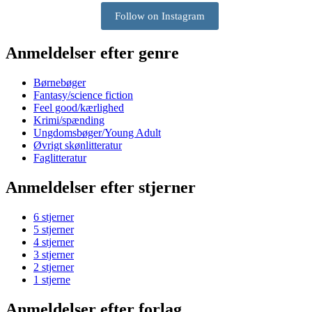
Follow on Instagram
Anmeldelser efter genre
Børnebøger
Fantasy/science fiction
Feel good/kærlighed
Krimi/spænding
Ungdomsbøger/Young Adult
Øvrigt skønlitteratur
Faglitteratur
Anmeldelser efter stjerner
6 stjerner
5 stjerner
4 stjerner
3 stjerner
2 stjerner
1 stjerne
Anmeldelser efter forlag