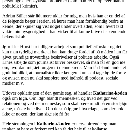
personlige eller psykiske problemer (som man ret tit oplever blandt
politifolk i krimier).
Adrian Stiller står lidt mere uklar for mig, men hvis han er en del af
de følgende bøger i serien, så lærer man ham forhåbentlig bedre at
kende, der skjuler sig vist noget under overfladen, som i hvert fald
vakte min nysgerrighed – han virker til at kunne blive et spændende
bekendtskab.
Jørn Lier Horst har tidligere arbejdet som politiefterforsker og det
kan man tydeligt mærke at han kan drage fordel af på måden han får
givet grundige troværdige beskrivelser af politiets arbejde. Også
Lines arbejde som journalist bliver beskrevet, så man får en god ide
om, hvordan miljøet fungerer i denne kreds. Man får blandt andet et
godt indblik i, at journalister ikke længere kun skal tage højde for tv
og aviser, men nu skal supplere med indhold til podcast, sociale
medier m.v.
Udover opklaringen af den gamle sag, så handler
Katharina-koden
også om løgn. Om løgn blandt mennesker, og hvad det gør ved
relationen og ved det menneske, som skal bære rundt på en stor løgn
alene, måske hele livet. Om de små løgne i hverdage, som der nok
ikke er nogen, der kan sige sig fri fra.
Hele stemningen i
Katharina-koden
er nervepirrende og man
tænker, at bare et forkert ord kan få det hele til at kollapse.