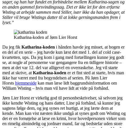
sager, og han har fundet en forbindelse mellem Katharina-sagen og
en anden gammel forsvindingssag. Det er ikke let for den erfarne
Wisting at arbejde sammen med Stiller, især ikke da han opdager, at
Stiller vil bruge Wistings datter til at lokke gerningsmanden frem i
lyset.”
Katharina-koden af Jørn Lier Horst
Da jeg fik
Katharina-koden
i hånden havde jeg misset, at bogen er
en del af en serie – jeg havde kun læst det med 1. del af cold case-
kvartetten, ups. Da jeg kom i gang med fortællingen kunne jeg godt
se, at nogle af personerne var gengangere fra en tidligere historie –
men at det var 12. del var alligevel en overraskelse. Jeg vil starte
med at skrive, at
Katharina-koden
er et fint sted at starte, hvis man
ikke har været med fra begyndelsen af serien. På Jørn Lier
Horsts
hjemmeside
kan man læse lidt baggrundsinformation om
William Wisting – hvis man vil have lidt at vide på forhånd.
Jørn Lier Horst er virkelig god til personbeskrivelser, så selvom jeg
ikke kendte Wisting og hans datter, Line på forhånd, så kunne jeg
sagtens følge dem, og jeg synes ret hurtigt, at jeg lærte dem at
kende. Man kan vist næsten ikke undgå at synes godt om Wisting og
det er en fornøjelse at læse en krimi, hvor hovedpersonen virker som
en rimelig almindelig og jordnær mand, far og bedstefar uden store