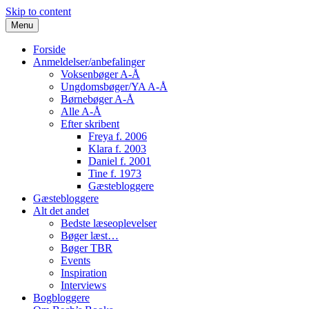
Skip to content
Menu
Forside
Anmeldelser/anbefalinger
Voksenbøger A-Å
Ungdomsbøger/YA A-Å
Børnebøger A-Å
Alle A-Å
Efter skribent
Freya f. 2006
Klara f. 2003
Daniel f. 2001
Tine f. 1973
Gæstebloggere
Gæstebloggere
Alt det andet
Bedste læseoplevelser
Bøger læst…
Bøger TBR
Events
Inspiration
Interviews
Bogbloggere