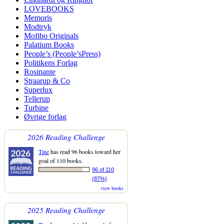
LOVEBOOKS
Memoris
Modtryk
Mofibo Originals
Palatium Books
People’s (People’sPress)
Politikens Forlag
Rosinante
Straarup & Co
Superlux
Tellerup
Turbine
Øvrige forlag
2026 Reading Challenge
Tine
has read 96 books toward her
goal of 110 books.
96 of 110
(87%)
view books
2025 Reading Challenge