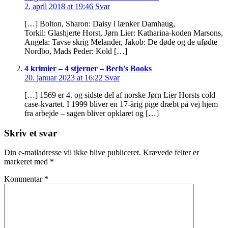
2. april 2018 at 19:46
Svar
[…] Bolton, Sharon: Daisy i lænker Damhaug,
Torkil: Glashjerte Horst, Jørn Lier: Katharina-koden Marsons,
Angela: Tavse skrig Melander, Jakob: De døde og de ufødte
Nordbo, Mads Peder: Kold […]
4 krimier – 4 stjerner – Bech's Books
20. januar 2023 at 16:22
Svar
[…] 1569 er 4. og sidste del af norske Jørn Lier Horsts cold
case-kvartet. I 1999 bliver en 17-årig pige dræbt på vej hjem
fra arbejde – sagen bliver opklaret og […]
Skriv et svar
Din e-mailadresse vil ikke blive publiceret.
Krævede felter er
markeret med
*
Kommentar
*