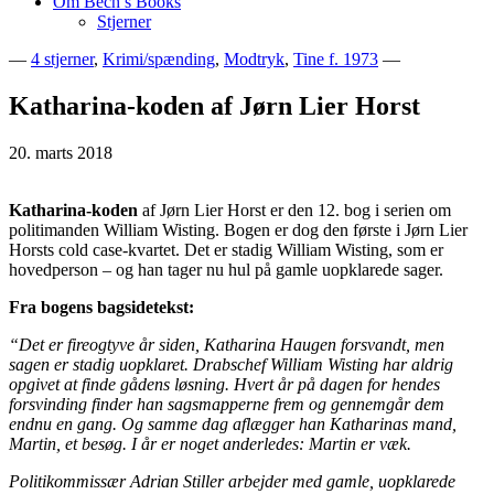
Om Bech’s Books
Stjerner
—
4 stjerner
,
Krimi/spænding
,
Modtryk
,
Tine f. 1973
—
Bogblog – Vi ♥ Bøger
Bech's Books
Katharina-koden af Jørn Lier Horst
20. marts 2018
Katharina-koden
af Jørn Lier Horst er den 12. bog i serien om
politimanden William Wisting. Bogen er dog den første i Jørn Lier
Horsts cold case-kvartet. Det er stadig William Wisting, som er
hovedperson – og han tager nu hul på gamle uopklarede sager.
Fra bogens bagsidetekst:
“Det er fireogtyve år siden, Katharina Haugen forsvandt, men
sagen er stadig uopklaret. Drabschef William Wisting har aldrig
opgivet at finde gådens løsning. Hvert år på dagen for hendes
forsvinding finder han sagsmapperne frem og gennemgår dem
endnu en gang. Og samme dag aflægger han Katharinas mand,
Martin, et besøg. I år er noget anderledes: Martin er væk.
Politikommissær Adrian Stiller arbejder med gamle, uopklarede