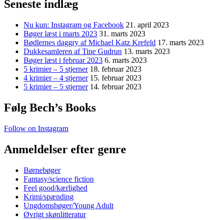
Seneste indlæg
Nu kun: Instagram og Facebook
21. april 2023
Bøger læst i marts 2023
31. marts 2023
Bødlernes daggry af Michael Katz Krefeld
17. marts 2023
Dukkesamleren af Tine Gudrun
13. marts 2023
Bøger læst i februar 2023
6. marts 2023
5 krimier – 5 stjerner
18. februar 2023
4 krimier – 4 stjerner
15. februar 2023
5 krimier – 5 stjerner
14. februar 2023
Følg Bech’s Books
Follow on Instagram
Anmeldelser efter genre
Børnebøger
Fantasy/science fiction
Feel good/kærlighed
Krimi/spænding
Ungdomsbøger/Young Adult
Øvrigt skønlitteratur