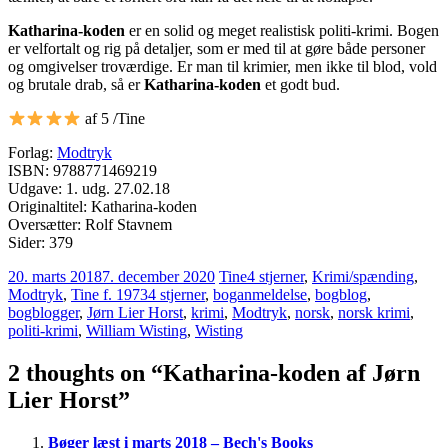
Katharina-koden
er en solid og meget realistisk politi-krimi. Bogen
er velfortalt og rig på detaljer, som er med til at gøre både personer
og omgivelser troværdige. Er man til krimier, men ikke til blod, vold
og brutale drab, så er
Katharina-koden
et godt bud.
af 5 /Tine
Forlag:
Modtryk
ISBN: 9788771469219
Udgave: 1. udg. 27.02.18
Originaltitel: Katharina-koden
Oversætter: Rolf Stavnem
Sider: 379
20. marts 2018
7. december 2020
Tine
4 stjerner
,
Krimi/spænding
,
Modtryk
,
Tine f. 1973
4 stjerner
,
boganmeldelse
,
bogblog
,
bogblogger
,
Jørn Lier Horst
,
krimi
,
Modtryk
,
norsk
,
norsk krimi
,
politi-krimi
,
William Wisting
,
Wisting
2 thoughts on “
Katharina-koden af Jørn
Lier Horst
”
Bøger læst i marts 2018 – Bech's Books