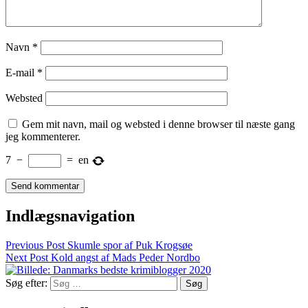
Navn
*
E-mail
*
Websted
Gem mit navn, mail og websted i denne browser til næste gang
jeg kommenterer.
7
−
=
en
Indlægsnavigation
Previous Post
Skumle spor af Puk Krogsøe
Next Post
Kold angst af Mads Peder Nordbo
Søg efter: