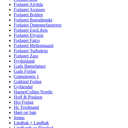
Forlaget Alvilda
Forlaget Aronsen
Forlaget Bolden
Forlaget Brændpunkt
Forlaget Drømmefangeren
Forlaget EgoLibris
Forlaget Elysion
Forlaget Falco
Forlaget Mellemgaard
Forlaget Turbulenz
Forlaget Zara
Frydenlund
Gads Børnebøger
Gads Forlag
Grønningen 1
Gutkind Forlag
Gyldendal
HarperCollins Nordic
Hoff & Poulsen
Hoi Forlag
Hr. Ferdinand
Høst og Søn
Jentas
Lindbak + Lindbak
Lindhardt og Ringhof