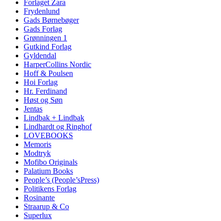
Forlaget Zara
Frydenlund
Gads Børnebøger
Gads Forlag
Grønningen 1
Gutkind Forlag
Gyldendal
HarperCollins Nordic
Hoff & Poulsen
Hoi Forlag
Hr. Ferdinand
Høst og Søn
Jentas
Lindbak + Lindbak
Lindhardt og Ringhof
LOVEBOOKS
Memoris
Modtryk
Mofibo Originals
Palatium Books
People’s (People’sPress)
Politikens Forlag
Rosinante
Straarup & Co
Superlux