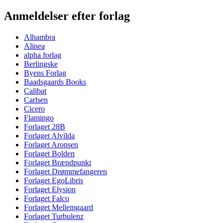
Anmeldelser efter forlag
Alhambra
Alinea
alpha forlag
Berlingske
Byens Forlag
Baadsgaards Books
Calibat
Carlsen
Cicero
Flamingo
Forlaget 28B
Forlaget Alvilda
Forlaget Aronsen
Forlaget Bolden
Forlaget Brændpunkt
Forlaget Drømmefangeren
Forlaget EgoLibris
Forlaget Elysion
Forlaget Falco
Forlaget Mellemgaard
Forlaget Turbulenz