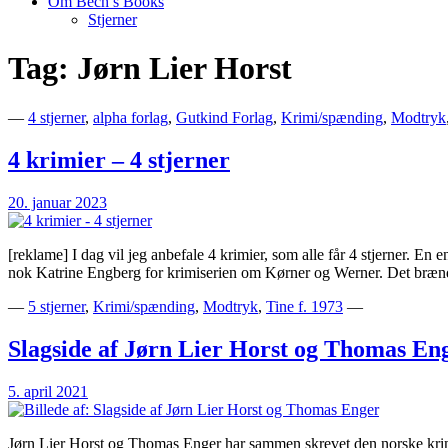
Om Bech’s Books
Stjerner
Tag:
Jørn Lier Horst
Bogblog – Vi ♥ Bøger
Bech's Books
—
4 stjerner
,
alpha forlag
,
Gutkind Forlag
,
Krimi/spænding
,
Modtryk
4 krimier – 4 stjerner
20. januar 2023
[reklame] I dag vil jeg anbefale 4 krimier, som alle får 4 stjerner. En
nok Katrine Engberg for krimiserien om Kørner og Werner. Det bræn
—
5 stjerner
,
Krimi/spænding
,
Modtryk
,
Tine f. 1973
—
Slagside af Jørn Lier Horst og Thomas En
5. april 2021
Jørn Lier Horst og Thomas Enger har sammen skrevet den norske krimi