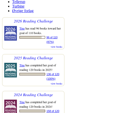
Tellerup
Turbine
Øvrige forlag
2026 Reading Challenge
Tine
has read 96 books toward her
goal of 110 books.
96 of 110
(87%)
view books
2025 Reading Challenge
Tine
has completed her goal of
reading 120 books in 2025!
136 of 120
(100%)
view books
2024 Reading Challenge
Tine
has completed her goal of
reading 120 books in 2024!
158 of 120