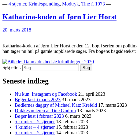
—
4 stjerner
,
Krimi/spænding
,
Modtryk
,
Tine f. 1973
—
Katharina-koden af Jørn Lier Horst
20. marts 2018
Katharina-koden af Jørn Lier Horst er den 12. bog i serien om politim
han tager nu hul på gamle uopklarede sager. Fra bogens bagsidetekst
Søg efter:
Seneste indlæg
Nu kun: Instagram og Facebook
21. april 2023
Bøger læst i marts 2023
31. marts 2023
Bødlernes daggry af Michael Katz Krefeld
17. marts 2023
Dukkesamleren af Tine Gudrun
13. marts 2023
Bøger læst i februar 2023
6. marts 2023
5 krimier – 5 stjerner
18. februar 2023
4 krimier – 4 stjerner
15. februar 2023
5 krimier – 5 stjerner
14. februar 2023