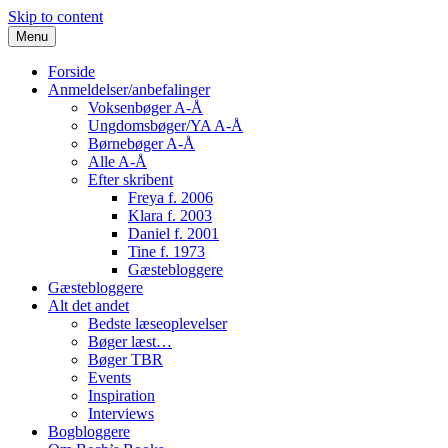
Skip to content
Menu
Forside
Anmeldelser/anbefalinger
Voksenbøger A-Å
Ungdomsbøger/YA A-Å
Børnebøger A-Å
Alle A-Å
Efter skribent
Freya f. 2006
Klara f. 2003
Daniel f. 2001
Tine f. 1973
Gæstebloggere
Gæstebloggere
Alt det andet
Bedste læseoplevelser
Bøger læst…
Bøger TBR
Events
Inspiration
Interviews
Bogbloggere