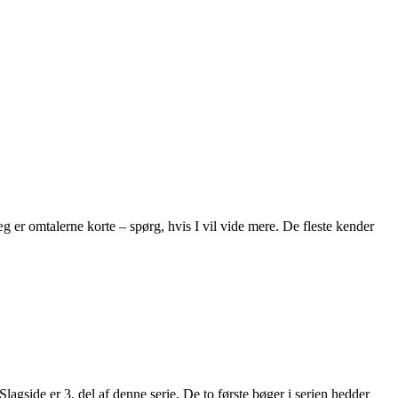
æg er omtalerne korte – spørg, hvis I vil vide mere. De fleste kender
ide er 3. del af denne serie. De to første bøger i serien hedder