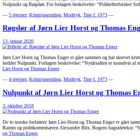
Nulpunkt og Røgslør. Fra forlagets beskrivelse: “Politiefterforsker
—
5 stjerner
,
Krimi/spænding
,
Modtryk
,
Tine f. 1973
—
Røgslør af Jørn Lier Horst og Thomas En
13. januar 2020
Jørn Lier Horst og Thomas Enger er gået sammen og har skrevet krim
hedder Nulpunkt. Forlagets beskrivelse: “Nytårsaften er tusindvis a
Lier Horst og Thomas Enger
—
4 stjerner
,
Krimi/spænding
,
Modtryk
,
Tine f. 1973
—
Nulpunkt af Jørn Lier Horst og Thomas E
3. oktober 2018
De to norske forfattere Jørn Lier Horst og Thomas Enger er gået sam
Ramm og politikommisæren Alexander Blix. Bogens bagsidetekst: “Spo
og Thomas Enger