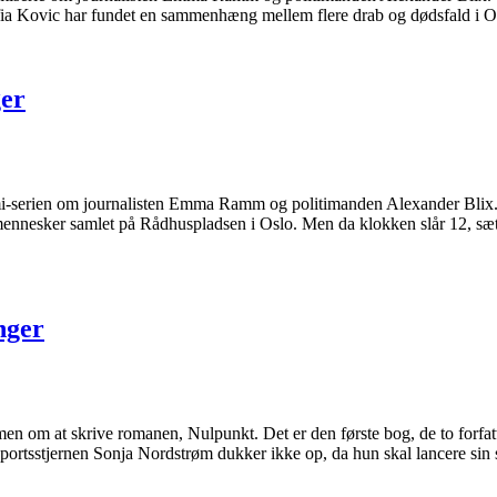
 Sofia Kovic har fundet en sammenhæng mellem flere drab og dødsfald i
ger
i-serien om journalisten Emma Ramm og politimanden Alexander Blix. R
f mennesker samlet på Rådhuspladsen i Oslo. Men da klokken slår 12, 
nger
men om at skrive romanen, Nulpunkt. Det er den første bog, de to forf
rtsstjernen Sonja Nordstrøm dukker ikke op, da hun skal lancere sin