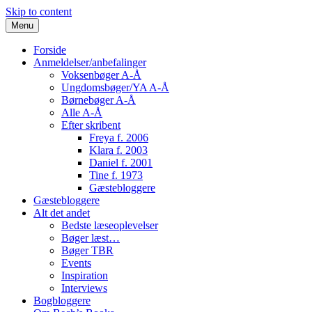
Skip to content
Menu
Forside
Anmeldelser/anbefalinger
Voksenbøger A-Å
Ungdomsbøger/YA A-Å
Børnebøger A-Å
Alle A-Å
Efter skribent
Freya f. 2006
Klara f. 2003
Daniel f. 2001
Tine f. 1973
Gæstebloggere
Gæstebloggere
Alt det andet
Bedste læseoplevelser
Bøger læst…
Bøger TBR
Events
Inspiration
Interviews
Bogbloggere