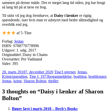
sammen på denne måde. Det er meget lang tid siden, jeg har brugt
så lang tid på at læse en bog.
Til sidst vil jeg dog fremhæve, at
Daisy i lænker
er rigtig
spændende, især hvis man er udstyret med bedre tålmodighed og
overblik end jeg.
af 5 /Tine
Forlag:
Jentas
ISBN: 9788776778996
Udgave: 1. udg. 2017
Originaltitel: Daisy in Chains
Oversætter: Per Vadmand
Sider: 395
28. marts 2018
7. december 2020
Tine
3 stjerner
,
Jentas
,
Krimi/spænding
,
Tine f. 1973
boganmeldelse
,
bogblog
,
bogblogger
,
Jentas
,
krimi
,
Sharon Bolton
,
thriller
3 thoughts on “
Daisy i lænker af Sharon
Bolton
”
Bøger læst i marts 2018 – Bech's Books