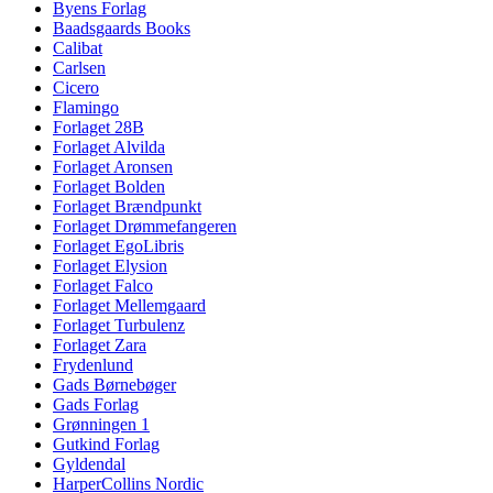
Byens Forlag
Baadsgaards Books
Calibat
Carlsen
Cicero
Flamingo
Forlaget 28B
Forlaget Alvilda
Forlaget Aronsen
Forlaget Bolden
Forlaget Brændpunkt
Forlaget Drømmefangeren
Forlaget EgoLibris
Forlaget Elysion
Forlaget Falco
Forlaget Mellemgaard
Forlaget Turbulenz
Forlaget Zara
Frydenlund
Gads Børnebøger
Gads Forlag
Grønningen 1
Gutkind Forlag
Gyldendal
HarperCollins Nordic