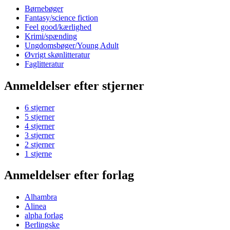
Børnebøger
Fantasy/science fiction
Feel good/kærlighed
Krimi/spænding
Ungdomsbøger/Young Adult
Øvrigt skønlitteratur
Faglitteratur
Anmeldelser efter stjerner
6 stjerner
5 stjerner
4 stjerner
3 stjerner
2 stjerner
1 stjerne
Anmeldelser efter forlag
Alhambra
Alinea
alpha forlag
Berlingske