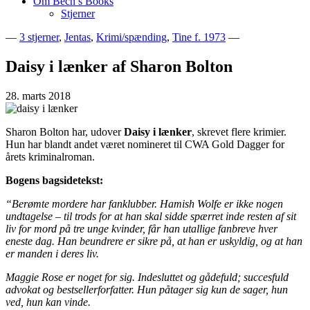
Om Bech’s Books
Stjerner
—
3 stjerner
,
Jentas
,
Krimi/spænding
,
Tine f. 1973
—
Bogblog – Vi ♥ Bøger
Bech's Books
Daisy i lænker af Sharon Bolton
28. marts 2018
Sharon Bolton har, udover
Daisy i lænker
, skrevet flere krimier.
Hun har blandt andet været nomineret til CWA Gold Dagger for
årets kriminalroman.
Bogens bagsidetekst:
“Berømte mordere har fanklubber. Hamish Wolfe er ikke nogen
undtagelse – til trods for at han skal sidde spærret inde resten af sit
liv for mord på tre unge kvinder, får han utallige fanbreve hver
eneste dag. Han beundrere er sikre på, at han er uskyldig, og at han
er manden i deres liv.
Maggie Rose er noget for sig. Indesluttet og gådefuld; succesfuld
advokat og bestsellerforfatter. Hun påtager sig kun de sager, hun
ved, hun kan vinde.