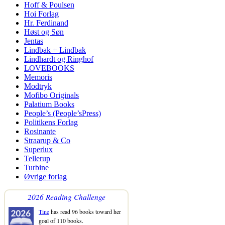
Hoff & Poulsen
Hoi Forlag
Hr. Ferdinand
Høst og Søn
Jentas
Lindbak + Lindbak
Lindhardt og Ringhof
LOVEBOOKS
Memoris
Modtryk
Mofibo Originals
Palatium Books
People’s (People’sPress)
Politikens Forlag
Rosinante
Straarup & Co
Superlux
Tellerup
Turbine
Øvrige forlag
2026 Reading Challenge
Tine
has read 96 books toward her
goal of 110 books.