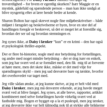
troværdighed – for hvem er egentlig skurken? Især Maggie er en
mystisk, gådefuld og spændende person – man kan ikke undgå at
blive nysgerrig efter at lære hende bedre at kende.
Sharon Bolton har også skrevet nogle fine miljøbeskrivelser – både
miljøet i fængslet og beskrivelserne er byen, hvor en stor del af
handlingen foregår er beskrevet, så det er meget let at forestille sig,
hvordan der ser ud og hvordan stemningen er.
Jeg synes ikke, at
Daisy i lænker
“kun” er en krimi – den har også
et psykologisk thriller-aspekt.
Der er flere bi-historier, nogle med stor betydning for fortællingen,
og andre med noget mindre betydning – der er dog især en enkelt,
som jeg har svært ved at se formålet med, den fik mig til at forvente
at høre mere, men det skete ikke, måske er det med vilje for
spændingens skyld – men jeg sad desværre bare og tænkte, hvorfor
det overhovedet var taget med.
Jeg ville sådan ønske, at jeg kunne skrive, at jeg er helt vild med
Daisy i lænker
, men jeg må desværre erkende, at jeg havde meget
svært ved at blive fanget. Jeg synes, at alle breve, rapporter, artikler
kombineret med selve fortællingen havde virkelig svært ved at
fastholde mig. Bogen er bygget op a la et puslespil, men jeg tænker,
at jeg desværre ikke var helt tålmodig nok til at stykke alle brikkerne