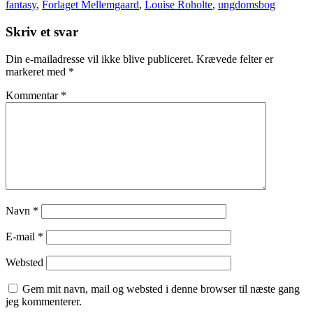
fantasy
,
Forlaget Mellemgaard
,
Louise Roholte
,
ungdomsbog
Skriv et svar
Din e-mailadresse vil ikke blive publiceret.
Krævede felter er
markeret med
*
Kommentar
*
Navn
*
E-mail
*
Websted
Gem mit navn, mail og websted i denne browser til næste gang
jeg kommenterer.