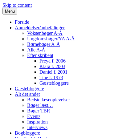
Skip to content
Menu
Forside
Anmeldelser/anbefalinger
Voksenbøger A-Å
Ungdomsbøger/YA A-Å
Børnebøger A-Å
Alle A-Å
Efter skribent
Freya f. 2006
Klara f. 2003
Daniel f. 2001
Tine f. 1973
Gæstebloggere
Gæstebloggere
Alt det andet
Bedste læseoplevelser
Bøger læst…
Bøger TBR
Events
Inspiration
Interviews
Bogbloggere