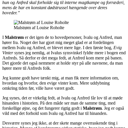
hun og Anfred skal forholde sig til interne magtkampe og forræderi,
mens de har en konstant dødstrussel hængende over deres
hoveder.”
Malstrøm af Louise Roholte
I
Malstrøm
er det igen de to hovedpersoner, Ivalu og Anfred, man
hører fra. Noget der har gjort mig meget glad er at fordelingen
mellem Ivalu og Anfred, er blevet mere lige. I den første bog,
Evig
Vinter
synes jeg nemlig, at Ivalus synsvinkel fyldte mere i bogen end
Anfreds. Så derfor er det mega fedt, at Anfred kom mere på banen.
Det gjorde det også nemmere at holde styr på alle navnene, da man
hører mere til Anfreds folk.
Jeg kunne godt have tænkt mig, at man fik mere information om,
hvordan og hvorfor, den evige vinter kom. Mere uddybning
omkring tiden før, ville have været godt.
Jeg synes, det er virkelig fedt, at Ivalu og Anfred får lov til at møde
hinanden i historien. På den måde ser man de samme ting, med
forskellige øjne, og det fungerer rigtig godt i
Malstrøm
. Jeg er også
vild med det forhold som Ivalu og Anfred har til hinanden.
Desværre synes jeg ikke, at der skete mange overraskende ting i