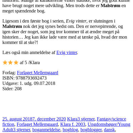
historien. Mange af karaktererne virker statiske, hvor jeg godt kunne
have brugt noget mere udvikling. Men trods dette er
Malstrøm
en
meget spændende bog.
Ligesom i den første bog i serien,
Evig vinter
, er slutningen i
Malstrøm
nok det jeg synes bedst om. Den er nervepirrende, og
igen sker der noget, som jeg tror kommer til at ændre meget på
historien… Jeg kan ikke lade være med at tænke på, hvad der mon
kommer til at ske?!
Læs også min anmeldelse af
Evig vinter
.
af 5 /Klara
Forlag:
Forlaget Mellemgaard
ISBN: 9788793692473
Udgave: 1. udg. 09.07.2018
Sider: 208
25. august 2018
7. december 2020
Klara
3 stjerner
,
Fantasy/science
fiction
,
Forlaget Mellemgaard
,
Klara f. 2003
,
Ungdomsbøger/Young
Adult
3 stjerner
,
boganmeldelse
,
bogblog
,
bogblogger
,
dansk
,