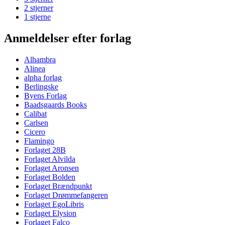
2 stjerner
1 stjerne
Anmeldelser efter forlag
Alhambra
Alinea
alpha forlag
Berlingske
Byens Forlag
Baadsgaards Books
Calibat
Carlsen
Cicero
Flamingo
Forlaget 28B
Forlaget Alvilda
Forlaget Aronsen
Forlaget Bolden
Forlaget Brændpunkt
Forlaget Drømmefangeren
Forlaget EgoLibris
Forlaget Elysion
Forlaget Falco