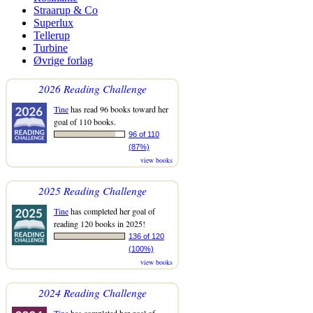
Straarup & Co
Superlux
Tellerup
Turbine
Øvrige forlag
2026 Reading Challenge
Tine
has read 96 books toward her
goal of 110 books.
96 of 110
(87%)
view books
2025 Reading Challenge
Tine
has completed her goal of
reading 120 books in 2025!
136 of 120
(100%)
view books
2024 Reading Challenge
Tine
has completed her goal of