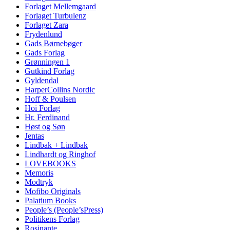
Forlaget Mellemgaard
Forlaget Turbulenz
Forlaget Zara
Frydenlund
Gads Børnebøger
Gads Forlag
Grønningen 1
Gutkind Forlag
Gyldendal
HarperCollins Nordic
Hoff & Poulsen
Hoi Forlag
Hr. Ferdinand
Høst og Søn
Jentas
Lindbak + Lindbak
Lindhardt og Ringhof
LOVEBOOKS
Memoris
Modtryk
Mofibo Originals
Palatium Books
People’s (People’sPress)
Politikens Forlag
Rosinante