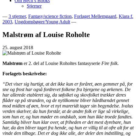
Om Bech’s Books
Stjerner
—
3 stjerner
,
Fantasy/science fiction
,
Forlaget Mellemgaard
,
Klara f.
2003
,
Ungdomsbøger/Young Adult
—
Bogblog – Vi ♥ Bøger
Bech's Books
Malstrøm af Louise Roholte
25. august 2018
Malstrøm
er 2. del af Louise Roholtes fantasyserie
Fire folk
.
Forlagets beskrivelse:
“Det viser sig hurtigt, at det ikke kun er foråret, øen gemmer på, for
sne og frost har også fordrevet folkene fra bjergene og ørkenen. De
har allerede etableret sig, da søfolket og skovfolket trækker deres
flåder op på stranden, og de nytilkomne bliver hårdhændet gennet
mod midten af øen, hvor et nyt mareridt tager sin begyndelse. Ivalus
verden skælver, da hun forstår, at de andre folk er lige så virkelige,
som hun er, og hun møder en ondskab, som hun ikke troede fandtes.
Samtidig bliver hun klar over, at friheden er det mest dyrebare, hun
har, da den bliver taget fra hende, og hun er villig til at ofre alt for at
vinde den tilbage. Det er dog ikke alle, der deler den indstilling, og