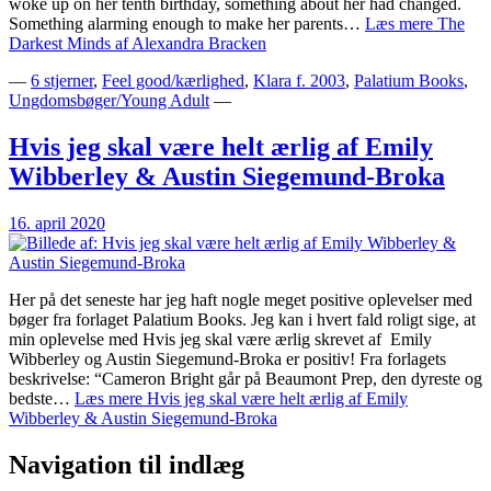
woke up on her tenth birthday, something about her had changed.
Something alarming enough to make her parents…
Læs mere
The
Darkest Minds af Alexandra Bracken
—
6 stjerner
,
Feel good/kærlighed
,
Klara f. 2003
,
Palatium Books
,
Ungdomsbøger/Young Adult
—
Hvis jeg skal være helt ærlig af Emily
Wibberley & Austin Siegemund-Broka
16. april 2020
Her på det seneste har jeg haft nogle meget positive oplevelser med
bøger fra forlaget Palatium Books. Jeg kan i hvert fald roligt sige, at
min oplevelse med Hvis jeg skal være ærlig skrevet af Emily
Wibberley og Austin Siegemund-Broka er positiv! Fra forlagets
beskrivelse: “Cameron Bright går på Beaumont Prep, den dyreste og
bedste…
Læs mere
Hvis jeg skal være helt ærlig af Emily
Wibberley & Austin Siegemund-Broka
Navigation til indlæg