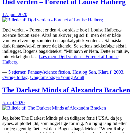
Død verden – Forenet af Louise Haiberg
17. juni 2020
Død verden – Forenet er den 4. og sidste bog i Louise Haibergs
science-fiction-serie. Altså nu skriver jeg sci-fi, men der er både
vampyr-elvere og zombier i en apokalyptisk verden… Så måske
dark fantasy/sci-fi er mere dækkende. Se seriens rækkefølge sidst i
indlægget. Bogens bagsidetekst: “Mit navn er Nera. Dette er mit liv,
min virkelighed.…
Læs mere
Død verden – Forenet af Louise
Haiberg
—
5 stjerner
,
Fantasy/science fiction
,
Høst og Søn
,
Klara f. 2003
,
Øvrige forlag
,
Ungdomsbøger/Young Adult
—
The Darkest Minds af Alexandra Bracken
5. maj 2020
Jeg købte The Darkest Minds på en tidligere ferie i USA, da jeg
synes, at plottet lød, som noget lige for mig. Nu rigtig lang tid efter
har jeg egentlig fået læst den. Bogens bagsidetekst: “When Ruby