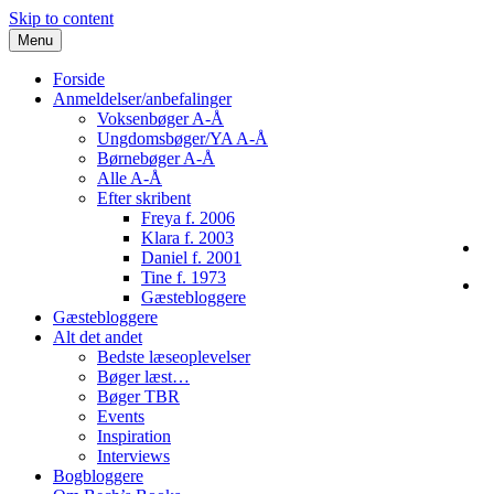
Skip to content
Menu
Forside
Anmeldelser/anbefalinger
Voksenbøger A-Å
Ungdomsbøger/YA A-Å
Børnebøger A-Å
Alle A-Å
Efter skribent
Freya f. 2006
Klara f. 2003
Daniel f. 2001
Tine f. 1973
Gæstebloggere
Gæstebloggere
Alt det andet
Bedste læseoplevelser
Bøger læst…
Bøger TBR
Events
Inspiration
Interviews
Bogbloggere