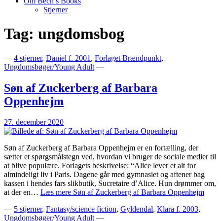
Om Bech’s Books
Stjerner
Tag:
ungdomsbog
Bogblog – Vi ♥ Bøger
Bech's Books
—
4 stjerner
,
Daniel f. 2001
,
Forlaget Brændpunkt
,
Ungdomsbøger/Young Adult
—
Søn af Zuckerberg af Barbara
Oppenhejm
27. december 2020
Søn af Zuckerberg af Barbara Oppenhejm er en fortælling, der
sætter et spørgsmålstegn ved, hvordan vi bruger de sociale medier til
at blive populære. Forlagets beskrivelse: “Alice lever et alt for
almindeligt liv i Paris. Dagene går med gymnasiet og aftener bag
kassen i hendes fars slikbutik, Sucretaire d’Alice. Hun drømmer om,
at der en…
Læs mere
Søn af Zuckerberg af Barbara Oppenhejm
—
5 stjerner
,
Fantasy/science fiction
,
Gyldendal
,
Klara f. 2003
,
Ungdomsbøger/Young Adult
—