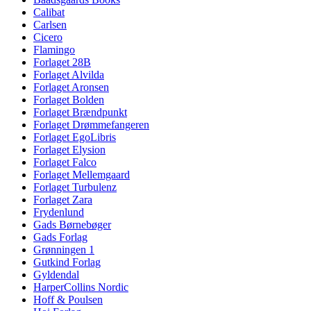
Calibat
Carlsen
Cicero
Flamingo
Forlaget 28B
Forlaget Alvilda
Forlaget Aronsen
Forlaget Bolden
Forlaget Brændpunkt
Forlaget Drømmefangeren
Forlaget EgoLibris
Forlaget Elysion
Forlaget Falco
Forlaget Mellemgaard
Forlaget Turbulenz
Forlaget Zara
Frydenlund
Gads Børnebøger
Gads Forlag
Grønningen 1
Gutkind Forlag
Gyldendal
HarperCollins Nordic
Hoff & Poulsen