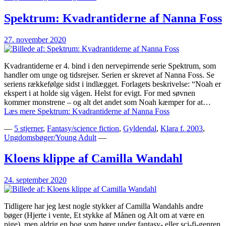
Spektrum: Kvadrantiderne af Nanna Foss
27. november 2020
Kvadrantiderne er 4. bind i den nervepirrende serie Spektrum, som
handler om unge og tidsrejser. Serien er skrevet af Nanna Foss. Se
seriens rækkefølge sidst i indlægget. Forlagets beskrivelse: “Noah er
ekspert i at holde sig vågen. Helst for evigt. For med søvnen
kommer monstrene – og alt det andet som Noah kæmper for at…
Læs mere
Spektrum: Kvadrantiderne af Nanna Foss
—
5 stjerner
,
Fantasy/science fiction
,
Gyldendal
,
Klara f. 2003
,
Ungdomsbøger/Young Adult
—
Kloens klippe af Camilla Wandahl
24. september 2020
Tidligere har jeg læst nogle stykker af Camilla Wandahls andre
bøger (Hjerte i vente, Et stykke af Månen og Alt om at være en
pige), men aldrig en bog som hører under fantasy- eller sci-fi-genren