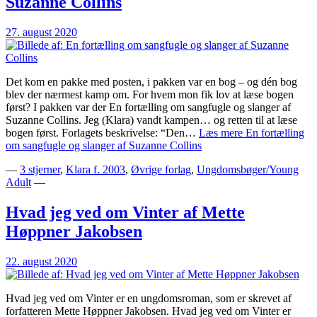
Suzanne Collins
27. august 2020
Det kom en pakke med posten, i pakken var en bog – og dén bog
blev der nærmest kamp om. For hvem mon fik lov at læse bogen
først? I pakken var der En fortælling om sangfugle og slanger af
Suzanne Collins. Jeg (Klara) vandt kampen… og retten til at læse
bogen først. Forlagets beskrivelse: “Den…
Læs mere
En fortælling
om sangfugle og slanger af Suzanne Collins
—
3 stjerner
,
Klara f. 2003
,
Øvrige forlag
,
Ungdomsbøger/Young
Adult
—
Hvad jeg ved om Vinter af Mette
Høppner Jakobsen
22. august 2020
Hvad jeg ved om Vinter er en ungdomsroman, som er skrevet af
forfatteren Mette Høppner Jakobsen. Hvad jeg ved om Vinter er