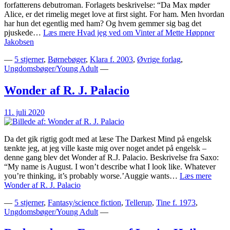
forfatterens debutroman. Forlagets beskrivelse: “Da Max møder
Alice, er det rimelig meget love at first sight. For ham. Men hvordan
har hun det egentlig med ham? Og hvem gemmer sig bag det
pjuskede…
Læs mere
Hvad jeg ved om Vinter af Mette Høppner
Jakobsen
—
5 stjerner
,
Børnebøger
,
Klara f. 2003
,
Øvrige forlag
,
Ungdomsbøger/Young Adult
—
Wonder af R. J. Palacio
11. juli 2020
Da det gik rigtig godt med at læse The Darkest Mind på engelsk
tænkte jeg, at jeg ville kaste mig over noget andet på engelsk –
denne gang blev det Wonder af R.J. Palacio. Beskrivelse fra Saxo:
“My name is August. I won’t describe what I look like. Whatever
you’re thinking, it’s probably worse.’Auggie wants…
Læs mere
Wonder af R. J. Palacio
—
5 stjerner
,
Fantasy/science fiction
,
Tellerup
,
Tine f. 1973
,
Ungdomsbøger/Young Adult
—