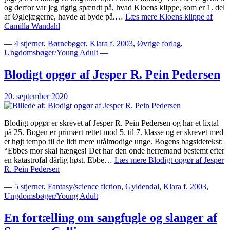
og derfor var jeg rigtig spændt på, hvad Kloens klippe, som er 1. del
af Øglejægerne, havde at byde på.…
Læs mere
Kloens klippe af
Camilla Wandahl
—
4 stjerner
,
Børnebøger
,
Klara f. 2003
,
Øvrige forlag
,
Ungdomsbøger/Young Adult
—
Blodigt opgør af Jesper R. Pein Pedersen
20. september 2020
Blodigt opgør er skrevet af Jesper R. Pein Pedersen og har et lixtal
på 25. Bogen er primært rettet mod 5. til 7. klasse og er skrevet med
et højt tempo til de lidt mere utålmodige unge. Bogens bagsidetekst:
“Ebbes mor skal hænges! Det har den onde herremand bestemt efter
en katastrofal dårlig høst. Ebbe…
Læs mere
Blodigt opgør af Jesper
R. Pein Pedersen
—
5 stjerner
,
Fantasy/science fiction
,
Gyldendal
,
Klara f. 2003
,
Ungdomsbøger/Young Adult
—
En fortælling om sangfugle og slanger af