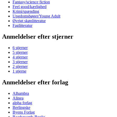
Fantasy/science fiction
Feel good/kærlighed
Krimi/spænding
Ungdomsbøger/Young Adult
Øvrigt skønlitteratur
Faglitteratur
Anmeldelser efter stjerner
6 stjerner
5 stjerner
4 stjerner
3 stjerner
2 stjerner
1 stjerne
Anmeldelser efter forlag
Alhambra
Alinea
alpha forlag
Berlingske
Byens Forlag
Baadsgaards Books