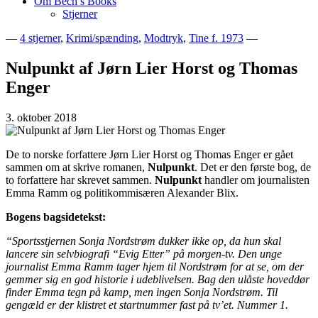
Om Bech’s Books
Stjerner
—
4 stjerner
,
Krimi/spænding
,
Modtryk
,
Tine f. 1973
—
Bogblog – Vi ♥ Bøger
Bech's Books
Nulpunkt af Jørn Lier Horst og Thomas
Enger
3. oktober 2018
De to norske forfattere Jørn Lier Horst og Thomas Enger er gået
sammen om at skrive romanen,
Nulpunkt
. Det er den første bog, de
to forfattere har skrevet sammen.
Nulpunkt
handler om journalisten
Emma Ramm og politikommisæren Alexander Blix.
Bogens bagsidetekst:
“Sportsstjernen Sonja Nordstrøm dukker ikke op, da hun skal
lancere sin selvbiografi “Evig Etter” på morgen-tv. Den unge
journalist Emma Ramm tager hjem til Nordstrøm for at se, om der
gemmer sig en god historie i udeblivelsen. Bag den ulåste hoveddør
finder Emma tegn på kamp, men ingen Sonja Nordstrøm. Til
gengæld er der klistret et startnummer fast på tv’et. Nummer 1.