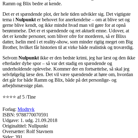
Ramm og Blix bedre at kende.
Det er et spændende plot, der hele tiden udvikler sig. Det vigtigste
tema i
Nulpunkt
er behovet for anerkendelse – om at blive set og
gerne blive kendt, og ikke mindst hvad man vil gøre for at opnå
berømmelse. Det er et spændende og ret aktuelt emne. Udover, at
det er kendte personer, som bliver ofre for morderen, så er Blixs
datter, Iselin med i et reality-show, som minder rigtig meget om Big
Brother, hvilket får historien til at virke både realistisk og troværdig.
Selvom
Nulpunkt
ikke er den bedste krimi, jeg har læst og den ikke
efterlader dybe spor – så var det stadig en spændende og
underholdende oplevelse. Kommer der en fortsættelse, så skal jeg
selvfølgelig læse den. Det vil være spændende at høre om, hvordan
det går for både Ramm og Blix, både på det personlige- og
arbejdsmæssige plan.
⭐⭐⭐⭐ af 5 /Tine
Forlag:
Modtryk
ISBN: 9788770070591
Udgave: 1. udg. 21.09.2018
Originaltitel: Nullpunkt
Oversætter: Rolf Stavnem
Sider: 391