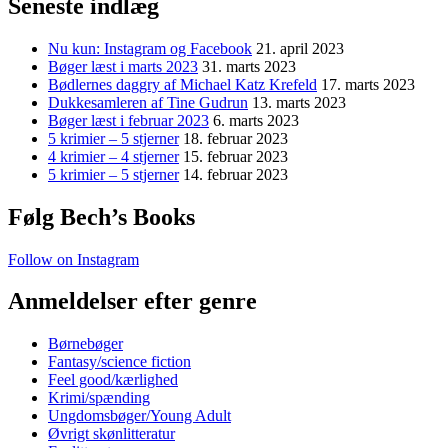
Seneste indlæg
Nu kun: Instagram og Facebook
21. april 2023
Bøger læst i marts 2023
31. marts 2023
Bødlernes daggry af Michael Katz Krefeld
17. marts 2023
Dukkesamleren af Tine Gudrun
13. marts 2023
Bøger læst i februar 2023
6. marts 2023
5 krimier – 5 stjerner
18. februar 2023
4 krimier – 4 stjerner
15. februar 2023
5 krimier – 5 stjerner
14. februar 2023
Følg Bech’s Books
Follow on Instagram
Anmeldelser efter genre
Børnebøger
Fantasy/science fiction
Feel good/kærlighed
Krimi/spænding
Ungdomsbøger/Young Adult
Øvrigt skønlitteratur