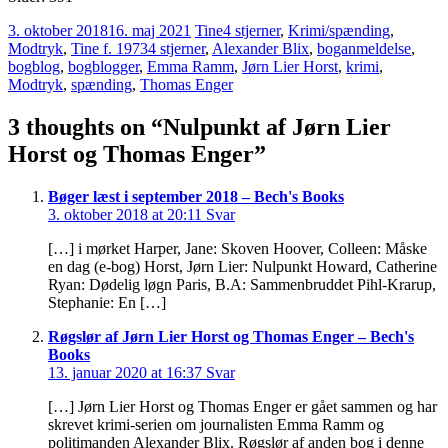
3. oktober 2018
16. maj 2021
Tine
4 stjerner
,
Krimi/spænding
,
Modtryk
,
Tine f. 1973
4 stjerner
,
Alexander Blix
,
boganmeldelse
,
bogblog
,
bogblogger
,
Emma Ramm
,
Jørn Lier Horst
,
krimi
,
Modtryk
,
spænding
,
Thomas Enger
3 thoughts on “
Nulpunkt af Jørn Lier
Horst og Thomas Enger
”
Bøger læst i september 2018 – Bech's Books
3. oktober 2018 at 20:11
Svar
[…] i mørket Harper, Jane: Skoven Hoover, Colleen: Måske
en dag (e-bog) Horst, Jørn Lier: Nulpunkt Howard, Catherine
Ryan: Dødelig løgn Paris, B.A: Sammenbruddet Pihl-Krarup,
Stephanie: En […]
Røgslør af Jørn Lier Horst og Thomas Enger – Bech's
Books
13. januar 2020 at 16:37
Svar
[…] Jørn Lier Horst og Thomas Enger er gået sammen og har
skrevet krimi-serien om journalisten Emma Ramm og
politimanden Alexander Blix. Røgslør af anden bog i denne