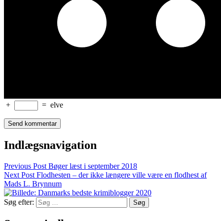
+
=
elve
Indlægsnavigation
Previous Post
Bøger læst i september 2018
Next Post
Flodhesten – der ikke længere ville være en flodhest af
Mads L. Brynnum
Søg efter: