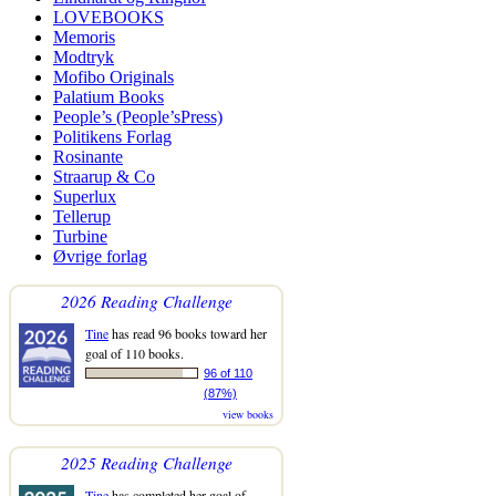
LOVEBOOKS
Memoris
Modtryk
Mofibo Originals
Palatium Books
People’s (People’sPress)
Politikens Forlag
Rosinante
Straarup & Co
Superlux
Tellerup
Turbine
Øvrige forlag
2026 Reading Challenge
Tine
has read 96 books toward her
goal of 110 books.
96 of 110
(87%)
view books
2025 Reading Challenge
Tine
has completed her goal of