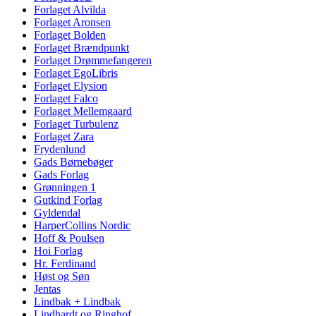
Forlaget Alvilda
Forlaget Aronsen
Forlaget Bolden
Forlaget Brændpunkt
Forlaget Drømmefangeren
Forlaget EgoLibris
Forlaget Elysion
Forlaget Falco
Forlaget Mellemgaard
Forlaget Turbulenz
Forlaget Zara
Frydenlund
Gads Børnebøger
Gads Forlag
Grønningen 1
Gutkind Forlag
Gyldendal
HarperCollins Nordic
Hoff & Poulsen
Hoi Forlag
Hr. Ferdinand
Høst og Søn
Jentas
Lindbak + Lindbak
Lindhardt og Ringhof