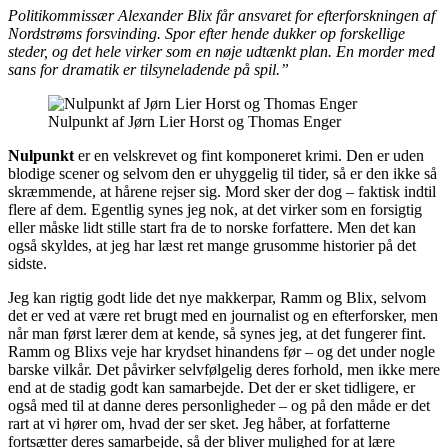
Politikommissær Alexander Blix får ansvaret for efterforskningen af
Nordstrøms forsvinding. Spor efter hende dukker op forskellige
steder, og det hele virker som en nøje udtænkt plan. En morder med
sans for dramatik er tilsyneladende på spil.”
Nulpunkt af Jørn Lier Horst og Thomas Enger
Nulpunkt
er en velskrevet og fint komponeret krimi. Den er uden
blodige scener og selvom den er uhyggelig til tider, så er den ikke så
skræmmende, at hårene rejser sig. Mord sker der dog – faktisk indtil
flere af dem. Egentlig synes jeg nok, at det virker som en forsigtig
eller måske lidt stille start fra de to norske forfattere. Men det kan
også skyldes, at jeg har læst ret mange grusomme historier på det
sidste.
Jeg kan rigtig godt lide det nye makkerpar, Ramm og Blix, selvom
det er ved at være ret brugt med en journalist og en efterforsker, men
når man først lærer dem at kende, så synes jeg, at det fungerer fint.
Ramm og Blixs veje har krydset hinandens før – og det under nogle
barske vilkår. Det påvirker selvfølgelig deres forhold, men ikke mere
end at de stadig godt kan samarbejde. Det der er sket tidligere, er
også med til at danne deres personligheder – og på den måde er det
rart at vi hører om, hvad der ser sket. Jeg håber, at forfatterne
fortsætter deres samarbejde, så der bliver mulighed for at lære