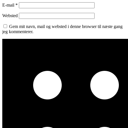
E-mail
*
Websted
Gem mit navn, mail og websted i denne browser til næste gang
jeg kommenterer.