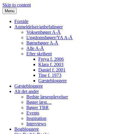
Skip to content
Menu
Forside
Anmeldelser/anbefalinger
Voksenbøger A-Å
Ungdomsbøger/YA A-Å
Børnebøger A-Å
Alle A-Å
Efter skribent
Freya f. 2006
Klara f. 2003
Daniel f. 2001
Tine f. 1973
Gæstebloggere
Gæstebloggere
Alt det andet
Bedste læseoplevelser
Bøger læst…
Bøger TBR
Events
Inspiration
Interviews
Bogbloggere