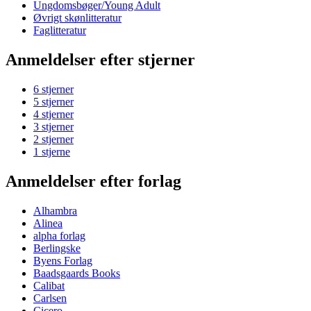
Ungdomsbøger/Young Adult
Øvrigt skønlitteratur
Faglitteratur
Anmeldelser efter stjerner
6 stjerner
5 stjerner
4 stjerner
3 stjerner
2 stjerner
1 stjerne
Anmeldelser efter forlag
Alhambra
Alinea
alpha forlag
Berlingske
Byens Forlag
Baadsgaards Books
Calibat
Carlsen
Cicero