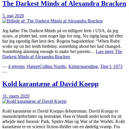
The Darkest Minds af Alexandra Bracken
5. maj 2020
Jeg købte The Darkest Minds på en tidligere ferie i USA, da jeg
synes, at plottet lød, som noget lige for mig. Nu rigtig lang tid efter
har jeg egentlig fået læst den. Bogens bagsidetekst: “When Ruby
woke up on her tenth birthday, something about her had changed.
Something alarming enough to make her parents…
Læs mere
The
Darkest Minds af Alexandra Bracken
—
4 stjerner
,
HarperCollins Nordic
,
Krimi/spænding
,
Tine f. 1973
—
Kold karantæne af David Koepp
31. marts 2020
Kold karantæne er David Koepps debutroman. David Koepp er
manuskriptforfatter og instruktør. Han er blandt andet kendt for sit
arbejde med Jurassic Park, Spider-Man og War of the Worlds. Kold
karantæne er en science fiction-thriller om en dødelig svamp. Fra