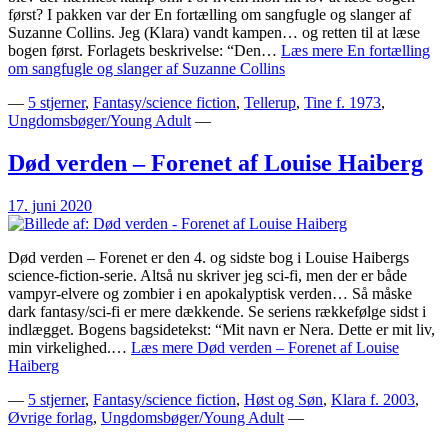
først? I pakken var der En fortælling om sangfugle og slanger af
Suzanne Collins. Jeg (Klara) vandt kampen… og retten til at læse
bogen først. Forlagets beskrivelse: “Den…
Læs mere
En fortælling
om sangfugle og slanger af Suzanne Collins
—
5 stjerner
,
Fantasy/science fiction
,
Tellerup
,
Tine f. 1973
,
Ungdomsbøger/Young Adult
—
Død verden – Forenet af Louise Haiberg
17. juni 2020
Død verden – Forenet er den 4. og sidste bog i Louise Haibergs
science-fiction-serie. Altså nu skriver jeg sci-fi, men der er både
vampyr-elvere og zombier i en apokalyptisk verden… Så måske
dark fantasy/sci-fi er mere dækkende. Se seriens rækkefølge sidst i
indlægget. Bogens bagsidetekst: “Mit navn er Nera. Dette er mit liv,
min virkelighed.…
Læs mere
Død verden – Forenet af Louise
Haiberg
—
5 stjerner
,
Fantasy/science fiction
,
Høst og Søn
,
Klara f. 2003
,
Øvrige forlag
,
Ungdomsbøger/Young Adult
—