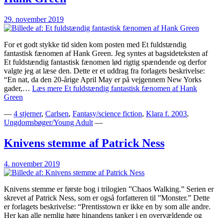
29. november 2019
For et godt stykke tid siden kom posten med Et fuldstændig
fantastisk fænomen af Hank Green. Jeg syntes at bagsideteksten af
Et fuldstændig fantastisk fænomen lød rigtig spændende og derfor
valgte jeg at læse den. Dette er et uddrag fra forlagets beskrivelse:
“En nat, da den 20-årige April May er på vejgennem New Yorks
gader,…
Læs mere
Et fuldstændig fantastisk fænomen af Hank
Green
—
4 stjerner
,
Carlsen
,
Fantasy/science fiction
,
Klara f. 2003
,
Ungdomsbøger/Young Adult
—
Knivens stemme af Patrick Ness
4. november 2019
Knivens stemme er første bog i trilogien ”Chaos Walking.” Serien er
skrevet af Patrick Ness, som er også forfatteren til ”Monster.” Dette
er forlagets beskrivelse: “Prentisstown er ikke en by som alle andre.
Her kan alle nemlig høre hinandens tanker i en overvældende og