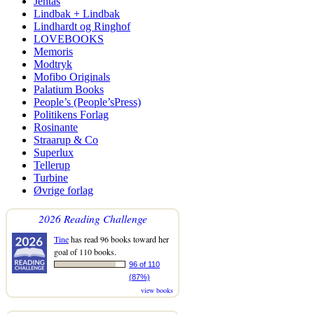
Jentas
Lindbak + Lindbak
Lindhardt og Ringhof
LOVEBOOKS
Memoris
Modtryk
Mofibo Originals
Palatium Books
People’s (People’sPress)
Politikens Forlag
Rosinante
Straarup & Co
Superlux
Tellerup
Turbine
Øvrige forlag
2026 Reading Challenge
Tine
has read 96 books toward her
goal of 110 books.
96 of 110
(87%)
view books