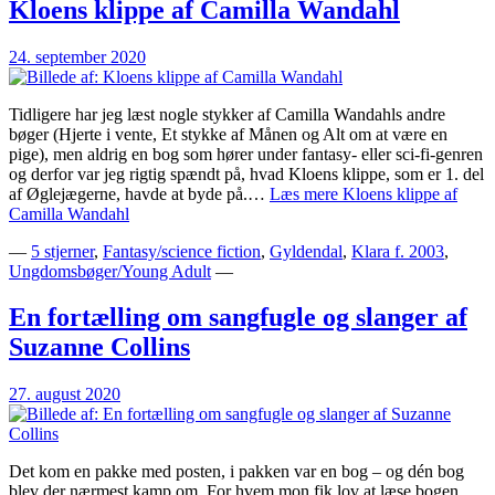
Kloens klippe af Camilla Wandahl
24. september 2020
Tidligere har jeg læst nogle stykker af Camilla Wandahls andre
bøger (Hjerte i vente, Et stykke af Månen og Alt om at være en
pige), men aldrig en bog som hører under fantasy- eller sci-fi-genren
og derfor var jeg rigtig spændt på, hvad Kloens klippe, som er 1. del
af Øglejægerne, havde at byde på.…
Læs mere
Kloens klippe af
Camilla Wandahl
—
5 stjerner
,
Fantasy/science fiction
,
Gyldendal
,
Klara f. 2003
,
Ungdomsbøger/Young Adult
—
En fortælling om sangfugle og slanger af
Suzanne Collins
27. august 2020
Det kom en pakke med posten, i pakken var en bog – og dén bog
blev der nærmest kamp om. For hvem mon fik lov at læse bogen