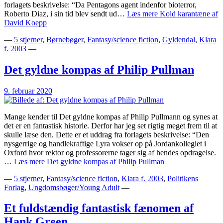
forlagets beskrivelse: “Da Pentagons agent indenfor bioterror,
Roberto Diaz, i sin tid blev sendt ud…
Læs mere
Kold karantæne af
David Koepp
—
5 stjerner
,
Børnebøger
,
Fantasy/science fiction
,
Gyldendal
,
Klara
f. 2003
—
Det gyldne kompas af Philip Pullman
9. februar 2020
Mange kender til Det gyldne kompas af Philip Pullmann og synes at
det er en fantastisk historie. Derfor har jeg set rigtig meget frem til at
skulle læse den. Dette er et uddrag fra forlagets beskrivelse: “Den
nysgerrige og handlekraftige Lyra vokser op på Jordankollegiet i
Oxford hvor rektor og professorerne tager sig af hendes opdragelse.
…
Læs mere
Det gyldne kompas af Philip Pullman
—
5 stjerner
,
Fantasy/science fiction
,
Klara f. 2003
,
Politikens
Forlag
,
Ungdomsbøger/Young Adult
—
Et fuldstændig fantastisk fænomen af
Hank Green