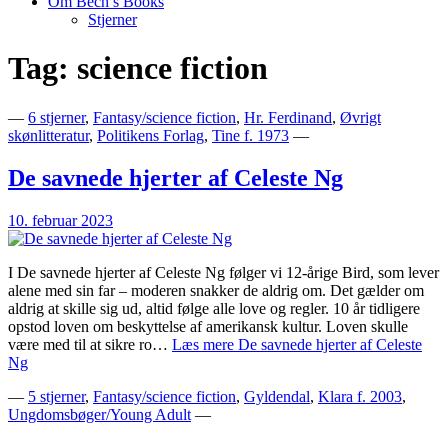
Om Bech’s Books
Stjerner
Tag:
science fiction
Bogblog – Vi ♥ Bøger
Bech's Books
—
6 stjerner
,
Fantasy/science fiction
,
Hr. Ferdinand
,
Øvrigt
skønlitteratur
,
Politikens Forlag
,
Tine f. 1973
—
De savnede hjerter af Celeste Ng
10. februar 2023
I De savnede hjerter af Celeste Ng følger vi 12-årige Bird, som lever
alene med sin far – moderen snakker de aldrig om. Det gælder om
aldrig at skille sig ud, altid følge alle love og regler. 10 år tidligere
opstod loven om beskyttelse af amerikansk kultur. Loven skulle
være med til at sikre ro…
Læs mere
De savnede hjerter af Celeste
Ng
—
5 stjerner
,
Fantasy/science fiction
,
Gyldendal
,
Klara f. 2003
,
Ungdomsbøger/Young Adult
—