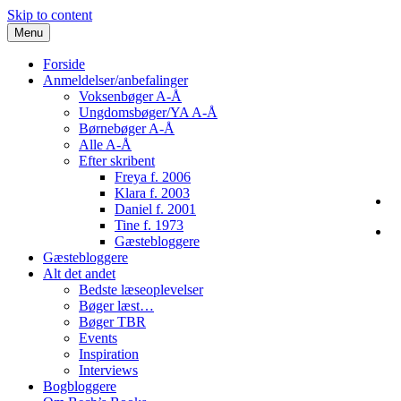
Skip to content
Menu
Forside
Anmeldelser/anbefalinger
Voksenbøger A-Å
Ungdomsbøger/YA A-Å
Børnebøger A-Å
Alle A-Å
Efter skribent
Freya f. 2006
Klara f. 2003
Daniel f. 2001
Tine f. 1973
Gæstebloggere
Gæstebloggere
Alt det andet
Bedste læseoplevelser
Bøger læst…
Bøger TBR
Events
Inspiration
Interviews
Bogbloggere