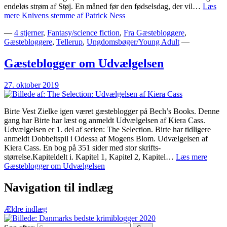
endeløs strøm af Støj. En måned før den fødselsdag, der vil…
Læs
mere
Knivens stemme af Patrick Ness
—
4 stjerner
,
Fantasy/science fiction
,
Fra Gæstebloggere
,
Gæstebloggere
,
Tellerup
,
Ungdomsbøger/Young Adult
—
Gæsteblogger om Udvælgelsen
27. oktober 2019
Birte Vest Zielke igen været gæsteblogger på Bech’s Books. Denne
gang har Birte har læst og anmeldt Udvælgelsen af Kiera Cass.
Udvælgelsen er 1. del af serien: The Selection. Birte har tidligere
anmeldt Dobbeltspil i Odessa af Mogens Blom. Udvælgelsen af
Kiera Cass. En bog på 351 sider med stor skrifts-
størrelse.Kapiteldelt i. Kapitel 1, Kapitel 2, Kapitel…
Læs mere
Gæsteblogger om Udvælgelsen
Navigation til indlæg
Ældre indlæg