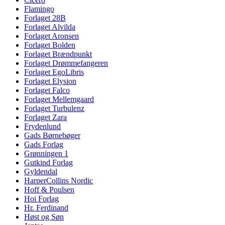
Flamingo
Forlaget 28B
Forlaget Alvilda
Forlaget Aronsen
Forlaget Bolden
Forlaget Brændpunkt
Forlaget Drømmefangeren
Forlaget EgoLibris
Forlaget Elysion
Forlaget Falco
Forlaget Mellemgaard
Forlaget Turbulenz
Forlaget Zara
Frydenlund
Gads Børnebøger
Gads Forlag
Grønningen 1
Gutkind Forlag
Gyldendal
HarperCollins Nordic
Hoff & Poulsen
Hoi Forlag
Hr. Ferdinand
Høst og Søn