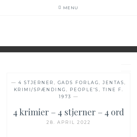
Skip
MENU
to
content
BECH'S BOOKS
BOGBLOG – VI ♥ BØGER
—
4 STJERNER
,
GADS FORLAG
,
JENTAS
,
KRIMI/SPÆNDING
,
PEOPLE'S
,
TINE F.
1973
—
4 krimier – 4 stjerner – 4 ord
28. APRIL 2022