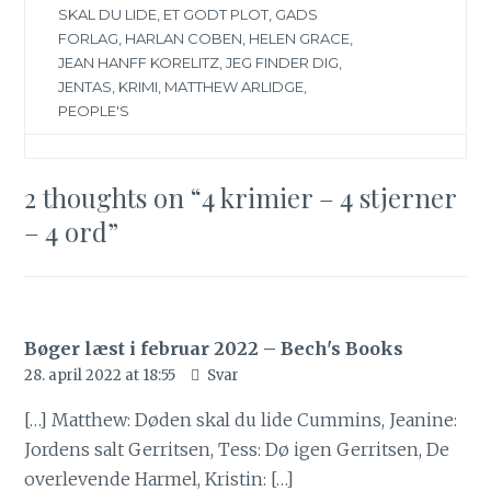
SKAL DU LIDE
,
ET GODT PLOT
,
GADS
FORLAG
,
HARLAN COBEN
,
HELEN GRACE
,
JEAN HANFF KORELITZ
,
JEG FINDER DIG
,
JENTAS
,
KRIMI
,
MATTHEW ARLIDGE
,
PEOPLE'S
2 thoughts on “
4 krimier – 4 stjerner
– 4 ord
”
Bøger læst i februar 2022 – Bech's Books
28. april 2022 at 18:55
Svar
[…] Matthew: Døden skal du lide Cummins, Jeanine:
Jordens salt Gerritsen, Tess: Dø igen Gerritsen, De
overlevende Harmel, Kristin: […]